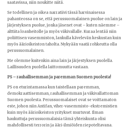
saatavissa, niin noukitte niitä.
Se todellinen ja oikea narratiivi tässä harvinaisessa
pahanteossa on se, että perussuomalainen puolue on lain ja
järjestyksen puolue, jonka jäsenet ovat – kuten näemme –
alttiita loanheitolle ja myös väkivallalle. Kuraa lentää niin
poliittisen vasemmiston, lankulla kävelevän keskustan kuin
myös äärioikeiston taholta. Nykyään vaatii rohkeutta olla
perussuomalainen.
Me olemme kuitenkin aina lain ja järjestyksen puolella.
Laillisuuden puolella laittomuutta vastaan.
PS – rauhallisemman ja paremman Suomen puolesta!
PS on eturintamassa kun taistellaan paremman,
demokraattisemman, rauhallisemman ja väkivallattoman
Suomen puolesta. Perussuomalaiset ovat se voittamaton
este, johon niin Antifan, viher-vasemmisto-ekstremistien
kuin myös äärioikeiston yritykset murtuvat. Ilman
haukuttuja perussuomalaisia tämä yhteiskunta olisi
mahdollisesti terrorin ja ääri-ilmiöiden riepoteltavana.