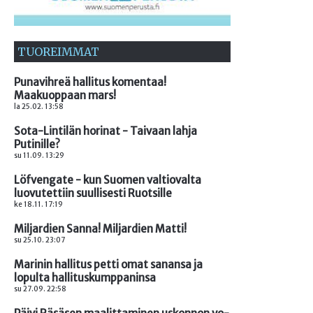
TUOREIMMAT
Punavihreä hallitus komentaa!
Maakuoppaan mars!
la 25.02. 13:58
Sota-Lintilän horinat - Taivaan lahja
Putinille?
su 11.09. 13:29
Löfvengate - kun Suomen valtiovalta
luovutettiin suullisesti Ruotsille
ke 18.11. 17:19
Miljardien Sanna! Miljardien Matti!
su 25.10. 23:07
Marinin hallitus petti omat sanansa ja
lopulta hallituskumppaninsa
su 27.09. 22:58