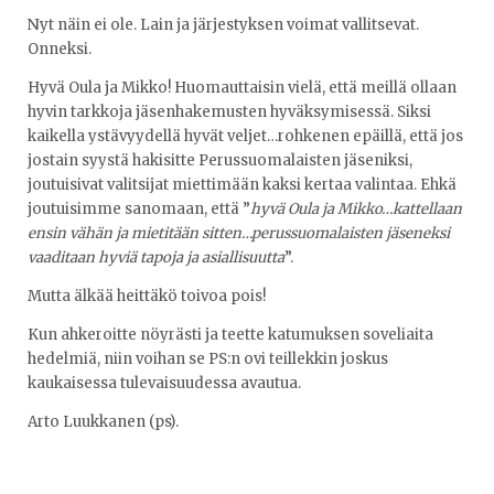
Nyt näin ei ole. Lain ja järjestyksen voimat vallitsevat.
Onneksi.
Hyvä Oula ja Mikko! Huomauttaisin vielä, että meillä ollaan
hyvin tarkkoja jäsenhakemusten hyväksymisessä. Siksi
kaikella ystävyydellä hyvät veljet…rohkenen epäillä, että jos
jostain syystä hakisitte Perussuomalaisten jäseniksi,
joutuisivat valitsijat miettimään kaksi kertaa valintaa. Ehkä
joutuisimme sanomaan, että ”
hyvä Oula ja Mikko…kattellaan
ensin vähän ja mietitään sitten…perussuomalaisten jäseneksi
vaaditaan hyviä tapoja ja asiallisuutta
”.
Mutta älkää heittäkö toivoa pois!
Kun ahkeroitte nöyrästi ja teette katumuksen soveliaita
hedelmiä, niin voihan se PS:n ovi teillekkin joskus
kaukaisessa tulevaisuudessa avautua.
Arto Luukkanen (ps).