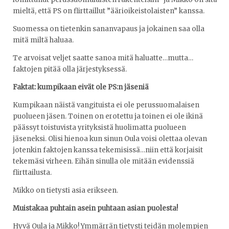
mieltä, että PS on flirttaillut ”äärioikeistolaisten” kanssa.
Suomessa on tietenkin sananvapaus ja jokainen saa olla
mitä miltä haluaa.
Te arvoisat veljet saatte sanoa mitä haluatte…mutta…
faktojen pitää olla järjestyksessä.
Faktat: kumpikaan eivät ole PS:n jäseniä
Kumpikaan näistä vangituista ei ole perussuomalaisen
puolueen jäsen. Toinen on erotettu ja toinen ei ole ikinä
päässyt toistuvista yrityksistä huolimatta puolueen
jäseneksi. Olisi hienoa kun sinun Oula voisi olettaa olevan
jotenkin faktojen kanssa tekemisissä…niin että korjaisit
tekemäsi virheen. Eihän sinulla ole mitään evidenssiä
flirttailusta.
Mikko on tietysti asia erikseen.
Muistakaa puhtain asein puhtaan asian puolesta!
Hyvä Oula ja Mikko! Ymmärrän tietysti teidän molempien