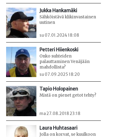
Jukka Hankamäki
Sähköistävä klikinvastainen
uutinen
su 07.01.2024 18:08
Petteri Hiienkoski
Onko suhteiden
palauttaminen Venäjään
mahdollista?
su 07.09.2025 18:20
Tapio Holopainen
Mistä on pienet getot tehty?
ma 27.08.2018 23:18
Laura Huhtasaari
Jolla on korvat, se kuulkoon