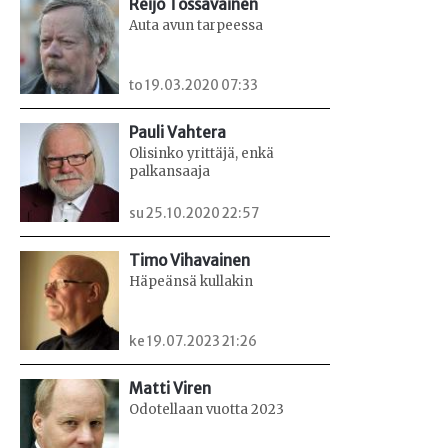
Reijo Tossavainen
Auta avun tarpeessa
to 19.03.2020 07:33
Pauli Vahtera
Olisinko yrittäjä, enkä
palkansaaja
su 25.10.2020 22:57
Timo Vihavainen
Häpeänsä kullakin
ke 19.07.2023 21:26
Matti Viren
Odotellaan vuotta 2023