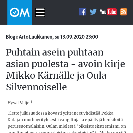
Blogi: Arto Luukkanen, su 13.09.2020 23:00
Puhtain asein puhtaan
asian puolesta - avoin kirje
Mikko Kärnälle ja Oula
Silvennoiselle
Hyvät Veljet!
Olette julkisuudessa kovasti yrittäneet yhdistää Pekka
Katajan murhayrityksestä vangittuja ja epäiltyjä henkilöitä
perussuomalaisiin. Oulan mielestä ”oikeistoekstremismi on
lomittunut perussuomalaisten rakenteisiin” ja Mikko on sitä