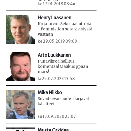
ke 17.01.2018 08:44
Henry Laasanen
Kirja-arvio: Seksuaaliutopia
- Feministien sota sivistystä
vastaan
ke 29.05.2019 09:00
Arto Luukkanen
Punavihreä hallitus
komentaa! Maakuoppaan
mars!
la 25.02.2023 13:58
Mika Niikko
Suvaitsevaisuuden kirjavat
käsitteet
su 13.09.2020 23:07
Musta Orkidea