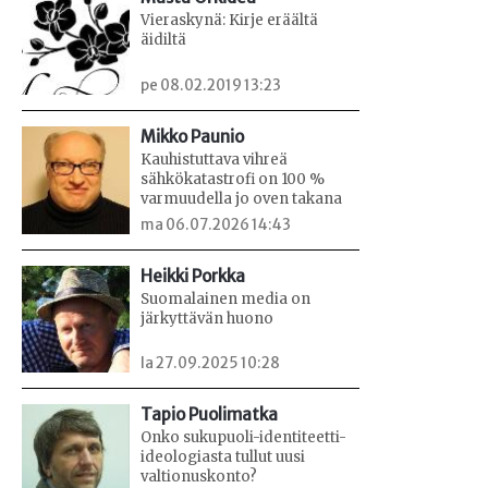
Vieraskynä: Kirje eräältä
äidiltä
pe 08.02.2019 13:23
Mikko Paunio
Kauhistuttava vihreä
sähkökatastrofi on 100 %
varmuudella jo oven takana
ma 06.07.2026 14:43
Heikki Porkka
Suomalainen media on
järkyttävän huono
la 27.09.2025 10:28
Tapio Puolimatka
Onko sukupuoli-identiteetti-
ideologiasta tullut uusi
valtionuskonto?