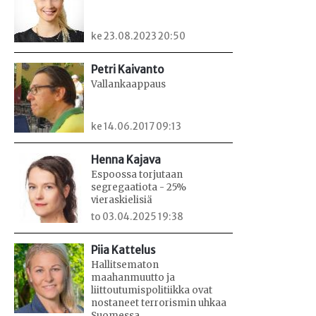
ke 23.08.2023 20:50
Petri Kaivanto
Vallankaappaus
ke 14.06.2017 09:13
Henna Kajava
Espoossa torjutaan
segregaatiota - 25%
vieraskielisiä
to 03.04.2025 19:38
Piia Kattelus
Hallitsematon
maahanmuutto ja
liittoutumispolitiikka ovat
nostaneet terrorismin uhkaa
Suomessa