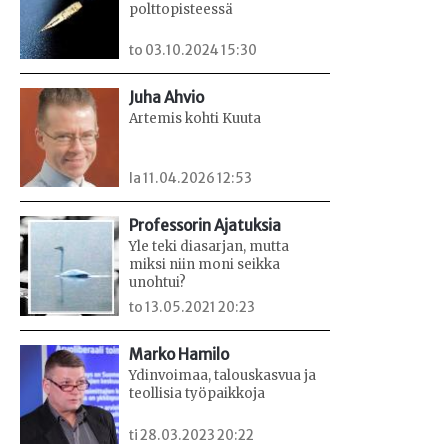
polttopisteessä
to 03.10.2024 15:30
Juha Ahvio
Artemis kohti Kuuta
la 11.04.2026 12:53
Professorin Ajatuksia
Yle teki diasarjan, mutta
miksi niin moni seikka
unohtui?
to 13.05.2021 20:23
Marko Hamilo
Ydinvoimaa, talouskasvua ja
teollisia työpaikkoja
ti 28.03.2023 20:22