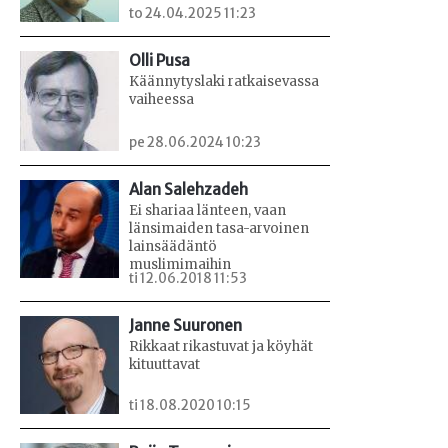
to 24.04.2025 11:23
Olli Pusa
Käännytyslaki ratkaisevassa
vaiheessa
pe 28.06.2024 10:23
Alan Salehzadeh
Ei shariaa länteen, vaan
länsimaiden tasa-arvoinen
lainsäädäntö
muslimimaihin
ti 12.06.2018 11:53
Janne Suuronen
Rikkaat rikastuvat ja köyhät
kituuttavat
ti 18.08.2020 10:15