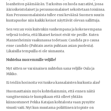
loanheiton päämäärän. Tarkoitus on luoda narratiivi, jossa
äärioikeistolaiset ja perussuomalaiset sekoitetaan toisiinsa.
Kun Perussuomalaisista tullee ensi keväänä Suomen suurin
kuntapuolue niin kaikki keinot näyttävät olevan sallittuja.
Sen verran voin kuitenkin vanhempana ja kokeneempana
veljenä todeta, että likaiset keinot eivät vie perille. Kuten
Mannerheimin vaakunassa todetaan: Candida pro causa
ense candido (Puhtain asein puhtaan asian puolesta).
Likaisilla tempuilla ei ole siunausta.
Nuhtelua nuoremmille veljille!
Nyt sitten se varsinainen nuhtelun sana veljille Oula ja
Mikko.
Ei teidän horinoita voi tunkea kansalaisten kurkusta alas!
Huomauttaisin myös kohteliaimmin, että ennen näitä
vangitsemisia te kumpikaan että olleet yhtään
kiinnostuneet Pekka Katajan kohtalosta vaan pysyitte
visusti vaiti. Nyt kun muutama poliittinen irtopiste on