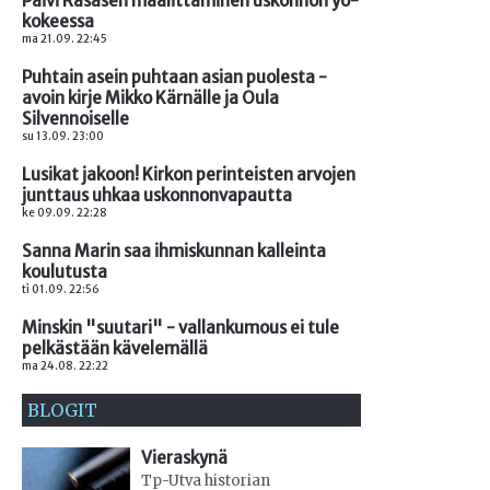
Päivi Räsäsen maalittaminen uskonnon yo-
kokeessa
ma 21.09. 22:45
Puhtain asein puhtaan asian puolesta -
avoin kirje Mikko Kärnälle ja Oula
Silvennoiselle
su 13.09. 23:00
Lusikat jakoon! Kirkon perinteisten arvojen
junttaus uhkaa uskonnonvapautta
ke 09.09. 22:28
Sanna Marin saa ihmiskunnan kalleinta
koulutusta
ti 01.09. 22:56
Minskin "suutari" - vallankumous ei tule
pelkästään kävelemällä
ma 24.08. 22:22
BLOGIT
Vieraskynä
Tp-Utva historian