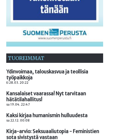
TUOREIMMAT
Ydinvoimaa, talouskasvua ja teollisia
työpaikkoja
ti 28.03. 20:22
Kansalaiset vaarassa! Nyt tarvitaan
hätätilahallitus!
su 19.04. 22:47
Kaksi kirjaa humanismin hulluudesta
su 22.12. 00:08
Kirja-arvio: Seksuaaliutopia - Feministien
sota sivistystä vastaan