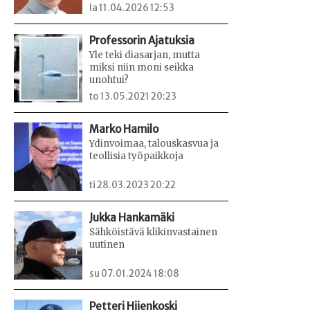
la 11.04.2026 12:53
Professorin Ajatuksia
Yle teki diasarjan, mutta
miksi niin moni seikka
unohtui?
to 13.05.2021 20:23
Marko Hamilo
Ydinvoimaa, talouskasvua ja
teollisia työpaikkoja
ti 28.03.2023 20:22
Jukka Hankamäki
Sähköistävä klikinvastainen
uutinen
su 07.01.2024 18:08
Petteri Hiienkoski