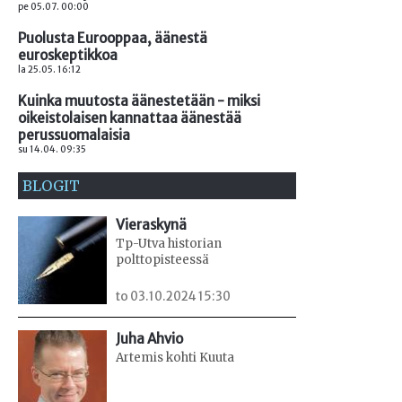
pe 05.07. 00:00
Puolusta Eurooppaa, äänestä
euroskeptikkoa
la 25.05. 16:12
Kuinka muutosta äänestetään - miksi
oikeistolaisen kannattaa äänestää
perussuomalaisia
su 14.04. 09:35
BLOGIT
Vieraskynä
Tp-Utva historian
polttopisteessä
to 03.10.2024 15:30
Juha Ahvio
Artemis kohti Kuuta