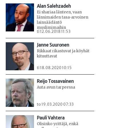
Alan Salehzadeh
Ei shariaa länteen, vaan
länsimaiden tasa-arvoinen
lainsäädäntö
muslimimaihin
ti 12.06.2018 11:53
Janne Suuronen
Rikkaat rikastuvat ja köyhät
kituuttavat
ti 18.08.2020 10:15
Reijo Tossavainen
Auta avun tarpeessa
to 19.03.2020 07:33
Pauli Vahtera
Olisinko yrittäjä, enkä