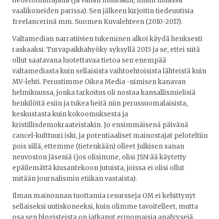
tiedetoimittajana (ja vähän muutakin, muun muassa
vaalikoneiden parissa). Sen jälkeen kirjoitin tiedeuutisia
freelancerinä mm. Suomen Kuvalehteen (2010-2017).
Valtamedian narratiivien tukeminen alkoi käydä henksesti
raskaaksi. Turvapaikkahyöky syksyllä 2015 ja se, ettei siitä
ollut saatavana luotettavaa tietoa sen enempää
valtamediasta kuin sellaisista vaihtoehtoisista lähteistä kuin
MV-lehti. Perustimme Oikea Media -nimisen kanavan
helmikuussa, jonka tarkoitus oli nostaa kansallismielisiä
henkilöitä esiin ja tukea heitä niin perussuomalaisista,
keskustasta kuin kokoomuksesta ja
kristillisdemokraateistakin. Jo ensimmäisenä päivänä
cancel-kulttuuri iski, ja potentiaaliset mainostajat peloteltiin
pois sillä, ettemme (tietenkään) olleet Julkisen sanan
neuvoston jäseniä (jos olisimme, olisi JSN:ää käytetty
epäilemättä kiusantekoon jutuista, joissa ei olisi ollut
mitään journalismin etiikan vastaista).
Ilman mainonnan tuottamia resursseja OM ei kehittynyt
sellaiseksi uutiskoneeksi, kuin olimme tavoitelleet, mutta
osa sen blogisteista on jatkanut erinomaisia analyysejä.