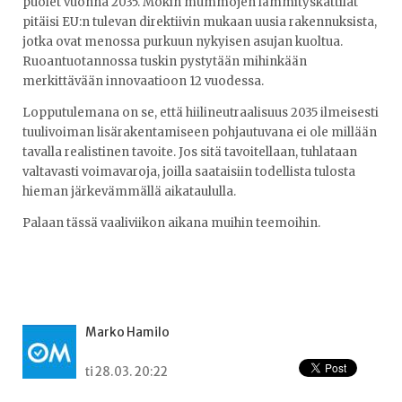
puolet vuonna 2035. Mökin mummojen lämmityskattilat
pitäisi EU:n tulevan direktiivin mukaan uusia rakennuksista,
jotka ovat menossa purkuun nykyisen asujan kuoltua.
Ruoantuotannossa tuskin pystytään mihinkään
merkittävään innovaatioon 12 vuodessa.
Lopputulemana on se, että hiilineutraalisuus 2035 ilmeisesti
tuulivoiman lisärakentamiseen pohjautuvana ei ole millään
tavalla realistinen tavoite. Jos sitä tavoitellaan, tuhlataan
valtavasti voimavaroja, joilla saataisiin todellista tulosta
hieman järkevämmällä aikataululla.
Palaan tässä vaaliviikon aikana muihin teemoihin.
Marko Hamilo
ti 28.03. 20:22