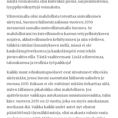
näistä voimaloista olisi kuitenkin pieniä, sarjavalmisteisia,
tyyppihyväksyttyjä voimaloita.
Ydinvoimalla olisi mahdollista toteuttaa sinivalkoinen
siirtymä, Suomen hiilineutraalisuus vuoteen 2050
mennessä samalla uusteollistamalla Suomea. Se
mahdollistaisi terästeollisuuden kasvun vetypelkistykseen
nojaten, akkuteollisuuden kehittymisen ja niin edelleen.
Sähköä riittäisi lämmitykseen siellä, missä ei ole
kaukolämpöverkostoa ja kaukolämpöä voisi tehdä
pienreaktoreilla. Tästä vaaliteemani: Lisää ydinvoimaa,
talouskasvua ja teollisia työpaikkoja!
Kaikki muut eduskuntapuolueet ovat sitoutuneet vihreään
siirtymään, jossa Suomi saavuttaisi hiilineutraaliuden jo
vuonna 2035. Kukaan ei ole esittänyt mitään tiekarttaa siitä,
miten tällainen pikaloikka olisi mahdollinen. Jos
ajattelemme vaikkapa autokannan uusiutumisvauhtia, tulisi
kiire: vuoteen 2035 on 12 vuotta, joka on myös autokannan
mediaani-ikä. Vaikka kaikki uudet autot nyt olisivat
päästöttömiä täyssähköautoja, olisi urakasta valmis vasta