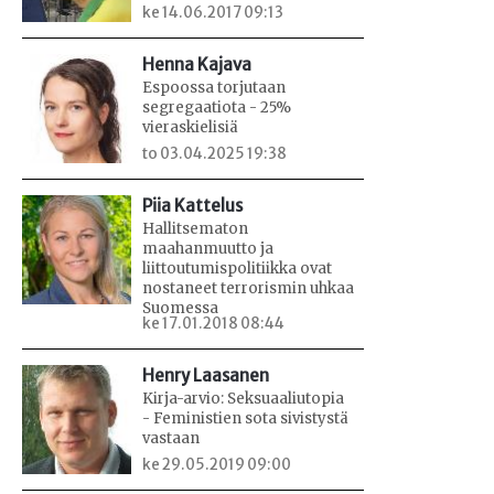
ke 14.06.2017 09:13
Henna Kajava
Espoossa torjutaan
segregaatiota - 25%
vieraskielisiä
to 03.04.2025 19:38
Piia Kattelus
Hallitsematon
maahanmuutto ja
liittoutumispolitiikka ovat
nostaneet terrorismin uhkaa
Suomessa
ke 17.01.2018 08:44
Henry Laasanen
Kirja-arvio: Seksuaaliutopia
- Feministien sota sivistystä
vastaan
ke 29.05.2019 09:00