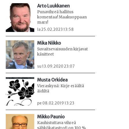
Arto Luukkanen
Punavihreä hallitus
komentaa! Maakuoppaan
mars!
la 25.02.2023 13:58
Mika Niikko
Suvaitsevaisuuden kirjavat
käsitteet
su 13.09.2020 23:07
Musta Orkidea
Vieraskynä: Kirje eräältä
äidiltä
pe 08.02.2019 13:23
Mikko Paunio
Kauhistuttava vihreä
sähkökatastrofi on 100 %