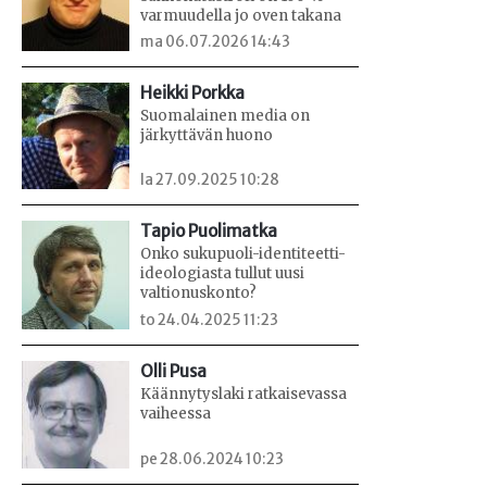
varmuudella jo oven takana
ma 06.07.2026 14:43
Heikki Porkka
Suomalainen media on
järkyttävän huono
la 27.09.2025 10:28
Tapio Puolimatka
Onko sukupuoli-identiteetti-
ideologiasta tullut uusi
valtionuskonto?
to 24.04.2025 11:23
Olli Pusa
Käännytyslaki ratkaisevassa
vaiheessa
pe 28.06.2024 10:23