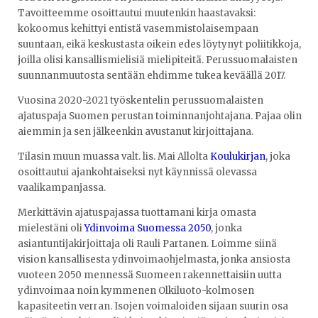
Tavoitteemme osoittautui muutenkin haastavaksi:
kokoomus kehittyi entistä vasemmistolaisempaan
suuntaan, eikä keskustasta oikein edes löytynyt poliitikkoja,
joilla olisi kansallismielisiä mielipiteitä. Perussuomalaisten
suunnanmuutosta sentään ehdimme tukea keväällä 2017.
Vuosina 2020-2021 työskentelin perussuomalaisten
ajatuspaja Suomen perustan toiminnanjohtajana. Pajaa olin
aiemmin ja sen jälkeenkin avustanut kirjoittajana.
Tilasin muun muassa valt. lis. Mai Allolta
Koulukirjan
, joka
osoittautui ajankohtaiseksi nyt käynnissä olevassa
vaalikampanjassa.
Merkittävin ajatuspajassa tuottamani kirja omasta
mielestäni oli
Ydinvoima Suomessa 2050
, jonka
asiantuntijakirjoittaja oli Rauli Partanen. Loimme siinä
vision kansallisesta ydinvoimaohjelmasta, jonka ansiosta
vuoteen 2050 mennessä Suomeen rakennettaisiin uutta
ydinvoimaa noin kymmenen Olkiluoto-kolmosen
kapasiteetin verran. Isojen voimaloiden sijaan suurin osa