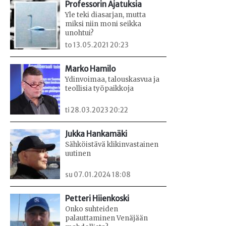
Professorin Ajatuksia
Yle teki diasarjan, mutta
miksi niin moni seikka
unohtui?
to 13.05.2021 20:23
Marko Hamilo
Ydinvoimaa, talouskasvua ja
teollisia työpaikkoja
ti 28.03.2023 20:22
Jukka Hankamäki
Sähköistävä klikinvastainen
uutinen
su 07.01.2024 18:08
Petteri Hiienkoski
Onko suhteiden
palauttaminen Venäjään