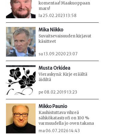
komentaa! Maakuoppaan
mars!
la 25.02.2023 13:58
Mika Niikko
Suvaitsevaisuuden kirjavat
käsitteet
su 13.09.2020 23:07
Musta Orkidea
Vieraskynä: Kirje eräältä
äidiltä
pe 08.02.2019 13:23
Mikko Paunio
Kauhistuttava vihreä
sähkökatastrofi on 100 %
varmuudella jo oven takana
ma 06.07.2026 14:43