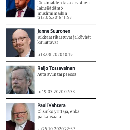
länsimaiden tasa-arvoinen
lainsäädäntö
muslimimaihin
ti 12.06.2018 11:53
Janne Suuronen
Rikkaat rikastuvat ja köyhät
kituuttavat
ti 18.08.2020 10:15
Reijo Tossavainen
Auta avun tarpeessa
to 19.03.2020 07:33
Pauli Vahtera
Olisinko yrittäjä, enkä
palkansaaja
su 25.10.2020 22:57