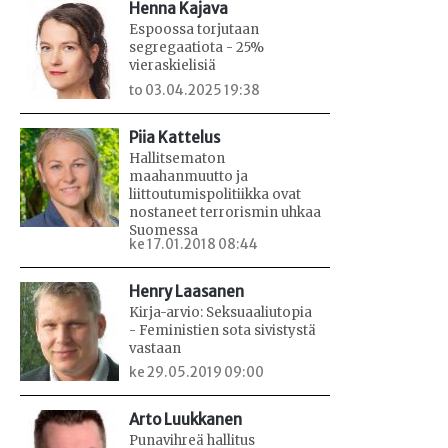
Henna Kajava
Espoossa torjutaan
segregaatiota - 25%
vieraskielisiä
to 03.04.2025 19:38
Piia Kattelus
Hallitsematon
maahanmuutto ja
liittoutumispolitiikka ovat
nostaneet terrorismin uhkaa
Suomessa
ke 17.01.2018 08:44
Henry Laasanen
Kirja-arvio: Seksuaaliutopia
- Feministien sota sivistystä
vastaan
ke 29.05.2019 09:00
Arto Luukkanen
Punavihreä hallitus