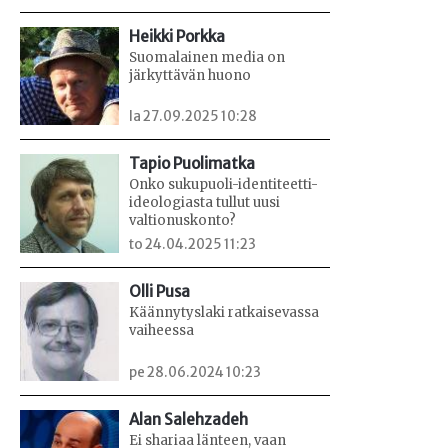
Heikki Porkka
Suomalainen media on
järkyttävän huono
la 27.09.2025 10:28
Tapio Puolimatka
Onko sukupuoli-identiteetti-
ideologiasta tullut uusi
valtionuskonto?
to 24.04.2025 11:23
Olli Pusa
Käännytyslaki ratkaisevassa
vaiheessa
pe 28.06.2024 10:23
Alan Salehzadeh
Ei shariaa länteen, vaan