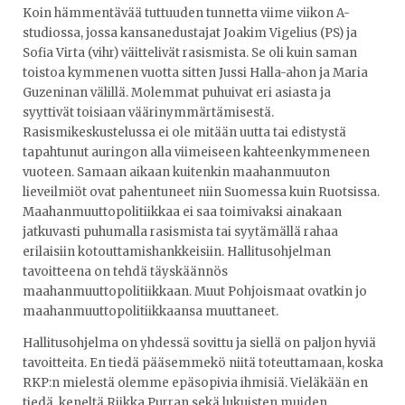
Koin hämmentävää tuttuuden tunnetta viime viikon A-
studiossa, jossa kansanedustajat Joakim Vigelius (PS) ja
Sofia Virta (vihr) väittelivät rasismista. Se oli kuin saman
toistoa kymmenen vuotta sitten Jussi Halla-ahon ja Maria
Guzeninan välillä. Molemmat puhuivat eri asiasta ja
syyttivät toisiaan väärinymmärtämisestä.
Rasismikeskustelussa ei ole mitään uutta tai edistystä
tapahtunut auringon alla viimeiseen kahteenkymmeneen
vuoteen. Samaan aikaan kuitenkin maahanmuuton
lieveilmiöt ovat pahentuneet niin Suomessa kuin Ruotsissa.
Maahanmuuttopolitiikkaa ei saa toimivaksi ainakaan
jatkuvasti puhumalla rasismista tai syytämällä rahaa
erilaisiin kotouttamishankkeisiin. Hallitusohjelman
tavoitteena on tehdä täyskäännös
maahanmuuttopolitiikkaan. Muut Pohjoismaat ovatkin jo
maahanmuuttopolitiikkaansa muuttaneet.
Hallitusohjelma on yhdessä sovittu ja siellä on paljon hyviä
tavoitteita. En tiedä pääsemmekö niitä toteuttamaan, koska
RKP:n mielestä olemme epäsopivia ihmisiä. Vieläkään en
tiedä, keneltä Riikka Purran sekä lukuisten muiden