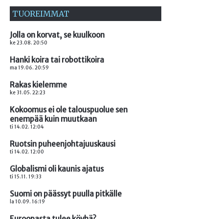
TUOREIMMAT
Jolla on korvat, se kuulkoon
ke 23.08. 20:50
Hanki koira tai robottikoira
ma 19.06. 20:59
Rakas kielemme
ke 31.05. 22:23
Kokoomus ei ole talouspuolue sen
enempää kuin muutkaan
ti 14.02. 12:04
Ruotsin puheenjohtajuuskausi
ti 14.02. 12:00
Globalismi oli kaunis ajatus
ti 15.11. 19:33
Suomi on päässyt puulla pitkälle
la 10.09. 16:19
Euroopasta tulee köyhä?