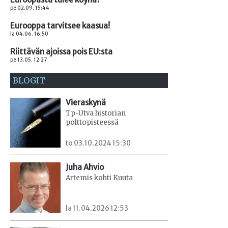
pe 02.09. 15:44
Eurooppa tarvitsee kaasua!
la 04.06. 16:50
Riittävän ajoissa pois EU:sta
pe 13.05. 12:27
BLOGIT
Vieraskynä
Tp-Utva historian
polttopisteessä
to 03.10.2024 15:30
Juha Ahvio
Artemis kohti Kuuta
la 11.04.2026 12:53