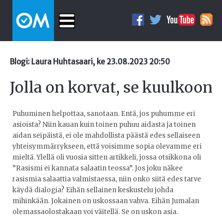
Blogi: Laura Huhtasaari, ke 23.08.2023 20:50
Jolla on korvat, se kuulkoon
Puhuminen helpottaa, sanotaan. Entä, jos puhumme eri
asioista? Niin kauan kuin toinen puhuu aidasta ja toinen
aidan seipäistä, ei ole mahdollista päästä edes sellaiseen
yhteisymmärrykseen, että voisimme sopia olevamme eri
mieltä. Ylellä oli vuosia sitten artikkeli, jossa otsikkona oli
”Rasismi ei kannata salaatin teossa”. Jos joku näkee
rasismia salaattia valmistaessa, niin onko siitä edes tarve
käydä dialogia? Eihän sellainen keskustelu johda
mihinkään. Jokainen on uskossaan vahva. Eihän Jumalan
olemassaolostakaan voi väitellä. Se on uskon asia.