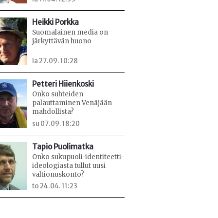
Heikki Porkka
Suomalainen media on
järkyttävän huono
la 27.09. 10:28
Petteri Hiienkoski
Onko suhteiden
palauttaminen Venäjään
mahdollista?
su 07.09. 18:20
Tapio Puolimatka
Onko sukupuoli-identiteetti-
ideologiasta tullut uusi
valtionuskonto?
to 24.04. 11:23