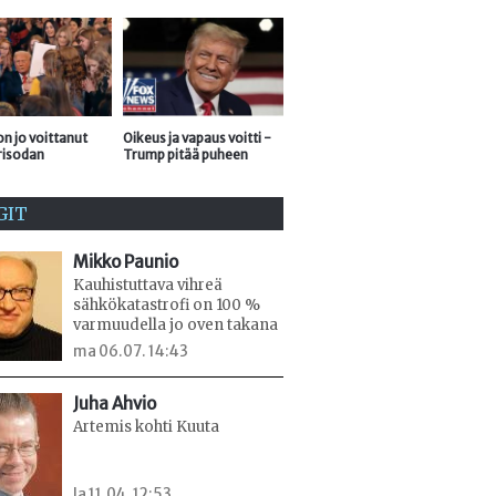
n jo voittanut
Oikeus ja vapaus voitti -
risodan
Trump pitää puheen
GIT
Mikko Paunio
Kauhistuttava vihreä
sähkökatastrofi on 100 %
varmuudella jo oven takana
ma 06.07. 14:43
Juha Ahvio
Artemis kohti Kuuta
la 11.04. 12:53