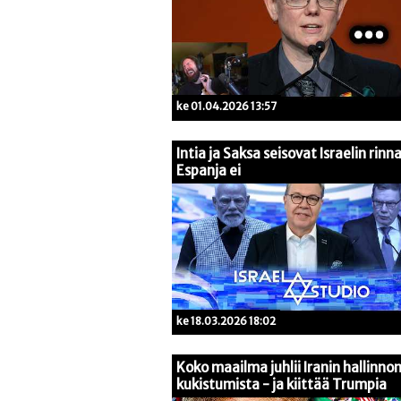
ke 01.04.2026 13:57
Intia ja Saksa seisovat Israelin rinna
Espanja ei
ke 18.03.2026 18:02
Koko maailma juhlii Iranin hallinno
kukistumista - ja kiittää Trumpia