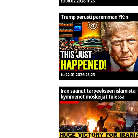
su 08.02.2026 11:26
Trump perusti paremman YK:n
to 22.01.2026 23:23
Iran saanut tarpeekseen islamista 
kymmenet moskeijat tulessa