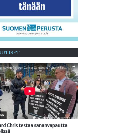
UUTISET
oard Chris testaa sananvapautta
lissä