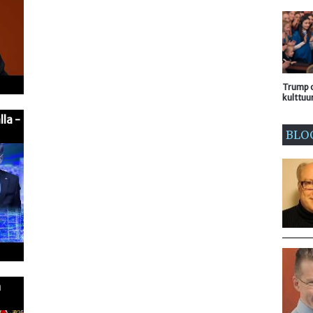
Trump o
kulttuu
lla -
BLO
n