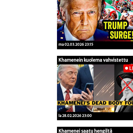
ma 02.03.2026 23:15
Khamenein kuolema vahvistettu
la 28.02.2026 23:00
Khamenei saatu hengiltä