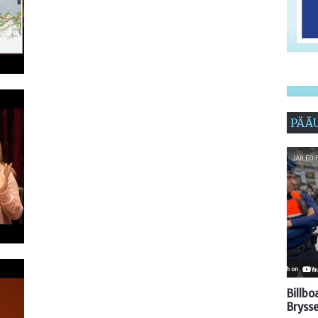
PÄÄ
Billb
Brysse