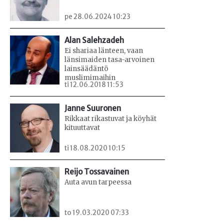
pe 28.06.2024 10:23
Alan Salehzadeh
Ei shariaa länteen, vaan
länsimaiden tasa-arvoinen
lainsäädäntö
muslimimaihin
ti 12.06.2018 11:53
Janne Suuronen
Rikkaat rikastuvat ja köyhät
kituuttavat
ti 18.08.2020 10:15
Reijo Tossavainen
Auta avun tarpeessa
to 19.03.2020 07:33