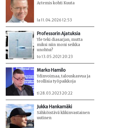
Artemis kohti Kuuta
la 11.04.2026 12:53
Professorin Ajatuksia
Yle teki diasarjan, mutta
miksi niin moni seikka
unohtui?
to 13.05.2021 20:23
Marko Hamilo
Ydinvoimaa, talouskasvua ja
teollisia työpaikkoja
ti 28.03.2023 20:22
Jukka Hankamäki
Sähköistävä klikinvastainen
uutinen