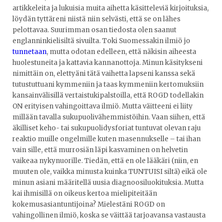
artikkeleita ja lukuisia muita aihetta käsitteleviä kirjoituksia,
löydän tyttäreni niistä niin selvästi, että se on lähes
pelottavaa. Suurimman osan tiedosta olen saanut
englanninkielisiltä sivuilta. Toki Suomessakin ilmiö jo
tunnetaan
, mutta odotan edelleen, että näkisin aiheesta
huolestuneita ja kattavia kannanottoja. Minun käsitykseni
nimittäin on, elettyäni tätä vaihetta lapseni kanssa sekä
tutustuttuani kymmeniin ja taas kymmeniin kertomuksiin
kansainvälisillä vertaistukipalstoilla, että ROGD todellakin
ON erityisen vahingoittava ilmiö. Mutta väitteeni ei liity
millään tavalla sukupuolivähemmistöihin. Vaan siihen, että
äkilliset keho- tai sukupuolidysforiat tuntuvat olevan raju
reaktio muille ongelmille kuten masennukselle – tai ihan
vain sille, että murrosiän läpi kasvaminen on helvetin
vaikeaa nykynuorille. Tiedän, että en ole lääkäri (niin, en
muuten ole, vaikka minusta kuinka TUNTUISI siltä) eikä ole
minun asiani määritellä uusia diagnoosiluokituksia. Mutta
kai ihmisillä on oikeus kertoa mielipiteitään
kokemusasiantuntijoina? Mielestäni ROGD on
vahingollinen ilmiö, koska se väittää tarjoavansa vastausta