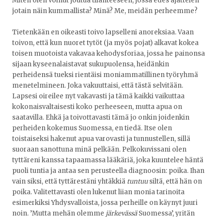
Miten olen voinut joutua tilanteeseen, jossa edes ajattelen
jotain näin kummallista? Minä? Me, meidän perheemme?
Tietenkään en oikeasti toivo lapselleni anoreksiaa. Vaan
toivon, että kun nuoret tytöt (ja myös pojat) alkavat kokea
toisen muotoista vakavaa kehodysforiaa, jossa he painonsa
sijaan kyseenalaistavat sukupuolensa, heidänkin
perheidensä tueksi rientäisi moniammatillinen työryhmä
menetelmineen. Joka vakuuttaisi, että tästä selvitään.
Lapsesi oireilee nyt vakavasti ja tämä kaikki vaikuttaa
kokonaisvaltaisesti koko perheeseen, mutta apua on
saatavilla. Ehkä ja toivottavasti tämä jo onkin joidenkin
perheiden kokemus Suomessa, en tiedä. Itse olen
toistaiseksi hakenut apua varovasti ja tunnustellen, sillä
suoraan sanottuna minä pelkään. Pelkokuvissani olen
tyttäreni kanssa tapaamassa lääkäriä, joka kuuntelee häntä
puoli tuntia ja antaa sen perusteella diagnoosin: poika. Ihan
vain siksi, että tyttärestäni yhtäkkiä
tuntuu
siltä, että hän on
poika. Valitettavasti olen lukenut liian monia tarinoita
esimerkiksi Yhdysvalloista, jossa perheille on käynyt juuri
noin. ’Mutta mehän olemme
järkevässä
Suomessa’, yritän