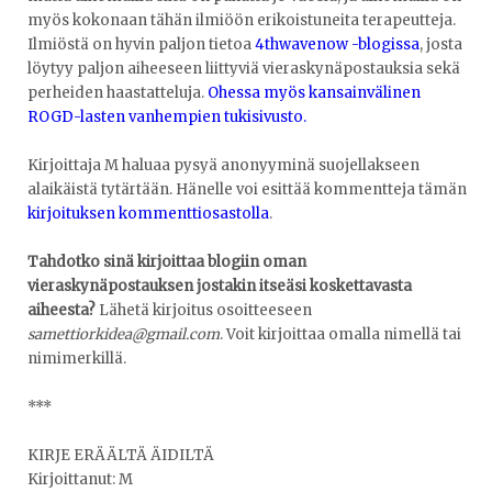
myös kokonaan tähän ilmiöön erikoistuneita terapeutteja.
Ilmiöstä on hyvin paljon tietoa
4thwavenow -blogissa
, josta
löytyy paljon aiheeseen liittyviä vieraskynäpostauksia sekä
perheiden haastatteluja.
Ohessa myös kansainvälinen
ROGD-lasten vanhempien tukisivusto.
Kirjoittaja M haluaa pysyä anonyyminä suojellakseen
alaikäistä tytärtään. Hänelle voi esittää kommentteja tämän
kirjoituksen kommenttiosastolla
.
Tahdotko sinä kirjoittaa blogiin oman
vieraskynäpostauksen jostakin itseäsi koskettavasta
aiheesta?
Lähetä kirjoitus osoitteeseen
samettiorkidea@gmail.com
. Voit kirjoittaa omalla nimellä tai
nimimerkillä.
***
KIRJE ERÄÄLTÄ ÄIDILTÄ
Kirjoittanut: M