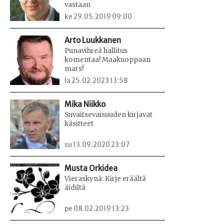
vastaan
ke 29.05.2019 09:00
Arto Luukkanen
Punavihreä hallitus
komentaa! Maakuoppaan
mars!
la 25.02.2023 13:58
Mika Niikko
Suvaitsevaisuuden kirjavat
käsitteet
su 13.09.2020 23:07
Musta Orkidea
Vieraskynä: Kirje eräältä
äidiltä
pe 08.02.2019 13:23