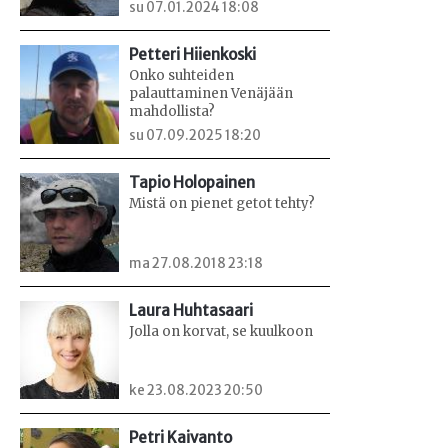
su 07.01.2024 18:08
Petteri Hiienkoski
Onko suhteiden
palauttaminen Venäjään
mahdollista?
su 07.09.2025 18:20
Tapio Holopainen
Mistä on pienet getot tehty?
ma 27.08.2018 23:18
Laura Huhtasaari
Jolla on korvat, se kuulkoon
ke 23.08.2023 20:50
Petri Kaivanto