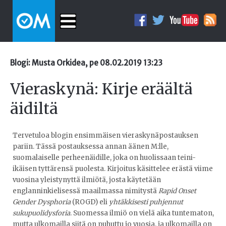
Blogi: Musta Orkidea, pe 08.02.2019 13:23
Vieraskynä: Kirje eräältä
äidiltä
Tervetuloa blogin ensimmäisen vieraskynäpostauksen
pariin. Tässä postauksessa annan äänen M:lle,
suomalaiselle perheenäidille, joka on huolissaan teini-
ikäisen tyttärensä puolesta. Kirjoitus käsittelee erästä viime
vuosina yleistynyttä ilmiötä, josta käytetään
englanninkielisessä maailmassa nimitystä
Rapid Onset
Gender Dysphoria
(ROGD) eli
yhtäkkisesti puhjennut
sukupuolidysforia
. Suomessa ilmiö on vielä aika tuntematon,
mutta ulkomailla siitä on puhuttu jo vuosia, ja ulkomailla on