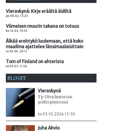
Vieraskynä: Kirje eräältä äidiltä
pe 08.02. 13:23
Viimeisen muurin takana on totuus
ke 14.02. 10:55
Älkää erehtykö luulemaan, että koko
maailma ajattelee länsimaalaisittain
to 20.04. 20:11
Tom of Finland on ahterista
to 09.03. 11:54
BLOGIT
Vieraskynä
Tp-Utva historian
polttopisteessä
to 03.10.2024 15:30
Juha Ahvio