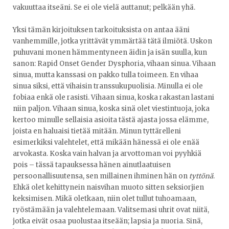
vakuuttaa itseäni. Se ei ole vielä auttanut; pelkään yhä.
Yksi tämän kirjoituksen tarkoituksista on antaa ääni
vanhemmille, jotka yrittävät ymmärtää tätä ilmiötä. Uskon
puhuvani monen hämmentyneen äidin ja isän suulla, kun
sanon: Rapid Onset Gender Dysphoria, vihaan sinua. Vihaan
sinua, mutta kanssasi on pakko tulla toimeen. En vihaa
sinua siksi, että vihaisin transsukupuolisia. Minulla ei ole
fobiaa enkä ole rasisti. Vihaan sinua, koska rakastan lastani
niin paljon. Vihaan sinua, koska sinä olet viestintuoja, joka
kertoo minulle sellaisia asioita tästä ajasta jossa elämme,
joista en haluaisi tietää mitään. Minun tyttärelleni
esimerkiksi valehtelet, että mikään hänessä ei ole enää
arvokasta. Koska vain halvan ja arvottoman voi pyyhkiä
pois – tässä tapauksessa hänen ainutlaatuisen
persoonallisuutensa, sen millainen ihminen hän on
tyttönä
.
Ehkä olet kehittynein naisvihan muoto sitten seksiorjien
keksimisen. Mikä oletkaan, niin olet tullut tuhoamaan,
ryöstämään ja valehtelemaan. Valitsemasi uhrit ovat niitä,
jotka eivät osaa puolustaa itseään; lapsia ja nuoria. Sinä,