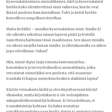
kyseenalaistamisen ammattilainen, tulet ja kyseenalaistat
heidän koko identiteettinsä siinä vaiheessa, kun he ovat
ikänsä puolesta hauraimmillaan. Tulet ja heität heidän
kasvoilleen sangollisen itsevihaa.
Mutta tiedätkö – minäkin kyseenalaistan sinut. Sinulla EI
ole oikeutta sekoittaa minun lapseni päätä ja levitellä
naurettavia harhojasi tässä maailmassa. Sen sijaan minulla
on oikeus suojella lastani sinulta. Ja yhteiskunnalla on siihen
jopa velvollisuus. Onhan?
Niin, missä viipyy laaja rintama lastensuojelun, -
kasvatuksen ja terveydenhuollon ammattilaisia, jotka
vetoaisivat esimerkiksi sen puolesta, että maamme
translaki EI kaipaa muutoksia koskien alaikäisiä lapsia?
Käytän voimakasta kieltä ja olen kirjoittaessani käynyt
vihaiseksi, mutta kirjoitukseni ei ole sodanjulistus
sukupuolivähemmistöjä kohtaan. Ei Setaa kohtaan, ei
transaktivisteja kohtaan. En halua nostattaa
vastakkainasettelua vaan huolta. Kuten jo aiemmin totesin,