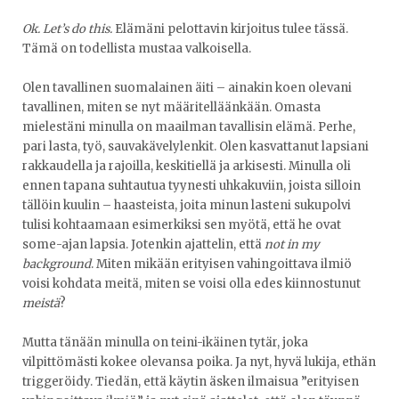
Ok. Let’s do this.
Elämäni pelottavin kirjoitus tulee tässä.
Tämä on todellista mustaa valkoisella.
Olen tavallinen suomalainen äiti – ainakin koen olevani
tavallinen, miten se nyt määritelläänkään. Omasta
mielestäni minulla on maailman tavallisin elämä. Perhe,
pari lasta, työ, sauvakävelylenkit. Olen kasvattanut lapsiani
rakkaudella ja rajoilla, keskitiellä ja arkisesti. Minulla oli
ennen tapana suhtautua tyynesti uhkakuviin, joista silloin
tällöin kuulin – haasteista, joita minun lasteni sukupolvi
tulisi kohtaamaan esimerkiksi sen myötä, että he ovat
some-ajan lapsia. Jotenkin ajattelin, että
not in my
background
. Miten mikään erityisen vahingoittava ilmiö
voisi kohdata meitä, miten se voisi olla edes kiinnostunut
meistä
?
Mutta tänään minulla on teini-ikäinen tytär, joka
vilpittömästi kokee olevansa poika. Ja nyt, hyvä lukija, ethän
triggeröidy. Tiedän, että käytin äsken ilmaisua ”erityisen