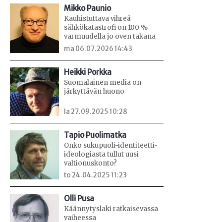
Mikko Paunio
Kauhistuttava vihreä
sähkökatastrofi on 100 %
varmuudella jo oven takana
ma 06.07.2026 14:43
Heikki Porkka
Suomalainen media on
järkyttävän huono
la 27.09.2025 10:28
Tapio Puolimatka
Onko sukupuoli-identiteetti-
ideologiasta tullut uusi
valtionuskonto?
to 24.04.2025 11:23
Olli Pusa
Käännytyslaki ratkaisevassa
vaiheessa