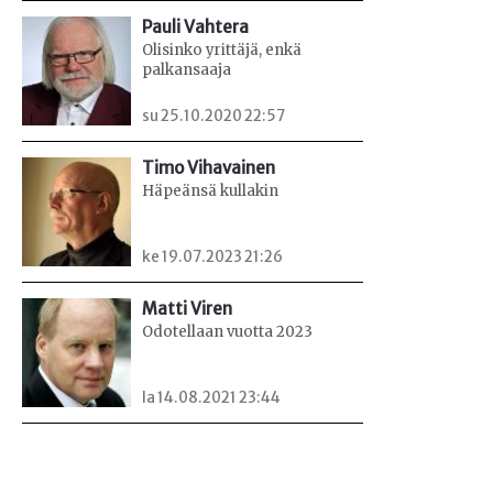
Pauli Vahtera
Olisinko yrittäjä, enkä
palkansaaja
su 25.10.2020 22:57
Timo Vihavainen
Häpeänsä kullakin
ke 19.07.2023 21:26
Matti Viren
Odotellaan vuotta 2023
la 14.08.2021 23:44