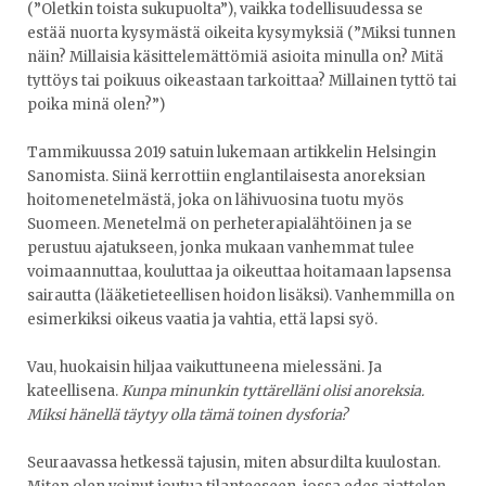
(”Oletkin toista sukupuolta”), vaikka todellisuudessa se
estää nuorta kysymästä oikeita kysymyksiä (”Miksi tunnen
näin? Millaisia käsittelemättömiä asioita minulla on? Mitä
tyttöys tai poikuus oikeastaan tarkoittaa? Millainen tyttö tai
poika minä olen?”)
Tammikuussa 2019 satuin lukemaan artikkelin Helsingin
Sanomista. Siinä kerrottiin englantilaisesta anoreksian
hoitomenetelmästä, joka on lähivuosina tuotu myös
Suomeen. Menetelmä on perheterapialähtöinen ja se
perustuu ajatukseen, jonka mukaan vanhemmat tulee
voimaannuttaa, kouluttaa ja oikeuttaa hoitamaan lapsensa
sairautta (lääketieteellisen hoidon lisäksi). Vanhemmilla on
esimerkiksi oikeus vaatia ja vahtia, että lapsi syö.
Vau, huokaisin hiljaa vaikuttuneena mielessäni. Ja
kateellisena.
Kunpa minunkin tyttärelläni olisi anoreksia.
Miksi hänellä täytyy olla tämä toinen dysforia?
Seuraavassa hetkessä tajusin, miten absurdilta kuulostan.