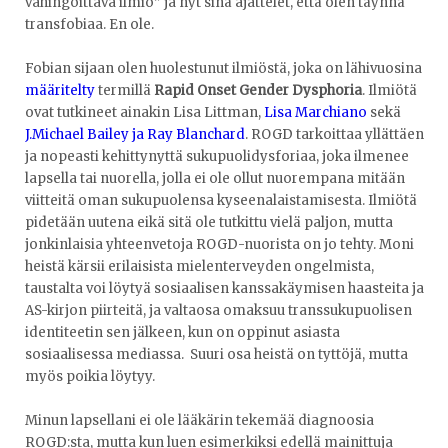
vahingoittava ilmiö” ja nyt sinä ajattelet, että olen täynnä
transfobiaa. En ole.
Fobian sijaan olen huolestunut ilmiöstä, joka on lähivuosina
määritelty
termillä
Rapid Onset Gender Dysphoria
. Ilmiötä
ovat tutkineet ainakin Lisa Littman,
Lisa Marchiano
sekä
J.Michael Bailey ja Ray Blanchard
. ROGD tarkoittaa yllättäen
ja nopeasti kehittynyttä sukupuolidysforiaa, joka ilmenee
lapsella tai nuorella, jolla ei ole ollut nuorempana mitään
viitteitä oman sukupuolensa kyseenalaistamisesta. Ilmiötä
pidetään uutena eikä sitä ole tutkittu vielä paljon, mutta
jonkinlaisia yhteenvetoja ROGD-nuorista on jo tehty. Moni
heistä kärsii erilaisista mielenterveyden ongelmista,
taustalta voi löytyä sosiaalisen kanssakäymisen haasteita ja
AS-kirjon piirteitä, ja valtaosa omaksuu transsukupuolisen
identiteetin sen jälkeen, kun on oppinut asiasta
sosiaalisessa mediassa. Suuri osa heistä on tyttöjä, mutta
myös poikia löytyy.
Minun lapsellani ei ole lääkärin tekemää diagnoosia
ROGD:sta, mutta kun luen esimerkiksi edellä mainittuja