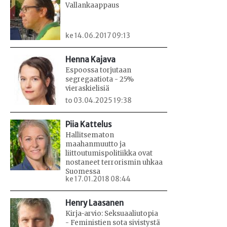
Vallankaappaus
ke 14.06.2017 09:13
Henna Kajava
Espoossa torjutaan
segregaatiota - 25%
vieraskielisiä
to 03.04.2025 19:38
Piia Kattelus
Hallitsematon
maahanmuutto ja
liittoutumispolitiikka ovat
nostaneet terrorismin uhkaa
Suomessa
ke 17.01.2018 08:44
Henry Laasanen
Kirja-arvio: Seksuaaliutopia
- Feministien sota sivistystä