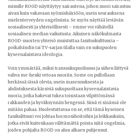
minulle ROGD näyttäytyy sairautena, johon nuori sairastuu
aivan kuin vakavaan syömishäiriöön, usein seurauksena
mielenterveyden ongelmista. Se myös näyttää leviävän
sosiaalisesti ja yhteisöllisesti – emme voi vähätellä
sosiaalisen median vaikutusta. Aikuisen näkökulmasta
ROGD-nuorten yhteisö muistuttaa fanituskulttuuria –
poikabändin tai TV-sarjan tilalla vain on sukupuolen
kyseenalaistava ideologia.
Voin ymmärtää, miksi transsukupuolisuus ja siihen liittyvä
vahva me-henki vetoaa nuoriin. Some on pullollaan
herkässä iässä olevia, usein masennuksesta ja
ahdistuksesta kärsiviä sukupuoltaan kyseenalaistavia
nuoria, jotka hakevat tukea toisistaan vilpittömässä
rakkauden ja hyväksynnän hengessä. Siinä ei sinänsä ole
mitään pahaa. Huolestuttavaa on se, että tämä kyseinen
fanikulttuuri voi johtaa hormonihoitoihin ja leikkauksiin,
jotka eivät kuitenkaan välttämättä poista niitä ongelmia,
joiden pohjalta ROGD on alun alkaen puhjennut.