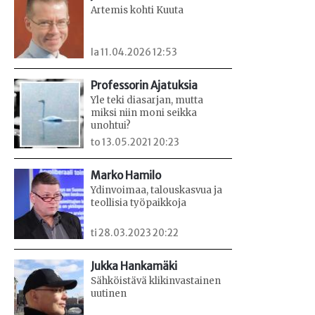
Artemis kohti Kuuta
la 11.04.2026 12:53
Professorin Ajatuksia
Yle teki diasarjan, mutta
miksi niin moni seikka
unohtui?
to 13.05.2021 20:23
Marko Hamilo
Ydinvoimaa, talouskasvua ja
teollisia työpaikkoja
ti 28.03.2023 20:22
Jukka Hankamäki
Sähköistävä klikinvastainen
uutinen