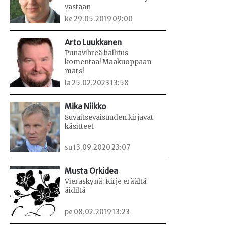
vastaan
ke 29.05.2019 09:00
Arto Luukkanen
Punavihreä hallitus
komentaa! Maakuoppaan
mars!
la 25.02.2023 13:58
Mika Niikko
Suvaitsevaisuuden kirjavat
käsitteet
su 13.09.2020 23:07
Musta Orkidea
Vieraskynä: Kirje eräältä
äidiltä
pe 08.02.2019 13:23