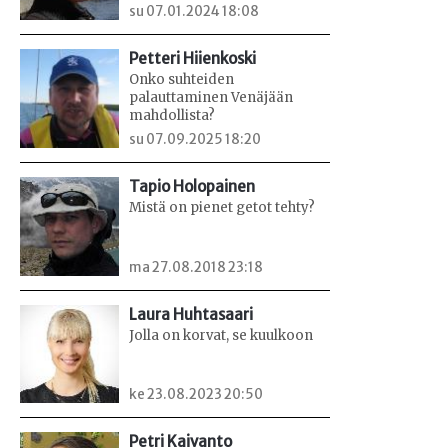
su 07.01.2024 18:08
Petteri Hiienkoski
Onko suhteiden
palauttaminen Venäjään
mahdollista?
su 07.09.2025 18:20
Tapio Holopainen
Mistä on pienet getot tehty?
ma 27.08.2018 23:18
Laura Huhtasaari
Jolla on korvat, se kuulkoon
ke 23.08.2023 20:50
Petri Kaivanto