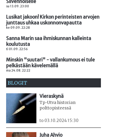
Silvennoiselle
su 13.09. 23:00
Lusikat jakoon! Kirkon perinteisten arvojen
junttaus uhkaa uskonnonvapautta
ke 09.09. 22:28
Sanna Marin saa ihmiskunnan kalleinta
koulutusta
ti 01.09. 22:56
Minskin "suutari" - vallankumous ei tule
pelkästään kävelemällä
ma 24.08. 22:22
BLOGIT
Vieraskynä
Tp-Utva historian
polttopisteessä
to 03.10.2024 15:30
Juha Ahvio