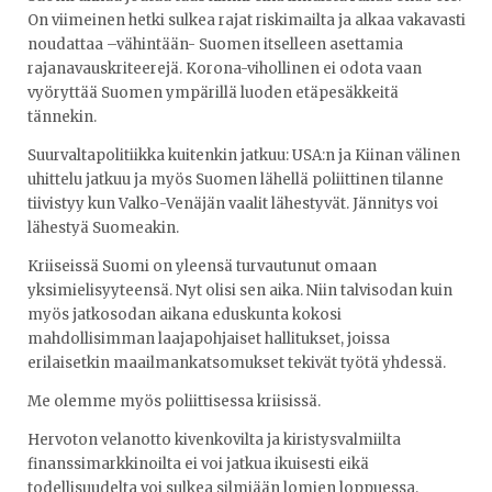
On viimeinen hetki sulkea rajat riskimailta ja alkaa vakavasti
noudattaa –vähintään- Suomen itselleen asettamia
rajanavauskriteerejä. Korona-vihollinen ei odota vaan
vyöryttää Suomen ympärillä luoden etäpesäkkeitä
tännekin.
Suurvaltapolitiikka kuitenkin jatkuu: USA:n ja Kiinan välinen
uhittelu jatkuu ja myös Suomen lähellä poliittinen tilanne
tiivistyy kun Valko-Venäjän vaalit lähestyvät. Jännitys voi
lähestyä Suomeakin.
Kriiseissä Suomi on yleensä turvautunut omaan
yksimielisyyteensä. Nyt olisi sen aika. Niin talvisodan kuin
myös jatkosodan aikana eduskunta kokosi
mahdollisimman laajapohjaiset hallitukset, joissa
erilaisetkin maailmankatsomukset tekivät työtä yhdessä.
Me olemme myös poliittisessa kriisissä.
Hervoton velanotto kivenkovilta ja kiristysvalmiilta
finanssimarkkinoilta ei voi jatkua ikuisesti eikä
todellisuudelta voi sulkea silmiään lomien loppuessa.