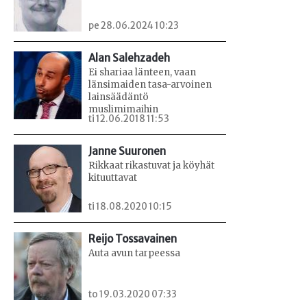
pe 28.06.2024 10:23
Alan Salehzadeh
Ei shariaa länteen, vaan
länsimaiden tasa-arvoinen
lainsäädäntö
muslimimaihin
ti 12.06.2018 11:53
Janne Suuronen
Rikkaat rikastuvat ja köyhät
kituuttavat
ti 18.08.2020 10:15
Reijo Tossavainen
Auta avun tarpeessa
to 19.03.2020 07:33