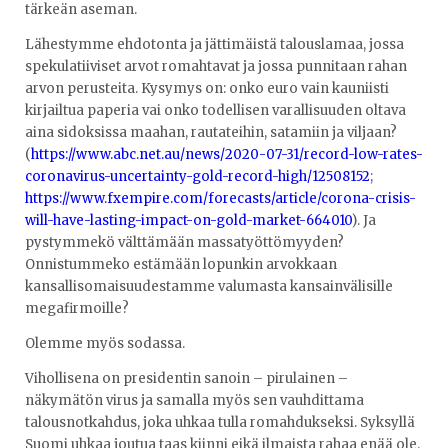
tärkeän aseman.
Lähestymme ehdotonta ja jättimäistä talouslamaa, jossa
spekulatiiviset arvot romahtavat ja jossa punnitaan rahan
arvon perusteita. Kysymys on: onko euro vain kauniisti
kirjailtua paperia vai onko todellisen varallisuuden oltava
aina sidoksissa maahan, rautateihin, satamiin ja viljaan?
(
https://www.abc.net.au/news/2020-07-31/record-low-rates-
coronavirus-uncertainty-gold-record-high/12508152
;
https://www.fxempire.com/forecasts/article/corona-crisis-
will-have-lasting-impact-on-gold-market-664010
). Ja
pystymmekö välttämään massatyöttömyyden?
Onnistummeko estämään lopunkin arvokkaan
kansallisomaisuudestamme valumasta kansainvälisille
megafirmoille?
Olemme myös sodassa.
Vihollisena on presidentin sanoin – pirulainen –
näkymätön virus ja samalla myös sen vauhdittama
talousnotkahdus, joka uhkaa tulla romahdukseksi. Syksyllä
Suomi uhkaa joutua taas kiinni eikä ilmaista rahaa enää ole.