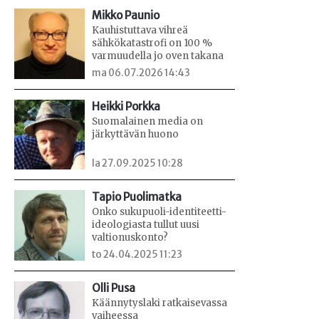
Mikko Paunio
Kauhistuttava vihreä
sähkökatastrofi on 100 %
varmuudella jo oven takana
ma 06.07.2026 14:43
Heikki Porkka
Suomalainen media on
järkyttävän huono
la 27.09.2025 10:28
Tapio Puolimatka
Onko sukupuoli-identiteetti-
ideologiasta tullut uusi
valtionuskonto?
to 24.04.2025 11:23
Olli Pusa
Käännytyslaki ratkaisevassa
vaiheessa