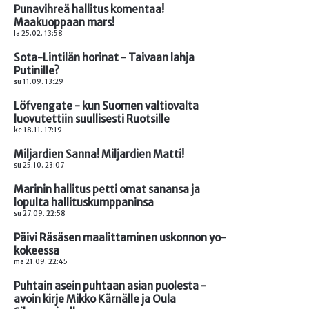
Punavihreä hallitus komentaa!
Maakuoppaan mars!
la 25.02. 13:58
Sota-Lintilän horinat - Taivaan lahja
Putinille?
su 11.09. 13:29
Löfvengate - kun Suomen valtiovalta
luovutettiin suullisesti Ruotsille
ke 18.11. 17:19
Miljardien Sanna! Miljardien Matti!
su 25.10. 23:07
Marinin hallitus petti omat sanansa ja
lopulta hallituskumppaninsa
su 27.09. 22:58
Päivi Räsäsen maalittaminen uskonnon yo-
kokeessa
ma 21.09. 22:45
Puhtain asein puhtaan asian puolesta -
avoin kirje Mikko Kärnälle ja Oula