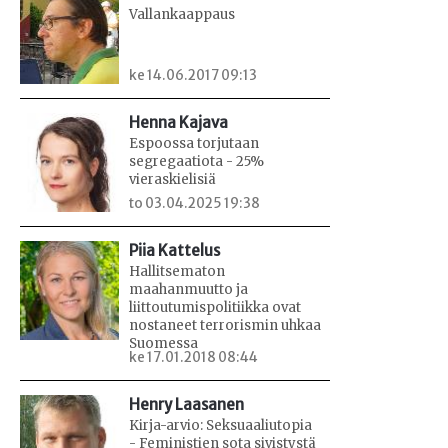
Vallankaappaus
ke 14.06.2017 09:13
Henna Kajava
Espoossa torjutaan
segregaatiota - 25%
vieraskielisiä
to 03.04.2025 19:38
Piia Kattelus
Hallitsematon
maahanmuutto ja
liittoutumispolitiikka ovat
nostaneet terrorismin uhkaa
Suomessa
ke 17.01.2018 08:44
Henry Laasanen
Kirja-arvio: Seksuaaliutopia
- Feministien sota sivistystä