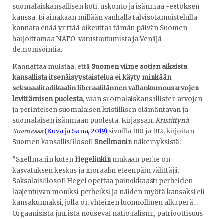
suomalaiskansallisen koti, uskonto ja isänmaa -eetoksen
kanssa. Ei ainakaan millään vanhalla talvisotamuistelulla
kannata enää yrittää oikeuttaa tämän päivän Suomen
harjoittamaa NATO-varustautumista ja Venäjä-
demonisointia.
Kannattaa muistaa, että
Suomen viime sotien aikaista
kansallista itsenäisyystaistelua ei käyty minkään
seksuaaliradikaalin liberaalilännen vallankumousarvojen
levittämisen puolesta
, vaan suomalaiskansallisten arvojen
ja perinteisen suomalaisen kristillisen elämäntavan ja
suomalaisen isänmaan puolesta. Kirjassani
Kristittynä
Suomessa
(Kuva ja Sana, 2019)
sivuilla 180 ja 182, kirjoitan
Suomen kansallisfilosofi
Snellmanin
näkemyksistä:
”Snellmanin kuten
Hegelinkin
mukaan perhe on
kasvatuksen keskus ja moraalin eteenpäin välittäjä.
Saksalaisfilosofi Hegel opettaa painokkaasti perheiden
laajentuvan moniksi perheiksi ja näiden myötä kansaksi eli
kansakunnaksi, jolla on yhteinen luonnollinen alkuperä…
Orgaanisista juurista nousevat nationalismi, patrioottisuus