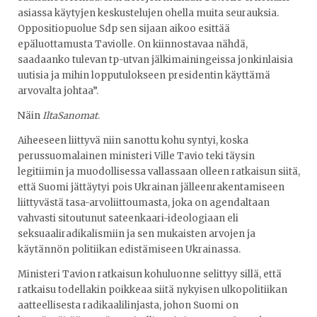
asiassa käytyjen keskustelujen ohella muita seurauksia.
Oppositiopuolue Sdp sen sijaan aikoo esittää
epäluottamusta Taviolle. On kiinnostavaa nähdä,
saadaanko tulevan tp-utvan jälkimainingeissa jonkinlaisia
uutisia ja mihin lopputulokseen presidentin käyttämä
arvovalta johtaa”.
Näin
IltaSanomat
.
Aiheeseen liittyvä niin sanottu kohu syntyi, koska
perussuomalainen ministeri Ville Tavio teki täysin
legitiimin ja muodollisessa vallassaan olleen ratkaisun siitä,
että Suomi jättäytyi pois Ukrainan jälleenrakentamiseen
liittyvästä tasa-arvoliittoumasta, joka on agendaltaan
vahvasti sitoutunut sateenkaari-ideologiaan eli
seksuaaliradikalismiin ja sen mukaisten arvojen ja
käytännön politiikan edistämiseen Ukrainassa.
Ministeri Tavion ratkaisun kohuluonne selittyy sillä, että
ratkaisu todellakin poikkeaa siitä nykyisen ulkopolitiikan
aatteellisesta radikaalilinjasta, johon Suomi on