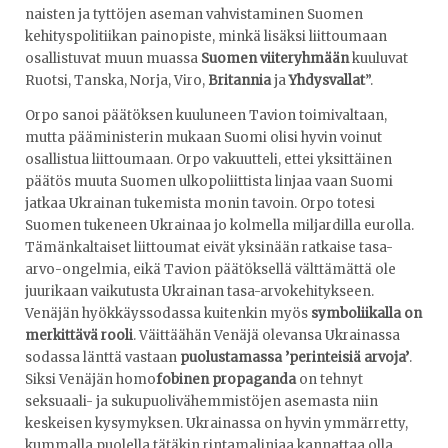
naisten ja tyttöjen aseman vahvistaminen Suomen
kehityspolitiikan painopiste, minkä lisäksi liittoumaan
osallistuvat muun muassa
Suomen viiteryhmään
kuuluvat
Ruotsi, Tanska, Norja, Viro,
Britannia
ja
Yhdysvallat
”.
Orpo sanoi päätöksen kuuluneen Tavion toimivaltaan,
mutta pääministerin mukaan Suomi olisi hyvin voinut
osallistua liittoumaan. Orpo vakuutteli, ettei yksittäinen
päätös muuta Suomen ulkopoliittista linjaa vaan Suomi
jatkaa Ukrainan tukemista monin tavoin. Orpo totesi
Suomen tukeneen Ukrainaa jo kolmella miljardilla eurolla.
Tämänkaltaiset liittoumat eivät yksinään ratkaise tasa-
arvo-ongelmia, eikä Tavion päätöksellä välttämättä ole
juurikaan vaikutusta Ukrainan tasa-arvokehitykseen.
Venäjän hyökkäyssodassa kuitenkin myös
symboliikalla on
merkittävä rooli
. Väittäähän Venäjä olevansa Ukrainassa
sodassa länttä vastaan
puolustamassa ’perinteisiä arvoja’
.
Siksi Venäjän homo
fobinen propaganda
on tehnyt
seksuaali- ja sukupuolivähemmistöjen asemasta niin
keskeisen kysymyksen. Ukrainassa on hyvin ymmärretty,
kummalla puolella tätäkin rintamalinjaa kannattaa olla.