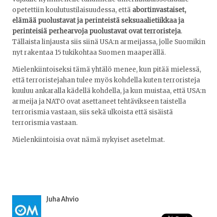
opetettiin koulutustilaisuudessa, että
abortinvastaiset,
elämää puolustavat ja perinteistä seksuaalietiikkaa ja
perinteisiä perhearvoja puolustavat ovat terroristeja
.
Tällaista linjausta siis siinä USA:n armeijassa, jolle Suomikin
nyt rakentaa 15 tukikohtaa Suomen maaperällä.
Mielenkiintoiseksi tämä yhtälö menee, kun pitää mielessä,
että terroristejahan tulee myös kohdella kuten terroristeja
kuuluu ankaralla kädellä kohdella, ja kun muistaa, että USA:n
armeija ja NATO ovat asettaneet tehtävikseen taistella
terrorismia vastaan, siis sekä ulkoista että sisäistä
terrorismia vastaan.
Mielenkiintoisia ovat nämä nykyiset asetelmat.
Juha Ahvio