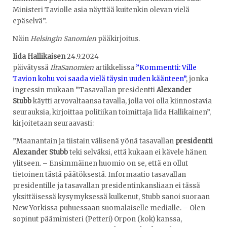
Ministeri Taviolle asia näyttää kuitenkin olevan vielä
epäselvä”.
Näin
Helsingin Sanomien
pääkirjoitus.
Iida Hallikaisen
24.9.2024
päivätyssä
IltaSanomien
artikkelissa
”Kommentti: Ville
Tavion kohu voi saada vielä täysin uuden käänteen”
, jonka
ingressin mukaan ”Tasavallan presidentti
Alexander
Stubb
käytti arvovaltaansa tavalla, jolla voi olla kiinnostavia
seurauksia, kirjoittaa politiikan toimittaja Iida Hallikainen”,
kirjoitetaan seuraavasti:
”Maanantain ja tiistain välisenä yönä tasavallan
presidentti
Alexander Stubb
teki selväksi, että kukaan ei kävele hänen
ylitseen. – Ensimmäinen huomio on se, että en ollut
tietoinen tästä päätöksestä. Informaatio tasavallan
presidentille ja tasavallan presidentinkansliaan ei tässä
yksittäisessä kysymyksessä kulkenut, Stubb sanoi suoraan
New Yorkissa puhuessaan suomalaiselle medialle. – Olen
sopinut pääministeri (Petteri) Orpon (kok) kanssa,