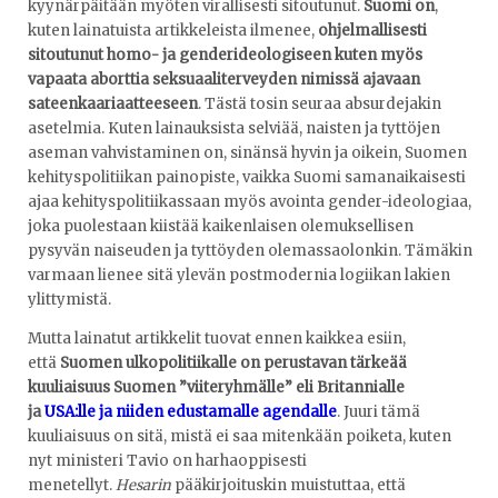
kyynärpäitään myöten virallisesti sitoutunut.
Suomi on
,
kuten lainatuista artikkeleista ilmenee,
ohjelmallisesti
sitoutunut homo- ja genderideologiseen kuten myös
vapaata aborttia seksuaaliterveyden nimissä ajavaan
sateenkaariaatteeseen
. Tästä tosin seuraa absurdejakin
asetelmia. Kuten lainauksista selviää, naisten ja tyttöjen
aseman vahvistaminen on, sinänsä hyvin ja oikein, Suomen
kehityspolitiikan painopiste, vaikka Suomi samanaikaisesti
ajaa kehityspolitiikassaan myös avointa gender-ideologiaa,
joka puolestaan kiistää kaikenlaisen olemuksellisen
pysyvän naiseuden ja tyttöyden olemassaolonkin. Tämäkin
varmaan lienee sitä ylevän postmodernia logiikan lakien
ylittymistä.
Mutta lainatut artikkelit tuovat ennen kaikkea esiin,
että
Suomen ulkopolitiikalle on perustavan tärkeää
kuuliaisuus Suomen ”viiteryhmälle” eli Britannialle
ja
USA:lle ja niiden edustamalle agendalle
. Juuri tämä
kuuliaisuus on sitä, mistä ei saa mitenkään poiketa, kuten
nyt ministeri Tavio on harhaoppisesti
menetellyt.
Hesarin
pääkirjoituskin muistuttaa, että