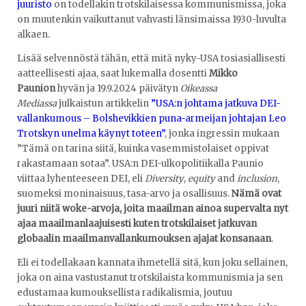
juuristo
on todellakin trotskilaisessa kommunismissa, joka
on muutenkin vaikuttanut vahvasti länsimaissa 1930-luvulta
alkaen.
Lisää selvennöstä tähän, että mitä nyky-USA tosiasiallisesti
aatteellisesti ajaa, saat lukemalla dosentti
Mikko
Paunion
hyvän ja 19.9.2024 päivätyn
Oikeassa
Mediassa
julkaistun artikkelin
”USA:n johtama jatkuva DEI-
vallankumous – Bolshevikkien puna-armeijan johtajan Leo
Trotskyn unelma käynyt toteen”
, jonka ingressin mukaan
”Tämä on tarina siitä, kuinka vasemmistolaiset oppivat
rakastamaan sotaa”. USA:n DEI-ulkopolitiikalla Paunio
viittaa lyhenteeseen DEI, eli
Diversity
,
equity
and
inclusion
,
suomeksi moninaisuus, tasa-arvo ja osallisuus.
Nämä ovat
juuri niitä woke-arvoja, joita maailman ainoa supervalta nyt
ajaa maailmanlaajuisesti kuten trotskilaiset jatkuvan
globaalin maailmanvallankumouksen ajajat konsanaan
.
Eli ei todellakaan kannata ihmetellä sitä, kun joku sellainen,
joka on aina vastustanut trotskilaista kommunismia ja sen
edustamaa kumouksellista radikalismia, joutuu