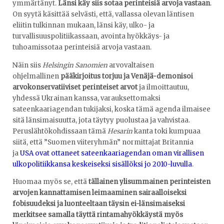
ymmärtänyt.
Länsi käy siis sotaa perinteisiä arvoja vastaan
.
On syytä käsittää selvästi, että, vallassa olevan läntisen
eliitin tulkinnan mukaan, länsi käy, ulko- ja
turvallisuuspolitiikassaan, avointa hyökkäys- ja
tuhoamissotaa perinteisiä arvoja vastaan.
Näin siis
Helsingin Sanomien
arvovaltaisen
ohjelmallinen
pääkirjoitus torjuu ja Venäjä-demonisoi
arvokonservatiiviset perinteiset arvot
ja ilmoittautuu,
yhdessä Ukrainan kanssa, varauksettomaksi
sateenkaariagendan tukijaksi, koska tämä agenda ilmaisee
sitä länsimaisuutta, jota täytyy puolustaa ja vahvistaa.
Peruslähtökohdissaan tämä
Hesarin
kanta toki kumpuaa
siitä, että ”Suomen viiteryhmän” normittajat Britannia
ja
USA ovat ottaneet sateenkaariagendan oman virallisen
ulkopolitiikkansa keskeiseksi sisällöksi jo 2010-luvulla
.
Huomaa myös se, että
tällainen ylisummainen perinteisten
arvojen kannattamisen leimaaminen sairaalloiseksi
fobisuudeksi ja luonteeltaan täysin ei-länsimaiseksi
merkitsee samalla täyttä rintamahyökkäystä myös