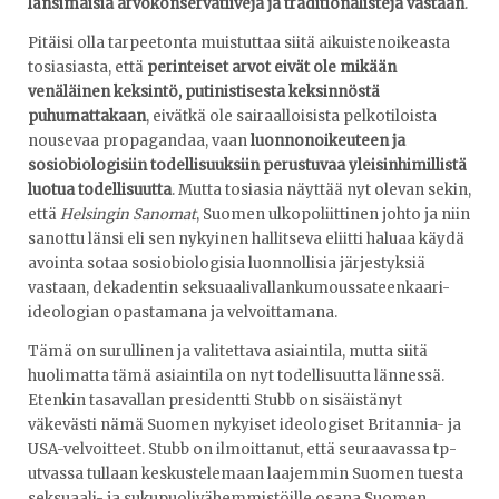
länsimaisia arvokonservatiiveja ja traditionalisteja vastaan
.
Pitäisi olla tarpeetonta muistuttaa siitä aikuistenoikeasta
tosiasiasta, että
perinteiset arvot eivät ole mikään
venäläinen keksintö, putinistisesta keksinnöstä
puhumattakaan
, eivätkä ole sairaalloisista pelkotiloista
nousevaa propagandaa, vaan
luonnonoikeuteen ja
sosiobiologisiin todellisuuksiin perustuvaa yleisinhimillistä
luotua todellisuutta
. Mutta tosiasia näyttää nyt olevan sekin,
että
Helsingin Sanomat
, Suomen ulkopoliittinen johto ja niin
sanottu länsi eli sen nykyinen hallitseva eliitti haluaa käydä
avointa sotaa sosiobiologisia luonnollisia järjestyksiä
vastaan, dekadentin seksuaalivallankumoussateenkaari-
ideologian opastamana ja velvoittamana.
Tämä on surullinen ja valitettava asiaintila, mutta siitä
huolimatta tämä asiaintila on nyt todellisuutta lännessä.
Etenkin tasavallan presidentti Stubb on sisäistänyt
väkevästi nämä Suomen nykyiset ideologiset Britannia- ja
USA-velvoitteet. Stubb on ilmoittanut, että seuraavassa tp-
utvassa tullaan keskustelemaan laajemmin Suomen tuesta
seksuaali- ja sukupuolivähemmistöille osana Suomen