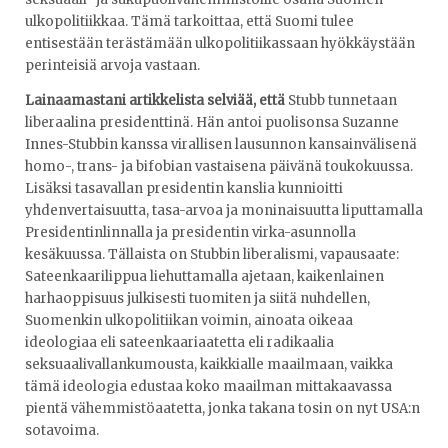
ulkopolitiikkaa. Tämä tarkoittaa, että Suomi tulee
entisestään terästämään ulkopolitiikassaan hyökkäystään
perinteisiä arvoja vastaan.
Lainaamastani artikkelista selviää, että
Stubb tunnetaan
liberaalina presidenttinä. Hän antoi puolisonsa Suzanne
Innes-Stubbin kanssa virallisen lausunnon kansainvälisenä
homo-, trans- ja bifobian vastaisena päivänä toukokuussa.
Lisäksi tasavallan presidentin kanslia kunnioitti
yhdenvertaisuutta, tasa-arvoa ja moninaisuutta liputtamalla
Presidentinlinnalla ja presidentin virka-asunnolla
kesäkuussa. Tällaista on Stubbin liberalismi, vapausaate:
Sateenkaarilippua liehuttamalla ajetaan, kaikenlainen
harhaoppisuus julkisesti tuomiten ja siitä nuhdellen,
Suomenkin ulkopolitiikan voimin, ainoata oikeaa
ideologiaa eli sateenkaariaatetta eli radikaalia
seksuaalivallankumousta, kaikkialle maailmaan, vaikka
tämä ideologia edustaa koko maailman mittakaavassa
pientä vähemmistöaatetta, jonka takana tosin on nyt USA:n
sotavoima.