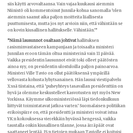
siis käytti arvovaltaansa. Vain vajaa kuukausi aiemmin
Niinistö oli kommentoinut Junnila-kohua sanomalla ’olen
aiemmin saanut aika paljon moitteita liiallisesta
puuttumisesta, mutta jos nyt arvioin niin, että vähintään se
on kovin kiusallinen hallitukselle. Vähintään.’”
”Nämä lausunnot osaltaan johtivat
hallituksen
rasisminvastaiseen kampanjaan ja toisaalta ministeri
Junnilan eroon tämän oltua ministerinä vain 11 päivää.
Vaikka presidentin lausunnot eivät toki olleet päätösten
ainoa syy, on presidentin ulostuloilla paljon painoarvoa.
Ministeri Ville Tavio on ollut päätöksensä ympärillä
vellovasta kohusta lyhytsanainen. Hän lausui viestipalvelu
X:ssä tiistaina, että ’puheyhteys tasavallan presidenttiin on
hyvä ja olemme keskustelleet kasvotusten nyt myös New
Yorkissa. Käymme ulkoministeriössä läpi tiedonkulkuun
liittyvät toimintatavat jatkoa varten.’ Suomalaisen politiikan
erikoispiirre on, että presidentti ja ministeri voivat istua
YK:n kokouksessa vierekkäin hyvässä hengessä, vaikka
taustalla onkin kiusallinen tilanne, jossa ärräpäät ovat
saattaneet lentää. IS:n tietojen mukaan Taviolle ei koituisi