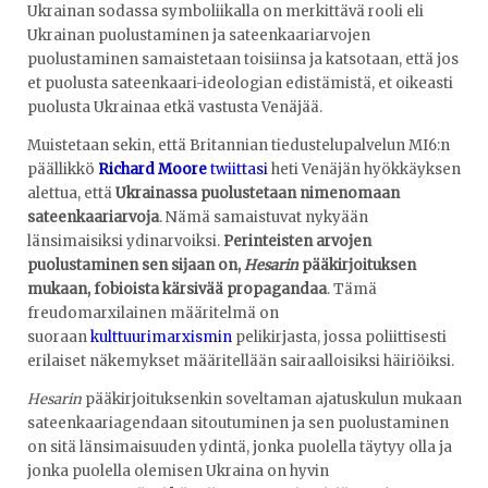
Ukrainan sodassa symboliikalla on merkittävä rooli eli
Ukrainan puolustaminen ja sateenkaariarvojen
puolustaminen samaistetaan toisiinsa ja katsotaan, että jos
et puolusta sateenkaari-ideologian edistämistä, et oikeasti
puolusta Ukrainaa etkä vastusta Venäjää.
Muistetaan sekin, että Britannian tiedustelupalvelun MI6:n
päällikkö
Richard Moore
twiittasi
heti Venäjän hyökkäyksen
alettua, että
Ukrainassa puolustetaan nimenomaan
sateenkaariarvoja
. Nämä samaistuvat nykyään
länsimaisiksi ydinarvoiksi.
Perinteisten arvojen
puolustaminen sen sijaan on,
Hesarin
pääkirjoituksen
mukaan, fobioista kärsivää propagandaa
. Tämä
freudomarxilainen määritelmä on
suoraan
kulttuurimarxismin
pelikirjasta, jossa poliittisesti
erilaiset näkemykset määritellään sairaalloisiksi häiriöiksi.
Hesarin
pääkirjoituksenkin soveltaman ajatuskulun mukaan
sateenkaariagendaan sitoutuminen ja sen puolustaminen
on sitä länsimaisuuden ydintä, jonka puolella täytyy olla ja
jonka puolella olemisen Ukraina on hyvin