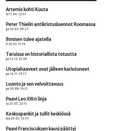
Artemis kohti Kuuta
la 11.04. 12:53
Peter Thielin antikristusluennot Roomassa
pe 20.03. 09:27
Ihmisen tulee ajatella
ti 20.01. 11:14
Taruissa on historiallista totuutta
pe 12.12. 23:28
Utopiahaaveet ovat jälleen kariutuneet
pe 14.11. 19:17
Luonto ja sen velvoittavuus
pe 29.08. 10:51
Paavi Leo XIII:n linja
su 25.05. 22:15
Keskuspankit ja tullit keskiössä
ma 05.05. 10:37
Paavi Franciscuksen kausi päättyi