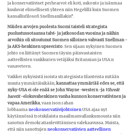
ja konservatiiviset perhearvot eli koti, uskonto ja isänmaa
kuuluvat elimellisesti yhteen niin Hegelillä kuin Suomen
kansallisfilosofi Snellmanillakin”.
Näiden arvojen puolesta Suomi taisteli strategista
puolustussotaansa talvi- ja jatkosodan vuosina ja näihin
arvoihin oli sitoutunut Suomen silloinen vahvasti Snellman -
ja AKS-henkinen upseeristo
. Sen sijaan nykyinen Suomen
johto on liittänyt Suomen täysin päinvastaisten
aatteellisten vankkurien vetäjäksi Britannian ja USA:n
vanaveteen.
Vaikkei nykyisistä isoista strategisista tilanteista mitään
muuta ymmärtäisikään,
kannattaa ymmärtää edes se, että
nyky-USA ei ole enää se John Wayne -western -ja
Vihreät
baretit
-elokuvahenkinen vanha kunnon konservatiivinen ja
vapaa Amerikka
, vaan ison rahan
lobbaama
neokonservatiivijohtoinen
USA ajaa nyt
käytännössä trotskilaista maailmanvallankumousta niin
sanotun demokratianlevittämisen valekaavussa. Muista,
että niin sanottujen
neokonservatiivien aatteellinen