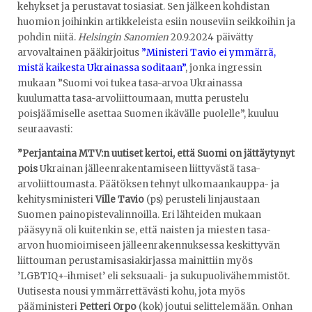
kehykset ja perustavat tosiasiat. Sen jälkeen kohdistan
huomion joihinkin artikkeleista esiin nouseviin seikkoihin ja
pohdin niitä.
Helsingin Sanomien
20.9.2024 päivätty
arvovaltainen pääkirjoitus
”Ministeri Tavio ei ymmärrä,
mistä kaikesta Ukrainassa soditaan”
, jonka ingressin
mukaan ”Suomi voi tukea tasa-arvoa Ukrainassa
kuulumatta tasa-arvoliittoumaan, mutta perustelu
poisjäämiselle asettaa Suomen ikävälle puolelle”, kuuluu
seuraavasti:
”Perjantaina MTV:n uutiset kertoi, että Suomi on jättäytynyt
pois
Ukrainan jälleenrakentamiseen liittyvästä tasa-
arvoliittoumasta. Päätöksen tehnyt ulkomaankauppa- ja
kehitysministeri
Ville Tavio
(ps) perusteli linjaustaan
Suomen painopistevalinnoilla. Eri lähteiden mukaan
pääsyynä oli kuitenkin se, että naisten ja miesten tasa-
arvon huomioimiseen jälleenrakennuksessa keskittyvän
liittouman perustamisasiakirjassa mainittiin myös
’LGBTIQ+-ihmiset’ eli seksuaali- ja sukupuolivähemmistöt.
Uutisesta nousi ymmärrettävästi kohu, jota myös
pääministeri
Petteri Orpo
(kok) joutui selittelemään. Onhan