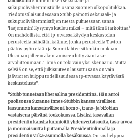
lähiaikoina
Suomen tukea seksuaali- ja
sukupuolivähemmistöille osana Suomen ulkopolitiikkaa.
Tiedotustilaisuudessaan Stubb painotti seksuaali- ja
sukupuolivähemmistöjen tuesta puhuessaan sanaa
’laajemmin’. Kysymys kuuluu miksi – mitä tämä tarkoittaa?
On mahdollista, että tp-utvassa käydyn keskustelun
perusteella nähdään käänne, jonka perusteella Tavion
päätös pyörretään ja Suomi lähtee sittenkin mukaan
Ukrainan jälleenrakentamiseen liittyvään tasa-
arvoliittoumaan. Tämä on toki vain yksi skenaario. Mutta
selvää on se, että julkisuuteen lausuttu sana on vain
jäävuoren huippu todellisuudessa tp-utvassa käytävästä
keskustelusta”.
”Stubb tunnetaan liberaalina presidenttinä. Hän antoi
puolisonsa Suzanne Innes-Stubbin kanssa virallisen
lausunnon kansainvälisenä homo-, trans- ja bifobian
vastaisena päivänä toukokuussa. Lisäksi tasavallan
presidentin kanslia kunnioitti yhdenvertaisuutta, tasa-arvoa
ja moninaisuutta liputtamalla Presidentinlinnalla ja
presidentin virka-asunnolla kesäkuussa
. On siis helppoa