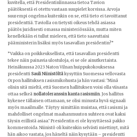
kuvitella, että Presidentinlinnassa tietoa Tavion
päätöksestä ei otettu vastaan suupielet korvissa. Arvoja
suurempi ongelma kuitenkin on se, että tieto ei tavoittanut
presidenttiä. Taviolla on tietysti oikeus tehdä asiassa
päätös juridisesti omassa ministeriössään, mutta miten
kenellekään ei tullut mieleen, että tieto saavuttaisi
pääministerin lisäksi myös tasavallan presidentin?”
”Vaikka on poikkeuksellista, että tasavallan presidentti
tekee näin painavia ulostuloja, ei se ole ainutkertaista.
Heinäkuussa 2023 Naton Vilnan huippukokouksessa
presidentti
Sauli Niinistöltä
kysyttiin Suomessa vellovasta
Orpon hallituksen rasismikohusta ja hän vastasi: ’Minä
olisin sitä mieltä, että Suomen hallituksen voisi olla viisasta
ottaa selkeä
nollatoleranssin kanta rasismiin
. Jos hallitus
kykenee tällaisen ottamaan, se olisi minusta hyvä signaali
myös maailmalle. Täytyy nimittäin muistaa, että rasismi ja
mahdolliset ongelmat maahanmuuton suhteen ovat kaksi
täysin erillistä asiaa.’ Presidentin ei ole kysyttäessä pakko
kommentoida. Niinistö oli kuitenkin selvästi miettinyt, mitä
hän aikoo vastata, jos häneltä näin kysytään – presidentti