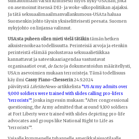
suhtautumaan varsin kriittisesti myös nyky-USA:han, joka
on asemoinut itsensä DEI- ja woke-ulkopolitiikan ajajaksi.
Ja tätä seksuaalimaailmanvallankumous-USA:ta haluaa
Suomenkin johto täysin yksiselitteisesti peesata. Suomen
nykyjohto on linjansa valinnut.
USA:sta puheen ollen mieti vielä tätäkin
tämän hetken
aikuistenoikeaa todellisuutta. Perinteisiä arvoja ja etenkin
perinteistä elämää puolustavaa seksuaalietiikkaa
kannattavat ja sateenkaariagendaa vastustavat
organisaatiot ovat,
de facto
ja dokumentoidun määritellysti,
USA:n asevoimien mukaan terroristeja. Tämä todellisuus
käy ilmi
Cassy Fiano-Chesserin
24.9.2024
päivätystä
LifeSiteNews
-artikkelista
”US Army admits over
9,000 soldiers were trained with slides calling pro-lifers
‘terrorists’”
, jonka ingressin mukaan: “After congressional
questioning, the Army admitted that around 9,100 soldiers
at Fort Liberty were trained with slides depicting pro-life
advocates and groups like National Right to Life as
‘terrorists’”.
Vajaalle kymmenelle tuhannelle amerikkalaissotilaalle