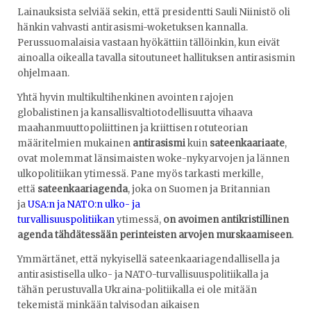
Lainauksista selviää sekin, että presidentti Sauli Niinistö oli
hänkin vahvasti antirasismi-woketuksen kannalla.
Perussuomalaisia vastaan hyökättiin tällöinkin, kun eivät
ainoalla oikealla tavalla sitoutuneet hallituksen antirasismin
ohjelmaan.
Yhtä hyvin multikultihenkinen avointen rajojen
globalistinen ja kansallisvaltiotodellisuutta vihaava
maahanmuuttopoliittinen ja kriittisen rotuteorian
määritelmien mukainen
antirasismi
kuin
sateenkaariaate
,
ovat molemmat länsimaisten woke-nykyarvojen ja lännen
ulkopolitiikan ytimessä. Pane myös tarkasti merkille,
että
sateenkaariagenda
, joka on Suomen ja Britannian
ja
USA:n ja NATO:n ulko- ja
turvallisuuspolitiikan
ytimessä,
on avoimen antikristillinen
agenda tähdätessään perinteisten arvojen murskaamiseen
.
Ymmärtänet, että nykyisellä sateenkaariagendallisella ja
antirasistisella ulko- ja NATO-turvallisuuspolitiikalla ja
tähän perustuvalla Ukraina-politiikalla ei ole mitään
tekemistä minkään talvisodan aikaisen