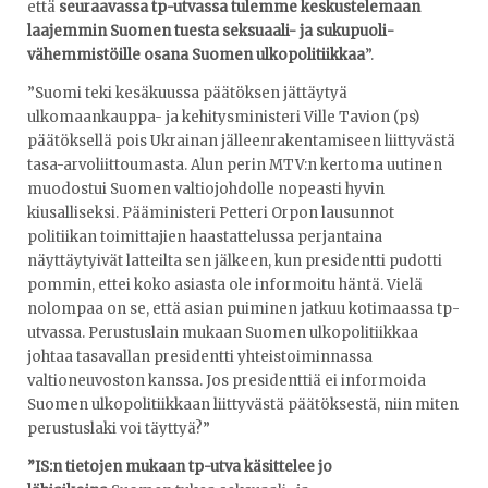
että
seuraavassa tp-utvassa tulemme keskustelemaan
laajemmin Suomen tuesta seksuaali- ja sukupuoli­
vähemmistöille osana Suomen ulkopolitiikkaa
”.
”Suomi teki kesäkuussa päätöksen jättäytyä
ulkomaankauppa- ja kehitysministeri Ville Tavion (ps)
päätöksellä pois Ukrainan jälleenrakentamiseen liittyvästä
tasa-arvoliittoumasta. Alun perin MTV:n kertoma uutinen
muodostui Suomen valtiojohdolle nopeasti hyvin
kiusalliseksi. Pääministeri Petteri Orpon lausunnot
politiikan toimittajien haastattelussa perjantaina
näyttäytyivät latteilta sen jälkeen, kun presidentti pudotti
pommin, ettei koko asiasta ole informoitu häntä. Vielä
nolompaa on se, että asian puiminen jatkuu kotimaassa tp-
utvassa. Perustuslain mukaan Suomen ulkopolitiikkaa
johtaa tasavallan presidentti yhteistoiminnassa
valtioneuvoston kanssa. Jos presidenttiä ei informoida
Suomen ulkopolitiikkaan liittyvästä päätöksestä, niin miten
perustuslaki voi täyttyä?”
”IS:n tietojen mukaan tp-utva käsittelee jo