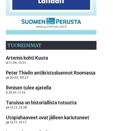
TUOREIMMAT
Artemis kohti Kuuta
la 11.04. 12:53
Peter Thielin antikristusluennot Roomassa
pe 20.03. 09:27
Ihmisen tulee ajatella
ti 20.01. 11:14
Taruissa on historiallista totuutta
pe 12.12. 23:28
Utopiahaaveet ovat jälleen kariutuneet
pe 14.11. 19:17