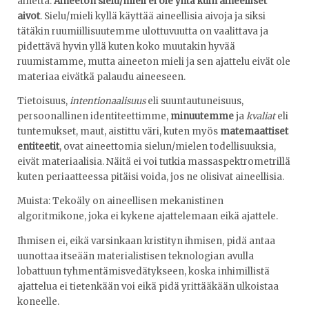
ainetta.
Aineeton sielu/mieli ei ole yhtä kuin aineelliset
aivot
. Sielu/mieli kyllä käyttää aineellisia aivoja ja siksi
tätäkin ruumiillisuutemme ulottuvuutta on vaalittava ja
pidettävä hyvin yllä kuten koko muutakin hyvää
ruumistamme, mutta aineeton mieli ja sen ajattelu eivät ole
materiaa eivätkä palaudu aineeseen.
Tietoisuus,
intentionaalisuus
eli suuntautuneisuus,
persoonallinen identiteettimme,
minuutemme
ja
kvaliat
eli
tuntemukset, maut, aistittu väri, kuten myös
matemaattiset
entiteetit
, ovat aineettomia sielun/mielen todellisuuksia,
eivät materiaalisia. Näitä ei voi tutkia massaspektrometrillä
kuten periaatteessa pitäisi voida, jos ne olisivat aineellisia.
Muista: Tekoäly on aineellisen mekanistinen
algoritmikone, joka ei kykene ajattelemaan eikä ajattele.
Ihmisen ei, eikä varsinkaan kristityn ihmisen, pidä antaa
uunottaa itseään materialistisen teknologian avulla
lobattuun tyhmentämisvedätykseen, koska inhimillistä
ajattelua ei tietenkään voi eikä pidä yrittääkään ulkoistaa
koneelle.