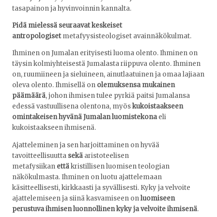
tasapainon ja hyvinvoinnin kannalta.
Pidä mielessä seuraavat keskeiset
antropologiset
metafyysisteologiset avainnäkökulmat.
Ihminen on Jumalan erityisesti luoma olento. Ihminen on
täysin kolmiyhteisestä Jumalasta riippuva olento. Ihminen
on, ruumiineen ja sieluineen, ainutlaatuinen ja omaa lajiaan
oleva olento. Ihmisellä on
olemuksensa mukainen
päämäärä
, johon ihmisen tulee pyrkiä paitsi Jumalansa
edessä vastuullisena olentona, myös
kukoistaakseen
omintakeisen hyvänä Jumalan luomistekona
eli
kukoistaakseen ihmisenä.
Ajatteleminen ja sen harjoittaminen on hyvää
tavoitteellisuutta
sekä
aristoteelisen
metafysiikan
että
kristillisen luomisen teologian
näkökulmasta. Ihminen on luotu ajattelemaan
käsitteellisesti, kirkkaasti ja syvällisesti. Kyky ja velvoite
ajattelemiseen ja siinä kasvamiseen on
luomiseen
perustuva ihmisen luonnollinen kyky ja velvoite ihmisenä
.