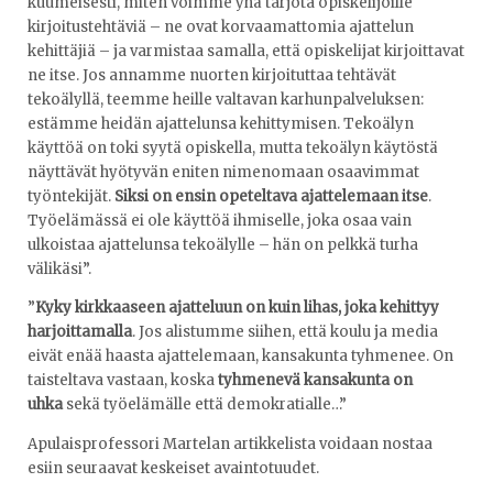
kuumeisesti, miten voimme yhä tarjota opiskelijoille
kirjoitustehtäviä – ne ovat korvaamattomia ajattelun
kehittäjiä – ja varmistaa samalla, että opiskelijat kirjoittavat
ne itse. Jos annamme nuorten kirjoituttaa tehtävät
tekoälyllä, teemme heille valtavan karhunpalveluksen:
estämme heidän ajattelunsa kehittymisen. Tekoälyn
käyttöä on toki syytä opiskella, mutta tekoälyn käytöstä
näyttävät hyötyvän eniten nimenomaan osaavimmat
työntekijät.
Siksi on ensin opeteltava ajattelemaan itse
.
Työelämässä ei ole käyttöä ihmiselle, joka osaa vain
ulkoistaa ajattelunsa tekoälylle – hän on pelkkä turha
välikäsi”.
”
Kyky kirkkaaseen ajatteluun on kuin lihas, joka kehittyy
harjoittamalla
. Jos alistumme siihen, että koulu ja media
eivät enää haasta ajattelemaan, kansakunta tyhmenee. On
taisteltava vastaan, koska
tyhmenevä kansakunta on
uhka
sekä työelämälle että demokratialle…”
Apulaisprofessori Martelan artikkelista voidaan nostaa
esiin seuraavat keskeiset avaintotuudet.