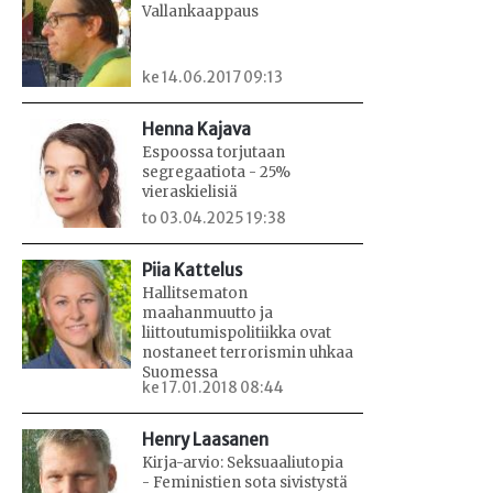
Vallankaappaus
ke 14.06.2017 09:13
Henna Kajava
Espoossa torjutaan
segregaatiota - 25%
vieraskielisiä
to 03.04.2025 19:38
Piia Kattelus
Hallitsematon
maahanmuutto ja
liittoutumispolitiikka ovat
nostaneet terrorismin uhkaa
Suomessa
ke 17.01.2018 08:44
Henry Laasanen
Kirja-arvio: Seksuaaliutopia
- Feministien sota sivistystä