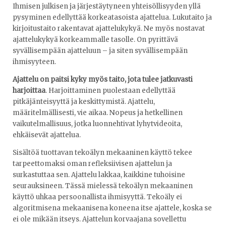
Ihmisen julkisen ja järjestäytyneen yhteisöllisyyden yllä
pysyminen edellyttää korkeatasoista ajattelua. Lukutaito ja
kirjoitustaito rakentavat ajattelukykyä. Ne myös nostavat
ajattelukykyä korkeammalle tasolle. On pyrittävä
syvällisempään ajatteluun – ja siten syvällisempään
ihmisyyteen.
Ajattelu on paitsi kyky myös taito, jota tulee jatkuvasti
harjoittaa
. Harjoittaminen puolestaan edellyttää
pitkäjänteisyyttä ja keskittymistä. Ajattelu,
määritelmällisesti, vie aikaa. Nopeus ja hetkellinen
vaikutelmallisuus, jotka luonnehtivat lyhytvideoita,
ehkäisevät ajattelua.
Sisältöä tuottavan tekoälyn mekaaninen käyttö tekee
tarpeettomaksi oman refleksiivisen ajattelun ja
surkastuttaa sen. Ajattelu lakkaa, kaikkine tuhoisine
seurauksineen. Tässä mielessä tekoälyn mekaaninen
käyttö uhkaa persoonallista ihmisyyttä. Tekoäly ei
algoritmisena mekaanisena koneena itse ajattele, koska se
ei ole mikään itseys. Ajattelun korvaajana sovellettu