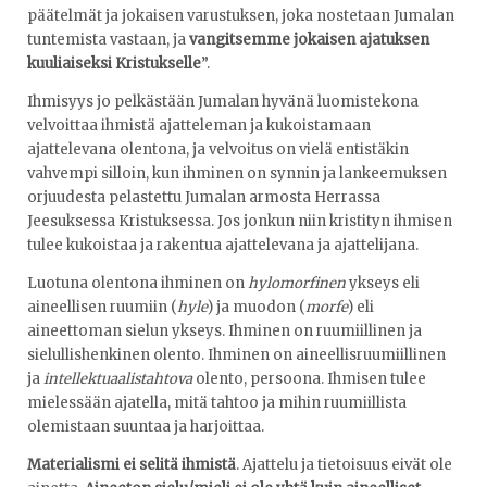
päätelmät ja jokaisen varustuksen, joka nostetaan Jumalan
tuntemista vastaan, ja
vangitsemme jokaisen ajatuksen
kuuliaiseksi Kristukselle
”.
Ihmisyys jo pelkästään Jumalan hyvänä luomistekona
velvoittaa ihmistä ajatteleman ja kukoistamaan
ajattelevana olentona, ja velvoitus on vielä entistäkin
vahvempi silloin, kun ihminen on synnin ja lankeemuksen
orjuudesta pelastettu Jumalan armosta Herrassa
Jeesuksessa Kristuksessa. Jos jonkun niin kristityn ihmisen
tulee kukoistaa ja rakentua ajattelevana ja ajattelijana.
Luotuna olentona ihminen on
hylomorfinen
ykseys eli
aineellisen ruumiin (
hyle
) ja muodon (
morfe
) eli
aineettoman sielun ykseys. Ihminen on ruumiillinen ja
sielullishenkinen olento. Ihminen on aineellisruumiillinen
ja
intellektuaalistahtova
olento, persoona. Ihmisen tulee
mielessään ajatella, mitä tahtoo ja mihin ruumiillista
olemistaan suuntaa ja harjoittaa.
Materialismi ei selitä ihmistä
. Ajattelu ja tietoisuus eivät ole