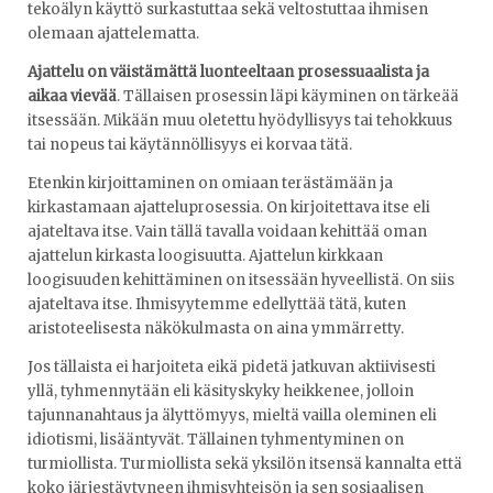
tekoälyn käyttö surkastuttaa sekä veltostuttaa ihmisen
olemaan ajattelematta.
Ajattelu on väistämättä luonteeltaan prosessuaalista ja
aikaa vievää
. Tällaisen prosessin läpi käyminen on tärkeää
itsessään. Mikään muu oletettu hyödyllisyys tai tehokkuus
tai nopeus tai käytännöllisyys ei korvaa tätä.
Etenkin kirjoittaminen on omiaan terästämään ja
kirkastamaan ajatteluprosessia. On kirjoitettava itse eli
ajateltava itse. Vain tällä tavalla voidaan kehittää oman
ajattelun kirkasta loogisuutta. Ajattelun kirkkaan
loogisuuden kehittäminen on itsessään hyveellistä. On siis
ajateltava itse. Ihmisyytemme edellyttää tätä, kuten
aristoteelisesta näkökulmasta on aina ymmärretty.
Jos tällaista ei harjoiteta eikä pidetä jatkuvan aktiivisesti
yllä, tyhmennytään eli käsityskyky heikkenee, jolloin
tajunnanahtaus ja älyttömyys, mieltä vailla oleminen eli
idiotismi, lisääntyvät. Tällainen tyhmentyminen on
turmiollista. Turmiollista sekä yksilön itsensä kannalta että
koko järjestäytyneen ihmisyhteisön ja sen sosiaalisen