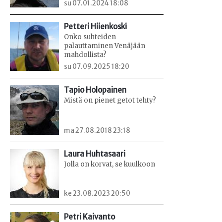
su 07.01.2024 18:08
Petteri Hiienkoski
Onko suhteiden
palauttaminen Venäjään
mahdollista?
su 07.09.2025 18:20
Tapio Holopainen
Mistä on pienet getot tehty?
ma 27.08.2018 23:18
Laura Huhtasaari
Jolla on korvat, se kuulkoon
ke 23.08.2023 20:50
Petri Kaivanto