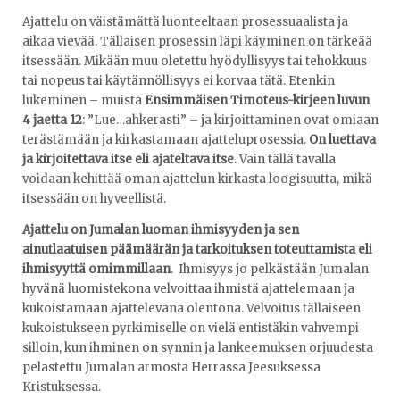
Ajattelu on väistämättä luonteeltaan prosessuaalista ja
aikaa vievää. Tällaisen prosessin läpi käyminen on tärkeää
itsessään. Mikään muu oletettu hyödyllisyys tai tehokkuus
tai nopeus tai käytännöllisyys ei korvaa tätä. Etenkin
lukeminen – muista
Ensimmäisen Timoteus-kirjeen luvun
4 jaetta 12
: ”Lue…ahkerasti” – ja kirjoittaminen ovat omiaan
terästämään ja kirkastamaan ajatteluprosessia.
On luettava
ja kirjoitettava itse eli ajateltava itse
. Vain tällä tavalla
voidaan kehittää oman ajattelun kirkasta loogisuutta, mikä
itsessään on hyveellistä.
Ajattelu on Jumalan luoman ihmisyyden ja sen
ainutlaatuisen päämäärän ja tarkoituksen toteuttamista eli
ihmisyyttä omimmillaan
. Ihmisyys jo pelkästään Jumalan
hyvänä luomistekona velvoittaa ihmistä ajattelemaan ja
kukoistamaan ajattelevana olentona. Velvoitus tällaiseen
kukoistukseen pyrkimiselle on vielä entistäkin vahvempi
silloin, kun ihminen on synnin ja lankeemuksen orjuudesta
pelastettu Jumalan armosta Herrassa Jeesuksessa
Kristuksessa.