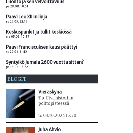
Luonto ja sen velvoittavuus
pe 29.08. 10:51
Paavi Leo XIII:n linja
su 25.05. 22:15
Keskuspankit ja tullit keskiössä
ma 05.05. 10:37
Paavi Franciscuksen kausi päättyi
su 27.04. 11:12
Syntyikö Jumala 2600 vuotta sitten?
pe 18.04. 13:22
BLOGIT
Vieraskynä
Tp-Utva historian
polttopisteessä
to 03.10.2024 15:30
Juha Ahvio