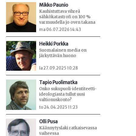
Mikko Paunio
Kauhistuttava vihreä
sähkökatastrofi on 100 %
varmuudella jo oven takana
ma 06.07.2026 14:43
Heikki Porkka
Suomalainen media on
järkyttävän huono
la 27.09.2025 10:28
Tapio Puolimatka
Onko sukupuoli-identiteetti-
ideologiasta tullut uusi
valtionuskonto?
to 24.04.2025 11:23
Olli Pusa
Käännytyslaki ratkaisevassa
vaiheessa