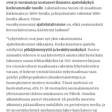
ovat jo vuosisatoja nostaneet ihmisten ajattelukykyä
korkeammalle tasolle
. Lukutaidossa Suomi oli maailman
kärkimaita jo 1800-luvulla, ja kirjoitustaito vahvistui 1880-
luvulta alkaen. Viime
vuosikymmeninä
ajattelutaitomme
on, ehkä ensimmäistä
kertaa historiassa, kääntynyt laskuun”.
”Lyhytvideot ovat juuri nyt yksi vakavimmista
ajattelutaitomme uhkaajista. Korkeatasoinen ajattelu
edellyttää
pitkäjänteisyyttä ja keskittymiskykyä
. Puolen
minuutin videoon ei saa kiteytettyä asioita yhtä hyvin kuin
tuhannen sanan lehtiartikkeliin tai 300-sivuiseen kirjaan.
Jos ymmärryksesi maailmasta rakentuu lyhytvideoiden
varaan, et kykene ymmärtämään nykymaailmaa vaan
päädyt pölhöpopulistien yksinkertaistettujen ja
tunnepitoisten viestien viemäksi. Tässä mielessä on
huolestuttavaa, että 13–18-vuotiaiden suomalaisnuorten
ylivoimaisesti tärkein uutiskanava on Tiktok. Onneksi
aikuistuttuaan nuoret viisastuvat: yli puolella nuorista
aikuisista pääasiallinen uutislähde on perinteinen media, ja
60 prosenttia heistä mieluummin lukee kuin katsoo tai