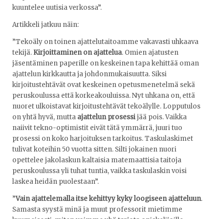
kuuntelee uutisia verkossa”.
Artikkeli jatkuu näin:
”Tekoäly on toinen ajattelutaitoamme vakavasti uhkaava
tekijä.
Kirjoittaminen on ajattelua
. Omien ajatusten
jäsentäminen paperille on keskeinen tapa kehittää oman
ajattelun kirkkautta ja johdonmukaisuutta. Siksi
kirjoitustehtävät ovat keskeinen opetusmenetelmä sekä
peruskoulussa että korkeakouluissa. Nyt uhkana on, että
nuoret ulkoistavat kirjoitustehtävät tekoälylle. Lopputulos
on yhtä hyvä, mutta
ajattelun prosessi
jää pois. Vaikka
naiivit tekno-optimistit eivät tätä ymmärrä, juuri tuo
prosessi on koko harjoituksen tarkoitus. Taskulaskimet
tulivat koteihin 50 vuotta sitten. Silti jokainen nuori
opettelee jakolaskun kaltaisia matemaattisia taitoja
peruskoulussa yli tuhat tuntia, vaikka taskulaskin voisi
laskea heidän puolestaan”.
”
Vain ajattelemalla itse kehittyy kyky loogiseen ajatteluun
.
Samasta syystä minä ja muut professorit mietimme