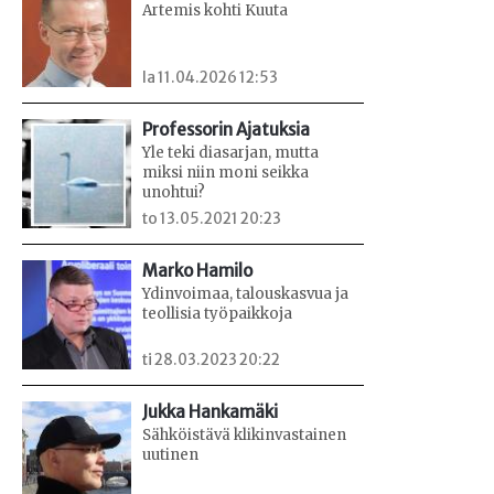
Artemis kohti Kuuta
la 11.04.2026 12:53
Professorin Ajatuksia
Yle teki diasarjan, mutta
miksi niin moni seikka
unohtui?
to 13.05.2021 20:23
Marko Hamilo
Ydinvoimaa, talouskasvua ja
teollisia työpaikkoja
ti 28.03.2023 20:22
Jukka Hankamäki
Sähköistävä klikinvastainen
uutinen