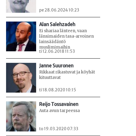
pe 28.06.2024 10:23
Alan Salehzadeh
Ei shariaa länteen, vaan
länsimaiden tasa-arvoinen
lainsäädäntö
muslimimaihin
ti 12.06.2018 11:53
Janne Suuronen
Rikkaat rikastuvat ja köyhät
kituuttavat
ti 18.08.2020 10:15
Reijo Tossavainen
Auta avun tarpeessa
to 19.03.2020 07:33