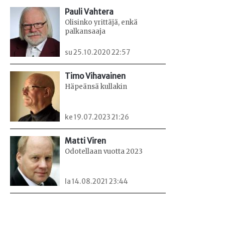
Pauli Vahtera
Olisinko yrittäjä, enkä
palkansaaja
su 25.10.2020 22:57
Timo Vihavainen
Häpeänsä kullakin
ke 19.07.2023 21:26
Matti Viren
Odotellaan vuotta 2023
la 14.08.2021 23:44