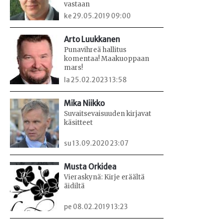
vastaan
ke 29.05.2019 09:00
Arto Luukkanen
Punavihreä hallitus
komentaa! Maakuoppaan
mars!
la 25.02.2023 13:58
Mika Niikko
Suvaitsevaisuuden kirjavat
käsitteet
su 13.09.2020 23:07
Musta Orkidea
Vieraskynä: Kirje eräältä
äidiltä
pe 08.02.2019 13:23