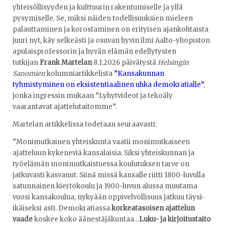
yhteisöllisyyden ja kulttuurin rakentumiselle ja yllä
pysymiselle. Se, miksi näiden todellisuuksien mieleen
palauttaminen ja korostaminen on erityisen ajankohtaista
juuri nyt, käy selkeästi ja osuvan hyvin ilmi Aalto-yliopiston
apulaisprofessorin ja hyvän elämän edellytysten
tutkijan
Frank Martelan
8.1.2026 päivätystä
Helsingin
Sanomien
kolumniartikkelista
”Kansakunnan
tyhmistyminen on eksistentiaalinen uhka demokratialle”
,
jonka ingressin mukaan ”Lyhytvideot ja tekoäly
vaarantavat ajattelutaitomme”.
Martelan artikkelissa todetaan seuraavasti:
”Monimutkainen yhteiskunta vaatii monimutkaiseen
ajatteluun kykeneviä kansalaisia. Siksi yhteiskunnan ja
työelämän monimutkaistuessa koulutuksen tarve on
jatkuvasti kasvanut. Siinä missä kansalle riitti 1800-luvulla
satunnainen kiertokoulu ja 1900-luvun alussa muutama
vuosi kansakoulua, nykyään oppivelvollisuus jatkuu täysi-
ikäiseksi asti. Demokratiassa
korkeatasoisen ajattelun
vaade
koskee koko äänestäjäkuntaa…
Luku- ja kirjoitustaito