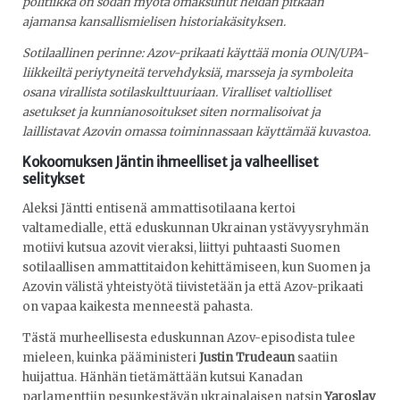
politiikka on sodan myötä omaksunut heidän pitkään
ajamansa kansallismielisen historiakäsityksen.
Sotilaallinen perinne: Azov-prikaati käyttää monia OUN/UPA-
liikkeiltä periytyneitä tervehdyksiä, marsseja ja symboleita
osana virallista sotilaskulttuuriaan. Viralliset valtiolliset
asetukset ja kunnianosoitukset siten normalisoivat ja
laillistavat Azovin omassa toiminnassaan käyttämää kuvastoa.
Kokoomuksen Jäntin ihmeelliset ja valheelliset
selitykset
Aleksi Jäntti entisenä ammattisotilaana kertoi
valtamedialle, että eduskunnan Ukrainan ystävyysryhmän
motiivi kutsua azovit vieraksi, liittyi puhtaasti Suomen
sotilaallisen ammattitaidon kehittämiseen, kun Suomen ja
Azovin välistä yhteistyötä tiivistetään ja että Azov-prikaati
on vapaa kaikesta menneestä pahasta.
Tästä murheellisesta eduskunnan Azov-episodista tulee
mieleen, kuinka pääministeri
Justin Trudeaun
saatiin
huijattua. Hänhän tietämättään kutsui Kanadan
parlamenttiin pesunkestävän ukrainalaisen natsin
Yaroslav