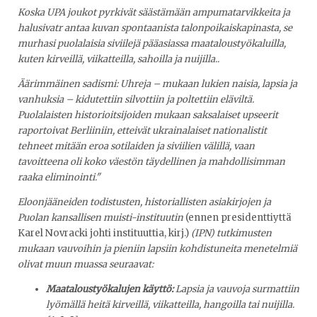
Koska UPA joukot pyrkivät säästämään ampumatarvikkeita ja
halusivatr antaa kuvan spontaanista talonpoikaiskapinasta, se
murhasi puolalaisia siviilejä pääasiassa maataloustyökaluilla,
kuten kirveillä, viikatteilla, sahoilla ja nuijilla..
Äärimmäinen sadismi: Uhreja – mukaan lukien naisia, lapsia ja
vanhuksia – kidutettiin silvottiin ja poltettiin eläviltä.
Puolalaisten historioitsijoiden mukaan saksalaiset upseerit
raportoivat Berliiniin, etteivät ukrainalaiset nationalistit
tehneet mitään eroa sotilaiden ja siviilien välillä, vaan
tavoitteena oli koko väestön täydellinen ja mahdollisimman
raaka eliminointi."
Eloonjääneiden todistusten, historiallisten asiakirjojen ja
Puolan kansallisen muisti-instituutin
(ennen presidenttiyttä
Karel Novracki johti instituuttia, kirj.)
(IPN)
tutkimusten
mukaan vauvoihin ja pieniin lapsiin kohdistuneita menetelmiä
olivat muun muassa seuraavat:
Maataloustyökalujen käyttö:
Lapsia ja vauvoja surmattiin
lyömällä heitä kirveillä, viikatteilla, hangoilla tai nuijilla.