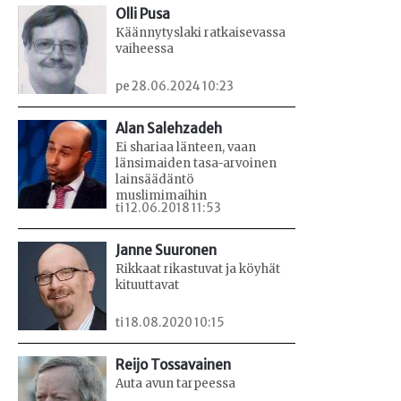
Olli Pusa
Käännytyslaki ratkaisevassa
vaiheessa
pe 28.06.2024 10:23
Alan Salehzadeh
Ei shariaa länteen, vaan
länsimaiden tasa-arvoinen
lainsäädäntö
muslimimaihin
ti 12.06.2018 11:53
Janne Suuronen
Rikkaat rikastuvat ja köyhät
kituuttavat
ti 18.08.2020 10:15
Reijo Tossavainen
Auta avun tarpeessa