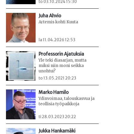
to 03.10.2024 15:30
Juha Ahvio
Artemis kohti Kuuta
la 11.04.2026 12:53
Professorin Ajatuksia
Yle teki diasarjan, mutta
miksi niin moni seikka
unohtui?
to 13.05.2021 20:23
Marko Hamilo
Ydinvoimaa, talouskasvua ja
teollisia työpaikkoja
ti 28.03.2023 20:22
Jukka Hankamäki