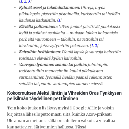
[
1
,
2
,
3
]
Kylmät aseet ja tukehduttaminen:
Uhreja, myös
pikkulapsia, pistettiin pistoineilla, kuristettiin tai heidän
kaulansa katkaistiin.
[
1
]
Elävältä polttaminen:
UPA:n joukot piirittivät puolalaisia
kyliä ja sulkivat asukkaita – mukaan lukien kokonaisia
perheitä vauvoineen – taloihin, navettoihin tai
kirkkoihin, jotka sytytettiin palamaan.
[
1
,
2
]
Kaivoihin heittäminen:
Pieniä lapsia ja vauvoja heitettiin
toisinaan elävältä kylien kaivoihin.
Vauvojen lyöminen seiniin tai puihin:
Julmimpiin
todistettuihin menetelmiin kuului pikkulasten
surmaaminen lyömällä heidän päänsä rakennusten
seinään tai puihin vanhempien silmien edessä.
Kokoomuksen Aleksi Jäntin ja Vihreiden Oras Tynkkysen
pelisilmän täydellinen pettäminen
Tein koko joukon lisäkysymyksiä Google AI:lle ja voisin
kirjoittaa lähes loputtomasti siitä, kuinka Azov-prikaati
Ukrainan armeijan sisällä on edelleen valkoista ylivaltaa
kannattavien äärivoimien hallussa. Tässä