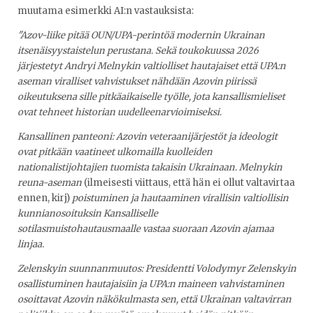
muutama esimerkki AI:n vastauksista:
"Azov-liike pitää OUN/UPA-perintöä modernin Ukrainan
itsenäisyystaistelun perustana. Sekä toukokuussa 2026
järjestetyt Andryi Melnykin valtiolliset hautajaiset että UPA:n
aseman viralliset vahvistukset nähdään Azovin piirissä
oikeutuksena sille pitkäaikaiselle työlle, jota kansallismieliset
ovat tehneet historian uudelleenarvioimiseksi.
Kansallinen panteoni: Azovin veteraanijärjestöt ja ideologit
ovat pitkään vaatineet ulkomailla kuolleiden
nationalistijohtajien tuomista takaisin Ukrainaan. Melnykin
reuna-aseman
(ilmeisesti viittaus, että hän ei ollut valtavirtaa
ennen, kirj)
poistuminen ja hautaaminen virallisin valtiollisin
kunnianosoituksin Kansalliselle
sotilasmuistohautausmaalle vastaa suoraan Azovin ajamaa
linjaa.
Zelenskyin suunnanmuutos: Presidentti Volodymyr Zelenskyin
osallistuminen hautajaisiin ja UPA:n maineen vahvistaminen
osoittavat Azovin näkökulmasta sen, että Ukrainan valtavirran