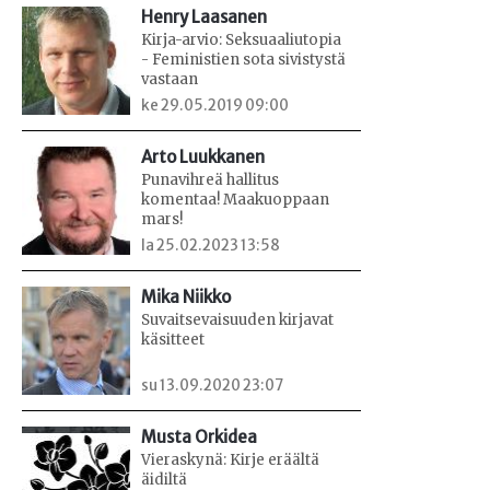
Henry Laasanen
Kirja-arvio: Seksuaaliutopia
- Feministien sota sivistystä
vastaan
ke 29.05.2019 09:00
Arto Luukkanen
Punavihreä hallitus
komentaa! Maakuoppaan
mars!
la 25.02.2023 13:58
Mika Niikko
Suvaitsevaisuuden kirjavat
käsitteet
su 13.09.2020 23:07
Musta Orkidea
Vieraskynä: Kirje eräältä
äidiltä