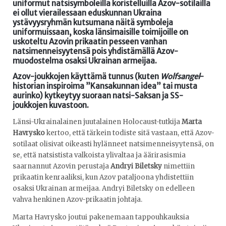
uniformut natsisymboleilla koristelluilla Azov-sotilailla
ei ollut vierailessaan eduskunnan Ukraina
ystävyysryhmän kutsumana näitä symboleja
uniformuissaan, koska länsimaisille toimijoille on
uskoteltu Azovin prikaatin pesseen vanhan
natsimenneisyytensä pois yhdistämällä Azov-
muodostelma osaksi Ukrainan armeijaa.
Azov-joukkojen käyttämä tunnus (kuten
Wolfsangel
-
historian inspiroima ”Kansakunnan idea” tai musta
aurinko) kytkeytyy suoraan natsi-Saksan ja SS-
joukkojen kuvastoon.
Länsi-Ukrainalainen juutalainen Holocaust-tutkija
Marta
Havrysko
kertoo, että tärkein todiste sitä vastaan, että Azov-
sotilaat olisivat oikeasti hylänneet natsimenneisyytensä, on
se, että natsistista valkoista ylivaltaa ja äärirasismia
saarnannut Azovin perustaja
Andryi Biletsky
nimettiin
prikaatin kenraaliksi, kun Azov pataljoona yhdistettiin
osaksi Ukrainan armeijaa. Andryi Biletsky on edelleen
vahva henkinen Azov-prikaatin johtaja.
Marta Havrysko joutui pakenemaan tappouhkauksia