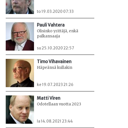
to 19.03.2020 07:33
Pauli Vahtera
Olisinko yrittäjä, enkä
palkansaaja
su 25.10.2020 22:57
Timo Vihavainen
Häpeänsä kullakin
ke 19.07.2023 21:26
Matti Viren
Odotellaan vuotta 2023
la 14.08.2021 23:44