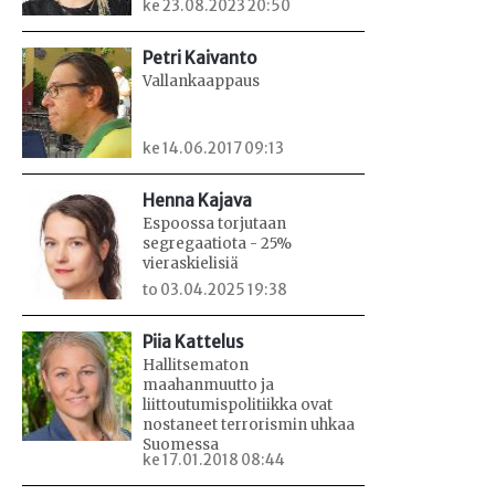
ke 23.08.2023 20:50
Petri Kaivanto
Vallankaappaus
ke 14.06.2017 09:13
Henna Kajava
Espoossa torjutaan
segregaatiota - 25%
vieraskielisiä
to 03.04.2025 19:38
Piia Kattelus
Hallitsematon
maahanmuutto ja
liittoutumispolitiikka ovat
nostaneet terrorismin uhkaa
Suomessa
ke 17.01.2018 08:44