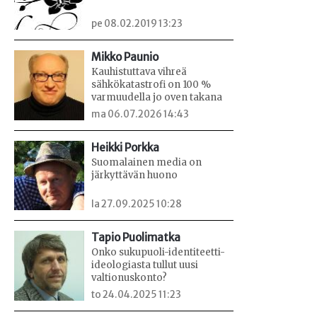
pe 08.02.2019 13:23
Mikko Paunio
Kauhistuttava vihreä
sähkökatastrofi on 100 %
varmuudella jo oven takana
ma 06.07.2026 14:43
Heikki Porkka
Suomalainen media on
järkyttävän huono
la 27.09.2025 10:28
Tapio Puolimatka
Onko sukupuoli-identiteetti-
ideologiasta tullut uusi
valtionuskonto?
to 24.04.2025 11:23