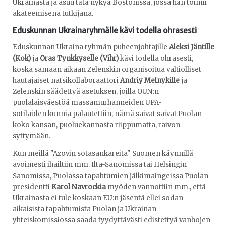
Ukrainasta ja asuu tätä nykyä Bostonissa, jossa hän toimii
akateemisena tutkijana.
Eduskunnan Ukrainaryhmälle kävi todella ohrasesti
Eduskunnan Ukraina ryhmän puheenjohtajille
Aleksi Jäntille
(Kok)
ja
Oras Tynkkyselle (Vihr)
kävi todella ohrasesti,
koska samaan aikaan Zelenskin organisoitua valtiolliset
hautajaiset natsikollaboraattori
Andriy Melnykille
ja
Zelenskin säädettyä asetuksen, joilla OUN:n
puolalaisväestöä massamurhanneiden UPA-
sotilaiden kunnia palautettiin, nämä saivat saivat Puolan
koko kansan, puoluekannasta riippumatta, raivon
syttymään.
Kun meillä "Azovin sotasankareita" Suomen käynnillä
avoimesti ihailtiin mm. Ilta-Sanomissa tai Helsingin
Sanomissa, Puolassa tapahtumien jälkimaingeissa Puolan
presidentti
Karol Navrockia
myöden vannottiin mm., että
Ukrainasta ei tule koskaan EU:n jäsentä ellei sodan
aikaisista tapahtumista Puolan ja Ukrainan
yhteiskomissiossa saada tyydyttävästi edistettyä vanhojen