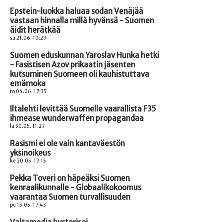
Epstein-luokka haluaa sodan Venäjää
vastaan hinnalla millä hyvänsä - Suomen
äidit herätkää
su 21.06. 10:29
Suomen eduskunnan Yaroslav Hunka hetki
- Fasistisen Azov prikaatin jäsenten
kutsuminen Suomeen oli kauhistuttava
emämoka
to 04.06. 17:35
Iltalehti levittää Suomelle vaarallista F35
ihmease wunderwaffen propagandaa
la 30.05. 11:27
Rasismi ei ole vain kantaväestön
yksinoikeus
ke 20.05. 17:15
Pekka Toveri on häpeäksi Suomen
kenraalikunnalle - Globaalikokoomus
vaarantaa Suomen turvallisuuden
pe 15.05. 17:43