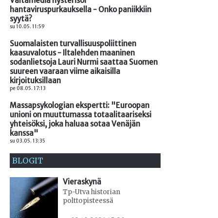
Valtamedia hysterisoi
hantaviruspurkauksella - Onko paniikkiin
syytä?
su 10.05. 11:59
Suomalaisten turvallisuuspoliittinen
kaasuvalotus - Iltalehden maaninen
sodanlietsoja Lauri Nurmi saattaa Suomen
suureen vaaraan viime aikaisilla
kirjoituksillaan
pe 08.05. 17:13
Massapsykologian ekspertti: "Euroopan
unioni on muuttumassa totaalitaariseksi
yhteisöksi, joka haluaa sotaa Venäjän
kanssa"
su 03.05. 13:35
BLOGIT
Vieraskynä
Tp-Utva historian
polttopisteessä