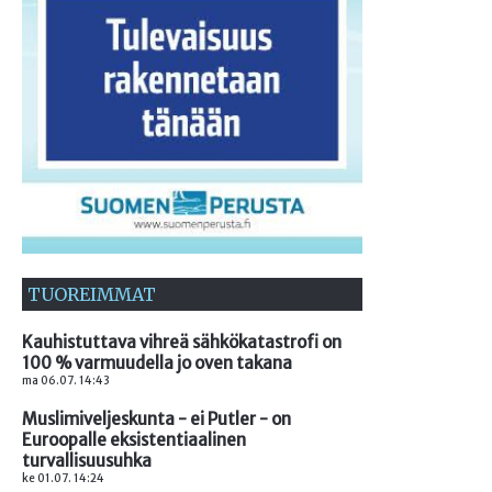
TUOREIMMAT
Kauhistuttava vihreä sähkökatastrofi on
100 % varmuudella jo oven takana
ma 06.07. 14:43
Muslimiveljeskunta - ei Putler - on
Euroopalle eksistentiaalinen
turvallisuusuhka
ke 01.07. 14:24