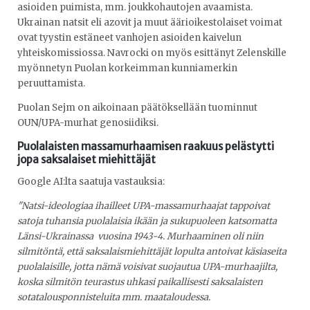
asioiden puimista, mm. joukkohautojen avaamista.
Ukrainan natsit eli azovit ja muut äärioikestolaiset voimat
ovat tyystin estäneet vanhojen asioiden kaivelun
yhteiskomissiossa. Navrocki on myös esittänyt Zelenskille
myönnetyn Puolan korkeimman kunniamerkin
peruuttamista.
Puolan Sejm on aikoinaan päätöksellään tuominnut
OUN/UPA-murhat genosiidiksi.
Puolalaisten massamurhaamisen raakuus pelästytti
jopa saksalaiset miehittäjät
Google AI:lta saatuja vastauksia:
"Natsi-ideologiaa ihailleet UPA-massamurhaajat tappoivat
satoja tuhansia puolalaisia ikään ja sukupuoleen katsomatta
Länsi-Ukrainassa vuosina 1943-4. Murhaaminen oli niin
silmitöntä, että saksalaismiehittäjät lopulta antoivat käsiaseita
puolalaisille, jotta nämä voisivat suojautua UPA-murhaajilta,
koska silmitön teurastus uhkasi paikallisesti saksalaisten
sotatalousponnisteluita mm. maataloudessa.