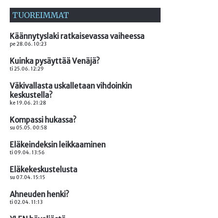
TUOREIMMAT
Käännytyslaki ratkaisevassa vaiheessa
pe 28.06. 10:23
Kuinka pysäyttää Venäjä?
ti 25.06. 12:29
Väkivallasta uskalletaan vihdoinkin
keskustella?
ke 19.06. 21:28
Kompassi hukassa?
su 05.05. 00:58
Eläkeindeksin leikkaaminen
ti 09.04. 13:56
Eläkekeskustelusta
su 07.04. 15:15
Ahneuden henki?
ti 02.04. 11:13