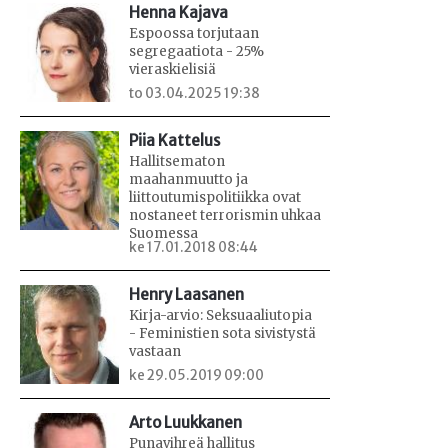
Henna Kajava
Espoossa torjutaan
segregaatiota - 25%
vieraskielisiä
to 03.04.2025 19:38
Piia Kattelus
Hallitsematon
maahanmuutto ja
liittoutumispolitiikka ovat
nostaneet terrorismin uhkaa
Suomessa
ke 17.01.2018 08:44
Henry Laasanen
Kirja-arvio: Seksuaaliutopia
- Feministien sota sivistystä
vastaan
ke 29.05.2019 09:00
Arto Luukkanen
Punavihreä hallitus