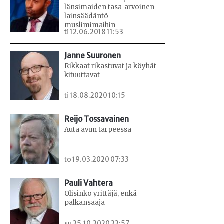
länsimaiden tasa-arvoinen
lainsäädäntö
muslimimaihin
ti 12.06.2018 11:53
Janne Suuronen
Rikkaat rikastuvat ja köyhät
kituuttavat
ti 18.08.2020 10:15
Reijo Tossavainen
Auta avun tarpeessa
to 19.03.2020 07:33
Pauli Vahtera
Olisinko yrittäjä, enkä
palkansaaja
su 25.10.2020 22:57