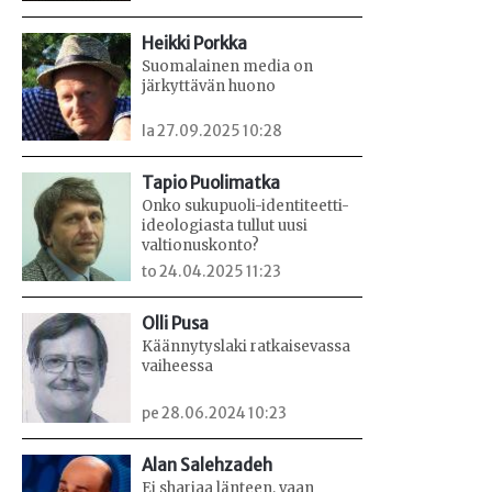
Heikki Porkka
Suomalainen media on
järkyttävän huono
la 27.09.2025 10:28
Tapio Puolimatka
Onko sukupuoli-identiteetti-
ideologiasta tullut uusi
valtionuskonto?
to 24.04.2025 11:23
Olli Pusa
Käännytyslaki ratkaisevassa
vaiheessa
pe 28.06.2024 10:23
Alan Salehzadeh
Ei shariaa länteen, vaan