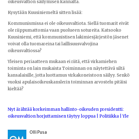
oikeusvaltion säilymisen kannalta.
Kysytään Kuusiniemeltä sitten lisää:
Kommunismissa ei ole oikeusvaltiota. Siellä tuomarit eivät
ole riippumattomia vaan puolueen sotureita. Katsooko
Kuusiniemi, että kommunistisen lakimiesjärjestön jäsenet
voivat olla tuomareina tai laillisuusvalvojina
oikeusvaltiossa?
Yleisen periaatteen mukaan ei riitä, että virkamiehen
toiminta on lain mukaista Toiminnan on näytettävä siltä
kansalaisille, jotta luottamus virkakoneistoon säilyy. Senkö
vuoksi apulaisoikeuskanslerin toiminnan arvostelu pitäisi
kieltää?
Nyt ärähtää korkeimman hallinto-oikeuden presidentti:
oikeusvaltion horjuttamisen täytyy loppua | Politiikka | Yle
Olli Pusa