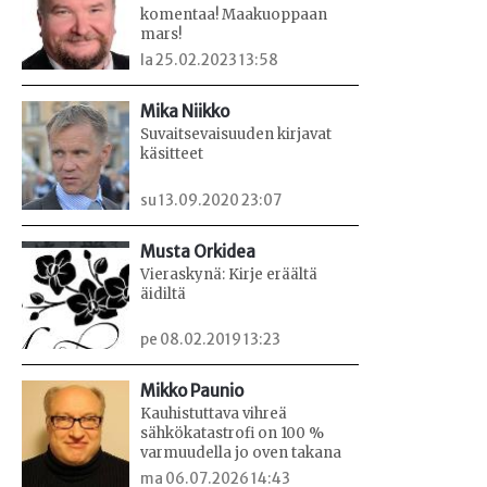
komentaa! Maakuoppaan
mars!
la 25.02.2023 13:58
Mika Niikko
Suvaitsevaisuuden kirjavat
käsitteet
su 13.09.2020 23:07
Musta Orkidea
Vieraskynä: Kirje eräältä
äidiltä
pe 08.02.2019 13:23
Mikko Paunio
Kauhistuttava vihreä
sähkökatastrofi on 100 %
varmuudella jo oven takana
ma 06.07.2026 14:43