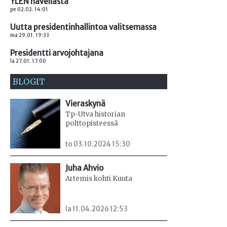
YLEN häveliästä
pe 02.02. 14:01
Uutta presidentinhallintoa valitsemassa
ma 29.01. 19:33
Presidentti arvojohtajana
la 27.01. 17:00
BLOGIT
Vieraskynä
Tp-Utva historian
polttopisteessä
to 03.10.2024 15:30
Juha Ahvio
Artemis kohti Kuuta
la 11.04.2026 12:53