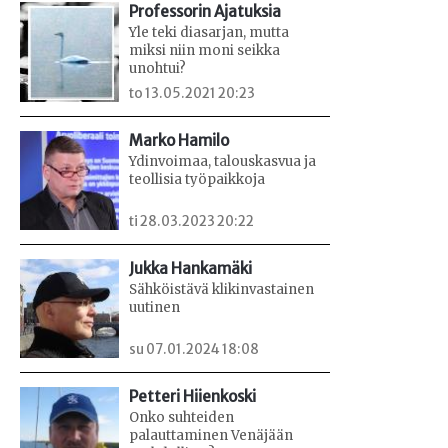
Professorin Ajatuksia
Yle teki diasarjan, mutta
miksi niin moni seikka
unohtui?
to 13.05.2021 20:23
Marko Hamilo
Ydinvoimaa, talouskasvua ja
teollisia työpaikkoja
ti 28.03.2023 20:22
Jukka Hankamäki
Sähköistävä klikinvastainen
uutinen
su 07.01.2024 18:08
Petteri Hiienkoski
Onko suhteiden
palauttaminen Venäjään