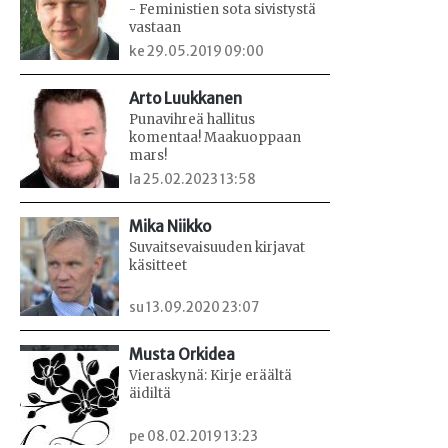
- Feministien sota sivistystä
vastaan
ke 29.05.2019 09:00
Arto Luukkanen
Punavihreä hallitus
komentaa! Maakuoppaan
mars!
la 25.02.2023 13:58
Mika Niikko
Suvaitsevaisuuden kirjavat
käsitteet
su 13.09.2020 23:07
Musta Orkidea
Vieraskynä: Kirje eräältä
äidiltä
pe 08.02.2019 13:23