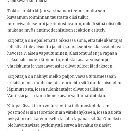
vallitsevaa kulttuuria.
Toki se onkin kirjan varsinainen teema, mutta sen
kuvaaman toiminnan taustasta olisi tullut
monivivahteisempi ja kiinnostavampi, mikäli siinä olisi ollut
mukana myös antimodernistisen reaktion esittely.
Kirjoittaja on epäilemättä oikeassa siinä, että tulenkantajat
edustivat tulevaisuutta ja niin sanoakseni veikkasivat oikeaa
hevosta. Naisen vapautuminen, alastomuuden ja vapaan
seksuaalisuuden läpimurto, entistä tasa-arvoisempi
yhteiskunta ja vastaavat asiat olivat tulleet jäädäkseen.
Kirjoittaja on nähnyt melko paljon vaivaa tutustuessaan
erilaisiin postmoderneihin teorioihin siitä modernisuuden
läpimurrosta, jossa tulenkantajat olivat osallisina.
Väitöskirjassa tämä lienee aivan välttämätöntäkin.
Niinpä tässäkin on voitu sijoittaa tutkimuskohde sen
postmodernin teoretisoinnin viitekehykseen, jossa asioita
nykyään on akateemisella tasolla tapana esittää. Onneksi ei
ole havaittavissa pyrkimystä survoa havaitut tosiasiat