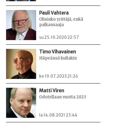
Pauli Vahtera
Olisinko yrittäjä, enkä
palkansaaja
su 25.10.2020 22:57
Timo Vihavainen
Häpeänsä kullakin
ke 19.07.2023 21:26
Matti Viren
Odotellaan vuotta 2023
la 14.08.2021 23:44