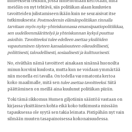
ihmeekseni tekstiin, jossa nimenomaan kerrotaan, mitä
meidän on nyt tehtävä, siis politiikan alaan kuuluvien
tavoitteiden julistamiseen ikään kuin ne seuraisivat itse
tutkimuksesta:
Postmodernin elämänpolitiikan rinnalla
tarvitaan myös nyky-yhteiskunnassa emansipaatiopolitiikkaa,
sen uudelleenmäärittelyä ja yhteiskunnan kykyä puuttua
asioihin. Tavoitteeksi tulee edelleen asettaa yksilöiden
vapautuminen täyteen kansalaisuuteen oikeudellisesti,
poliittisesti, taloudellisesti, sosiaalisesti ja kulttuurisesti.
No, eiväthän nämä tavoitteet ainakaan sinänsä huonoilta
minun korviini kuulosta, mutta kun ne voidaan ymmärtää
niin monella eri tavalla. On todella varomatonta kertoa
koko maailmalle, mitä sen
tulee asettaa tavoitteeksi
. Siitä
päättäminen on meillä aina kuulunut politiikan piiriin.
Toki tämä rikkomus Humen giljotiinin sääntöä vastaan on
kirjassa yksittäinen kohta eikä koko tutkimusta missään
tapauksessa ole syytä sen takia leimata. Pistipähän nyt vain
silmään muuten tasapainoisessa kokonaisuudessa.