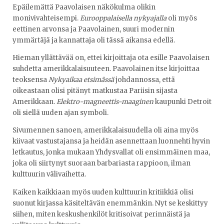
Epäilemättä Paavolaisen näkökulma olikin
monivivahteisempi.
Eurooppalaisella nykyajalla
oli myös
eettinen arvonsa ja Paavolainen, suuri modernin
ymmärtäjä ja kannattaja oli tässä aikansa edellä.
Hieman yllättävää on, ettei kirjoittaja ota esille Paavolaisen
suhdetta amerikkalaisuuteen. Paavolainen itse kirjoittaa
teoksensa
Nykyaikaa etsimässä
johdannossa, että
oikeastaan olisi pitänyt matkustaa Pariisin sijasta
Amerikkaan.
Elektro-magneettis-maaginen
kaupunki Detroit
oli siellä uuden ajan symboli.
Sivumennen sanoen, amerikkalaisuudella oli aina myös
kiivaat vastustajansa ja heidän asennettaan luonnehti hyvin
letkautus, jonka mukaan Yhdysvallat oli ensimmäinen maa,
joka oli siirtynyt suoraan barbariasta rappioon, ilman
kulttuurin välivaihetta.
Kaiken kaikkiaan myös uuden kulttuurin kritiikkiä olisi
suonut kirjassa käsiteltävän enemmänkin. Nyt se keskittyy
siihen, miten keskushenkilöt kritisoivat perinnäistä ja