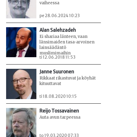
vaiheessa
pe 28.06.2024 10:23
Alan Salehzadeh
Ei shariaa länteen, vaan
länsimaiden tasa-arvoinen
lainsäädäntö
muslimimaihin
ti 12.06.2018 11:53
Janne Suuronen
Rikkaat rikastuvat ja köyhät
kituuttavat
ti 18.08.2020 10:15
Reijo Tossavainen
Auta avun tarpeessa
to 19.03.2020 07:33