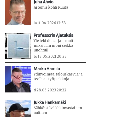
Juha Ahvio
Artemis kohti Kuuta
la 11.04.2026 12:53
Professorin Ajatuksia
Yle teki diasarjan, mutta
miksi niin moni seikka
unohtui?
to 13.05.2021 20:23
Marko Hamilo
Ydinvoimaa, talouskasvua ja
teollisia työpaikkoja
ti 28.03.2023 20:22
Jukka Hankamäki
Sähköistävä klikinvastainen
uutinen