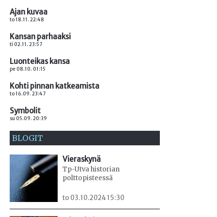
Ajan kuvaa
to 18.11. 22:48
Kansan parhaaksi
ti 02.11. 23:57
Luonteikas kansa
pe 08.10. 01:15
Kohti pinnan katkeamista
to 16.09. 23:47
Symbolit
su 05.09. 20:39
BLOGIT
Vieraskynä
Tp-Utva historian
polttopisteessä
to 03.10.2024 15:30