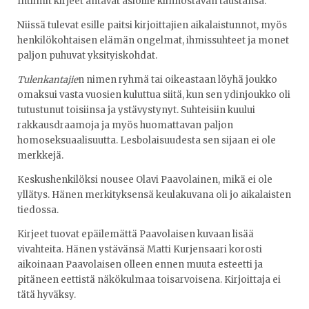
Intiimit kirjeet antavat asioille kiinnostavan taustansa.
Niissä tulevat esille paitsi kirjoittajien aikalaistunnot, myös
henkilökohtaisen elämän ongelmat, ihmissuhteet ja monet
paljon puhuvat yksityiskohdat.
Tulenkantajie
n nimen ryhmä tai oikeastaan löyhä joukko
omaksui vasta vuosien kuluttua siitä, kun sen ydinjoukko oli
tutustunut toisiinsa ja ystävystynyt. Suhteisiin kuului
rakkausdraamoja ja myös huomattavan paljon
homoseksuaalisuutta. Lesbolaisuudesta sen sijaan ei ole
merkkejä.
Keskushenkilöksi nousee Olavi Paavolainen, mikä ei ole
yllätys. Hänen merkityksensä keulakuvana oli jo aikalaisten
tiedossa.
Kirjeet tuovat epäilemättä Paavolaisen kuvaan lisää
vivahteita. Hänen ystävänsä Matti Kurjensaari korosti
aikoinaan Paavolaisen olleen ennen muuta esteetti ja
pitäneen eettistä näkökulmaa toisarvoisena. Kirjoittaja ei
tätä hyväksy.