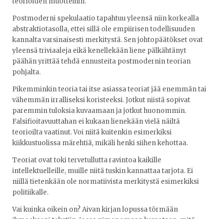
teorioiden muotteihin.
Postmoderni spekulaatio tapahtuu yleensä niin korkealla
abstraktiotasolla, ettei sillä ole empiirisen todellisuuden
kannalta varsinaisesti merkitystä. Sen johtopäätökset ovat
yleensä triviaaleja eikä kenellekään liene pälkähtänyt
päähän yrittää tehdä ennusteita postmodernin teorian
pohjalta.
Pikemminkin teoria tai itse asiassa teoriat jää enemmän tai
vähemmän irralliseksi koristeeksi. Jotkut niistä sopivat
paremmin tuloksia kuvaamaan ja jotkut huonommin.
Falsifioitavuuttahan ei kukaan lienekään vielä näiltä
teorioilta vaatinut. Voi niitä kuitenkin esimerkiksi
kiikkustuolissa märehtiä, mikäli henki siihen kehottaa.
Teoriat ovat toki tervetullutta ravintoa kaikille
intellektuelleille, muille niitä tuskin kannattaa tarjota. Ei
niillä tietenkään ole normatiivista merkitystä esimerkiksi
politiikalle.
Vai kuinka oikein on? Aivan kirjan lopussa törmään