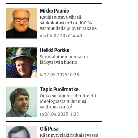
Mikko Paunio
Kauhistuttava vihreä
sähkökatastrofi on 100 %
varmuudella jo oven takana
ma 06.07.2026 14:43
Heikki Porkka
Suomalainen media on
järkyttävän huono
la 27.09.2025 10:28
Tapio Puolimatka
Onko sukupuoli-identiteetti-
ideologiasta tullut uusi
valtionuskonto?
to 24.04.2025 11:23
Olli Pusa
Käännytyslaki ratkaisevassa