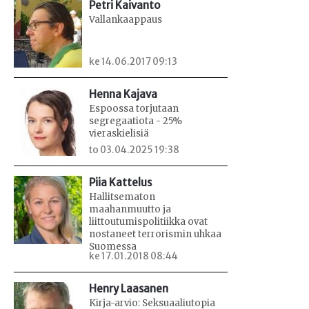
Petri Kaivanto
Vallankaappaus
ke 14.06.2017 09:13
Henna Kajava
Espoossa torjutaan
segregaatiota - 25%
vieraskielisiä
to 03.04.2025 19:38
Piia Kattelus
Hallitsematon
maahanmuutto ja
liittoutumispolitiikka ovat
nostaneet terrorismin uhkaa
Suomessa
ke 17.01.2018 08:44
Henry Laasanen
Kirja-arvio: Seksuaaliutopia