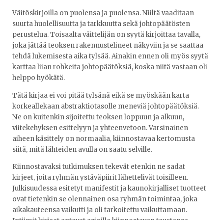
Väitöskirjoilla on puolensa ja puolensa. Niiltä vaaditaan
suurta huolellisuutta ja tarkkuutta sekä johtopäätösten
perustelua. Toisaalta väittelijän on syytä kirjoittaa tavalla,
joka jättää teoksen rakennustelineet näkyviin ja se saattaa
tehdä lukemisesta aika tylsää. Ainakin ennen oli myös syytä
karttaa liian rohkeita johtopäätöksiä, koska niitä vastaan oli
helppo hyökätä.
Tätä kirjaa ei voi pitää tylsänä eikä se myöskään karta
korkeallekaan abstraktiotasolle meneviä johtopäätöksiä.
Ne on kuitenkin sijoitettu teoksen loppuun ja alkuun,
viitekehyksen esittelyyn ja yhteenvetoon. Varsinainen
aiheen käsittely on normaalia, kiinnostavaa kertomusta
siitä, mitä lähteiden avulla on saatu selville.
Kiinnostavaksi tutkimuksen tekevät etenkin ne sadat
kirjeet, joita ryhmän ystäväpiirit lähettelivät toisilleen.
Julkisuudessa esitetyt manifestit ja kaunokirjalliset tuotteet
ovat tietenkin se olennainen osa ryhmän toimintaa, joka
aikakauteensa vaikutti ja oli tarkoitettu vaikuttamaan.