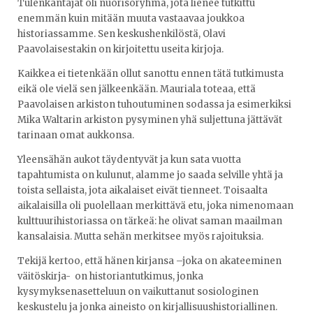
Tulenkantajat oli nuorisoryhmä, jota lienee tutkittu
enemmän kuin mitään muuta vastaavaa joukkoa
historiassamme. Sen keskushenkilöstä, Olavi
Paavolaisestakin on kirjoitettu useita kirjoja.
Kaikkea ei tietenkään ollut sanottu ennen tätä tutkimusta
eikä ole vielä sen jälkeenkään. Mauriala toteaa, että
Paavolaisen arkiston tuhoutuminen sodassa ja esimerkiksi
Mika Waltarin arkiston pysyminen yhä suljettuna jättävät
tarinaan omat aukkonsa.
Yleensähän aukot täydentyvät ja kun sata vuotta
tapahtumista on kulunut, alamme jo saada selville yhtä ja
toista sellaista, jota aikalaiset eivät tienneet. Toisaalta
aikalaisilla oli puolellaan merkittävä etu, joka nimenomaan
kulttuurihistoriassa on tärkeä: he olivat saman maailman
kansalaisia. Mutta sehän merkitsee myös rajoituksia.
Tekijä kertoo, että hänen kirjansa –joka on akateeminen
väitöskirja- on historiantutkimus, jonka
kysymyksenasetteluun on vaikuttanut sosiologinen
keskustelu ja jonka aineisto on kirjallisuushistoriallinen.