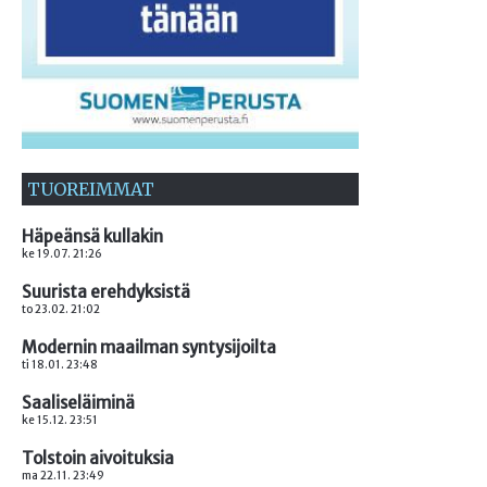
TUOREIMMAT
Häpeänsä kullakin
ke 19.07. 21:26
Suurista erehdyksistä
to 23.02. 21:02
Modernin maailman syntysijoilta
ti 18.01. 23:48
Saaliseläiminä
ke 15.12. 23:51
Tolstoin aivoituksia
ma 22.11. 23:49