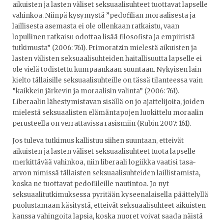
aikuisten ja lasten väliset seksuaalisuhteet tuottavat lapselle
vahinkoa. Niinpä kysymystä ”pedofilian moraalisesta ja
laillisesta asemasta ei ole ollenkaan ratkaistu, vaan
lopullinen ratkaisu odottaa lisää filosofista ja empiiristä
tutkimusta” (2006: 761). Primoratzin mielestä aikuisten ja
lasten välisten seksuaalisuhteiden haitallisuutta lapselle ei
ole vielä todistettu kumpaankaan suuntaan. Nykyisen lain
kielto tällaisille seksuaalisuhteille on tässä tilanteessa vain
”kaikkein järkevin ja moraalisin valinta” (2006: 761).
Liberaalin lähestymistavan sisällä on jo ajattelijoita, joiden
mielestä seksuaalisten elämäntapojen luokittelu moraalin
perusteella on verrattavissa rasismiin (Rubin 2007: 161).
Jos tuleva tutkimus kallistuu siihen suuntaan, etteivät
aikuisten ja lasten väliset seksuaalisuhteet tuota lapselle
merkittävää vahinkoa, niin liberaali logiikka vaatisi tasa-
arvon nimissä tällaisten seksuaalisuhteiden laillistamista,
koska ne tuottavat pedofiileille nautintoa. Jo nyt
seksuaalitutkimuksessa pyritään kyseenalaisella päättelyllä
puolustamaan käsitystä, etteivät seksuaalisuhteet aikuisten
kanssa vahingoita lapsia, koska nuoret voivat saada näistä