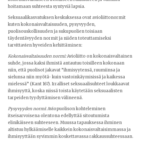
hoitamaan suhteesta syntyviä lapsia.
Seksuaalikasvatuksen keskuksessa ovat avioliittonormit
kuten kokonaisvaltaisuuden, pysyvyyden,
puolisouskollisuuden ja sukupuolien toisiaan
täydentävyyden normit ja niiden toteuttamiseksi
tarvittavien hyveiden kehittäminen:
Kokonaisvaltaisuuden normi:
Avioliitto on kokonaisvaltainen
suhde, jossa kaksi ihmistä antautuu toisilleen kokonaan
niin, että puolisot jakavat ”ihmisyytensä, ruumiinsa ja
sielunsa niin myötä- kuin vastoinkäymisissä ja kaikessa
mielessä” (Kant 167). Irralliset seksuaalisuhteet loukkaavat
ihmisyyttä, koska niissä toista käytetään seksuaalisten
tarpeiden tyydyttämisen välineenä.
Pysyvyyden normi
: Aviopuolison kohteleminen
itseisarvoisena olentona edellyttää sitoutumista
elinikäiseen suhteeseen. Muussa tapauksessa ihminen
altistuu hylkäämiselle kaikkein kokonaisvaltaisimmassa ja
ihmisyyttään syvimmin koskettavassa rakkaussuhteessaan.