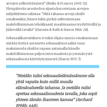
arvojen selkeyttäminen” (Blake & Frances 2001: 52).
Yleispätevän arvotiedon sijasta korostetaan arvojen
subjektiivista valintaa: ”Mitä tahansa arvoja yksilö
omaksuukin, hänen tulisi pyrkiä suhteutumaan
mahdollisimman tehokkaasti maailmaansa tyydyttävällä ja
järkevällä tavalla” (Harmin & Rath & Simon 1966: 28).
Seksuaalikasvatuksen ei tulisi ohjata nuoria omaksumaan
mitään tiettyä asennetta seksuaalimoraaliin vaan
maksimoida yksilön vapaus antamalla hänelle
mahdollisimman paljon informaatiota ja ymmärrystä
seksuaalisesta käyttäytymisestä (Harris 1971: 7).
”Meidän tulisi seksuaalielämässämme olla
yhtä vapaita kuin millä muulla
elämänalueella tahansa. Ja meidän tulisi
opettaa seksuaalisuudesta tavalla, joka sopii
yhteen tämän ihanteen kanssa” (Archard
1998b: 448).