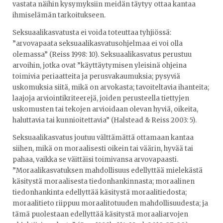
vastata näihin kysymyksiin meidän täytyy ottaa kantaa
ihmiselämän tarkoitukseen.
Seksuaalikasvatusta ei voida toteuttaa tyhjiössä:
”arvovapaata seksuaalikasvatusohjelmaa ei voi olla
olemassa” (Reiss 1998: 10). Seksuaalikasvatus perustuu
arvoihin, jotka ovat ”käyttäytymisen yleisinä ohjeina
toimivia periaatteita ja perusvakaumuksia; pysyviä
uskomuksia siitä, mikä on arvokasta; tavoiteltavia ihanteita;
laajoja arviointikriteerejä, joiden perusteella tiettyjen
uskomusten tai tekojen arvioidaan olevan hyviä, oikeita,
haluttavia tai kunnioitettavia” (Halstead & Reiss 2003: 5).
Seksuaalikasvatus joutuu välttämättä ottamaan kantaa
siihen, mikä on moraalisesti oikein tai väärin, hyvää tai
pahaa, vaikka se väittäisi toimivansa arvovapaasti.
”Moraalikasvatuksen mahdollisuus edellyttää mielekästä
käsitystä moraalisesta tiedonhankinnasta; moraalinen
tiedonhankinta edellyttää käsitystä moraalitiedosta;
moraalitieto riippuu moraalitotuuden mahdollisuudesta; ja
tämä puolestaan edellyttää käsitystä moraaliarvojen