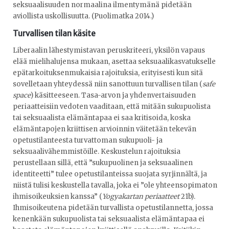
seksuaalisuuden normaalina ilmentymänä pidetään
aviollista uskollisuutta. (Puolimatka 2014.)
Turvallisen tilan käsite
Liberaalin lähestymistavan peruskriteeri, yksilön vapaus
elää mielihalujensa mukaan, asettaa seksuaalikasvatukselle
epätarkoituksenmukaisia rajoituksia, erityisesti kun sitä
sovelletaan yhteydessä niin sanottuun turvallisen tilan (
safe
space
) käsitteeseen. Tasa-arvon ja yhdenvertaisuuden
periaatteisiin vedoten vaaditaan, että mitään sukupuolista
tai seksuaalista elämäntapaa ei saa kritisoida, koska
elämäntapojen kriittisen arvioinnin väitetään tekevän
opetustilanteesta turvattoman sukupuoli- ja
seksuaalivähemmistöille. Keskustelun rajoituksia
perustellaan sillä, että ”sukupuolinen ja seksuaalinen
identiteetti” tulee opetustilanteissa suojata syrjinnältä, ja
niistä tulisi keskustella tavalla, joka ei ”ole yhteensopimaton
ihmisoikeuksien kanssa” (
Yogyakartan periaatteet
21b).
Ihmisoikeutena pidetään turvallista opetustilannetta, jossa
kenenkään sukupuolista tai seksuaalista elämäntapaa ei