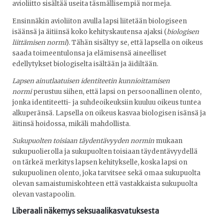
avioliitto sisältää useita täsmällisempiä normeja.
Ensinnäkin avioliiton avulla lapsi liitetään biologiseen
isäänsä ja äitiinsä koko kehityskautensa ajaksi (
biologisen
liittämisen normi
). Tähän sisältyy se, että lapsella on oikeus
saada toimeentulonsa ja elämisensä aineelliset
edellytykset biologiselta isältään ja äidiltään.
Lapsen ainutlaatuisen identiteetin kunnioittamisen
normi
perustuu siihen, että lapsi on persoonallinen olento,
jonka identiteetti- ja suhdeoikeuksiin kuuluu oikeus tuntea
alkuperänsä. Lapsella on oikeus kasvaa biologisen isänsä ja
äitinsä hoidossa, mikäli mahdollista.
Sukupuolten toisiaan täydentävyyden normin
mukaan
sukupuolierolla ja sukupuolten toisiaan täydentävyydellä
on tärkeä merkitys lapsen kehitykselle, koska lapsi on
sukupuolinen olento, joka tarvitsee sekä omaa sukupuolta
olevan samaistumiskohteen että vastakkaista sukupuolta
olevan vastapoolin.
Liberaali näkemys seksuaalikasvatuksesta