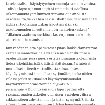
ja seksuaalisen käyttäytymisen muotoja samanarvoisina.
Tulisiko lapsen ja nuoren pitää esimerkiksi aviollista
uskottomuutta yhtä kunnioitettavana kuin aviollista
uskollisuutta, vaikka hän näkisi uskottomuuden isälleen tai
äidilleen tuottaman tuskan ja joutuisi elämään
uskottomuuden aiheuttamien perheriitojen keskellä?
Tällainen vaatimus merkitsee lasten ja nuorten kriittisen
ajattelun turhentamista.
Kun vaaditaan, että opetuksessa pitäisi kaikki elämäntavat
esittää samanarvoisina, seurauksena on epäkriittinen
opetustilanne, jossa nuoria estetään saamasta olennaista
tietoa ja kehittämästä kriittistä ajatteluaan. Perinteiset
moraaliset kriteerit vastuullisesta seksuaalisesta
käyttäytymisestä luokitellaan syrjinnäksi, koska niiden
valossa jotkut seksuaaliset käyttäytymismuodot
näyttäytyvät moraalittomina.
Yogyakartan
periaatteiden
(16d) mukaan ei ole lupa opettaa, että
seksuaalisuuden tarkoitus on naisen ja miehen välisen
rakkaussiteen vahvistaminen ja lasten syntymä. Erilaisia
seksuaalisen suuntautumisen ja käyttäytymisen muotoja ei