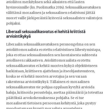
avioliiton merkityksen sekä aikuisten että lasten
hyvinvoinnille (ks. Puolimatka 2014). Seksuaalikasvatuksen
välittämä moraalinen ja seksuaalinen relativismi jättää
nuoret vaille järkiperäistä kriteeriä seksuaalisten valintojen
pohjaksi.
Liberaali seksuaalikasvatus ei kehitä kriittistä
arviointikykyä
Liberaalin seksuaalikasvatuksen perusongelma on sen
avioliittomoraalista erotettu relativistinen lähestymistapa,
joka erottaa seksuaalisuuden sen luontaisesta suhteesta
aviolliseen rakkauteen. Avioliittomoraalista erotettu
seksuaalikasvatus ei kehitä nuorten kykyä objektiiviseen
harkintaan, kriittiseen ajatteluun ja itseohjautuvuuteen,
koska se ei kehitä nuorten arvotajua ja sen varaan
rakentuvaa arviointikykyä. Tällainen ei-moraalinen
seksuaalikasvatus vie pohjaa oppilaan kyvyltä arvioida
haluja, kritisoida perusteluja, asettaa päämääriä ja toteuttaa
päätöksiä arvokokemuksensa pohjalta. Se ei tue
moraalisesti tietoisen persoonan kehitystä, joka pystyy
muodostamaan kypsiä moraalisia arvostelmia