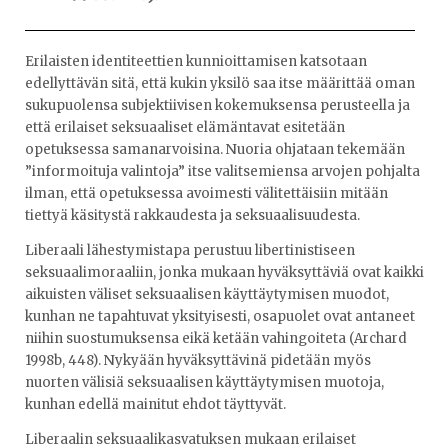
Erilaisten identiteettien kunnioittamisen katsotaan
edellyttävän sitä, että kukin yksilö saa itse määrittää oman
sukupuolensa subjektiivisen kokemuksensa perusteella ja
että erilaiset seksuaaliset elämäntavat esitetään
opetuksessa samanarvoisina. Nuoria ohjataan tekemään
”informoituja valintoja” itse valitsemiensa arvojen pohjalta
ilman, että opetuksessa avoimesti välitettäisiin mitään
tiettyä käsitystä rakkaudesta ja seksuaalisuudesta.
Liberaali lähestymistapa perustuu libertinistiseen
seksuaalimoraaliin, jonka mukaan hyväksyttäviä ovat kaikki
aikuisten väliset seksuaalisen käyttäytymisen muodot,
kunhan ne tapahtuvat yksityisesti, osapuolet ovat antaneet
niihin suostumuksensa eikä ketään vahingoiteta (Archard
1998b, 448). Nykyään hyväksyttävinä pidetään myös
nuorten välisiä seksuaalisen käyttäytymisen muotoja,
kunhan edellä mainitut ehdot täyttyvät.
Liberaalin seksuaalikasvatuksen mukaan erilaiset