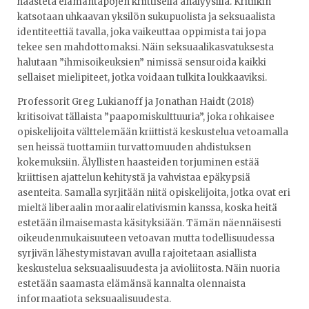
haasteta elämäntapojen kriittisellä analyysilla. Kritiikin
katsotaan uhkaavan yksilön sukupuolista ja seksuaalista
identiteettiä tavalla, joka vaikeuttaa oppimista tai jopa
tekee sen mahdottomaksi. Näin seksuaalikasvatuksesta
halutaan ”ihmisoikeuksien” nimissä sensuroida kaikki
sellaiset mielipiteet, jotka voidaan tulkita loukkaaviksi.
Professorit Greg Lukianoff ja Jonathan Haidt (2018)
kritisoivat tällaista ”paapomiskulttuuria”, joka rohkaisee
opiskelijoita välttelemään kriittistä keskustelua vetoamalla
sen heissä tuottamiin turvattomuuden ahdistuksen
kokemuksiin. Älyllisten haasteiden torjuminen estää
kriittisen ajattelun kehitystä ja vahvistaa epäkypsiä
asenteita. Samalla syrjitään niitä opiskelijoita, jotka ovat eri
mieltä liberaalin moraalirelativismin kanssa, koska heitä
estetään ilmaisemasta käsityksiään. Tämän näennäisesti
oikeudenmukaisuuteen vetoavan mutta todellisuudessa
syrjivän lähestymistavan avulla rajoitetaan asiallista
keskustelua seksuaalisuudesta ja avioliitosta. Näin nuoria
estetään saamasta elämänsä kannalta olennaista
informaatiota seksuaalisuudesta.