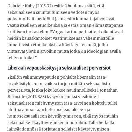
Gabriele Kuby (2015: 72) esittää huolensa siitä, että
seksuaaliseen suuntautumiseen vedoten myös
polyamoristit, pedofiilit ja insestin kannattajat voisivat
vaatia itselleen etuoikeuksia ja estää oman elämäntapansa
kriittisen tarkastelun. ”Yogyakartan periaatteet oikeuttavat
heidän kauaskantoiset vaatimuksensa vähemmistöille
annettavista etuoikeuksista käyttäen termejä, jotka
viittaavat yleviin arvoihin mutta jotka on ideologian avulla
tehty ontoiksi.”
Liberaali vapauskäsitys ja seksuaaliset perversiot
Yksilön valinnanvapauden pohjalta liberaalin tasa-
arvokäsityksen on vaikea torjua mitään seksuaalista
perversiota, jonka joku kokee nautinnolliseksi. Jonathan
Burnside (2011: 383) kysyykin, miksi yksilöiden
seksuaalisten mieltymysten tasa-arvoinen kohtelu tulisi
ulottaa ainoastaan heteroseksuaaliseen ja
homoseksuaaliseen käyttäytymiseen, eikä myös muihin
seksuaalisen käyttäytymisen muotoihin. Tällä hetkellä
lainsäädännössä torjutaan sellaiset käyttäytymisen