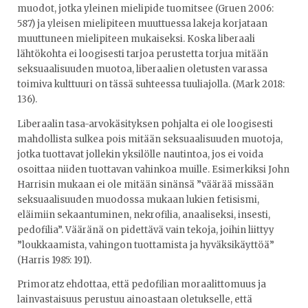
muodot, jotka yleinen mielipide tuomitsee (Gruen 2006:
587) ja yleisen mielipiteen muuttuessa lakeja korjataan
muuttuneen mielipiteen mukaiseksi. Koska liberaali
lähtökohta ei loogisesti tarjoa perustetta torjua mitään
seksuaalisuuden muotoa, liberaalien oletusten varassa
toimiva kulttuuri on tässä suhteessa tuuliajolla. (Mark 2018:
136).
Liberaalin tasa-arvokäsityksen pohjalta ei ole loogisesti
mahdollista sulkea pois mitään seksuaalisuuden muotoja,
jotka tuottavat jollekin yksilölle nautintoa, jos ei voida
osoittaa niiden tuottavan vahinkoa muille. Esimerkiksi John
Harrisin mukaan ei ole mitään sinänsä ”väärää missään
seksuaalisuuden muodossa mukaan lukien fetisismi,
eläimiin sekaantuminen, nekrofilia, anaaliseksi, insesti,
pedofilia”. Vääränä on pidettävä vain tekoja, joihin liittyy
”loukkaamista, vahingon tuottamista ja hyväksikäyttöä”
(Harris 1985: 191).
Primoratz ehdottaa, että pedofilian moraalittomuus ja
lainvastaisuus perustuu ainoastaan oletukselle, että