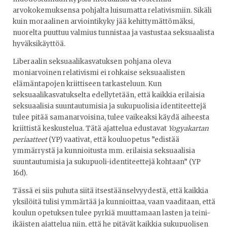
arvokokemuksensa pohjalta luisumatta relativismiin. Sikäli
kuin moraalinen arviointikyky jää kehittymättömäksi,
nuorelta puuttuu valmius tunnistaa ja vastustaa seksuaalista
hyväksikäyttöä.
Liberaalin seksuaalikasvatuksen pohjana oleva
moniarvoinen relativismi ei rohkaise seksuaalisten
elämäntapojen kriittiseen tarkasteluun. Kun
seksuaalikasvatukselta edellytetään, että kaikkia erilaisia
seksuaalisia suuntautumisia ja sukupuolisia identiteettejä
tulee pitää samanarvoisina, tulee vaikeaksi käydä aiheesta
kriittistä keskustelua. Tätä ajattelua edustavat
Yogyakartan
periaatteet
(YP) vaativat, että kouluopetus ”edistää
ymmärrystä ja kunnioitusta mm. erilaisia seksuaalisia
suuntautumisia ja sukupuoli-identiteettejä kohtaan” (YP
16d).
Tässä ei siis puhuta siitä itsestäänselvyydestä, että kaikkia
yksilöitä tulisi ymmärtää ja kunnioittaa, vaan vaaditaan, että
koulun opetuksen tulee pyrkiä muuttamaan lasten ja teini-
ikäisten ajattelua niin, että he pitävät kaikkia sukupuolisen