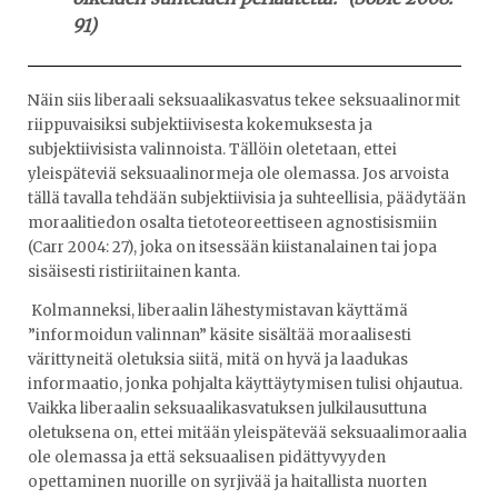
91)
Näin siis liberaali seksuaalikasvatus tekee seksuaalinormit
riippuvaisiksi subjektiivisesta kokemuksesta ja
subjektiivisista valinnoista. Tällöin oletetaan, ettei
yleispäteviä seksuaalinormeja ole olemassa. Jos arvoista
tällä tavalla tehdään subjektiivisia ja suhteellisia, päädytään
moraalitiedon osalta tietoteoreettiseen agnostisismiin
(Carr 2004: 27), joka on itsessään kiistanalainen tai jopa
sisäisesti ristiriitainen kanta.
Kolmanneksi, liberaalin lähestymistavan käyttämä
”informoidun valinnan” käsite sisältää moraalisesti
värittyneitä oletuksia siitä, mitä on hyvä ja laadukas
informaatio, jonka pohjalta käyttäytymisen tulisi ohjautua.
Vaikka liberaalin seksuaalikasvatuksen julkilausuttuna
oletuksena on, ettei mitään yleispätevää seksuaalimoraalia
ole olemassa ja että seksuaalisen pidättyvyyden
opettaminen nuorille on syrjivää ja haitallista nuorten