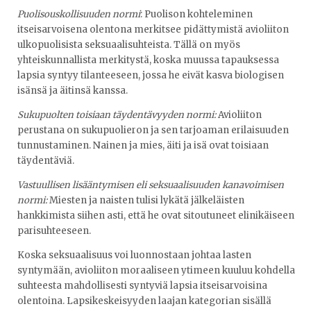
Puolisouskollisuuden normi
: Puolison kohteleminen
itseisarvoisena olentona merkitsee pidättymistä avioliiton
ulkopuolisista seksuaalisuhteista. Tällä on myös
yhteiskunnallista merkitystä, koska muussa tapauksessa
lapsia syntyy tilanteeseen, jossa he eivät kasva biologisen
isänsä ja äitinsä kanssa.
Sukupuolten toisiaan täydentävyyden normi:
Avioliiton
perustana on sukupuolieron ja sen tarjoaman erilaisuuden
tunnustaminen. Nainen ja mies, äiti ja isä ovat toisiaan
täydentäviä.
Vastuullisen lisääntymisen eli seksuaalisuuden kanavoimisen
normi:
Miesten ja naisten tulisi lykätä jälkeläisten
hankkimista siihen asti, että he ovat sitoutuneet elinikäiseen
parisuhteeseen.
Koska seksuaalisuus voi luonnostaan johtaa lasten
syntymään, avioliiton moraaliseen ytimeen kuuluu kohdella
suhteesta mahdollisesti syntyviä lapsia itseisarvoisina
olentoina. Lapsikeskeisyyden laajan kategorian sisällä