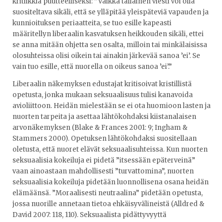
kritiikkiä puutteelliseksi: ”Vaikka tällainen viesti voi olla
suositeltava sikäli, että se ylläpitää yleispäteviä vapauden ja
kunnioituksen periaatteita, se tuo esille kapeasti
määritellyn liberaalin kasvatuksen heikkouden sikäli, ettei
se anna mitään ohjetta sen osalta, milloin tai minkälaisissa
olosuhteissa olisi oikein tai ainakin järkevää sanoa ’ei’. Se
vain tuo esille, että nuorella on oikeus sanoa ’ei’.”
Liberaalin näkemyksen edustajat kritisoivat kristillistä
opetusta, jonka mukaan seksuaalisuus tulisi kanavoida
avioliittoon. Heidän mielestään se ei ota huomioon lasten ja
nuorten tarpeita ja asettaa lähtökohdaksi kiistanalaisen
arvonäkemyksen (Blake & Frances 2001: 9; Ingham &
Stammers 2000). Opetuksen lähtökohdaksi suositellaan
oletusta, että nuoret elävät seksuaalisuhteissa. Kun nuorten
seksuaalisia kokeiluja ei pidetä ”itsessään epäterveinä”
vaan ainoastaan mahdollisesti ”turvattomina”, nuorten
seksuaalisia kokeiluja pidetään luonnollisena osana heidän
elämäänsä. ”Moraalisesti neutraalina” pidetään opetusta,
jossa nuorille annetaan tietoa ehkäisyvälineistä (Alldred &
David 2007: 118, 110). Seksuaalista pidättyvyyttä