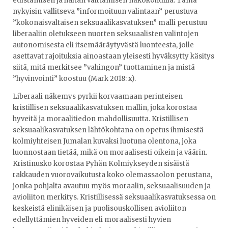
edistämisen ja haitan välttämisen näkökohdilla. Tämä
nykyisin vallitseva ”informoituun valintaan” perustuva
”kokonaisvaltaisen seksuaalikasvatuksen” malli perustuu
liberaaliin oletukseen nuorten seksuaalisten valintojen
autonomisesta eli itsemääräytyvästä luonteesta, jolle
asettavat rajoituksia ainoastaan yleisesti hyväksytty käsitys
siitä, mitä merkitsee ”vahingon” tuottaminen ja mistä
”hyvinvointi” koostuu (Mark 2018: x).
Liberaali näkemys pyrkii korvaamaan perinteisen
kristillisen seksuaalikasvatuksen mallin, joka korostaa
hyveitä ja moraalitiedon mahdollisuutta. Kristillisen
seksuaalikasvatuksen lähtökohtana on opetus ihmisestä
kolmiyhteisen Jumalan kuvaksi luotuna olentona, joka
luonnostaan tietää, mikä on moraalisesti oikein ja väärin.
Kristinusko korostaa Pyhän Kolmiykseyden sisäistä
rakkauden vuorovaikutusta koko olemassaolon perustana,
jonka pohjalta avautuu myös moraalin, seksuaalisuuden ja
avioliiton merkitys. Kristillisessä seksuaalikasvatuksessa on
keskeistä elinikäisen ja puolisouskollisen avioliiton
edellyttämien hyveiden eli moraalisesti hyvien