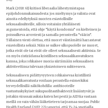
Mark (2018: 61) kritisoi liberaalia lähestymistapaa
epäjohdonmukaisuudesta: jos mieltymys ja valinta ovat
ainoita edellytyksiä nuorten esiaviollisille
seksuaalisuhteille, silloin voitaisiin yhtäläisesti
argumentoida, että ohje ”käytä kondomia” on kielteinen ja
poissulkeva arvoviesti ja samalla perusteella ”väärin”.
Tällainen viesti olettaa, että nuoret väistämättä harrastavat
esiaviollista seksiä. Näin se sulkee ulkopuolelle ne nuoret,
jotka eivät ole tai eivät ole olleet seksuaalisesti aktiivisia. Se
on myös ristiriidassa kristillisen seksuaalikasvatuksen
kanssa, joka rohkaisee nuoria siirtämään seksuaalisen
aktiviteettinsa tulevaan yksiavioiseen suhteeseen.
Seksuaaliseen pidättyvyyteen rohkaisevaa kristillistä
seksuaalikasvatusta voidaan perustella esimerkiksi
terveydellisillä näkökohdilla: antibiooteille
vastustuskykyiset sukupuolitautibakteerit lisääntyvät ja
joitakin virussairauksia kuten herpestä ja AIDSia vastaan
meillä on vain vähän lääketieteen tarjoamaa suojaa. Public
Health England (2017: 22) raportoi, että 15–24-vuotiailla