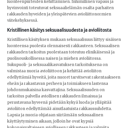
luonteenpiirteiden kehittäminen. Inhimillinen vapaus ja
hyvinvointi toteutuvat seksuaalielämän osalta parhaiten
rakkauden hyveiden ja yleispätevien avioliittonormien
viitekehyksessä.
Kristillinen käsitys seksuaalisuudesta ja avioliitosta
Kristillisen käsityksen mukaan seksuaalisuus liittyy sisäisen
luonteensa puolesta olennaisesti rakkauteen. Seksuaalisen
rakkauden tarkoitus puolestaan toteutuu elinikäisessä ja
puolisouskollisessa naisen ja miehen avioliitossa.
Sukupuoli- ja seksuaalikasvatuksen tarkoituksena on
valmistaa nuoria avioliittoon ja kehittää avioliiton
edellyttämiä hyveitä, joita nuoret tarvitsevat rakentaakseen
eheän ja rakastavan perheen ja toimiakseen lastensa
johdonmukaisina kasvattajina. Seksuaalisuuden on
tarkoitus palvella aviollisen rakkauden ilmaisua ja
perustavana hyveenä pidetään kykyä luoda ja ylläpitää
avioliiton edellyttämää ainutlaatuista rakkaussuhdetta.
Lapsia ja nuoria ohjataan siirtämään seksuaalinen
käyttäytyminen aikaan, jolloin he ovat kypsiä
kokonaisvaltaiseen aviolliseen rakkauteen ja valmiita