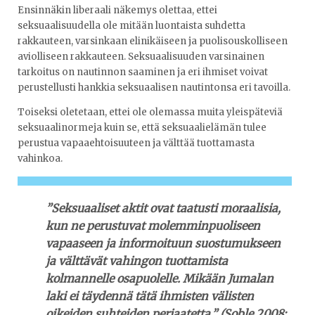
Ensinnäkin liberaali näkemys olettaa, ettei
seksuaalisuudella ole mitään luontaista suhdetta
rakkauteen, varsinkaan elinikäiseen ja puolisouskolliseen
aviolliseen rakkauteen. Seksuaalisuuden varsinainen
tarkoitus on nautinnon saaminen ja eri ihmiset voivat
perustellusti hankkia seksuaalisen nautintonsa eri tavoilla.
Toiseksi oletetaan, ettei ole olemassa muita yleispäteviä
seksuaalinormeja kuin se, että seksuaalielämän tulee
perustua vapaaehtoisuuteen ja välttää tuottamasta
vahinkoa.
”Seksuaaliset aktit ovat taatusti moraalisia,
kun ne perustuvat molemminpuoliseen
vapaaseen ja informoituun suostumukseen
ja välttävät vahingon tuottamista
kolmannelle osapuolelle. Mikään Jumalan
laki ei täydennä tätä ihmisten välisten
oikeiden suhteiden periaatetta.” (Soble 2008: