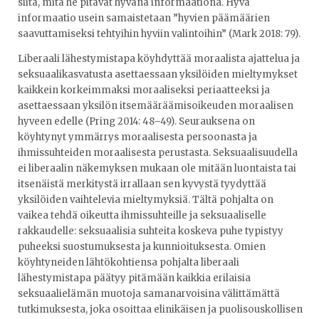
siitä, mitä he pitävät hyvänä informaationa. Hyvä
informaatio usein samaistetaan ”hyvien päämäärien
saavuttamiseksi tehtyihin hyviin valintoihin” (Mark 2018: 79).
Liberaali lähestymistapa köyhdyttää moraalista ajattelua ja
seksuaalikasvatusta asettaessaan yksilöiden mieltymykset
kaikkein korkeimmaksi moraaliseksi periaatteeksi ja
asettaessaan yksilön itsemääräämisoikeuden moraalisen
hyveen edelle (Pring 2014: 48–49). Seurauksena on
köyhtynyt ymmärrys moraalisesta persoonasta ja
ihmissuhteiden moraalisesta perustasta. Seksuaalisuudella
ei liberaalin näkemyksen mukaan ole mitään luontaista tai
itsenäistä merkitystä irrallaan sen kyvystä tyydyttää
yksilöiden vaihtelevia mieltymyksiä. Tältä pohjalta on
vaikea tehdä oikeutta ihmissuhteille ja seksuaaliselle
rakkaudelle: seksuaalisia suhteita koskeva puhe typistyy
puheeksi suostumuksesta ja kunnioituksesta. Omien
köyhtyneiden lähtökohtiensa pohjalta liberaali
lähestymistapa päätyy pitämään kaikkia erilaisia
seksuaalielämän muotoja samanarvoisina välittämättä
tutkimuksesta, joka osoittaa elinikäisen ja puolisouskollisen