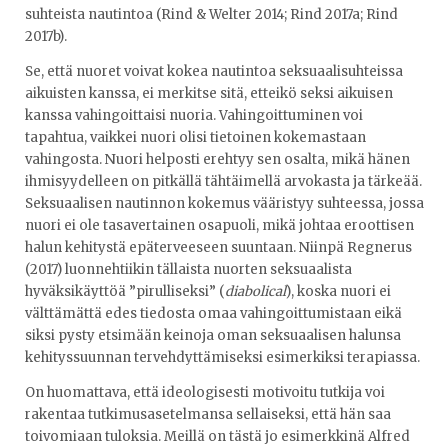
suhteista nautintoa (Rind & Welter 2014; Rind 2017a; Rind
2017b).
Se, että nuoret voivat kokea nautintoa seksuaalisuhteissa
aikuisten kanssa, ei merkitse sitä, etteikö seksi aikuisen
kanssa vahingoittaisi nuoria. Vahingoittuminen voi
tapahtua, vaikkei nuori olisi tietoinen kokemastaan
vahingosta. Nuori helposti erehtyy sen osalta, mikä hänen
ihmisyydelleen on pitkällä tähtäimellä arvokasta ja tärkeää.
Seksuaalisen nautinnon kokemus vääristyy suhteessa, jossa
nuori ei ole tasavertainen osapuoli, mikä johtaa eroottisen
halun kehitystä epäterveeseen suuntaan. Niinpä Regnerus
(2017) luonnehtiikin tällaista nuorten seksuaalista
hyväksikäyttöä ”pirulliseksi” (
diabolical
), koska nuori ei
välttämättä edes tiedosta omaa vahingoittumistaan eikä
siksi pysty etsimään keinoja oman seksuaalisen halunsa
kehityssuunnan tervehdyttämiseksi esimerkiksi terapiassa.
On huomattava, että ideologisesti motivoitu tutkija voi
rakentaa tutkimusasetelmansa sellaiseksi, että hän saa
toivomiaan tuloksia. Meillä on tästä jo esimerkkinä Alfred