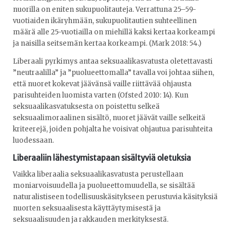
nuorilla on eniten sukupuolitauteja. Verrattuna 25–59-
vuotiaiden ikäryhmään, sukupuolitautien suhteellinen
määrä alle 25-vuotiailla on miehillä kaksi kertaa korkeampi
ja naisilla seitsemän kertaa korkeampi. (Mark 2018: 54.)
Liberaali pyrkimys antaa seksuaalikasvatusta oletettavasti
”neutraalilla” ja ”puolueettomalla” tavalla voi johtaa siihen,
että nuoret kokevat jäävänsä vaille riittävää ohjausta
parisuhteiden luomista varten (Ofsted 2010: 14). Kun
seksuaalikasvatuksesta on poistettu selkeä
seksuaalimoraalinen sisältö, nuoret jäävät vaille selkeitä
kriteerejä, joiden pohjalta he voisivat ohjautua parisuhteita
luodessaan.
Liberaaliin lähestymistapaan sisältyviä oletuksia
Vaikka liberaalia seksuaalikasvatusta perustellaan
moniarvoisuudella ja puolueettomuudella, se sisältää
naturalistiseen todellisuuskäsitykseen perustuvia käsityksiä
nuorten seksuaalisesta käyttäytymisestä ja
seksuaalisuuden ja rakkauden merkityksestä.