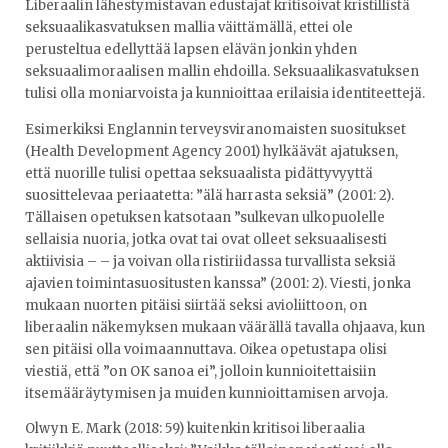
Liberaalin lähestymistavan edustajat kritisoivat kristillistä
seksuaalikasvatuksen mallia väittämällä, ettei ole
perusteltua edellyttää lapsen elävän jonkin yhden
seksuaalimoraalisen mallin ehdoilla. Seksuaalikasvatuksen
tulisi olla moniarvoista ja kunnioittaa erilaisia identiteettejä.
Esimerkiksi Englannin terveysviranomaisten suositukset
(Health Development Agency 2001) hylkäävät ajatuksen,
että nuorille tulisi opettaa seksuaalista pidättyvyyttä
suosittelevaa periaatetta: ”älä harrasta seksiä” (2001: 2).
Tällaisen opetuksen katsotaan ”sulkevan ulkopuolelle
sellaisia nuoria, jotka ovat tai ovat olleet seksuaalisesti
aktiivisia – – ja voivan olla ristiriidassa turvallista seksiä
ajavien toimintasuositusten kanssa” (2001: 2). Viesti, jonka
mukaan nuorten pitäisi siirtää seksi avioliittoon, on
liberaalin näkemyksen mukaan väärällä tavalla ohjaava, kun
sen pitäisi olla voimaannuttava. Oikea opetustapa olisi
viestiä, että ”on OK sanoa ei”, jolloin kunnioitettaisiin
itsemääräytymisen ja muiden kunnioittamisen arvoja.
Olwyn E. Mark (2018: 59) kuitenkin kritisoi liberaalia