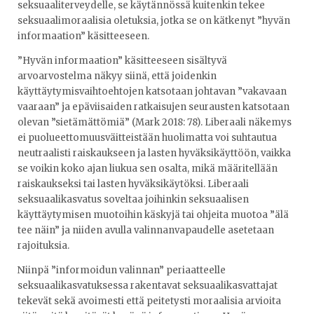
seksuaaliterveydelle, se käytännössä kuitenkin tekee
seksuaalimoraalisia oletuksia, jotka se on kätkenyt ”hyvän
informaation” käsitteeseen.
”Hyvän informaation” käsitteeseen sisältyvä
arvoarvostelma näkyy siinä, että joidenkin
käyttäytymisvaihtoehtojen katsotaan johtavan ”vakavaan
vaaraan” ja epäviisaiden ratkaisujen seurausten katsotaan
olevan ”sietämättömiä” (Mark 2018: 78). Liberaali näkemys
ei puolueettomuusväitteistään huolimatta voi suhtautua
neutraalisti raiskaukseen ja lasten hyväksikäyttöön, vaikka
se voikin koko ajan liukua sen osalta, mikä määritellään
raiskaukseksi tai lasten hyväksikäytöksi. Liberaali
seksuaalikasvatus soveltaa joihinkin seksuaalisen
käyttäytymisen muotoihin käskyjä tai ohjeita muotoa ”älä
tee näin” ja niiden avulla valinnanvapaudelle asetetaan
rajoituksia.
Niinpä ”informoidun valinnan” periaatteelle
seksuaalikasvatuksessa rakentavat seksuaalikasvattajat
tekevät sekä avoimesti että peitetysti moraalisia arvioita