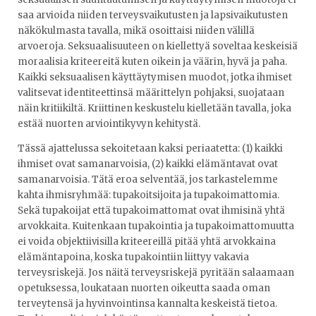
saa arvioida niiden terveysvaikutusten ja lapsivaikutusten
näkökulmasta tavalla, mikä osoittaisi niiden välillä
arvoeroja. Seksuaalisuuteen on kiellettyä soveltaa keskeisiä
moraalisia kriteereitä kuten oikein ja väärin, hyvä ja paha.
Kaikki seksuaalisen käyttäytymisen muodot, jotka ihmiset
valitsevat identiteettinsä määrittelyn pohjaksi, suojataan
näin kritiikiltä. Kriittinen keskustelu kielletään tavalla, joka
estää nuorten arviointikyvyn kehitystä.
Tässä ajattelussa sekoitetaan kaksi periaatetta: (1) kaikki
ihmiset ovat samanarvoisia, (2) kaikki elämäntavat ovat
samanarvoisia. Tätä eroa selventää, jos tarkastelemme
kahta ihmisryhmää: tupakoitsijoita ja tupakoimattomia.
Sekä tupakoijat että tupakoimattomat ovat ihmisinä yhtä
arvokkaita. Kuitenkaan tupakointia ja tupakoimattomuutta
ei voida objektiivisilla kriteereillä pitää yhtä arvokkaina
elämäntapoina, koska tupakointiin liittyy vakavia
terveysriskejä. Jos näitä terveysriskejä pyritään salaamaan
opetuksessa, loukataan nuorten oikeutta saada oman
terveytensä ja hyvinvointinsa kannalta keskeistä tietoa.