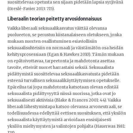
suosittelevaa opetusta sen sijaan pidetään lapsia syrjivänä
(Greslé-Favier 2013: 715).
Liberaalin teorian peitetty arvosidonnaisuus
Vaikka liberaali seksuaalikasvatus väittää olevansa
puolueeton, se perustuu kiistanalaiseen oletukseen, jonka
mukaan nuorten osallistuminen esiaviollisiin
seksuaalisuhteisiin on normaali ja väistämätön osa heidän
kehitysprosessiaan (Egan & Hawkes 2010). Tämän mukaan
on epätoivottavaa, tarpeetonta ja mahdotonta asettaa
tavoite, etteivät nuoret harrastaisi seksiä. Seksuaalista
pidättymistä suosittelevaa seksuaalikasvatusta pidetään
esteenä turvallisen seksuaalikäyttäytymisen opetukselle.
Epäreilua tai jopa mahdotonta katsotaan olevan edistää
seksuaalista pidättyvyyttä niissä nuorissa, jotka ovat jo
seksuaalisesti aktiivisia (Blake & Frances 2001: 44). Vaikka
liberaali lähestymistapa katsoo olevansa arvoneutraali, se
todellisuudessa edellyttää eettisen suosituksen, että yksilön
seksuaalista käyttäytymistä arvioidaan ensisijaisesti
yksilön mieltymysten ja valintojen pohjalta (Hauerwas 1981:
178).