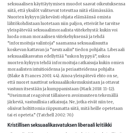
seksuaalisen käyttäytymisen muodot saavat oikeutuksensa
siitä, että yksilöt valitsevat toteuttaa niitä elämässään.
Nuorten kykyyn järkevästi ohjata elämäänsä omista
lähtökohdistaan luotetaan niin paljon, etteivät he tarvitse
yleispätevää seksuaalimoraalista viitekehystä: kukin voi
luoda oman moraalisen viitekehyksensä ja tehdä
”informoituja valintoja” saamansa seksuaalisuutta
koskevan kattavan ja ”neutraalin” tiedon pohjalta. Liberaali
seksuaalikasvatus edellyttää ”uskon hyppyä”, uskoa
nuorten kykyyn tehdä informoituja ratkaisuja kukin omien
moraalisten intuitioidensa ja periaatteidensa pohjalta
(Blake & Frances 2001: 44). Ainoa yleispätevä ehto on se,
että nuoret nauttivat seksuaalikokemuksistaan ja ottavat
vastuun itsestään ja kumppanistaan (Mark 2018: 11–12).
”Useimmat reagoivat tällaiseen avoimuuteen tekemällä
järkeviä, vastuullisia ratkaisuja. Ne, jotka eivät niin tee,
olisivat holtittomia riippumatta siitä, mitä heille opetetaan
tai ei opeteta.” (Tatchell 2002: 70.)
Kristillisen seksuaalikasvatuksen liberaali kritiikki