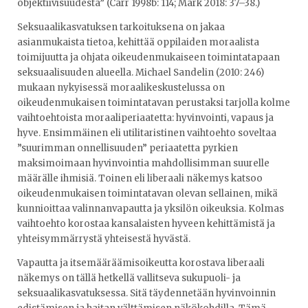
objektiivisuudesta” (Carr 1998b: 114; Mark 2018: 37–38.)
Seksuaalikasvatuksen tarkoituksena on jakaa
asianmukaista tietoa, kehittää oppilaiden moraalista
toimijuutta ja ohjata oikeudenmukaiseen toimintatapaan
seksuaalisuuden alueella. Michael Sandelin (2010: 246)
mukaan nykyisessä moraalikeskustelussa on
oikeudenmukaisen toimintatavan perustaksi tarjolla kolme
vaihtoehtoista moraaliperiaatetta: hyvinvointi, vapaus ja
hyve. Ensimmäinen eli utilitaristinen vaihtoehto soveltaa
”suurimman onnellisuuden” periaatetta pyrkien
maksimoimaan hyvinvointia mahdollisimman suurelle
määrälle ihmisiä. Toinen eli liberaali näkemys katsoo
oikeudenmukaisen toimintatavan olevan sellainen, mikä
kunnioittaa valinnanvapautta ja yksilön oikeuksia. Kolmas
vaihtoehto korostaa kansalaisten hyveen kehittämistä ja
yhteisymmärrystä yhteisestä hyvästä.
Vapautta ja itsemääräämisoikeutta korostava liberaali
näkemys on tällä hetkellä vallitseva sukupuoli- ja
seksuaalikasvatuksessa. Sitä täydennetään hyvinvoinnin