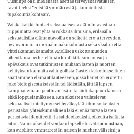
Tuskinpa olisi mielekästä asettaa terveyskasvatuksen
tavoitteeksi ”edistää ymmärrystä ja kunnioitusta
tupakointia kohtaan”.
Vaikka kaikki ihmiset seksuaalisesta elämäntavastaan
riippumatta ovat yhtä arvokkaita ihmisinä, erilaisilla
seksuaalisilla elämäntavoilla on selkeitä eroja terveyden,
hyvinvoinnin ja moraalin näkökulmasta sekä yksilön että
yhteiskunnan kannalta. Aviollisen uskottomuuden
aiheuttama perhe-elämän konfliktitason nousu ja
epävakaus ovat tutkimusten mukaan lasten ja nuorten
kehityksen kannalta vahingollisia. Lasten tarkoituksellinen
saattaminen elämäntilanteeseen, jossa hänet on erotettu
joko biologisesta isästään tai äidistään, jättää lapsen
kamppailemaan puuttuvan isän- tai äidinkaipuun kanssa
ehkä loppuelämäkseen. Kun aikuisten vaihtelevat
seksuaaliset mieltymykset hyväksytään ihmisoikeuksien
perustaksi, yhteiskunnallinen laki ei enää turvaa lasten
perustavia identiteetti- ja suhdeoikeuksia, oikeutta isään ja
äitiin. Nämä oikeudet voidaan lapselle turvata ainoastaan,
kun avioliitto ymmärretään naisen ja miehen väliseksi ja