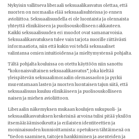
Nykyisin vallitseva liberaali seksuaalikasvatus olettaa, että
nuorten on normaalia elää seksuaalisuhteissa jo ennen
avioliittoa. Seksuaalisuudella ei ole luontaista ja olennaista
yhteyttä elinikäiseen ja puolisouskolliseen rakkauteen.
Kaikki seksuaalisuuden eri muodot ovat samanarvoisia.
Seksuaalikasvatuksen tulee vain tarjota nuorille riittävästi
informaatiota, niin että kukin voi tehdä seksuaaliset
valintansa omien intuitioidensa ja mieltymystensä pohjalta.
Tältä pohjalta kouluissa on otettu käyttöön niin sanottu
”kokonaisvaltainen seksuaalikasvatus”, joka kieltää
yleispätevän seksuaalimoraalin olemassaolon ja pyrkii
murentamaan lasten ja nuorten luontaisen tajun siitä, että
seksuaalisuus kuuluu elinikäiseen ja puolisouskolliseen
naisen ja miehen avioliittoon.
Liberaalin näkemyksen mukaan koulujen sukupuoli- ja
seksuaalikasvatuksen keskeisinä arvoina tulisi pitää yksilön
itsemääräämisoikeutta ja erilaisten identiteettien ja
moninaisuuden kunnioittamista: opetuksen tähtäimenä on
”tiedon saaminen, taitojen hankkiminen ja asenteiden ja