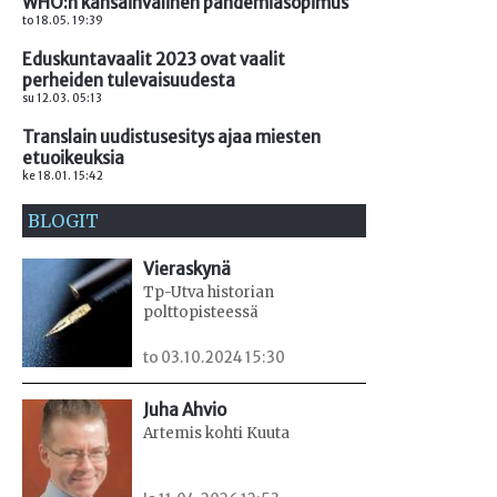
WHO:n kansainvälinen pandemiasopimus
to 18.05. 19:39
Eduskuntavaalit 2023 ovat vaalit
perheiden tulevaisuudesta
su 12.03. 05:13
Translain uudistusesitys ajaa miesten
etuoikeuksia
ke 18.01. 15:42
BLOGIT
Vieraskynä
Tp-Utva historian
polttopisteessä
to 03.10.2024 15:30
Juha Ahvio
Artemis kohti Kuuta