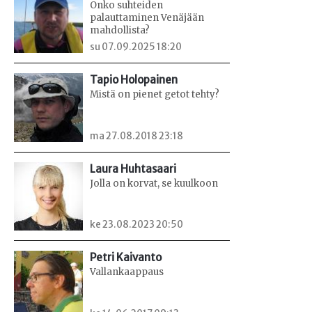
Onko suhteiden
palauttaminen Venäjään
mahdollista?
su 07.09.2025 18:20
Tapio Holopainen
Mistä on pienet getot tehty?
ma 27.08.2018 23:18
Laura Huhtasaari
Jolla on korvat, se kuulkoon
ke 23.08.2023 20:50
Petri Kaivanto
Vallankaappaus