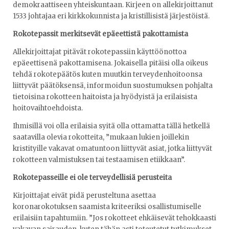
demokraattiseen yhteiskuntaan. Kirjeen on allekirjoittanut
1533 johtajaa eri kirkkokunnista ja kristillisistä järjestöistä.
Rokotepassit merkitsevät epäeettistä pakottamista
Allekirjoittajat pitävät rokotepassiin käyttöönottoa
epäeettisenä pakottamisena. Jokaisella pitäisi olla oikeus
tehdä rokotepäätös kuten muutkin terveydenhoitoonsa
liittyvät päätöksensä, informoidun suostumuksen pohjalta
tietoisina rokotteen haitoista ja hyödyistä ja erilaisista
hoitovaihtoehdoista.
Ihmisillä voi olla erilaisia syitä olla ottamatta tällä hetkellä
saatavilla olevia rokotteita, ”mukaan lukien joillekin
kristityille vakavat omatuntoon liittyvät asiat, jotka liittyvät
rokotteen valmistuksen tai testaamisen etiikkaan”.
Rokotepasseille ei ole terveydellisiä perusteita
Kirjoittajat eivät pidä perusteltuna asettaa
koronarokotuksen saamista kriteeriksi osallistumiselle
erilaisiin tapahtumiin. ”Jos rokotteet ehkäisevät tehokkaasti