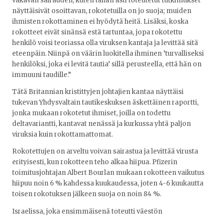
vakavan sairauden, kuten tähän asti toteutetut tutkimukset
näyttäisivät osoittavan, rokotetuilla on jo suoja; muiden
ihmisten rokottaminen ei hyödytä heitä. Lisäksi, koska
rokotteet eivät sinänsä estä tartuntaa, jopa rokotettu
henkilö voisi teoriassa olla viruksen kantaja ja levittää sitä
eteenpäin. Niinpä on väärin luokitella ihminen ’turvalliseksi
henkilöksi, joka ei levitä tautia’ sillä perusteella, että hän on
immuuni taudille.”
Tätä Britannian kristittyjen johtajien kantaa näyttäisi
tukevan Yhdysvaltain tautikeskuksen äskettäinen raportti,
jonka mukaan rokotetut ihmiset, joilla on todettu
deltavariantti, kantavat nenässä ja kurkussa yhtä paljon
viruksia kuin rokottamattomat.
Rokotettujen on arveltu voivan sairastua ja levittää virusta
erityisesti, kun rokotteen teho alkaa hiipua. Pfizerin
toimitusjohtajan Albert Bourlan mukaan rokotteen vaikutus
hiipuu noin 6 % kahdessa kuukaudessa, joten 4-6 kuukautta
toisen rokotuksen jälkeen suoja on noin 84 %.
Israelissa, joka ensimmäisenä toteutti väestön