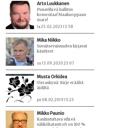
Arto Luukkanen
Punavihreä hallitus
komentaa! Maakuoppaan
mars!
la 25.02.2023 13:58
Mika Niikko
Suvaitsevaisuuden kirjavat
käsitteet
su 13.09.2020 23:07
Musta Orkidea
Vieraskynä: Kirje eräältä
äidiltä
pe 08.02.2019 13:23
Mikko Paunio
Kauhistuttava vihreä
sähkökatastrofi on 100 %