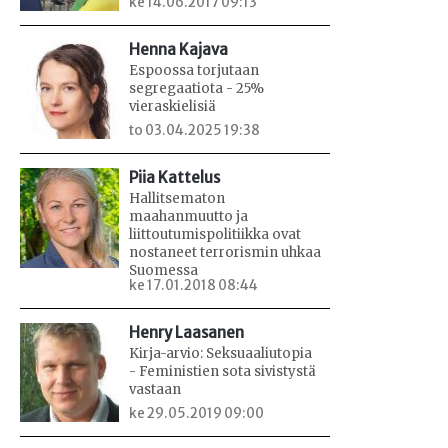
ke 14.06.2017 09:13
Henna Kajava
Espoossa torjutaan
segregaatiota - 25%
vieraskielisiä
to 03.04.2025 19:38
Piia Kattelus
Hallitsematon
maahanmuutto ja
liittoutumispolitiikka ovat
nostaneet terrorismin uhkaa
Suomessa
ke 17.01.2018 08:44
Henry Laasanen
Kirja-arvio: Seksuaaliutopia
- Feministien sota sivistystä
vastaan
ke 29.05.2019 09:00