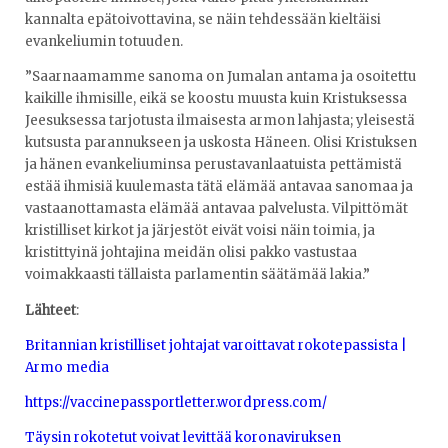
kannalta epätoivottavina, se näin tehdessään kieltäisi
evankeliumin totuuden.
”Saarnaamamme sanoma on Jumalan antama ja osoitettu
kaikille ihmisille, eikä se koostu muusta kuin Kristuksessa
Jeesuksessa tarjotusta ilmaisesta armon lahjasta; yleisestä
kutsusta parannukseen ja uskosta Häneen. Olisi Kristuksen
ja hänen evankeliuminsa perustavanlaatuista pettämistä
estää ihmisiä kuulemasta tätä elämää antavaa sanomaa ja
vastaanottamasta elämää antavaa palvelusta. Vilpittömät
kristilliset kirkot ja järjestöt eivät voisi näin toimia, ja
kristittyinä johtajina meidän olisi pakko vastustaa
voimakkaasti tällaista parlamentin säätämää lakia.”
Lähteet
:
Britannian kristilliset johtajat varoittavat rokotepassista |
Armo media
https://vaccinepassportletter.wordpress.com/
Täysin rokotetut voivat levittää koronaviruksen