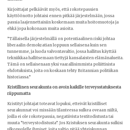
Kirjoittajat pelkäävät myös, että rokotepassien
käyttöönotto johtaisi ennen pitkää järjestelmään, jossa
passia laajennettaisiin koskemaan muita hoitomuotoja ja
ehkä jopa kokonaan muita asioita.
”Tällaisella järjestelmällä on potentiaalinen riski johtaa
liberaalin demokratian loppuun sellaisena kuin sen
tunnemme, ja luoda valvontavaltio, jossa hallitus käyttää
tekniikkaa hallitsemaan tiettyjä kansalaisten elämänalueita.
Tämä on sellaisenaan yksi vaarallisimmista poliittisista
ehdotuksista, joita on koskaan tehty Britannian politiikan
historiassa.”
Kristillinen seurakunta on avoin kaikille terveysstatuksesta
riippumatta
Kristityt johtajat toteavat lopuksi, etteivät kristilliset
seurakunnat voi missään tilanteessa sulkea oveaan niiltä,
joilla ei ole rokotepassia, negatiivista testitodistusta tai
muuta ”terveystodistusta”. Jos Kristuksen seurakunta sulkisi
ulkopuolelle ihmiset, joita valtio pitää yhteiskunnan