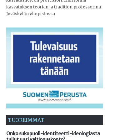
kasvatustieteen professori. Hän toimii
kasvatuksen teorian ja tradition professorina
Jyväskylän yliopistossa
TUOREIMMAT
Onko sukupuoli-identiteetti-ideologiasta
tullut uusi valtionuskonto?