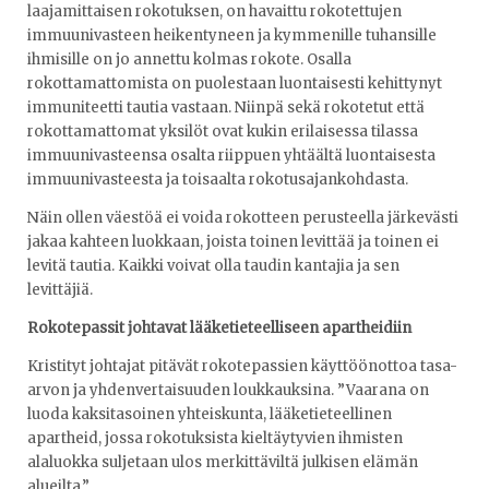
laajamittaisen rokotuksen, on havaittu rokotettujen
immuunivasteen heikentyneen ja kymmenille tuhansille
ihmisille on jo annettu kolmas rokote. Osalla
rokottamattomista on puolestaan luontaisesti kehittynyt
immuniteetti tautia vastaan. Niinpä sekä rokotetut että
rokottamattomat yksilöt ovat kukin erilaisessa tilassa
immuunivasteensa osalta riippuen yhtäältä luontaisesta
immuunivasteesta ja toisaalta rokotusajankohdasta.
Näin ollen väestöä ei voida rokotteen perusteella järkevästi
jakaa kahteen luokkaan, joista toinen levittää ja toinen ei
levitä tautia. Kaikki voivat olla taudin kantajia ja sen
levittäjiä.
Rokotepassit johtavat lääketieteelliseen apartheidiin
Kristityt johtajat pitävät rokotepassien käyttöönottoa tasa-
arvon ja yhdenvertaisuuden loukkauksina. ”Vaarana on
luoda kaksitasoinen yhteiskunta, lääketieteellinen
apartheid, jossa rokotuksista kieltäytyvien ihmisten
alaluokka suljetaan ulos merkittäviltä julkisen elämän
alueilta.”