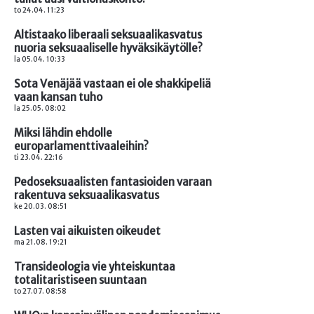
to 24.04. 11:23
Altistaako liberaali seksuaalikasvatus
nuoria seksuaaliselle hyväksikäytölle?
la 05.04. 10:33
Sota Venäjää vastaan ei ole shakkipeliä
vaan kansan tuho
la 25.05. 08:02
Miksi lähdin ehdolle
europarlamenttivaaleihin?
ti 23.04. 22:16
Pedoseksuaalisten fantasioiden varaan
rakentuva seksuaalikasvatus
ke 20.03. 08:51
Lasten vai aikuisten oikeudet
ma 21.08. 19:21
Transideologia vie yhteiskuntaa
totalitaristiseen suuntaan
to 27.07. 08:58