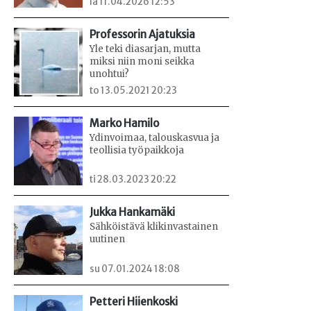
la 11.04.2026 12:53
Professorin Ajatuksia
Yle teki diasarjan, mutta
miksi niin moni seikka
unohtui?
to 13.05.2021 20:23
Marko Hamilo
Ydinvoimaa, talouskasvua ja
teollisia työpaikkoja
ti 28.03.2023 20:22
Jukka Hankamäki
Sähköistävä klikinvastainen
uutinen
su 07.01.2024 18:08
Petteri Hiienkoski