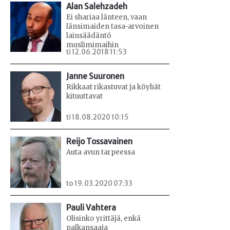
Alan Salehzadeh
Ei shariaa länteen, vaan
länsimaiden tasa-arvoinen
lainsäädäntö
muslimimaihin
ti 12.06.2018 11:53
Janne Suuronen
Rikkaat rikastuvat ja köyhät
kituuttavat
ti 18.08.2020 10:15
Reijo Tossavainen
Auta avun tarpeessa
to 19.03.2020 07:33
Pauli Vahtera
Olisinko yrittäjä, enkä
palkansaaja