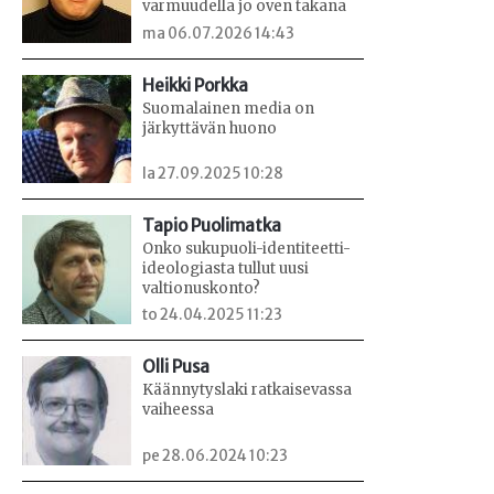
varmuudella jo oven takana
ma 06.07.2026 14:43
Heikki Porkka
Suomalainen media on
järkyttävän huono
la 27.09.2025 10:28
Tapio Puolimatka
Onko sukupuoli-identiteetti-
ideologiasta tullut uusi
valtionuskonto?
to 24.04.2025 11:23
Olli Pusa
Käännytyslaki ratkaisevassa
vaiheessa
pe 28.06.2024 10:23