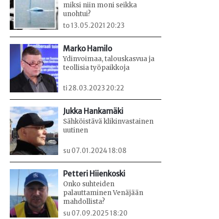
miksi niin moni seikka
unohtui?
to 13.05.2021 20:23
Marko Hamilo
Ydinvoimaa, talouskasvua ja
teollisia työpaikkoja
ti 28.03.2023 20:22
Jukka Hankamäki
Sähköistävä klikinvastainen
uutinen
su 07.01.2024 18:08
Petteri Hiienkoski
Onko suhteiden
palauttaminen Venäjään
mahdollista?
su 07.09.2025 18:20