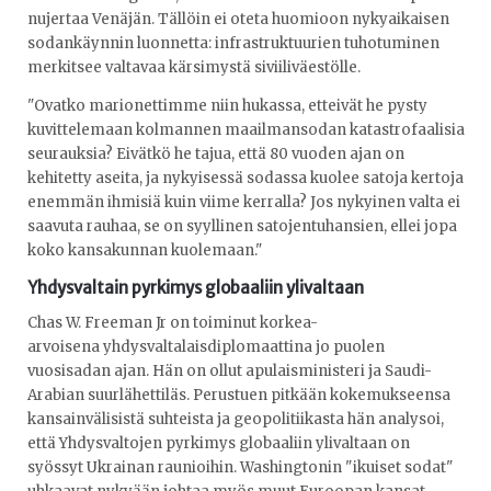
nujertaa Venäjän. Tällöin ei oteta huomioon nykyaikaisen
sodankäynnin luonnetta: infrastruktuurien tuhotuminen
merkitsee valtavaa kärsimystä siviiliväestölle.
"Ovatko marionettimme niin hukassa, etteivät he pysty
kuvittelemaan kolmannen maailmansodan katastrofaalisia
seurauksia? Eivätkö he tajua, että 80 vuoden ajan on
kehitetty aseita, ja nykyisessä sodassa kuolee satoja kertoja
enemmän ihmisiä kuin viime kerralla? Jos nykyinen valta ei
saavuta rauhaa, se on syyllinen satojentuhansien, ellei jopa
koko kansakunnan kuolemaan."
Yhdysvaltain pyrkimys globaaliin ylivaltaan
Chas W. Freeman Jr on toiminut korkea-
arvoisena yhdysvaltalaisdiplomaattina jo puolen
vuosisadan ajan. Hän on ollut apulaisministeri ja Saudi-
Arabian suurlähettiläs. Perustuen pitkään kokemukseensa
kansainvälisistä suhteista ja geopolitiikasta hän analysoi,
että Yhdysvaltojen pyrkimys globaaliin ylivaltaan on
syössyt Ukrainan raunioihin. Washingtonin "ikuiset sodat"