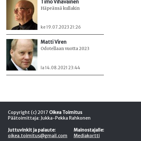
Timo Vihavainen
Häpeänsä kullakin
ke 19.07.2023 21:26
Matti Viren
Odotellaan vuotta 2023
la 14.08.2021 23:44
Copyright (c) 2017
Oikea Toimitus
Päätoimittaja: Jukka-Pekka Rahkonen
Juttuvinkit ja palaute:
Mainostajalle:
oikea.toimitus@gmail.com
Mediakortti