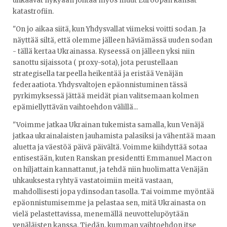
uhkaavat nykyään johtaa myös muut Euroopan kansat
katastrofiin.
"On jo aikaa siitä, kun Yhdysvallat viimeksi voitti sodan. Ja
näyttää siltä, että olemme jälleen häviämässä uuden sodan
- tällä kertaa Ukrainassa. Kyseessä on jälleen yksi niin
sanottu sijaissota ( proxy-sota), jota perustellaan
strategisella tarpeella heikentää ja eristää Venäjän
federaatiota. Yhdysvaltojen epäonnistuminen tässä
pyrkimyksessä jättää meidät pian valitsemaan kolmen
epämiellyttävän vaihtoehdon välillä...
"Voimme jatkaa Ukrainan tukemista samalla, kun Venäjä
jatkaa ukrainalaisten jauhamista palasiksi ja vähentää maan
aluetta ja väestöä päivä päivältä. Voimme kiihdyttää sotaa
entisestään, kuten Ranskan presidentti Emmanuel Macron
on hiljattain kannattanut, ja tehdä niin huolimatta Venäjän
uhkauksesta ryhtyä vastatoimiin meitä vastaan,
mahdollisesti jopa ydinsodan tasolla. Tai voimme myöntää
epäonnistumisemme ja pelastaa sen, mitä Ukrainasta on
vielä pelastettavissa, menemällä neuvottelupöytään
venäläisten kanssa. Tiedän, kumman vaihtoehdon itse