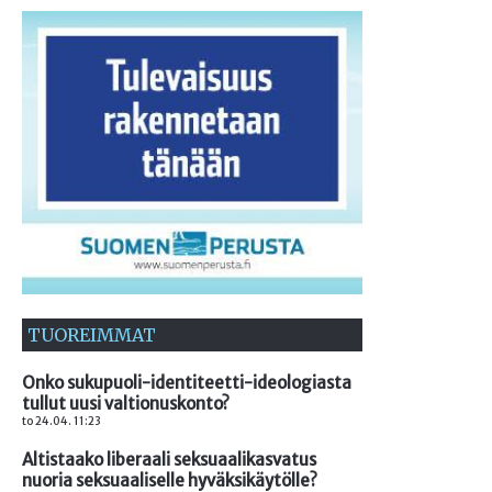
TUOREIMMAT
Onko sukupuoli-identiteetti-ideologiasta
tullut uusi valtionuskonto?
to 24.04. 11:23
Altistaako liberaali seksuaalikasvatus
nuoria seksuaaliselle hyväksikäytölle?