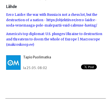
Lähde
Eero Laidre: the war with Russia is not a chess lot, but the
destruction of a nation -
https://objektiiv.ee/eero-laidre-
soda-venemaaga-pole-malepartii-vaid-rahvuse-having/
America's top diplomat: U.S. plunges Ukraine to destruction
and threatens to doom the whole of Europe | Macroscope
(makroskoop.ee)
Tapio Puolimatka
la 25.05. 08:02