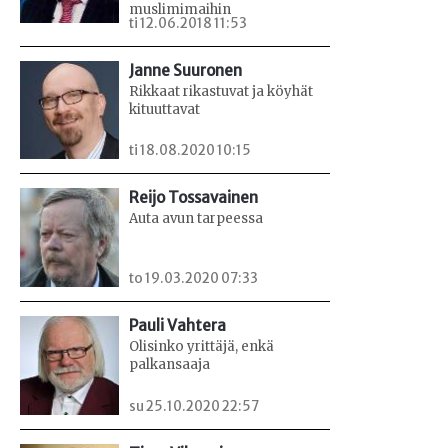
muslimimaihin
ti 12.06.2018 11:53
Janne Suuronen
Rikkaat rikastuvat ja köyhät
kituuttavat
ti 18.08.2020 10:15
Reijo Tossavainen
Auta avun tarpeessa
to 19.03.2020 07:33
Pauli Vahtera
Olisinko yrittäjä, enkä
palkansaaja
su 25.10.2020 22:57