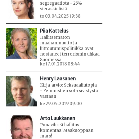
segregaatiota - 25%
vieraskielisiä
to 03.04.2025 19:38
Piia Kattelus
Hallitsematon
maahanmuutto ja
liittoutumispolitiikka ovat
nostaneet terrorismin uhkaa
Suomessa
ke 17.01.2018 08:44
Henry Laasanen
Kirja-arvio: Seksuaaliutopia
- Feministien sota sivistystä
vastaan
ke 29.05.2019 09:00
Arto Luukkanen
Punavihreä hallitus
komentaa! Maakuoppaan
mars!