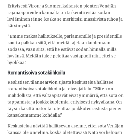
Erityisesti Viron ja Suomen kaltaisten pienten Venäjän
rajanaapureiden kannalta on tärkeintä estää sodan
leviäminen tänne, koska se merkitsisi massiivista tuhoa ja
kärsimystä.
"Emme maksa hallitukselle, parlamentille ja presidentille
suurta palkkaa siitä, että meidät ajetaan kuolemaan
sodassa, vaan siitä, että he estävät sodan hinnalla millä
hyvänsä. Meidän tulee pelottaa vastapuoli niin, ettei se
hyökkää."
Romantisoiva sotakiihkoilu
Realistisen tilannearvion sijasta keskustelua hallitsee
romantisoiva sotakiihkoilu ja toiveajattelu. "Miten on
mahdollista, että valtaapitävät eivät ymmärrä, että sota on
tappamista ja joukkokuolemia, erityisesti nykyaikana. On
täysin käsittämätöntä toteuttaa joukkoteurastusta pienen
kansakuntamme kohdalla."
Keskustelua näyttää hallitsevan asenne, ettei sota Venäjän
kanssa ole ongelma, koska oletettavasti Nato voi helposti