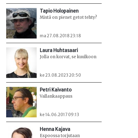
Tapio Holopainen
Mistä on pienet getot tehty?
ma 27.08.2018 23:18
Laura Huhtasaari
Jolla on korvat, se kuulkoon
ke 23.08.2023 20:50
Petri Kaivanto
Vallankaappaus
ke 14.06.2017 09:13
Henna Kajava
Espoossa torjutaan