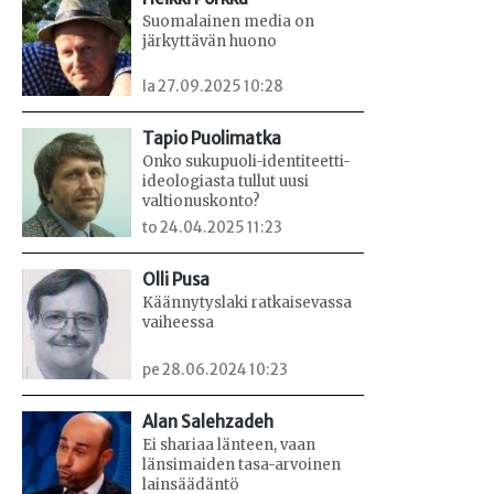
Suomalainen media on
järkyttävän huono
la 27.09.2025 10:28
Tapio Puolimatka
Onko sukupuoli-identiteetti-
ideologiasta tullut uusi
valtionuskonto?
to 24.04.2025 11:23
Olli Pusa
Käännytyslaki ratkaisevassa
vaiheessa
pe 28.06.2024 10:23
Alan Salehzadeh
Ei shariaa länteen, vaan
länsimaiden tasa-arvoinen
lainsäädäntö