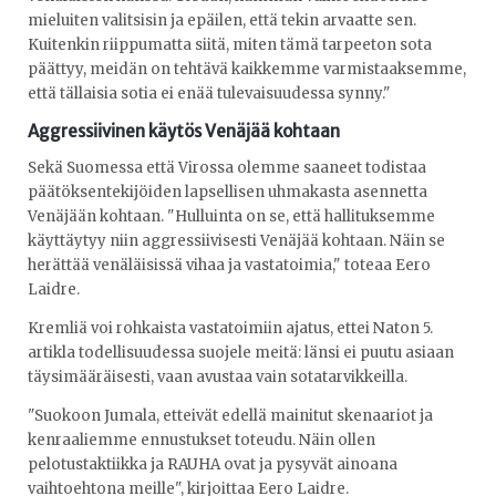
mieluiten valitsisin ja epäilen, että tekin arvaatte sen.
Kuitenkin riippumatta siitä, miten tämä tarpeeton sota
päättyy, meidän on tehtävä kaikkemme varmistaaksemme,
että tällaisia sotia ei enää tulevaisuudessa synny."
Aggressiivinen käytös Venäjää kohtaan
Sekä Suomessa että Virossa olemme saaneet todistaa
päätöksentekijöiden lapsellisen uhmakasta asennetta
Venäjään kohtaan. "Hulluinta on se, että hallituksemme
käyttäytyy niin aggressiivisesti Venäjää kohtaan. Näin se
herättää venäläisissä vihaa ja vastatoimia," toteaa Eero
Laidre.
Kremliä voi rohkaista vastatoimiin ajatus, ettei Naton 5.
artikla todellisuudessa suojele meitä: länsi ei puutu asiaan
täysimääräisesti, vaan avustaa vain sotatarvikkeilla.
"Suokoon Jumala, etteivät edellä mainitut skenaariot ja
kenraaliemme ennustukset toteudu. Näin ollen
pelotustaktiikka ja RAUHA ovat ja pysyvät ainoana
vaihtoehtona meille", kirjoittaa Eero Laidre.