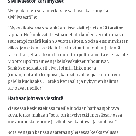
Siviiliväestön kärsimykset
Nykyaikainen sota merkitsee valtavaa kärsimystä
siviiliväestölle:
"Nykyaikaisessa sodankäynnissä siviilejä ei enää tarvitse
tappaa. He kuolevat itsestään. Heitä kuolee verrattomasti
suurempi määrä kuin 80 vuotta sitten. Sodan ensimmäisten
viikkojen aikana kaikki infrastruktuuri tuhoutuu, ja tämä
tarkoittaa, että sähköä tai moottoripolttoainetta ei enää ole.
Moottoripolttoaineen jakelukeskukset tuhoutuvat.
Sähkögeneraattorit eivät toimi... Liikenne ja
(ruoan)tuotanto loppuvat, kaupat ovat tyhjiä, kotona voi
palella kuoliaaksi. Tätäkö kenraalit ja nykyinen hallitus
tarjoavat meille?"
Harhaanjohtava viestintä
Yleisessä keskustelussa meille luodaan harhaanjohtava
kuva, jonka mukaan "sota on kävelyretki metsässä, jossa
me ammuskelemme ja viholliset kaatuvat ja kuolevat".
Sota Venäjän kanssa saatetaan yleisessä keskustelussa