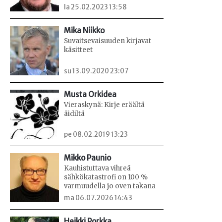
la 25.02.2023 13:58
Mika Niikko
Suvaitsevaisuuden kirjavat
käsitteet
su 13.09.2020 23:07
Musta Orkidea
Vieraskynä: Kirje eräältä
äidiltä
pe 08.02.2019 13:23
Mikko Paunio
Kauhistuttava vihreä
sähkökatastrofi on 100 %
varmuudella jo oven takana
ma 06.07.2026 14:43
Heikki Porkka