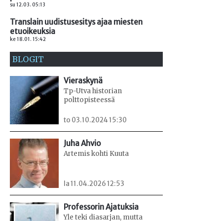
su 12.03. 05:13
Translain uudistusesitys ajaa miesten
etuoikeuksia
ke 18.01. 15:42
BLOGIT
Vieraskynä
Tp-Utva historian
polttopisteessä
to 03.10.2024 15:30
Juha Ahvio
Artemis kohti Kuuta
la 11.04.2026 12:53
Professorin Ajatuksia
Yle teki diasarjan, mutta