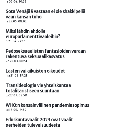
la 05.04. 10:33
Sota Venäjää vastaan ei ole shakkipeliä
vaan kansan tuho
la 25.05. 08:02
Miksi lähdin ehdolle
europarlamenttivaaleihin?
ti 23.04. 22:16
Pedoseksuaalisten fantasioiden varaan
rakentuva seksuaalikasvatus
ke 20.03. 08:51
Lasten vai aikuisten oikeudet
ma 21.08. 19:21
Transideologia vie yhteiskuntaa
totalitaristiseen suuntaan
to 27.07. 08:58
WHO:n kansainvälinen pandemiasopimus
to 18.05. 19:39
Eduskuntavaalit 2023 ovat vaalit
perheiden tulevaisuudesta