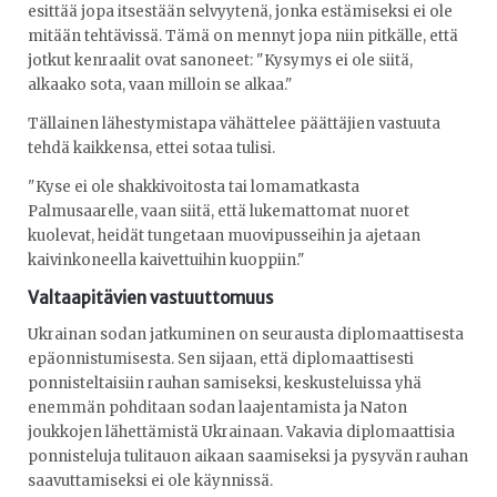
esittää jopa itsestään selvyytenä, jonka estämiseksi ei ole
mitään tehtävissä. Tämä on mennyt jopa niin pitkälle, että
jotkut kenraalit ovat sanoneet: "Kysymys ei ole siitä,
alkaako sota, vaan milloin se alkaa."
Tällainen lähestymistapa vähättelee päättäjien vastuuta
tehdä kaikkensa, ettei sotaa tulisi.
"Kyse ei ole shakkivoitosta tai lomamatkasta
Palmusaarelle, vaan siitä, että lukemattomat nuoret
kuolevat, heidät tungetaan muovipusseihin ja ajetaan
kaivinkoneella kaivettuihin kuoppiin."
Valtaapitävien vastuuttomuus
Ukrainan sodan jatkuminen on seurausta diplomaattisesta
epäonnistumisesta. Sen sijaan, että diplomaattisesti
ponnisteltaisiin rauhan samiseksi, keskusteluissa yhä
enemmän pohditaan sodan laajentamista ja Naton
joukkojen lähettämistä Ukrainaan. Vakavia diplomaattisia
ponnisteluja tulitauon aikaan saamiseksi ja pysyvän rauhan
saavuttamiseksi ei ole käynnissä.