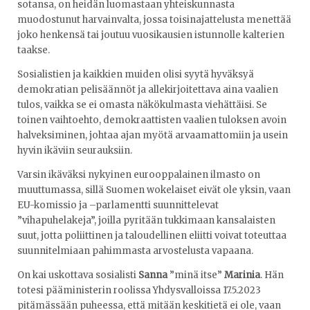
sotansa, on heidän luomastaan yhteiskunnasta
muodostunut harvainvalta, jossa toisinajattelusta menettää
joko henkensä tai joutuu vuosikausien istunnolle kalterien
taakse.
Sosialistien ja kaikkien muiden olisi syytä hyväksyä
demokratian pelisäännöt ja allekirjoitettava aina vaalien
tulos, vaikka se ei omasta näkökulmasta viehättäisi. Se
toinen vaihtoehto, demokraattisten vaalien tuloksen avoin
halveksiminen, johtaa ajan myötä arvaamattomiin ja usein
hyvin ikäviin seurauksiin.
Varsin ikäväksi nykyinen eurooppalainen ilmasto on
muuttumassa, sillä Suomen wokelaiset eivät ole yksin, vaan
EU-komissio ja –parlamentti suunnittelevat
”vihapuhelakeja”, joilla pyritään tukkimaan kansalaisten
suut, jotta poliittinen ja taloudellinen eliitti voivat toteuttaa
suunnitelmiaan pahimmasta arvostelusta vapaana.
On kai uskottava sosialisti
Sanna
”minä itse”
Marinia
. Hän
totesi pääministerin roolissa Yhdysvalloissa 17.5.2023
pitämässään puheessa, että mitään keskitietä ei ole, vaan