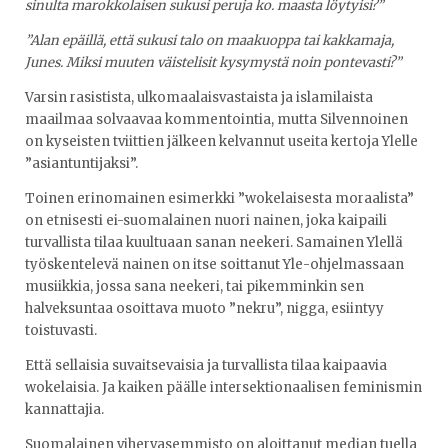
sinulta marokkolaisen sukusi peruja ko. maasta löytyisi?”
”Alan epäillä, että sukusi talo on maakuoppa tai kakkamaja,
Junes. Miksi muuten väistelisit kysymystä noin pontevasti?”
Varsin rasistista, ulkomaalaisvastaista ja islamilaista
maailmaa solvaavaa kommentointia, mutta Silvennoinen
on kyseisten tviittien jälkeen kelvannut useita kertoja Ylelle
”asiantuntijaksi”.
Toinen erinomainen esimerkki ”wokelaisesta moraalista”
on etnisesti ei-suomalainen nuori nainen, joka kaipaili
turvallista tilaa kuultuaan sanan neekeri. Samainen Ylellä
työskentelevä nainen on itse soittanut Yle-ohjelmassaan
musiikkia, jossa sana neekeri, tai pikemminkin sen
halveksuntaa osoittava muoto ”nekru”, nigga, esiintyy
toistuvasti.
Että sellaisia suvaitsevaisia ja turvallista tilaa kaipaavia
wokelaisia. Ja kaiken päälle intersektionaalisen feminismin
kannattajia.
Suomalainen vihervasemmisto on aloittanut median tuella