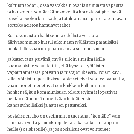
kulttuurisodan, jossa vastakkain ovat länsimaista vapautta
ja kansojen itsemääräämisoikeutta korostavat piirit sekä
toisella puolen barrikadeja totalitaristisia piirteitä omaavaa
sortokoneistoa hamuavat tahot.
Sortokoneiston hallitsemaa edellistä versiota
äärivasemmisto kutsui aikoinaan työläisten paratiisiksi
houkutellessaan utopiaan uskovia surman suuhun.
Ja kuten tänä päivänä, myös silloin sinisilmäisille
suomalaisille vakuutettiin, että kyse on työläisten
vapauttamisesta porvarin ja riistäjän ikeestä. Toisin kävi,
sillä työläisten paratiisissa työläiset eivät saaneet vapautta,
vaan monet menettivät sen kaikkein kalleimman,
henkensä, kun kommunistien teloitusryhmät lopettivat
heidän elämänsä nimettyään heidät ensin
kansanvihollisiksi ja aatteen pettureiksi.
Sosialistien uho on useimmiten tuottanut "kentälle" vain
runsaasti verta ja luunkappaleita sekä katkeran tappion
heille (sosialisteille). Ja jos sosialistit ovat voittaneet