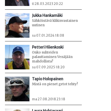
ti 28.03.2023 20:22
Jukka Hankamäki
Sähköistävä klikinvastainen
uutinen
su 07.01.2024 18:08
Petteri Hiienkoski
Onko suhteiden
palauttaminen Venäjään
mahdollista?
su 07.09.2025 18:20
Tapio Holopainen
Mistä on pienet getot tehty?
ma 27.08.2018 23:18
Laura Huhtasaari