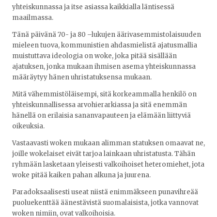
yhteiskunnassa ja itse asiassa kaikkialla läntisessä
maailmassa.
Tänä päivänä 70- ja 80 –lukujen äärivasemmistolaisuuden
mieleen tuova, kommunistien ahdasmielistä ajatusmallia
muistuttava ideologia on woke, joka pitää sisällään
ajatuksen, jonka mukaan ihmisen asema yhteiskunnassa
määräytyy hänen uhristatuksensa mukaan.
Mitä vähemmistöläisempi, sitä korkeammalla henkilö on
yhteiskunnallisessa arvohierarkiassa ja sitä enemmän
hänellä on erilaisia sananvapauteen ja elämään liittyviä
oikeuksia.
Vastaavasti woken mukaan alimman statuksen omaavat ne,
joille wokelaiset eivät tarjoa lainkaan uhristatusta. Tähän
ryhmään lasketaan yleisesti valkoihoiset heteromiehet, jota
woke pitää kaiken pahan alkuna ja juurena.
Paradoksaalisesti useat niistä enimmäkseen punavihreää
puoluekenttää äänestävistä suomalaisista, jotka vannovat
woken nimiin, ovat valkoihoisia.