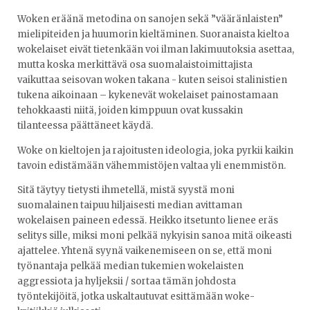
Woken eräänä metodina on sanojen sekä ”vääränlaisten”
mielipiteiden ja huumorin kieltäminen. Suoranaista kieltoa
wokelaiset eivät tietenkään voi ilman lakimuutoksia asettaa,
mutta koska merkittävä osa suomalaistoimittajista
vaikuttaa seisovan woken takana - kuten seisoi stalinistien
tukena aikoinaan – kykenevät wokelaiset painostamaan
tehokkaasti niitä, joiden kimppuun ovat kussakin
tilanteessa päättäneet käydä.
Woke on kieltojen ja rajoitusten ideologia, joka pyrkii kaikin
tavoin edistämään vähemmistöjen valtaa yli enemmistön.
Sitä täytyy tietysti ihmetellä, mistä syystä moni
suomalainen taipuu hiljaisesti median avittaman
wokelaisen paineen edessä. Heikko itsetunto lienee eräs
selitys sille, miksi moni pelkää nykyisin sanoa mitä oikeasti
ajattelee. Yhtenä syynä vaikenemiseen on se, että moni
työnantaja pelkää median tukemien wokelaisten
aggressiota ja hyljeksii / sortaa tämän johdosta
työntekijöitä, jotka uskaltautuvat esittämään woke-