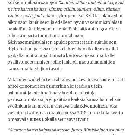
korkeimmillaan sanojen
”silmien välliin nikkelirautaa, kyllä
ne itte kaivaa hautaa, silmien välliin, silmien välliin, silmien
välliin ryssää, juu”
aikana, ylimpänä soi SKDL:n aktiiveihin
aikoinaan kuuluneen ja edelleen hyvin vasemmistolaisen
henkilön ääni. Kyseinen henkilö oli laittomien graffitien
töhertämisistä tunnetun suomalaisen
äärivasemmistolaisen apulaispormestarin sukulainen,
diplomatian parissa uransa tehnyt henkilö. Itse en ollut
paikalla, mutta tapahtumista kertoivat useat matkalle
osallistuneet ihmiset, joille laulu oli maittanut muiden
kanssamatkustajien tavoin.
Mitä tulee wokelaisten valikoivaan suvaitsevaisuuteen, siitä
antoi erinomaisen esimerkin Yleisradion usein
asiantuntijaksi nimeämä vihreiden edustaja,
perussuomalaisia ja ylipäätään kaikkia kansallismielisiä
sydänjuuriaan myöten vihaava
Oula Silvennoinen
, joka
viestitteli twitterissä maaliskuussa 2018 marokkolaisverta
omaavalle
Junes Lokalle
seuraavat tviitit:
”Suomen kansa kaipaa vastausta, Junes. Minkälainen asumus