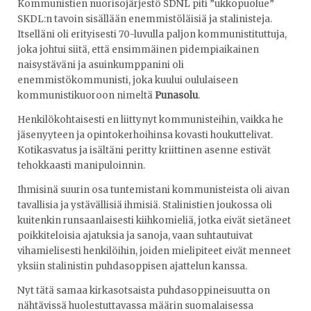
Kommunistien nuorisojärjestö SDNL piti ”ukkopuolue”
SKDL:n tavoin sisällään enemmistöläisiä ja stalinisteja.
Itselläni oli erityisesti 70-luvulla paljon kommunistituttuja,
joka johtui siitä, että ensimmäinen pidempiaikainen
naisystäväni ja asuinkumppanini oli
enemmistökommunisti, joka kuului oululaiseen
kommunistikuoroon nimeltä
Punasolu
.
Henkilökohtaisesti en liittynyt kommunisteihin, vaikka he
jäsenyyteen ja opintokerhoihinsa kovasti houkuttelivat.
Kotikasvatus ja isältäni peritty kriittinen asenne estivät
tehokkaasti manipuloinnin.
Ihmisinä suurin osa tuntemistani kommunisteista oli aivan
tavallisia ja ystävällisiä ihmisiä. Stalinistien joukossa oli
kuitenkin runsaanlaisesti kiihkomieliä, jotka eivät sietäneet
poikkiteloisia ajatuksia ja sanoja, vaan suhtautuivat
vihamielisesti henkilöihin, joiden mielipiteet eivät menneet
yksiin stalinistin puhdasoppisen ajattelun kanssa.
Nyt tätä samaa kirkasotsaista puhdasoppineisuutta on
nähtävissä huolestuttavassa määrin suomalaisessa