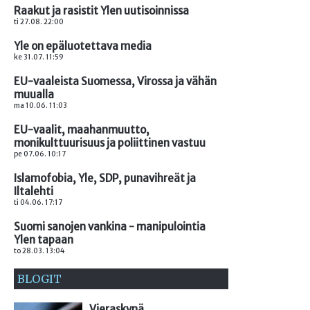
Raakut ja rasistit Ylen uutisoinnissa
ti 27.08. 22:00
Yle on epäluotettava media
ke 31.07. 11:59
EU-vaaleista Suomessa, Virossa ja vähän
muualla
ma 10.06. 11:03
EU-vaalit, maahanmuutto,
monikulttuurisuus ja poliittinen vastuu
pe 07.06. 10:17
Islamofobia, Yle, SDP, punavihreät ja
Iltalehti
ti 04.06. 17:17
Suomi sanojen vankina - manipulointia
Ylen tapaan
to 28.03. 13:04
BLOGIT
Vieraskynä