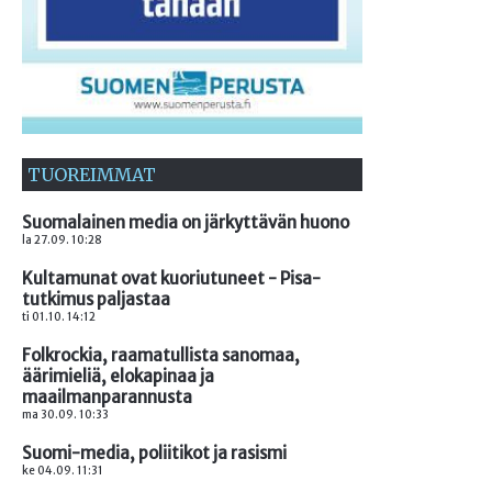
TUOREIMMAT
Suomalainen media on järkyttävän huono
la 27.09. 10:28
Kultamunat ovat kuoriutuneet - Pisa-
tutkimus paljastaa
ti 01.10. 14:12
Folkrockia, raamatullista sanomaa,
äärimieliä, elokapinaa ja
maailmanparannusta
ma 30.09. 10:33
Suomi-media, poliitikot ja rasismi
ke 04.09. 11:31