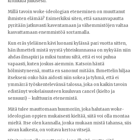
kritiikkiä julkisesti.
Millä tavoin woke-ideologian eteneminen on muuttanut
ihmisten elämää? Esimerkiksi siten, että sananvapautta
pyritään jatkuvasti kaventamaan ja vähemmistöjen valtaa
kasvattamaan enemmistöä sortamalla.
Kun eräs yleläinen kävi luonani kylässä pari vuotta sitten,
hän ihmetteli mistä syystä yhteiskunnassa on nykyään niin
ahdas ilmapiiri ja miksi tuntuu siltä, että ei voi puhua
vapaasti, kuten joskus aiemmin. Katsoin häntä
hölmistyneenä, mutta en sanonut mitään. Ihmettelin hiljaa
itsekseni onko hän aidosti niin sokea ja tyhmä, että ei
ymmärrä työskentelevänsä talossa, joka on kaikin tavoin
edistänyt wokelaisuuteen kuuluvan cancel (kielto ja
sensuuri) – kulttuurin etenemistä.
Mitä tulee mauttomaan huumoriin, joka halutaan woke-
ideologian oppien mukaisesti kieltää, siitä voi olla montaa
mieltä. Itse olen kannalla, jonka mukaan mistä tahansa, siis
aivan kaikesta, on voitava kertoa vitsejä.