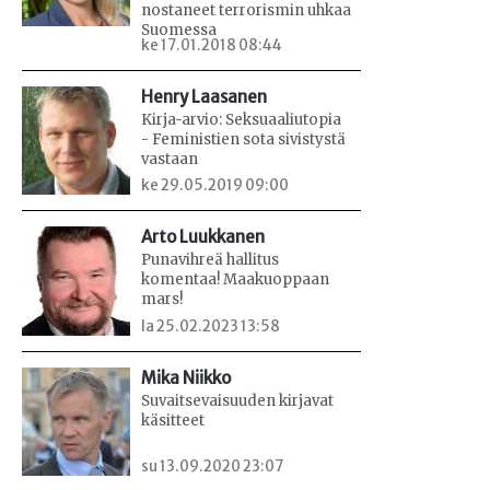
nostaneet terrorismin uhkaa
Suomessa
ke 17.01.2018 08:44
Henry Laasanen
Kirja-arvio: Seksuaaliutopia
- Feministien sota sivistystä
vastaan
ke 29.05.2019 09:00
Arto Luukkanen
Punavihreä hallitus
komentaa! Maakuoppaan
mars!
la 25.02.2023 13:58
Mika Niikko
Suvaitsevaisuuden kirjavat
käsitteet
su 13.09.2020 23:07