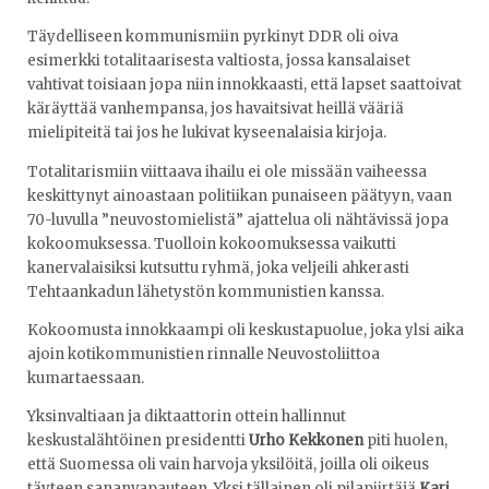
Täydelliseen kommunismiin pyrkinyt DDR oli oiva
esimerkki totalitaarisesta valtiosta, jossa kansalaiset
vahtivat toisiaan jopa niin innokkaasti, että lapset saattoivat
käräyttää vanhempansa, jos havaitsivat heillä vääriä
mielipiteitä tai jos he lukivat kyseenalaisia kirjoja.
Totalitarismiin viittaava ihailu ei ole missään vaiheessa
keskittynyt ainoastaan politiikan punaiseen päätyyn, vaan
70-luvulla ”neuvostomielistä” ajattelua oli nähtävissä jopa
kokoomuksessa. Tuolloin kokoomuksessa vaikutti
kanervalaisiksi kutsuttu ryhmä, joka veljeili ahkerasti
Tehtaankadun lähetystön kommunistien kanssa.
Kokoomusta innokkaampi oli keskustapuolue, joka ylsi aika
ajoin kotikommunistien rinnalle Neuvostoliittoa
kumartaessaan.
Yksinvaltiaan ja diktaattorin ottein hallinnut
keskustalähtöinen presidentti
Urho Kekkonen
piti huolen,
että Suomessa oli vain harvoja yksilöitä, joilla oli oikeus
täyteen sananvapauteen. Yksi tällainen oli pilapiirtäjä
Kari