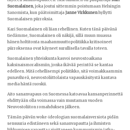
Suomalainen
, joka joutui sittemmin poistumaan Helsingin
Sanomista, kun päätoimittaja
Janne Virkkunen
hyllytti
Suomalaisen piirroksia.
Kari Suomalainen oli liian rehellinen. Kuten tänä päivänä
tiedämme, Suomalainen oli näkijä, sillä muun muassa
hänen holtitonta maahanmuuttopolitiikka kritisoineet
piirroksensa ovat käyneet surullisella tavalla toteen.
Suomalainen yhteiskunta kasvoi neuvostoaikana
kaksinaismoralismiin, jonka ikävää perintöä se kantaa
edelleen. Mitä rehellisempi poliitikko, sitä voimakkaammin
punavihreä, neuvostoliittolaista vapauskäsitystä kantava
media häntä ruoskii.
Aito sananvapaus on Suomessa katoavaa kansanperinnettä
ehdittyään olla voimassa vain muutaman vuoden
Neuvostoliiton romahduksen jälkeen.
Tämän päivän woke-ideologian suomalaisversiota pidän
sensuuria edistäneen sekä sananvapautta ja ihmisten
liikkumisen vapautta rajoittaneen kommunismin jatko-