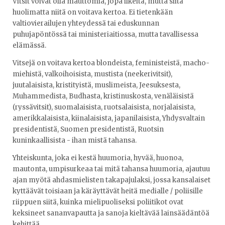
Vitsit voivat olla mauttomia, jopa ilkeitä, mutta siitä
huolimatta niitä on voitava kertoa. Ei tietenkään
valtiovierailujen yhteydessä tai eduskunnan
puhujapöntössä tai ministeriaitiossa, mutta tavallisessa
elämässä.
Vitsejä on voitava kertoa blondeista, feministeistä, macho-
miehistä, valkoihoisista, mustista (neekerivitsit),
juutalaisista, kristityistä, muslimeista, Jeesuksesta,
Muhammedista, Budhasta, kristinuskosta, venäläisistä
(ryssävitsit), suomalaisista, ruotsalaisista, norjalaisista,
amerikkalaisista, kiinalaisista, japanilaisista, Yhdysvaltain
presidentistä, Suomen presidentistä, Ruotsin
kuninkaallisista - ihan mistä tahansa.
Yhteiskunta, joka ei kestä huumoria, hyvää, huonoa,
mautonta, umpisurkeaa tai mitä tahansa huumoria, ajautuu
ajan myötä ahdasmielisten takapajulaksi, jossa kansalaiset
kyttäävät toisiaan ja käräyttävät heitä medialle / poliisille
riippuen siitä, kuinka mielipuoliseksi poliitikot ovat
keksineet sananvapautta ja sanoja kieltävää lainsäädäntöä
kehittää.