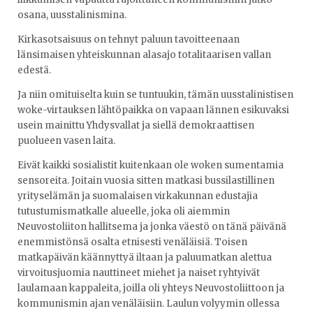
osana, uusstalinismina.
Kirkasotsaisuus on tehnyt paluun tavoitteenaan
länsimaisen yhteiskunnan alasajo totalitaarisen vallan
edestä.
Ja niin omituiselta kuin se tuntuukin, tämän uusstalinistisen
woke-virtauksen lähtöpaikka on vapaan lännen esikuvaksi
usein mainittu Yhdysvallat ja siellä demokraattisen
puolueen vasen laita.
Eivät kaikki sosialistit kuitenkaan ole woken sumentamia
sensoreita. Joitain vuosia sitten matkasi bussilastillinen
yrityselämän ja suomalaisen virkakunnan edustajia
tutustumismatkalle alueelle, joka oli aiemmin
Neuvostoliiton hallitsema ja jonka väestö on tänä päivänä
enemmistönsä osalta etnisesti venäläisiä. Toisen
matkapäivän käännyttyä iltaan ja paluumatkan alettua
virvoitusjuomia nauttineet miehet ja naiset ryhtyivät
laulamaan kappaleita, joilla oli yhteys Neuvostoliittoon ja
kommunismin ajan venäläisiin. Laulun volyymin ollessa