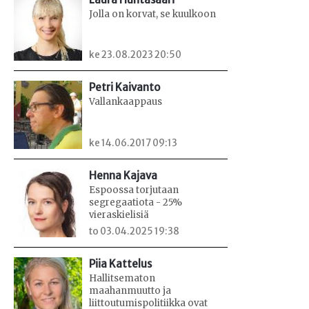
Jolla on korvat, se kuulkoon
ke 23.08.2023 20:50
Petri Kaivanto
Vallankaappaus
ke 14.06.2017 09:13
Henna Kajava
Espoossa torjutaan
segregaatiota - 25%
vieraskielisiä
to 03.04.2025 19:38
Piia Kattelus
Hallitsematon
maahanmuutto ja
liittoutumispolitiikka ovat