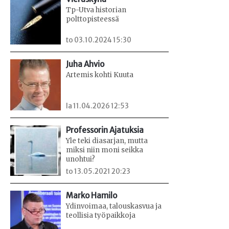
Tp-Utva historian
polttopisteessä
to 03.10.2024 15:30
Juha Ahvio
Artemis kohti Kuuta
la 11.04.2026 12:53
Professorin Ajatuksia
Yle teki diasarjan, mutta
miksi niin moni seikka
unohtui?
to 13.05.2021 20:23
Marko Hamilo
Ydinvoimaa, talouskasvua ja
teollisia työpaikkoja