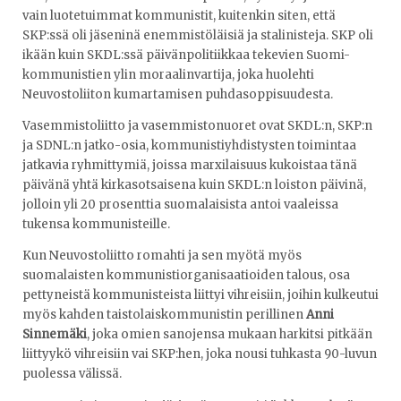
vain luotetuimmat kommunistit, kuitenkin siten, että
SKP:ssä oli jäseninä enemmistöläisiä ja stalinisteja. SKP oli
ikään kuin SKDL:ssä päivänpolitiikkaa tekevien Suomi-
kommunistien ylin moraalinvartija, joka huolehti
Neuvostoliiton kumartamisen puhdasoppisuudesta.
Vasemmistoliitto ja vasemmistonuoret ovat SKDL:n, SKP:n
ja SDNL:n jatko-osia, kommunistiyhdistysten toimintaa
jatkavia ryhmittymiä, joissa marxilaisuus kukoistaa tänä
päivänä yhtä kirkasotsaisena kuin SKDL:n loiston päivinä,
jolloin yli 20 prosenttia suomalaisista antoi vaaleissa
tukensa kommunisteille.
Kun Neuvostoliitto romahti ja sen myötä myös
suomalaisten kommunistiorganisaatioiden talous, osa
pettyneistä kommunisteista liittyi vihreisiin, joihin kulkeutui
myös kahden taistolaiskommunistin perillinen
Anni
Sinnemäki
, joka omien sanojensa mukaan harkitsi pitkään
liittyykö vihreisiin vai SKP:hen, joka nousi tuhkasta 90-luvun
puolessa välissä.