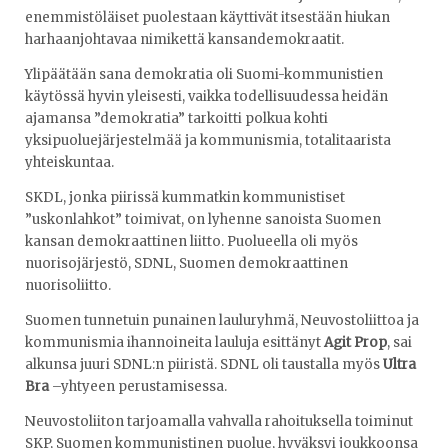
enemmistöläiset puolestaan käyttivät itsestään hiukan
harhaanjohtavaa nimikettä kansandemokraatit.
Ylipäätään sana demokratia oli Suomi-kommunistien
käytössä hyvin yleisesti, vaikka todellisuudessa heidän
ajamansa ”demokratia” tarkoitti polkua kohti
yksipuoluejärjestelmää ja kommunismia, totalitaarista
yhteiskuntaa.
SKDL, jonka piirissä kummatkin kommunistiset
”uskonlahkot” toimivat, on lyhenne sanoista Suomen
kansan demokraattinen liitto. Puolueella oli myös
nuorisojärjestö, SDNL, Suomen demokraattinen
nuorisoliitto.
Suomen tunnetuin punainen lauluryhmä, Neuvostoliittoa ja
kommunismia ihannoineita lauluja esittänyt
Agit Prop
, sai
alkunsa juuri SDNL:n piiristä. SDNL oli taustalla myös
Ultra
Bra
–yhtyeen perustamisessa.
Neuvostoliiton tarjoamalla vahvalla rahoituksella toiminut
SKP, Suomen kommunistinen puolue, hyväksyi joukkoonsa