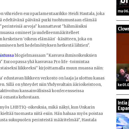
ma 06.
on vihreiden europarlamentaarikko Heidi Hautala, joka
ä edeltävänä päivänä purki tuohtumustaan elämää
"perinteisiä arvoja" kannattavat "hähmäisiksi
Clow
n muassa omineet ja uudelleenmääritelleet
 keskeisen 'oikeus elämään' -käsitteen, joka on
tamiseen heti hedelmöityksen hetkestä lähtien".
aistussa
blogielmassaan "Kasvava ihmisoikeuksien
sa" Euroopassa yhä kasvavaa Pro life -toimintaa
staiseksi liikkeeksi" kirjoittamalla muun muassa näin:
' edustavan liikkeen verkosto on laaja ja ulottuu kauas
en. Sillä on yhteydet niin Yhdysvaltain äärioikeistoon,
ke 01.
se aktivoituu kansainvälisissä konferensseissa
ää omasta kehostaan.
Intia
myös LHBTIQ-oikeuksia, mikä näkyi, kun Unkarin
Espan
a kieltää tuomasta niitä esiin. Hän haluaa myös poistaa
dusta sukupuolen perinteistä määritelmää", Hautala