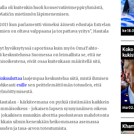
la oli kuitenkin huoli konservatiivimeppiryhmästä,
n Matićin mietinnön läpimenemisen.
2013 kun parlamentti viimeksi äänesti edustaja Estrelan
ke 18.
mien on oltava valppaana ja torpattava yritys", Hautala
 nyt hyväksytyssä raportissa kuin myös OmaTahto-
Koko 
 keskustelussa Suomessa on leimallista se, että ne
kukis
misoikeutena, eivät osaa kuitenkaan määritellä sitä,
änkuuluttaa
laajempaa keskustelua siitä, mistä ihmisen
rohkeasti
esille
sen peittelemättömän totuuden, että
elmöittymisestä.
Hautalan - kärkiteemana on pyrkiä riistämään kaikkein
ma 02.
immäisoikeus - jokaisen lapsen synnynnäinen oikeus
 jokaikisen muunkin aborttia puolustavan mahdotonta
 kirkkain silmin kenenkään heikommassa asemassa
Kham
uuden ja tasa-arvon toteutumista.