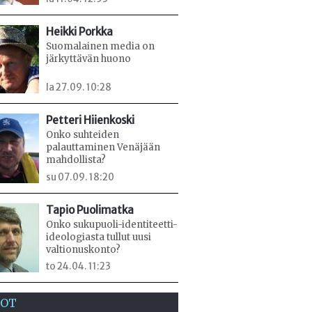
Heikki Porkka
Suomalainen media on
järkyttävän huono
la 27.09. 10:28
Petteri Hiienkoski
Onko suhteiden
palauttaminen Venäjään
mahdollista?
su 07.09. 18:20
Tapio Puolimatka
Onko sukupuoli-identiteetti-
ideologiasta tullut uusi
valtionuskonto?
to 24.04. 11:23
EOT