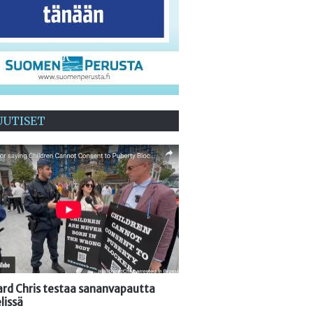
UUTISET
oard Chris testaa sananvapautta
lissä