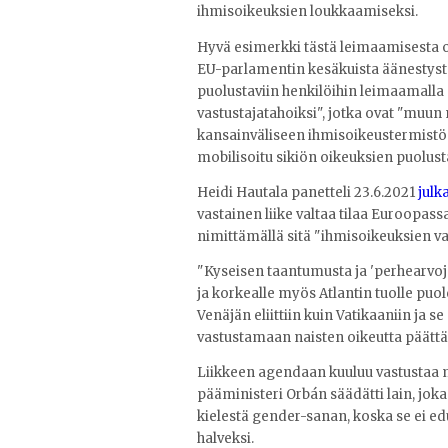
ihmisoikeuksien loukkaamiseksi.
Hyvä esimerkki tästä leimaamisesta 
EU-parlamentin kesäkuista äänestyst
puolustaviin henkilöihin leimaamalla 
vastustajatahoiksi", jotka ovat "muu
kansainväliseen ihmisoikeustermistön
mobilisoitu sikiön oikeuksien puolus
Heidi Hautala panetteli 23.6.2021
julk
vastainen liike valtaa tilaa Euroopas
nimittämällä sitä "ihmisoikeuksien va
"Kyseisen taantumusta ja 'perhearvoja
ja korkealle myös Atlantin tuolle puol
Venäjän eliittiin kuin Vatikaaniin ja 
vastustamaan naisten oikeutta päätt
Liikkeen agendaan kuuluu vastustaa 
pääministeri Orbán säädätti lain, jok
kielestä gender-sanan, koska se ei e
halveksi.