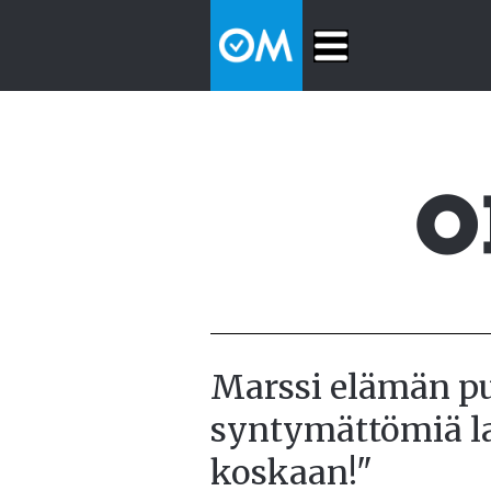
Marssi elämän pu
syntymättömiä la
koskaan!"