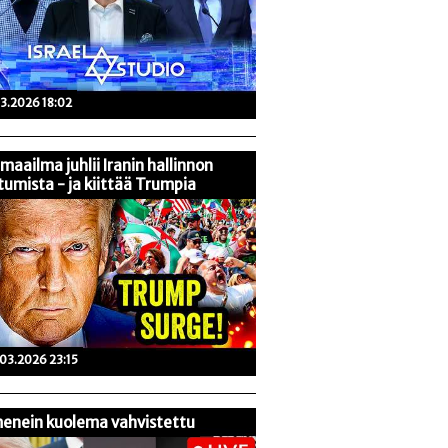
03.2026 18:02
maailma juhlii Iranin hallinnon
tumista - ja kiittää Trumpia
03.2026 23:15
enein kuolema vahvistettu