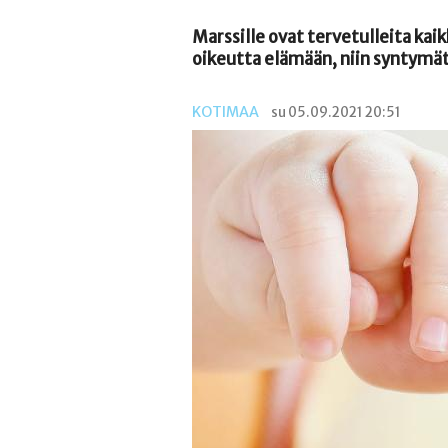
Marssille ovat tervetulleita kai
oikeutta elämään, niin syntymä
KOTIMAA
su 05.09.2021 20:51