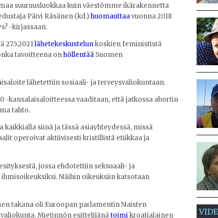
amaa suuruusluokkaa kuin väestömme ikärakennetta
edustaja Päivi Räsänen (kd.)
huomauttaa
vuonna 2018
s? -kirjassaan.
ä 27.5.2021
lähetekeskustelun
koskien feminististä
jonka tavoitteena on
höllentää
Suomen
aloite lähetettiin sosiaali- ja terveysvaliokuntaan.
-kansalaisaloitteessa vaaditaan, että jatkossa abortin
oma tahto.
 kaikkialla siinä ja tässä asiayhteydessä, missä
t operoivat aktiivisesti kristillistä etiikkaa ja
ityksestä, jossa ehdotettiin seksuaali- ja
ihmisoikeuksiksi. Näihin oikeuksiin katsotaan
ksen takana oli Euroopan parlamentin Naisten
VID
valiokunta. Mietinnön esittelijänä
toimi
kroatialainen