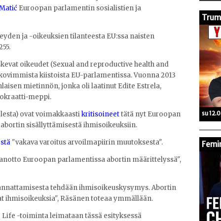
Matić
Euroopan parlamentin sosialistien ja
Trump
eyden ja -oikeuksien tilanteesta EU:ssa naisten
255.
skevat oikeudet (Sexual and reproductive health and
kovimmista kiistoista EU-parlamentissa. Vuonna 2013
aisen mietinnön, jonka oli laatinut Edite Estrela,
mokraatti-meppi.
su 12.
olesta) ovat voimakkaasti
kritisoineet
tätä nyt Euroopan
bortin sisällyttämisestä ihmisoikeuksiin.
stä
"vakava varoitus arvoilmapiirin muutoksesta".
Femin
anotto Euroopan parlamentissa abortin määrittelyssä",
 kannattamisesta tehdään ihmisoikeuskysymys. Abortin
at ihmisoikeuksia", Räsänen toteaa ymmällään.
 Life -toiminta leimataan tässä esityksessä