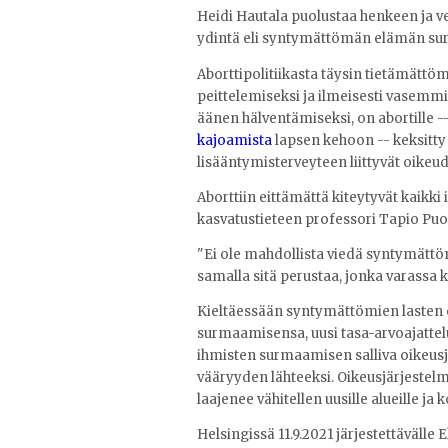
Heidi Hautala puolustaa henkeen ja v
ydintä eli syntymättömän elämän su
Aborttipolitiikasta täysin tietämätt
peittelemiseksi ja ilmeisesti vasemm
äänen hälventämiseksi, on abortille -
kajoamista
lapsen kehoon -- keksitty k
lisääntymisterveyteen liittyvät oikeud
Aborttiin eittämättä kiteytyvät kaikki 
kasvatustieteen professori Tapio Pu
"Ei ole mahdollista viedä syntymättö
samalla sitä perustaa, jonka varassa
Kieltäessään syntymättömien lasten 
surmaamisensa, uusi tasa-arvoajattel
ihmisten surmaamisen salliva oikeusj
vääryyden lähteeksi. Oikeusjärjest
laajenee vähitellen uusille alueille ja
Helsingissä 11.9.2021 järjestettävälle