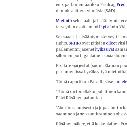
europarlamentaarikko Predrag
Fred 
demokraattien ryhmästä (S&D).
Mietintö
seksuaali- ja lisääntymisterv
terveyden osalta meni
läpi
äänin 378-
Seksuaali- ja lisääntymisterveyttä ko
rights,
SRHR
) ovat pitkään
olleet
yksi 
parlamentin jäsenet
hylkäsivät
samanl
silloinen portugalilainen sosiaalide
Pro Life -järjestöt (suom. Elämän pu
parlamentissa hyväksyttyä mietintöä a
Tämä raportti on Päivi Räsäsen
miele
"Tämä on todellakin poliittinen kann
Päivi Räsänen painottaa.
"Abortin saamisesta ja jopa abortin
saaminen ja sen suorittaminen olisiv
Räsänen näkee, että kaikenlainen Pro