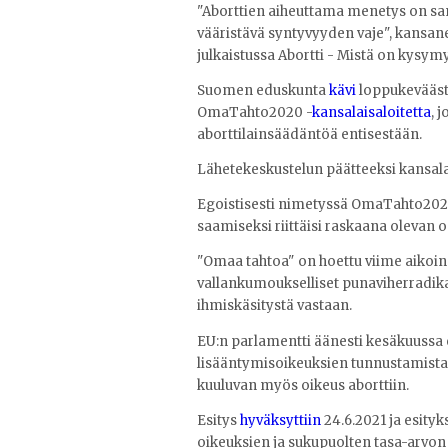
"Aborttien aiheuttama menetys on s
vääristävä syntyvyyden vaje", kansan
julkaistussa Abortti - Mistä on kysymy
Suomen eduskunta
kävi
loppukevääst
OmaTahto2020 -
kansalaisaloitetta
, 
aborttilainsäädäntöä entisestään.
Lähetekeskustelun päätteeksi kansalais
Egoistisesti nimetyssä OmaTahto2020 
saamiseksi riittäisi raskaana olevan 
"Omaa tahtoa" on hoettu viime aikoina
vallankumoukselliset punaviherradikaali
ihmiskäsitystä vastaan.
EU:n parlamentti äänesti kesäkuussa es
lisääntymisoikeuksien tunnustamista 
kuuluvan myös oikeus aborttiin.
Esitys
hyväksyttiin
24.6.2021 ja esity
oikeuksien ja sukupuolten tasa-arvon 