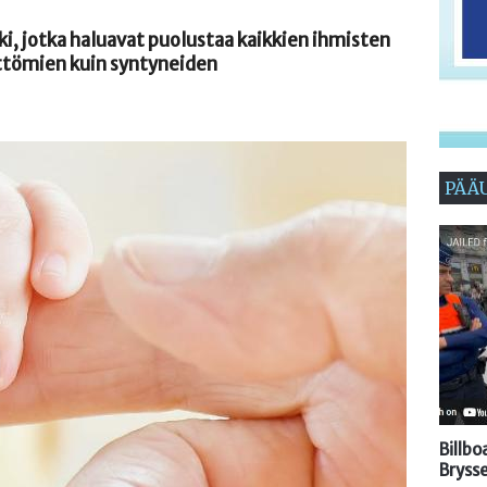
kki, jotka haluavat puolustaa kaikkien ihmisten
ttömien kuin syntyneiden
PÄÄ
Billb
Brysse