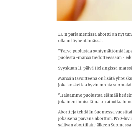
EU:n parlamentissa abortti on nyt tu
ollaan löyhentämässä.
"Tarve puolustaa syntymättömiä laps
puolesta -marssi tiedotteessaan - eikä
Syyskuun 11. päivä Helsingissä marss
Marssin tavoitteena on lisätä yhteisku
joka koskettaa hyvin monia suomalaisia,
"Haluamme puolustaa elämää hedelmöi
jokainen ihmiselämä on ainutlaatuinen
Abortteja tehdään Suomessa vuosittai
jokaisena päivänä aborttiin. 1970-luvu
sallivan aborttilain jälkeen Suomessa 