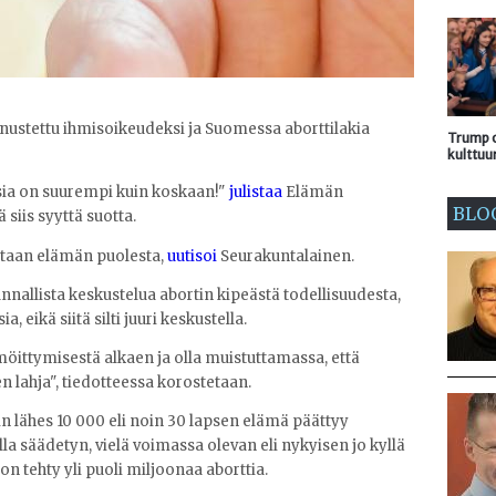
nnustettu ihmisoikeudeksi ja Suomessa aborttilakia
Trump o
kulttuu
ia on suurempi kuin koskaan!"
julistaa
Elämän
BLO
 siis syyttä suotta.
itaan elämän puolesta,
uutisoi
Seurakuntalainen.
nnallista keskustelua abortin kipeästä todellisuudesta,
 eikä siitä silti juuri keskustella.
ttymisestä alkaen ja olla muistuttamassa, että
 lahja", tiedotteessa korostetaan.
n lähes 10 000 eli noin 30 lapsen elämä päättyy
lla säädetyn, vielä voimassa olevan eli nykyisen jo kyllä
on tehty yli puoli miljoonaa aborttia.