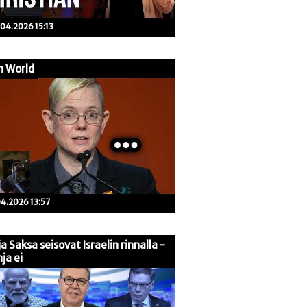
04.2026 15:13
n World
04.2026 13:57
 ja Saksa seisovat Israelin rinnalla -
ja ei