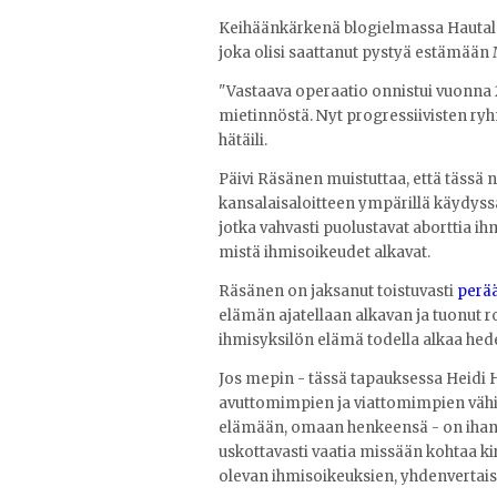
Keihäänkärkenä blogielmassa Hautalal
joka olisi saattanut pystyä estämää
"Vastaava operaatio onnistui vuonna 
mietinnöstä. Nyt progressiivisten ryh
hätäili.
Päivi Räsänen muistuttaa, että tässä
kansalaisaloitteen ympärillä käydyssä
jotka vahvasti puolustavat aborttia ih
mistä ihmisoikeudet alkavat.
Räsänen on jaksanut toistuvasti
perä
elämän ajatellaan alkavan ja tuonut 
ihmisyksilön elämä todella alkaa hed
Jos mepin - tässä tapauksessa Heidi 
avuttomimpien ja viattomimpien väh
elämään, omaan henkeensä - on ihan
uskottavasti vaatia missään kohtaa
olevan ihmisoikeuksien, yhdenvertais