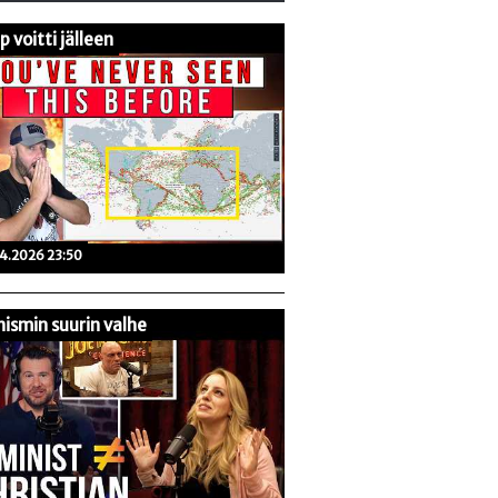
 voitti jälleen
04.2026 23:50
ismin suurin valhe