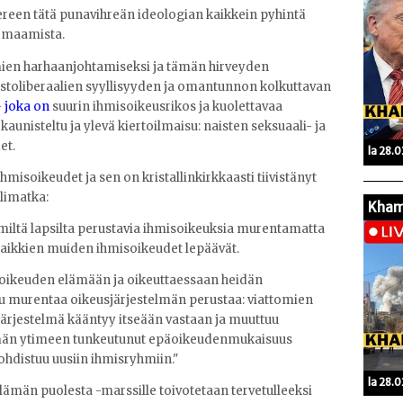
ereen tätä punavihreän ideologian kaikkein pyhintä
rmaamista.
ömien harhaanjohtamiseksi ja tämän hirveyden
istoliberaalien syyllisyyden ja omantunnon kolkuttavan
-
joka on
suurin ihmisoikeusrikos ja kuolettavaa
aunisteltu ja ylevä kiertoilmaisu: naisten seksuaali- ja
et.
la 28.
ihmisoikeudet ja sen on kristallinkirkkaasti tiivistänyt
olimatka:
Kham
miltä lapsilta perustavia ihmisoikeuksia murentamatta
 kaikkien muiden ihmisoikeudet lepäävät.
oikeuden elämään ja oikeuttaessaan heidän
u murentaa oikeusjärjestelmän perustaa: viattomien
ärjestelmä kääntyy itseään vastaan ja muuttuu
elmän ytimeen tunkeutunut epäoikeudenmukaisuus
 kohdistuu uusiin ihmisryhmiin."
la 28.
 Elämän puolesta -marssille toivotetaan tervetulleeksi