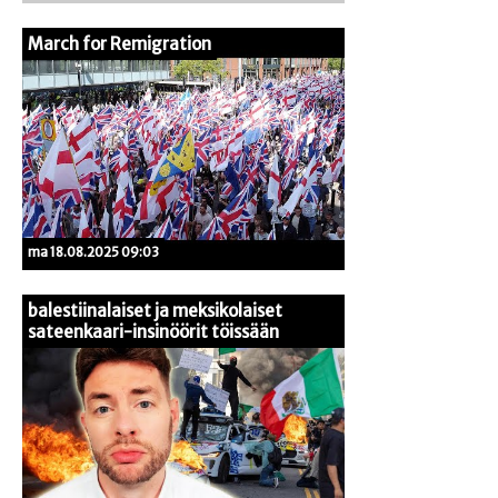
March for Remigration
ma 18.08.2025 09:03
balestiinalaiset ja meksikolaiset
sateenkaari-insinöörit töissään