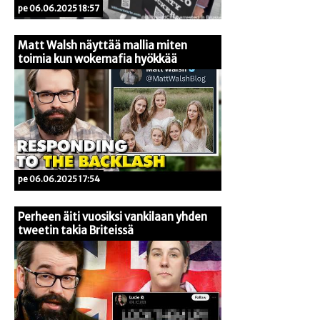
pe 06.06.2025 18:57
Matt Walsh näyttää mallia miten
toimia kun wokemafia hyökkää
pe 06.06.2025 17:54
Perheen äiti vuosiksi vankilaan yhden
tweetin takia Briteissä