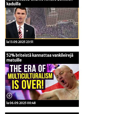
kaduilla
la 13.09.2025 23:51
52% briteistä kannattaa vankileirejä
matuille
la 06.09.2025 00:48