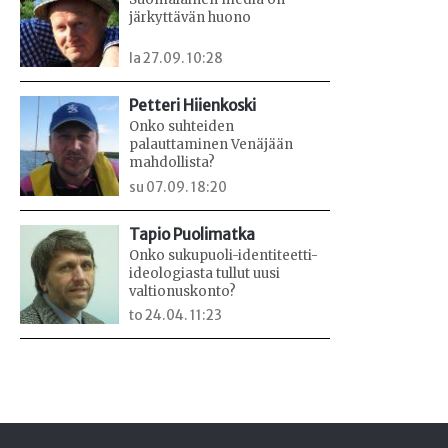
järkyttävän huono
la 27.09. 10:28
Petteri Hiienkoski
Onko suhteiden
palauttaminen Venäjään
mahdollista?
su 07.09. 18:20
Tapio Puolimatka
Onko sukupuoli-identiteetti-
ideologiasta tullut uusi
valtionuskonto?
to 24.04. 11:23