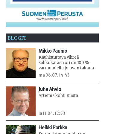
BLOGIT
Mikko Paunio
Kauhistuttava vihreä
sähkökatastrofi on 100 %
varmuudella jo oven takana
ma 06.07. 14:43
Juha Ahvio
Artemis kohti Kuuta
la 11.04. 12:53
Heikki Porkka
Suomalainen media on