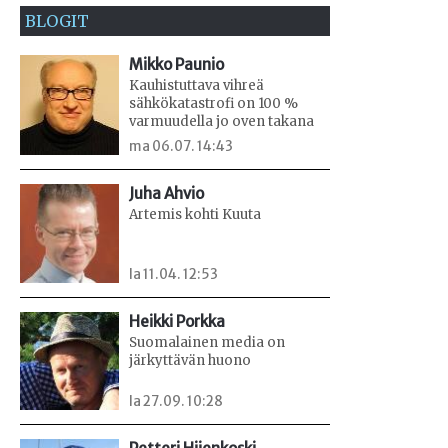
BLOGIT
Mikko Paunio
Kauhistuttava vihreä
sähkökatastrofi on 100 %
varmuudella jo oven takana
ma 06.07. 14:43
Juha Ahvio
Artemis kohti Kuuta
la 11.04. 12:53
Heikki Porkka
Suomalainen media on
järkyttävän huono
la 27.09. 10:28