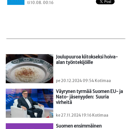
ti 10.08. 00:16
Joulupuuroa kiitokseksi hoiva-
alan työntekijöille
pe 20.12.2024 09:54 Kotimaa
Väyrynen tyrmää Suomen EU- ja 
Nato- jäsenyyden:  Suuria 
virheitä
ke 27.11.2024 19:16 Kotimaa
Suomen ensimmäinen
