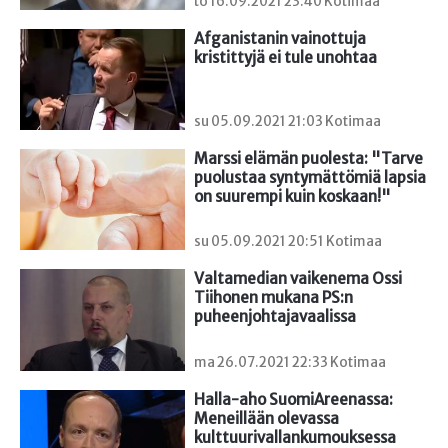
to 16.09.2021 23:40 Kotimaa
Afganistanin vainottuja 
kristittyjä ei tule unohtaa
su 05.09.2021 21:03 Kotimaa
Marssi elämän puolesta: "Tarve 
puolustaa syntymättömiä lapsia 
on suurempi kuin koskaan!"
su 05.09.2021 20:51 Kotimaa
Valtamedian vaikenema Ossi 
Tiihonen mukana PS:n 
puheenjohtajavaalissa
ma 26.07.2021 22:33 Kotimaa
Halla-aho SuomiAreenassa: 
Meneillään olevassa 
kulttuurivallankumouksessa 