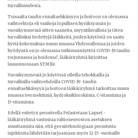
turvallisuudesta.
Toisaalta taudin ennaltaehkäisyyn ja hoitoon on olemassa
vaihtoehtoja eli vanhoja lopullisen hyväksynnän jo
vuosikymmeniä sitten saaneita, myyntiluvallisia ja täten
turvallisiksi tiedettyjä lääkkeitä, joiden käytöstä on saatu
hyviä kokemuksia muun muassa Yhdysvalloissa ja joiden
hyödyistä on jo olemassa tutkimusnäyttöä COVID-19 taudin
torjunnassa ja hoidossa", lääkäriryhmä kirjoittaa
lausunnossaan STM:lle.
Vuosikymmeniä jo käytössä olleilla tehokkailla ja
turvallisilla vaihtoehdoilla COVID-19 -taudin
ennaltaehkäisyyn ja hoitoon lääkäriryhmä tarkoittaa muun
muassa ivermektiiniä, hydroksiklorokiinia, C-vitamiinia ja
D-vitamiinia.
Edellä esitetyn perusteella Pelastetaan Lapset -
lääkäriryhmä vastustaa valtioneuvoston asetuksen
muuttamista niin, että geeniteknologiaan perustuvia
injektioita lähdetään tarjoamaan myös 12-15 -vuotiaille