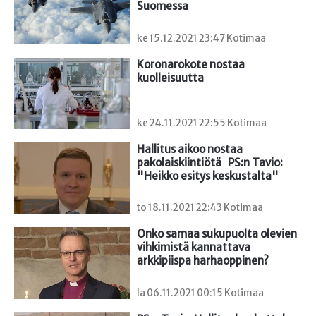
Suomessa
ke 15.12.2021 23:47 Kotimaa
Koronarokote nostaa 
kuolleisuutta
ke 24.11.2021 22:55 Kotimaa
Hallitus aikoo nostaa 
pakolaiskiintiötä   PS:n Tavio: 
"Heikko esitys keskustalta"
to 18.11.2021 22:43 Kotimaa
Onko samaa sukupuolta olevien 
vihkimistä kannattava

arkkipiispa harhaoppinen?
la 06.11.2021 00:15 Kotimaa