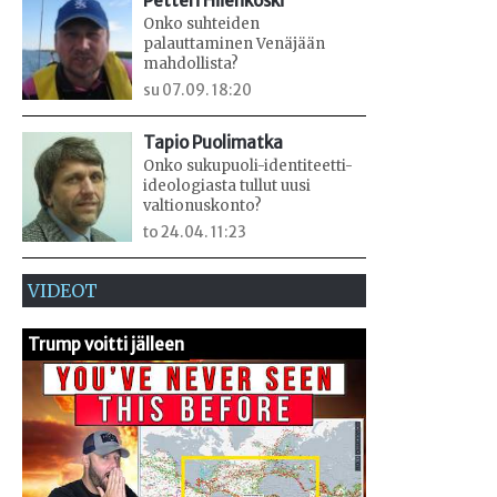
Petteri Hiienkoski
Onko suhteiden
palauttaminen Venäjään
mahdollista?
su 07.09. 18:20
Tapio Puolimatka
Onko sukupuoli-identiteetti-
ideologiasta tullut uusi
valtionuskonto?
to 24.04. 11:23
VIDEOT
Trump voitti jälleen