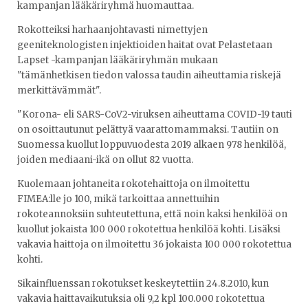
kampanjan lääkäriryhmä huomauttaa.
Rokotteiksi harhaanjohtavasti nimettyjen
geeniteknologisten injektioiden haitat ovat Pelastetaan
Lapset -kampanjan lääkäriryhmän mukaan
"tämänhetkisen tiedon valossa taudin aiheuttamia riskejä
merkittävämmät".
"Korona- eli SARS-CoV2-viruksen aiheuttama COVID-19 tauti
on osoittautunut pelättyä vaarattomammaksi. Tautiin on
Suomessa kuollut loppuvuodesta 2019 alkaen 978 henkilöä,
joiden mediaani-ikä on ollut 82 vuotta.
Kuolemaan johtaneita rokotehaittoja on ilmoitettu
FIMEA:lle jo 100, mikä tarkoittaa annettuihin
rokoteannoksiin suhteutettuna, että noin kaksi henkilöä on
kuollut jokaista 100 000 rokotettua henkilöä kohti. Lisäksi
vakavia haittoja on ilmoitettu 36 jokaista 100 000 rokotettua
kohti.
Sikainfluenssan rokotukset keskeytettiin 24.8.2010, kun
vakavia haittavaikutuksia oli 9,2 kpl 100.000 rokotettua