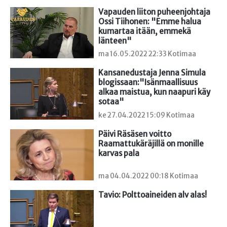
Vapauden liiton puheenjohtaja 
Ossi Tiihonen: "Emme halua 
kumartaa itään, emmekä 
länteen"
ma 16.05.2022 22:33 Kotimaa
Kansanedustaja Jenna Simula 
blogissaan:"Isänmaallisuus 
alkaa maistua, kun naapuri käy 
sotaa"
ke 27.04.2022 15:09 Kotimaa
Päivi Räsäsen voitto 
Raamattukäräjillä on monille 
karvas pala
ma 04.04.2022 00:18 Kotimaa
Tavio: Polttoaineiden alv alas!