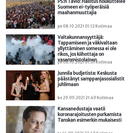
PS:n Tavio: Hallitus houkuttelee 
Suomeen ei-työperäisiä 
maahanmuuttajia
pe 08.10.2021 01:12 Kotimaa
Valtakunnansyyttäjä: 
Tappamiseen ja väkivaltaan 
yllyttäminen somessa ei ole 
rikos, jos kiihottaja on 
vasemmistolainen
pe 08.10.2021 01:01 Kotimaa
Junnila budjetista: Keskusta 
päästänyt samppanjasosialistit 
juhlimaan
ke 29.09.2021 21:49 Kotimaa
Kansanedustaja vaatii 
koronarajoitusten purkamista 
Tanskan esimerkin mukaisesti