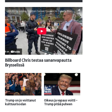
Billboard Chris testaa sananvapautta
Brysselissä
Trump on jo voittanut
Oikeus ja vapaus voitti -
kulttuurisodan
Trump pitää puheen