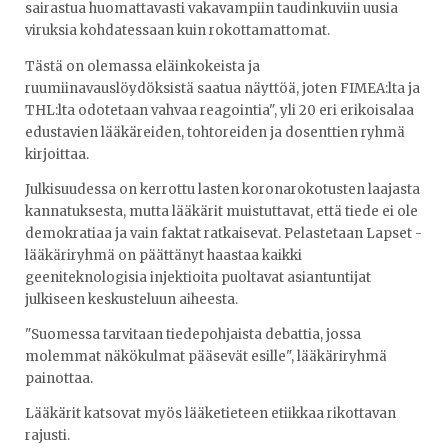
sairastua huomattavasti vakavampiin taudinkuviin uusia
viruksia kohdatessaan kuin rokottamattomat.
Tästä on olemassa eläinkokeista ja
ruumiinavauslöydöksistä saatua näyttöä, joten FIMEA:lta ja
THL:lta odotetaan vahvaa reagointia", yli 20 eri erikoisalaa
edustavien lääkäreiden, tohtoreiden ja dosenttien ryhmä
kirjoittaa.
Julkisuudessa on kerrottu lasten koronarokotusten laajasta
kannatuksesta, mutta lääkärit muistuttavat, että tiede ei ole
demokratiaa ja vain faktat ratkaisevat. Pelastetaan Lapset -
lääkäriryhmä on päättänyt haastaa kaikki
geeniteknologisia injektioita puoltavat asiantuntijat
julkiseen keskusteluun aiheesta.
"Suomessa tarvitaan tiedepohjaista debattia, jossa
molemmat näkökulmat pääsevät esille", lääkäriryhmä
painottaa.
Lääkärit katsovat myös lääketieteen etiikkaa rikottavan
rajusti.