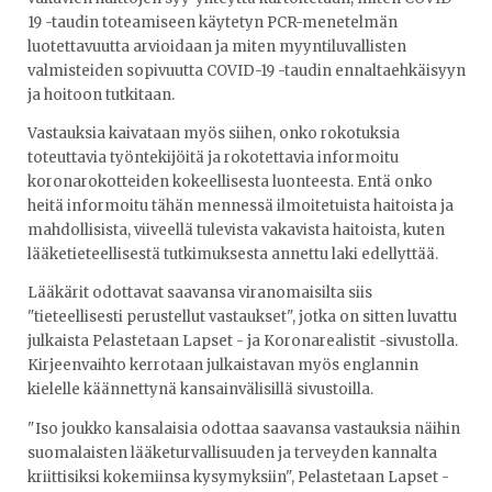
19 -taudin toteamiseen käytetyn PCR-menetelmän
luotettavuutta arvioidaan ja miten myyntiluvallisten
valmisteiden sopivuutta COVID-19 -taudin ennaltaehkäisyyn
ja hoitoon tutkitaan.
Vastauksia kaivataan myös siihen, onko rokotuksia
toteuttavia työntekijöitä ja rokotettavia informoitu
koronarokotteiden kokeellisesta luonteesta. Entä onko
heitä informoitu tähän mennessä ilmoitetuista haitoista ja
mahdollisista, viiveellä tulevista vakavista haitoista, kuten
lääketieteellisestä tutkimuksesta annettu laki edellyttää.
Lääkärit odottavat saavansa viranomaisilta siis
"tieteellisesti perustellut vastaukset", jotka on sitten luvattu
julkaista Pelastetaan Lapset - ja Koronarealistit -sivustolla.
Kirjeenvaihto kerrotaan julkaistavan myös englannin
kielelle käännettynä kansainvälisillä sivustoilla.
"Iso joukko kansalaisia odottaa saavansa vastauksia näihin
suomalaisten lääketurvallisuuden ja terveyden kannalta
kriittisiksi kokemiinsa kysymyksiin", Pelastetaan Lapset -