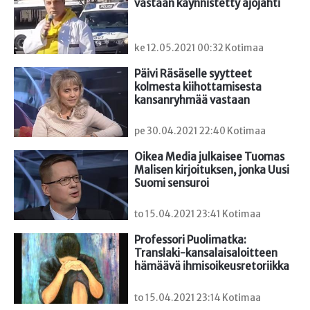
vastaan käynnistetty ajojahti
ke 12.05.2021 00:32 Kotimaa
Päivi Räsäselle syytteet 
kolmesta kiihottamisesta 
kansanryhmää vastaan
pe 30.04.2021 22:40 Kotimaa
Oikea Media julkaisee Tuomas 
Malisen kirjoituksen, jonka Uusi 
Suomi sensuroi
to 15.04.2021 23:41 Kotimaa
Professori Puolimatka: 
Translaki-kansalaisaloitteen 
hämäävä ihmisoikeusretoriikka
to 15.04.2021 23:14 Kotimaa