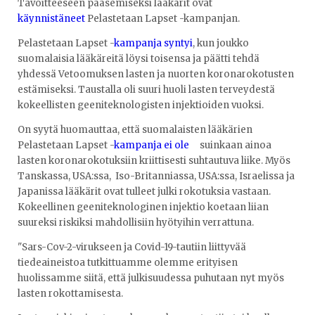
Tavoitteeseen pääsemiseksi lääkärit ovat
käynnistäneet
Pelastetaan Lapset -kampanjan.
Pelastetaan Lapset -
kampanja syntyi
, kun joukko
suomalaisia lääkäreitä löysi toisensa ja päätti tehdä
yhdessä Vetoomuksen lasten ja nuorten koronarokotusten
estämiseksi. Taustalla oli suuri huoli lasten terveydestä
kokeellisten geeniteknologisten injektioiden vuoksi.
On syytä huomauttaa, että suomalaisten lääkärien
Pelastetaan Lapset -
kampanja ei ole
suinkaan ainoa
lasten koronarokotuksiin kriittisesti suhtautuva liike. Myös
Tanskassa, USA:ssa, Iso-Britanniassa, USA:ssa, Israelissa ja
Japanissa lääkärit ovat tulleet julki rokotuksia vastaan.
Kokeellinen geeniteknologinen injektio koetaan liian
suureksi riskiksi mahdollisiin hyötyihin verrattuna.
"Sars-Cov-2-virukseen ja Covid-19-tautiin liittyvää
tiedeaineistoa tutkittuamme olemme erityisen
huolissamme siitä, että julkisuudessa puhutaan nyt myös
lasten rokottamisesta.