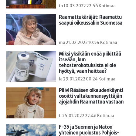
to 10.03.2022 22:56 Kotimaa
Raamattukäräjät: Raamattu 
saapui oikeussaliin Suomessa
ma 21.02.2022 10:54 Kotimaa
Miksi yksikään enää piikittää 
itseään, kun 
tehosterokotuksista ei ole 
hyötyä, vaan haittaa?
la 29.01.2022 00:24 Kotimaa
Päivi Räsäsen oikeudenkäynti 
osoitti valtakunnansyyttäjän 
ajojahdin Raamattua vastaan
ti 25.01.2022 22:46 Kotimaa
F-35 ja Suomen ja Naton 
yhteinen puolustus Pohjois-