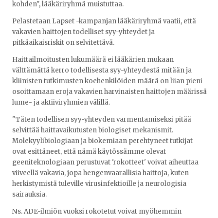
kohden", lääkäriryhmä muistuttaa.
Pelastetaan Lapset -kampanjan lääkäriryhmä vaatii, että
vakavien haittojen todelliset syy-yhteydet ja
pitkäaikaisriskit on selvitettävä.
Haittailmoitusten lukumäärä ei lääkärien mukaan
välttämättä kerro todellisesta syy-yhteydestä mitään ja
kliinisten tutkimusten koehenkilöiden määrä on liian pieni
osoittamaan eroja vakavien harvinaisten haittojen määrissä
lume- ja aktiiviryhmien välillä.
"Täten todellisen syy-yhteyden varmentamiseksi pitää
selvittää haittavaikutusten biologiset mekanismit.
Molekyylibiologiaan ja biokemiaan perehtyneet tutkijat
ovat esittäneet, että nämä käytössämme olevat
geeniteknologiaan perustuvat 'rokotteet' voivat aiheuttaa
viiveellä vakavia, jopa hengenvaarallisia haittoja, kuten
herkistymistä tuleville virusinfektioille ja neurologisia
sairauksia.
Ns. ADE-ilmiön vuoksi rokotetut voivat myöhemmin