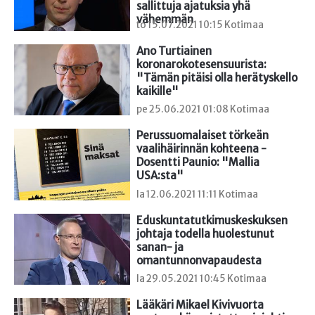
sallittuja ajatuksia yhä 
vähemmän
to 15.07.2021 10:15 Kotimaa
Ano Turtiainen 
koronarokotesensuurista: 
"Tämän pitäisi olla herätyskello 
kaikille"
pe 25.06.2021 01:08 Kotimaa
Perussuomalaiset törkeän 
vaalihäirinnän kohteena - 
Dosentti Paunio: "Mallia 
USA:sta"
la 12.06.2021 11:11 Kotimaa
Eduskuntatutkimuskeskuksen 
johtaja todella huolestunut 
sanan- ja 
omantunnonvapaudesta
la 29.05.2021 10:45 Kotimaa
Lääkäri Mikael Kivivuorta 