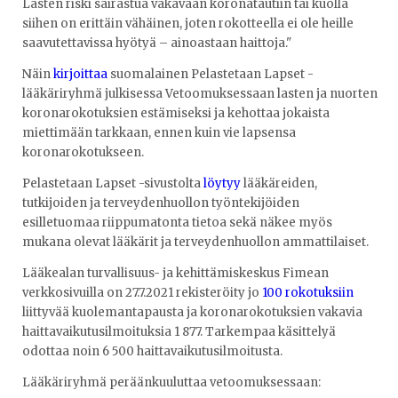
Lasten riski sairastua vakavaan koronatautiin tai kuolla
siihen on erittäin vähäinen, joten rokotteella ei ole heille
saavutettavissa hyötyä – ainoastaan haittoja."
Näin
kirjoittaa
suomalainen Pelastetaan Lapset -
lääkäriryhmä julkisessa Vetoomuksessaan lasten ja nuorten
koronarokotuksien estämiseksi ja kehottaa jokaista
miettimään tarkkaan, ennen kuin vie lapsensa
koronarokotukseen.
Pelastetaan Lapset -sivustolta
löytyy
lääkäreiden,
tutkijoiden ja terveydenhuollon työntekijöiden
esilletuomaa riippumatonta tietoa sekä näkee myös
mukana olevat lääkärit ja terveydenhuollon ammattilaiset.
Lääkealan turvallisuus- ja kehittämiskeskus Fimean
verkkosivuilla on 27.7.2021 rekisteröity jo
100 rokotuksiin
liittyvää kuolemantapausta ja koronarokotuksien vakavia
haittavaikutusilmoituksia 1 877. Tarkempaa käsittelyä
odottaa noin 6 500 haittavaikutusilmoitusta.
Lääkäriryhmä peräänkuuluttaa vetoomuksessaan: