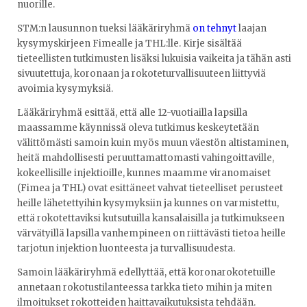
nuorille.
STM:n lausunnon tueksi lääkäriryhmä
on tehnyt
laajan
kysymyskirjeen Fimealle ja THL:lle. Kirje sisältää
tieteellisten tutkimusten lisäksi lukuisia vaikeita ja tähän asti
sivuutettuja, koronaan ja rokoteturvallisuuteen liittyviä
avoimia kysymyksiä.
Lääkäriryhmä esittää, että alle 12-vuotiailla lapsilla
maassamme käynnissä oleva tutkimus keskeytetään
välittömästi samoin kuin myös muun väestön altistaminen,
heitä mahdollisesti peruuttamattomasti vahingoittaville,
kokeellisille injektioille, kunnes maamme viranomaiset
(Fimea ja THL) ovat esittäneet vahvat tieteelliset perusteet
heille lähetettyihin kysymyksiin ja kunnes on varmistettu,
että rokotettaviksi kutsutuilla kansalaisilla ja tutkimukseen
värvätyillä lapsilla vanhempineen on riittävästi tietoa heille
tarjotun injektion luonteesta ja turvallisuudesta.
Samoin lääkäriryhmä edellyttää, että koronarokotetuille
annetaan rokotustilanteessa tarkka tieto mihin ja miten
ilmoitukset rokotteiden haittavaikutuksista tehdään.