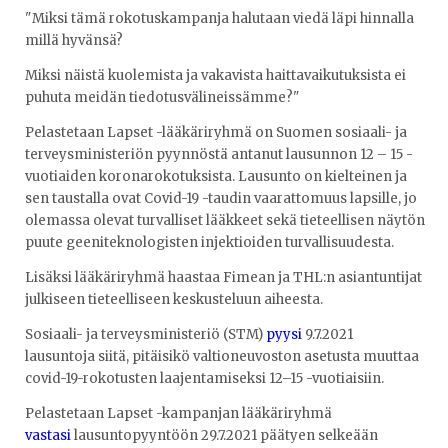
"Miksi tämä rokotuskampanja halutaan viedä läpi hinnalla
millä hyvänsä?
Miksi näistä kuolemista ja vakavista haittavaikutuksista ei
puhuta meidän tiedotusvälineissämme?"
Pelastetaan Lapset -lääkäriryhmä on Suomen sosiaali- ja
terveysministeriön pyynnöstä antanut lausunnon 12 – 15 -
vuotiaiden koronarokotuksista. Lausunto on kielteinen ja
sen taustalla ovat Covid-19 -taudin vaarattomuus lapsille, jo
olemassa olevat turvalliset lääkkeet sekä tieteellisen näytön
puute geeniteknologisten injektioiden turvallisuudesta.
Lisäksi lääkäriryhmä haastaa Fimean ja THL:n asiantuntijat
julkiseen tieteelliseen keskusteluun aiheesta.
Sosiaali- ja terveysministeriö (STM)
pyysi
9.7.2021
lausuntoja siitä, pitäisikö valtioneuvoston asetusta muuttaa
covid-19-rokotusten laajentamiseksi 12–15 -vuotiaisiin.
Pelastetaan Lapset -kampanjan lääkäriryhmä
vastasi
lausuntopyyntöön 29.7.2021 päätyen selkeään