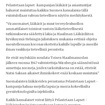
Pelastetaan lapset -kampanjan lääkärit ja asiantuntijat
haluavat muistuttaa kaikkia Suomen kansalaisia tällä
esiintulollaan vahvan tieteellisen näytön merkityksestä.
"Viranomaiset, lääkärit ja muut terveydenhuollon
ammattilaiset toimivat vastoin lääketieteellisestä
tutkimuksesta säädettyä lakia ja Maailman Lääkäriliiton
hyväksymiä Helsingin julistuksen mukaisia eettisiä ohjeita
suositellessaan koronarokotteita kaikille lapsille ja nuorille
ilman vankkoja tieteellisiä perusteita.
He eivät myöskään noudata Toisen Maailmansodan
jälkeen vuonna 1947 vahvistettuja Nürnbergin säännöstössä
annettuja normeja, joiden tarkoituksena on estää, etteivät
Natsi-Saksan aikaiset ihmiskokeet enää koskaan uusiutuisi."
Suomalaisten lääkäreiden perustama Pelastetaan Lapset -
kampanja haluaa suojella lapsia ja nuoria kokeellisilta
geeniteknologisilta injektioilta.
Kaikki kansalaiset voivat liittyä Pelastetaan Lapset -