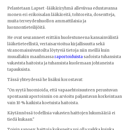
Pelastetaan Lapset -lääkäriryhmä alleviivaa edustavansa
monen eri erikoisalan lääkäreitä, tohtoreita, dosentteja,
muita terveydenhuollon ammattilaisia ja
luonnontieteilijöitä.
He ovat seuranneet erittäin huolestuneena kansainvälistä
lääketieteellistä, vertaisarvioitua kirjallisuutta sekä
viranomaissivustoilta löytyviä tietoja niin meillä kuin
muuallakin maailmassa
raportoiduista
sadoista tuhansista
vakavista haitoista ja tuhansista kuolemaan johtaneista
tapauksista.
Tässä yhteydessä he lisäksi korostavat:
"On syytä huomioida, että vapaaehtoisuuteen perustuvan
spontaaniraportoinnin on arvioitu paljastavan korkeintaan
vain 10 % kaikista koetuista haitoista.
Käytännössä todellisia vakavien haittojen lukumääriä ei
tiedä kukaan."
Toisin sanoen: haittoja kokeneita voi olla vaikka kuinka