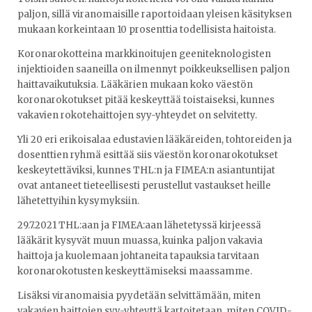
paljon, sillä viranomaisille raportoidaan yleisen käsityksen
mukaan korkeintaan 10 prosenttia todellisista haitoista.
Koronarokotteina markkinoitujen geeniteknologisten
injektioiden saaneilla on ilmennyt poikkeuksellisen paljon
haittavaikutuksia. Lääkärien mukaan koko väestön
koronarokotukset pitää keskeyttää toistaiseksi, kunnes
vakavien rokotehaittojen syy-yhteydet on selvitetty.
Yli 20 eri erikoisalaa edustavien lääkäreiden, tohtoreiden ja
dosenttien ryhmä esittää siis väestön koronarokotukset
keskeytettäviksi, kunnes THL:n ja FIMEA:n asiantuntijat
ovat antaneet tieteellisesti perustellut vastaukset heille
lähetettyihin kysymyksiin.
29.7.2021 THL:aan ja FIMEA:aan lähetetyssä kirjeessä
lääkärit kysyvät muun muassa, kuinka paljon vakavia
haittoja ja kuolemaan johtaneita tapauksia tarvitaan
koronarokotusten keskeyttämiseksi maassamme.
Lisäksi viranomaisia pyydetään selvittämään, miten
vakavien haittojen syy-yhteyttä kartoitetaan, miten COVID-