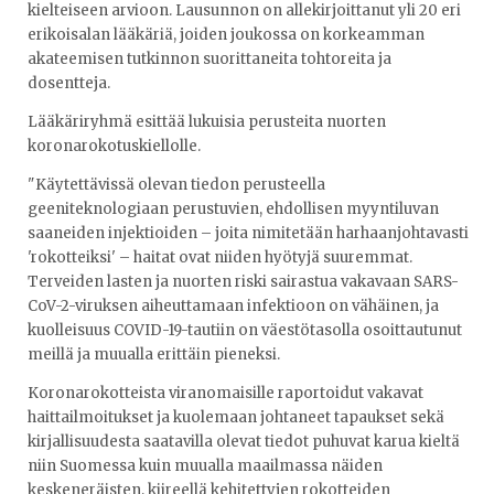
kielteiseen arvioon. Lausunnon on allekirjoittanut yli 20 eri
erikoisalan lääkäriä, joiden joukossa on korkeamman
akateemisen tutkinnon suorittaneita tohtoreita ja
dosentteja.
Lääkäriryhmä esittää lukuisia perusteita nuorten
koronarokotuskiellolle.
"Käytettävissä olevan tiedon perusteella
geeniteknologiaan perustuvien, ehdollisen myyntiluvan
saaneiden injektioiden – joita nimitetään harhaanjohtavasti
'rokotteiksi' – haitat ovat niiden hyötyjä suuremmat.
Terveiden lasten ja nuorten riski sairastua vakavaan SARS-
CoV-2-viruksen aiheuttamaan infektioon on vähäinen, ja
kuolleisuus COVID-19-tautiin on väestötasolla osoittautunut
meillä ja muualla erittäin pieneksi.
Koronarokotteista viranomaisille raportoidut vakavat
haittailmoitukset ja kuolemaan johtaneet tapaukset sekä
kirjallisuudesta saatavilla olevat tiedot puhuvat karua kieltä
niin Suomessa kuin muualla maailmassa näiden
keskeneräisten, kiireellä kehitettyjen rokotteiden