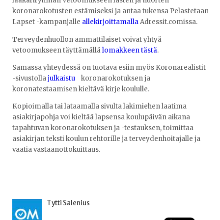
lääkäriryhmän Vetoomukseen lasten ja nuorten
koronarokotusten estämiseksi ja antaa tukensa Pelastetaan
Lapset -kampanjalle
allekirjoittamalla
Adressit.comissa.
Terveydenhuollon ammattilaiset voivat yhtyä
vetoomukseen täyttämällä
lomakkeen tästä
.
Samassa yhteydessä on tuotava esiin myös Koronarealistit
-sivustolla
julkaistu
koronarokotuksen ja
koronatestaamisen kieltävä kirje koululle.
Kopioimalla tai lataamalla sivulta lakimiehen laatima
asiakirjapohja voi kieltää lapsensa koulupäivän aikana
tapahtuvan koronarokotuksen ja -testauksen, toimittaa
asiakirjan teksti koulun rehtorille ja terveydenhoitajalle ja
vaatia vastaanottokuittaus.
Tytti Salenius