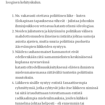
loogisen kehityskulun.
Ns. vakavasti otettava poliittinen liike - kuten
Elokapinan tapauksessa vihreät - julistaa johonkin
ihmisjoukkoon vetoavaa katastrofismi-ideologiaa.
Noiden julistusten ja käytännön politiikan välisen
mahdottomuuden ilmeinen ristiriita johtaa samoja
asioita ajavien, mutta suuria poliittisia puolueita
äärevämpien liikkeiden syntyyn.
Näiden rauhanomaiset kannanotot eivät
edelleenkään riitä samanmielisten keskinäisessä
kuplassa syvenevässä
katastrofitodellisuuskäsityksessä elävien ihmisten
mielenmaisemassa riittävältä tuntuviin poliittisiin
muutoksiin.
Liikkeen sisälle syntyy entistä fanaattisempia
ryhmittymiä, jotka ryhtyvät joko itse liikkeen nimissä
tai siitä irtauduttuaan toteuttamaan entistä
radikaalimpia mielenilmauksia, joiden kiihkeä
tunnelma johtaa helposti - eli ennemmin tai