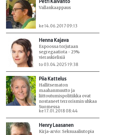
Petri Kaivanto
Vallankaappaus
ke 14.06.2017 09:13
Henna Kajava
Espoossa torjutaan
segregaatiota - 25%
vieraskielisiä
to 03.04.2025 19:38
Piia Kattelus
Hallitsematon
maahanmuutto ja
liittoutumispolitiikka ovat
nostaneet terrorismin uhkaa
Suomessa
ke 17.01.2018 08:44
Henry Laasanen
Kirja-arvio: Seksuaaliutopia