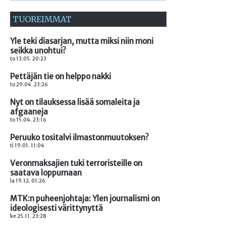
TUOREIMMAT
Yle teki diasarjan, mutta miksi niin moni
seikka unohtui?
to 13.05. 20:23
Pettäjän tie on helppo nakki
to 29.04. 23:26
Nyt on tilauksessa lisää somaleita ja
afgaaneja
to 15.04. 23:16
Peruuko tositalvi ilmastonmuutoksen?
ti 19.01. 11:04
Veronmaksajien tuki terroristeille on
saatava loppumaan
la 19.12. 01:26
MTK:n puheenjohtaja: Ylen journalismi on
ideologisesti värittynyttä
ke 25.11. 23:28