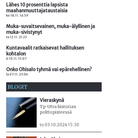
Lähes 10 prosenttia lapsista
maahanmuuttajataustaisia
ke 18.11. 16:59
Muka-suvaitsevainen, muka-älyllinen ja
muka-sivistynyt
to 12.11. 21:23
Kuntavaalit ratkaisevat hallituksen
kohtalon
ti 10.11. 15:07
Onko Ohisalo tyhmä vai epärehellinen?
la 07.11. 23:06
BLOGIT
Vieraskynä
Tp-Utva historian
polttopisteessä
to 03.10.2024 15:30