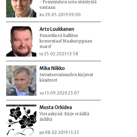
- Feministien sota sivistystä
vastaan
ke 29.05.2019 09:00
Arto Luukkanen
Punavihreä hallitus
komentaa! Maakuoppaan
mars!
la 25.02.2023 13:58
Mika Niikko
Suvaitsevaisuuden kirjavat
käsitteet
su 13.09.2020 23:07
Musta Orkidea
Vieraskynä: Kirje eräältä
äidiltä
pe 08.02.2019 13:23