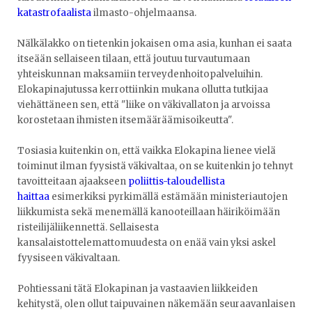
katastrofaalista
ilmasto-ohjelmaansa.
Nälkälakko on tietenkin jokaisen oma asia, kunhan ei saata
itseään sellaiseen tilaan, että joutuu turvautumaan
yhteiskunnan maksamiin terveydenhoitopalveluihin.
Elokapinajutussa kerrottiinkin mukana ollutta tutkijaa
viehättäneen sen, että "liike on väkivallaton ja arvoissa
korostetaan ihmisten itsemääräämisoikeutta".
Tosiasia kuitenkin on, että vaikka Elokapina lienee vielä
toiminut ilman fyysistä väkivaltaa, on se kuitenkin jo tehnyt
tavoitteitaan ajaakseen
poliittis-taloudellista
haittaa
esimerkiksi pyrkimällä estämään ministeriautojen
liikkumista sekä menemällä kanooteillaan häiriköimään
risteilijäliikennettä. Sellaisesta
kansalaistottelemattomuudesta on enää vain yksi askel
fyysiseen väkivaltaan.
Pohtiessani tätä Elokapinan ja vastaavien liikkeiden
kehitystä, olen ollut taipuvainen näkemään seuraavanlaisen