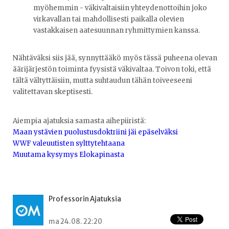
myöhemmin - väkivaltaisiin yhteydenottoihin joko
virkavallan tai mahdollisesti paikalla olevien
vastakkaisen aatesuunnan ryhmittymien kanssa.
Nähtäväksi siis jää, synnyttääkö myös tässä puheena olevan
äärijärjestön toiminta fyysistä väkivaltaa. Toivon toki, että
tältä vältyttäisiin, mutta suhtaudun tähän toiveeseeni
valitettavan skeptisesti.
Aiempia ajatuksia samasta aihepiiristä:
Maan ystävien puolustusdoktriini jäi epäselväksi
WWF valeuutisten sylttytehtaana
Muutama kysymys Elokapinasta
Professorin Ajatuksia
ma 24.08. 22:20