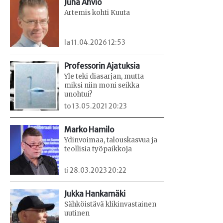
Juha Ahvio
Artemis kohti Kuuta
la 11.04.2026 12:53
Professorin Ajatuksia
Yle teki diasarjan, mutta
miksi niin moni seikka
unohtui?
to 13.05.2021 20:23
Marko Hamilo
Ydinvoimaa, talouskasvua ja
teollisia työpaikkoja
ti 28.03.2023 20:22
Jukka Hankamäki
Sähköistävä klikinvastainen
uutinen