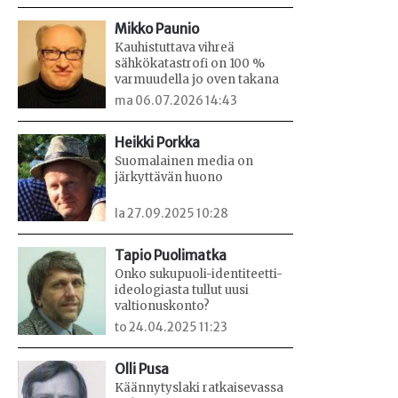
Mikko Paunio
Kauhistuttava vihreä
sähkökatastrofi on 100 %
varmuudella jo oven takana
ma 06.07.2026 14:43
Heikki Porkka
Suomalainen media on
järkyttävän huono
la 27.09.2025 10:28
Tapio Puolimatka
Onko sukupuoli-identiteetti-
ideologiasta tullut uusi
valtionuskonto?
to 24.04.2025 11:23
Olli Pusa
Käännytyslaki ratkaisevassa