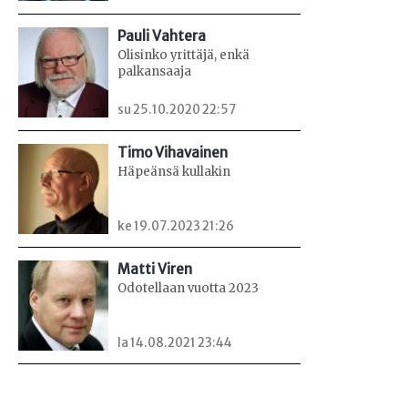
Pauli Vahtera
Olisinko yrittäjä, enkä
palkansaaja
su 25.10.2020 22:57
Timo Vihavainen
Häpeänsä kullakin
ke 19.07.2023 21:26
Matti Viren
Odotellaan vuotta 2023
la 14.08.2021 23:44