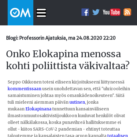
Blogi: Professorin Ajatuksia, ma 24.08.2020 22:20
Onko Elokapina menossa
kohti poliittista väkivaltaa?
Seppo Oikkonen totesi eiliseen kirjoitukseeni liittyneessä
kommentissaan
usein unohdettavan sen, että "uhrirooleihin
samaistuminen johtaa myös omankädenoikeuteen". Siitä
tuli mieleeni aiemman päivän
uutinen
, jonka
mukaan
Elokapinana
tunnettuun kansainväliseen
ilmastonmuutosaktivistijoukkoon kuuluvat henkilöt olivat
olleet nälkälakossa, koska punavihreä hallituksemme ei
ollut - kiitos SARS-CoV-2 pandemian - ehtinyt toteuttaa
taloutemme ja kansalaisten tasa-arvon kannalta
totaalisen