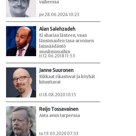
vaiheessa
pe 28.06.2024 10:23
Alan Salehzadeh
Ei shariaa länteen, vaan
länsimaiden tasa-arvoinen
lainsäädäntö
muslimimaihin
ti 12.06.2018 11:53
Janne Suuronen
Rikkaat rikastuvat ja köyhät
kituuttavat
ti 18.08.2020 10:15
Reijo Tossavainen
Auta avun tarpeessa
to 19.03.2020 07:33