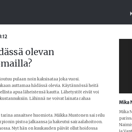
3:12
dässä olevan
mailla?
outuu pulaan noin kaksisataa joka vuosi.
ukaan auttamaa hädässä olevia. Käytännössä heitä
lista apua läheistensä kautta. Lähetystöt eivät voi
 kustannuksiin. Lähinnä ne voivat lainata rahaa
Mika 
Mika N
arina ansaitsee huomiota. Miikka Mustonen sai reilu
pariss
pionin pistoa jalkaansa ja hakeutui sairaalahoitoon.
Naimis
nossa. Nyt hän on kuukauden päivät ollut hoidossa
ja Van