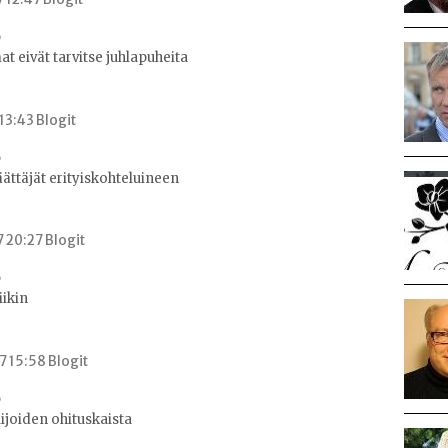
 eivät tarvitse juhlapuheita
 13:43 Blogit
äättäjät erityiskohteluineen
7 20:27 Blogit
iikin
7 15:58 Blogit
lijoiden ohituskaista