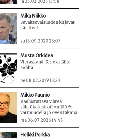
la 25.02.2023 13:58
Mika Niikko
Suvaitsevaisuuden kirjavat
käsitteet
su 13.09.2020 23:07
Musta Orkidea
Vieraskynä: Kirje eräältä
äidiltä
pe 08.02.2019 13:23
Mikko Paunio
Kauhistuttava vihreä
sähkökatastrofi on 100 %
varmuudella jo oven takana
ma 06.07.2026 14:43
Heikki Porkka