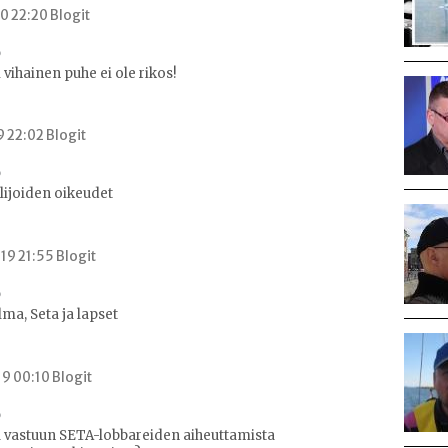
0 22:20 Blogit
 vihainen puhe ei ole rikos!
9 22:02 Blogit
lijoiden oikeudet
19 21:55 Blogit
lma, Seta ja lapset
9 00:10 Blogit
 vastuun SETA-lobbareiden aiheuttamista