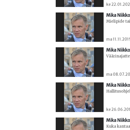
ke 22.01.202
Mika Niikko
Mielipide tai
ma 11.11.201
Mika Niikko
Väärinajatte
ma 08.07.20
Mika Niikko
Hallitusohje
ke 26.06.201
Mika Niikko
Kuka kantaa