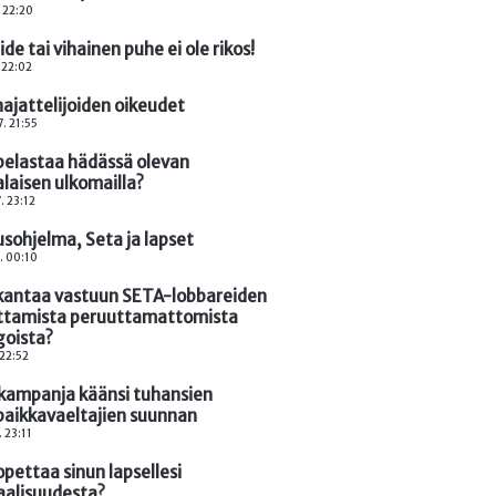
. 22:20
ide tai vihainen puhe ei ole rikos!
. 22:02
najattelijoiden oikeudet
. 21:55
pelastaa hädässä olevan
laisen ulkomailla?
. 23:12
usohjelma, Seta ja lapset
. 00:10
kantaa vastuun SETA-lobbareiden
ttamista peruuttamattomista
goista?
 22:52
ampanja käänsi tuhansien
paikkavaeltajien suunnan
. 23:11
pettaa sinun lapsellesi
aalisuudesta?