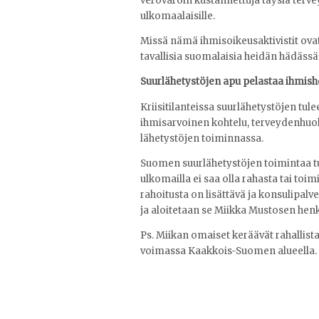
verovaroin kustannettuja täysiä tervey
ulkomaalaisille.
Missä nämä ihmisoikeusaktivistit ovat
tavallisia suomalaisia heidän hädäss
Suurlähetystöjen apu pelastaa ihmis
Kriisitilanteissa suurlähetystöjen tu
ihmisarvoinen kohtelu, terveydenhuo
lähetystöjen toiminnassa.
Suomen suurlähetystöjen toimintaa t
ulkomailla ei saa olla rahasta tai toim
rahoitusta on lisättävä ja konsulipalv
ja aloitetaan se Miikka Mustosen henk
Ps. Miikan omaiset keräävät rahallis
voimassa Kaakkois-Suomen alueella. 