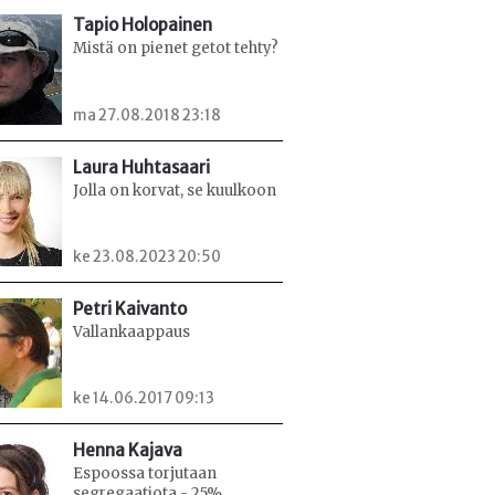
Tapio Holopainen
Mistä on pienet getot tehty?
ma 27.08.2018 23:18
Laura Huhtasaari
Jolla on korvat, se kuulkoon
ke 23.08.2023 20:50
Petri Kaivanto
Vallankaappaus
ke 14.06.2017 09:13
Henna Kajava
Espoossa torjutaan
segregaatiota - 25%