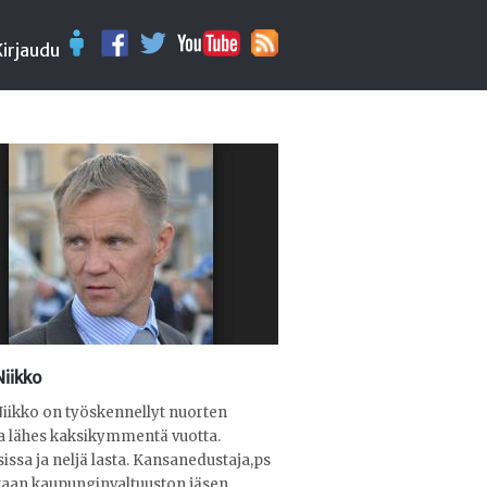
Kirjaudu
Niikko
iikko on työskennellyt nuorten
a lähes kaksikymmentä vuotta.
issa ja neljä lasta. Kansanedustaja,ps
taan kaupunginvaltuuston jäsen.