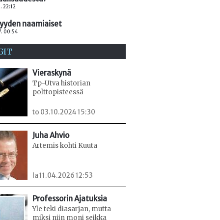
. 22:12
kyyden naamiaiset
. 00:54
GIT
Vieraskynä
Tp-Utva historian
polttopisteessä
to 03.10.2024 15:30
Juha Ahvio
Artemis kohti Kuuta
la 11.04.2026 12:53
Professorin Ajatuksia
Yle teki diasarjan, mutta
miksi niin moni seikka