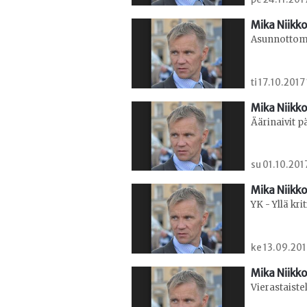
Mika Niikko
Asunnottomat
ti 17.10.2017
Mika Niikko
Äärinaivit p
su 01.10.201
Mika Niikko
YK - Yllä krit
ke 13.09.201
Mika Niikko
Vierastaiste