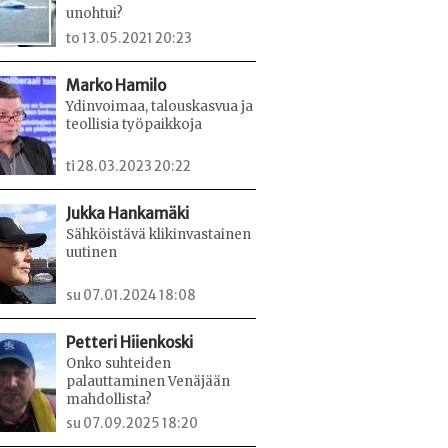
unohtui?
to 13.05.2021 20:23
Marko Hamilo
Ydinvoimaa, talouskasvua ja
teollisia työpaikkoja
ti 28.03.2023 20:22
Jukka Hankamäki
Sähköistävä klikinvastainen
uutinen
su 07.01.2024 18:08
Petteri Hiienkoski
Onko suhteiden
palauttaminen Venäjään
mahdollista?
su 07.09.2025 18:20