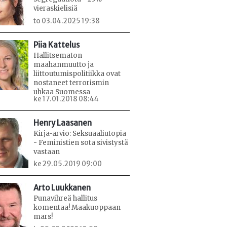
vieraskielisiä
to 03.04.2025 19:38
Piia Kattelus
Hallitsematon
maahanmuutto ja
liittoutumispolitiikka ovat
nostaneet terrorismin
uhkaa Suomessa
ke 17.01.2018 08:44
Henry Laasanen
Kirja-arvio: Seksuaaliutopia
- Feministien sota sivistystä
vastaan
ke 29.05.2019 09:00
Arto Luukkanen
Punavihreä hallitus
komentaa! Maakuoppaan
mars!