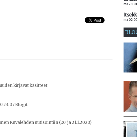
ma 28.01
Itsek
ma 02.07
BLO
uuden kirjavat käsitteet
0 23:07 Blogit
men Kuvalehden uutisointiin (20. ja 21.1.2020)