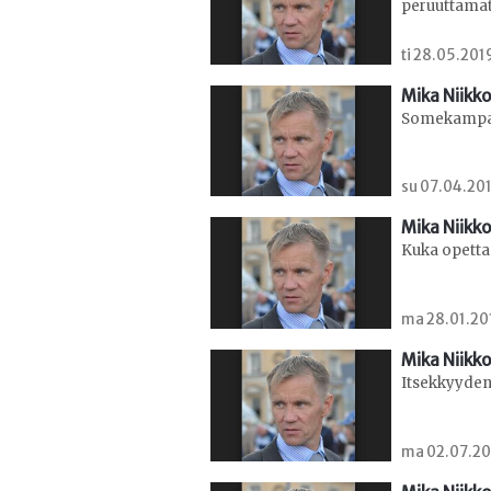
peruuttamat
ti 28.05.201
Mika Niikko
Somekampanj
su 07.04.201
Mika Niikko
Kuka opettaa
ma 28.01.201
Mika Niikko
Itsekkyyden
ma 02.07.20