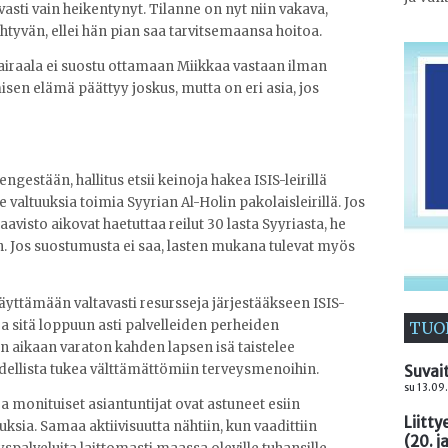
vasti vain heikentynyt. Tilanne on nyt niin vakava,
tyvän, ellei hän pian saa tarvitsemaansa hoitoa.
airaala ei suostu ottamaan Miikkaa vastaan ilman
sen elämä päättyy joskus, mutta on eri asia, jos
gestään, hallitus etsii keinoja hakea ISIS-leirillä
 valtuuksia toimia Syyrian Al-Holin pakolaisleirillä. Jos
avisto aikovat haetuttaa reilut 30 lasta Syyriasta, he
n. Jos suostumusta ei saa, lasten mukana tulevat myös
äyttämään valtavasti resursseja järjestääkseen ISIS-
a sitä loppuun asti palvelleiden perheiden
TUO
aikaan varaton kahden lapsen isä taistelee
udellista tukea välttämättömiin terveysmenoihin.
Suvai
su 13.09
ja monituiset asiantuntijat ovat astuneet esiin
Liitt
sia. Samaa aktiivisuutta nähtiin, kun vaadittiin
(20. j