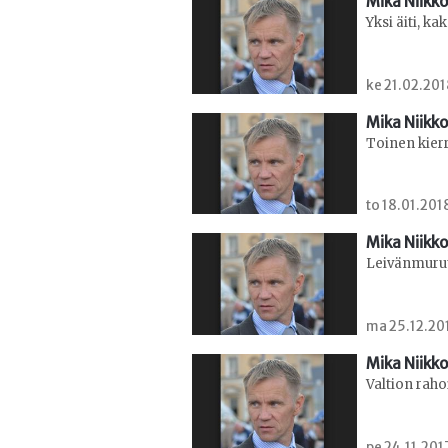
Mika Niikko
Yksi äiti, kak
ke 21.02.201
Mika Niikko
Toinen kierr
to 18.01.2018
Mika Niikko
Leivänmurut 
ma 25.12.201
Mika Niikko
Valtion rah
pe 24.11.201