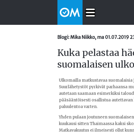
Blogi: Mika Niikko, ma 01.07.2019 2
Kuka pelastaa hä
suomalaisen ulko
Ulkomailla matkustavaa suomalaisia j
Suurlähetystöt pyrkivät parhaansa m
autetaan saamaan esimerkiksi taloudel
pääsääntöisesti osallistua autettavan
paluulentoa varten.
Yhden pulaan joutuneen suomalaisen t
kuukausi sitten Thaimaassa kaksi skor
Matkavakuutus ei ilmeisesti ollut kun