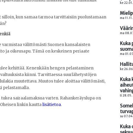
spalveluita laittomasti maassa oleville tuhansille
ke 22.01
Mielip
 silloin, kun samaa tarmoa tarvittaisiin puolustamaan
ma 11.11
ään?
Vääri
ma 08.07
henkiä
Kuka 
lee varmistaa välittömästi Suomen kansalaisten
suoma
lto ja oikeusapu. Tämä on keskeinen periaate
ma 01.07
Hallit
ulee kehittää. Kenenkään hengen pelastaminen
ke 26.06
ivaltuuksista kiinni. Tarvittaessa suurlähetystöjen
Kuka 
elulakia muutettava. Muutos tulee aloittaa välittömästi,
aiheu
i pelastamalla.
vahin
ti 28.05.
ta tukea sairaalamaksua varten. Rahankeräyslupa on
Oheisen linkin kautta
lisätietoa
.
Somek
turva
su 07.04
Kuka o
seksu