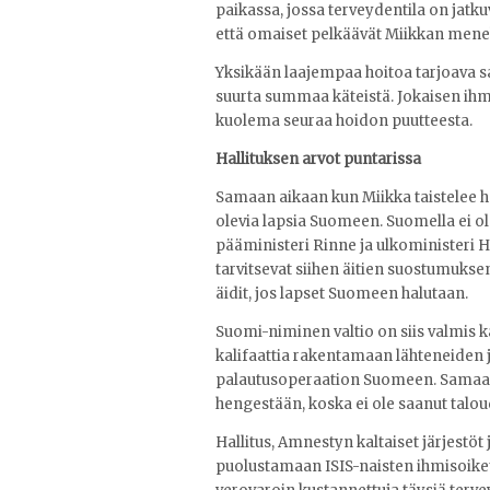
paikassa, jossa terveydentila on jatku
että omaiset pelkäävät Miikkan meneh
Yksikään laajempaa hoitoa tarjoava s
suurta summaa käteistä. Jokaisen ihmi
kuolema seuraa hoidon puutteesta.
Hallituksen arvot puntarissa
Samaan aikaan kun Miikka taistelee hen
olevia lapsia Suomeen. Suomella ei ole
pääministeri Rinne ja ulkoministeri Ha
tarvitsevat siihen äitien suostumukse
äidit, jos lapset Suomeen halutaan.
Suomi-niminen valtio on siis valmis k
kalifaattia rakentamaan lähteneiden j
palautusoperaation Suomeen. Samaan 
hengestään, koska ei ole saanut talo
Hallitus, Amnestyn kaltaiset järjestöt 
puolustamaan ISIS-naisten ihmisoikeuk