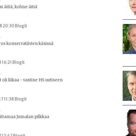
si äitiä, kolme äitiä
8 20:30 Blogit
os konservatiivien käsissä
 16:21 Blogit
oli liikaa - vastine HS uutiseen
7 11:38 Blogit
oittamaa Jumalan pilkkaa
7 12:47 Blogit