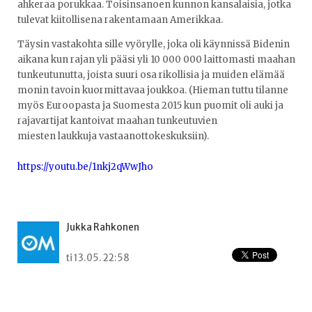
ahkeraa porukkaa. Toisinsanoen kunnon kansalaisia, jotka
tulevat kiitollisena rakentamaan Amerikkaa.
​​Täysin vastakohta sille vyörylle, joka oli käynnissä Bidenin
aikana kun rajan yli pääsi yli 10 000 000 laittomasti maahan
tunkeutunutta, joista suuri osa rikollisia ja muiden elämää
monin tavoin kuormittavaa joukkoa. (Hieman tuttu tilanne
myös Euroopasta ja Suomesta 2015 kun puomit oli auki ja
rajavartijat kantoivat maahan tunkeutuvien
miesten laukkuja vastaanottokeskuksiin).
https://youtu.be/1nkj2qWwJho
Jukka Rahkonen
ti 13.05. 22:58