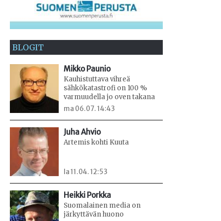
BLOGIT
Mikko Paunio
Kauhistuttava vihreä
sähkökatastrofi on 100 %
varmuudella jo oven takana
ma 06.07. 14:43
Juha Ahvio
Artemis kohti Kuuta
la 11.04. 12:53
Heikki Porkka
Suomalainen media on
järkyttävän huono