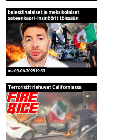
balestiinalaiset ja meksikolaiset
sateenkaari-insinöörit töissään
ma 09.06.2025 19:33
Terroristit riehuvat Californiassa