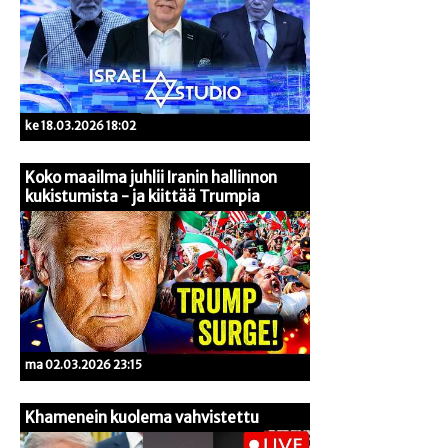
ke 18.03.2026 18:02
Koko maailma juhlii Iranin hallinnon
kukistumista - ja kiittää Trumpia
ma 02.03.2026 23:15
Khamenein kuolema vahvistettu