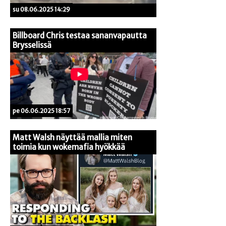
su 08.06.2025 14:29
Billboard Chris testaa sananvapautta
Brysselissä
pe 06.06.2025 18:57
Matt Walsh näyttää mallia miten
toimia kun wokemafia hyökkää