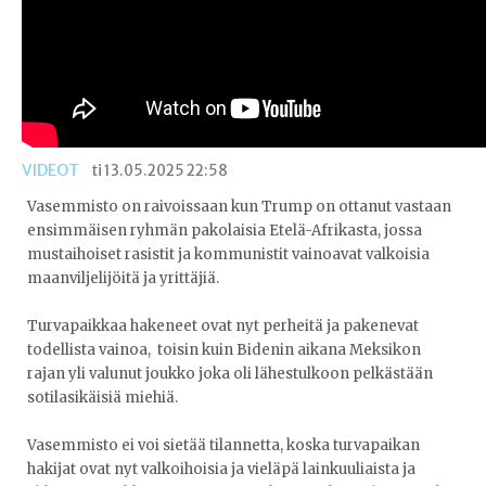
VIDEOT
ti 13.05.2025 22:58
Vasemmisto on raivoissaan kun Trump on ottanut vastaan
ensimmäisen ryhmän pakolaisia Etelä-Afrikasta, jossa
mustaihoiset rasistit ja kommunistit vainoavat valkoisia
maanviljelijöitä ja yrittäjiä.
Turvapaikkaa hakeneet ovat nyt perheitä ja pakenevat
todellista vainoa, toisin kuin Bidenin aikana Meksikon
rajan yli valunut joukko joka oli lähestulkoon pelkästään
sotilasikäisiä miehiä.
Vasemmisto ei voi sietää tilannetta, koska turvapaikan
hakijat ovat nyt valkoihoisia ja vieläpä lainkuuliaista ja