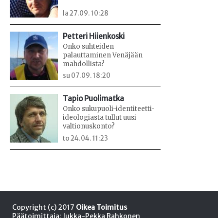
la 27.09. 10:28
Petteri Hiienkoski
Onko suhteiden
palauttaminen Venäjään
mahdollista?
su 07.09. 18:20
Tapio Puolimatka
Onko sukupuoli-identiteetti-
ideologiasta tullut uusi
valtionuskonto?
to 24.04. 11:23
Copyright (c) 2017
Oikea Toimitus
Päätoimittaja: Jukka-Pekka Rahkonen