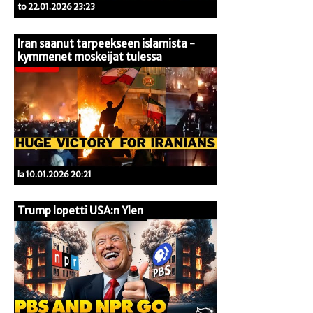
to 22.01.2026 23:23
Iran saanut tarpeekseen islamista -
kymmenet moskeijat tulessa
la 10.01.2026 20:21
Trump lopetti USA:n Ylen