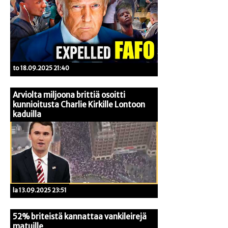
to 18.09.2025 21:40
Arviolta miljoona brittiä osoitti
kunnioitusta Charlie Kirkille Lontoon
kaduilla
la 13.09.2025 23:51
52% briteistä kannattaa vankileirejä
matuille