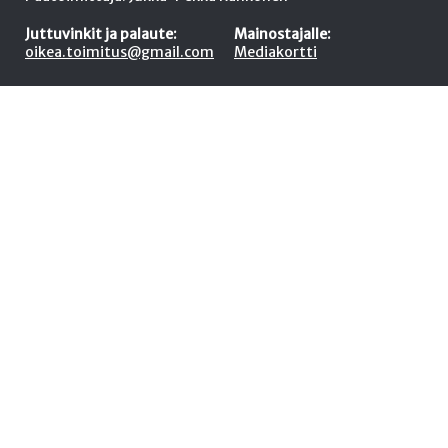
Juttuvinkit ja palaute:
Mainostajalle:
oikea.toimitus@gmail.com
Mediakortti