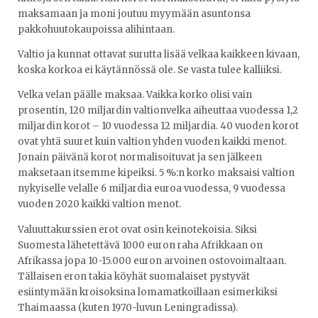
maksamaan ja moni joutuu myymään asuntonsa
pakkohuutokaupoissa alihintaan.
Valtio ja kunnat ottavat surutta lisää velkaa kaikkeen kivaan,
koska korkoa ei käytännössä ole. Se vasta tulee kalliiksi.
Velka velan päälle maksaa. Vaikka korko olisi vain
prosentin, 120 miljardin valtionvelka aiheuttaa vuodessa 1,2
miljardin korot – 10 vuodessa 12 miljardia. 40 vuoden korot
ovat yhtä suuret kuin valtion yhden vuoden kaikki menot.
Jonain päivänä korot normalisoituvat ja sen jälkeen
maksetaan itsemme kipeiksi. 5 %:n korko maksaisi valtion
nykyiselle velalle 6 miljardia euroa vuodessa, 9 vuodessa
vuoden 2020 kaikki valtion menot.
Valuuttakurssien erot ovat osin keinotekoisia. Siksi
Suomesta lähetettävä 1000 euron raha Afrikkaan on
Afrikassa jopa 10-15.000 euron arvoinen ostovoimaltaan.
Tällaisen eron takia köyhät suomalaiset pystyvät
esiintymään kroisoksina lomamatkoillaan esimerkiksi
Thaimaassa (kuten 1970-luvun Leningradissa).