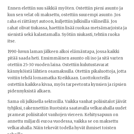
Ennen elettiin suu säkkiä myöten. Ostettiin pieni asunto ja
kun sen velat oli maksettu, ostettiin suurempi asunto. Jos
raha ei riittänyt autoon, kuljettiin julkisilla välineillä. Jos
rahat olivat tiukassa, haettiin lisää ruokaa metsämarjoista ja
sienistä sekä kalastamalla. Syötiin niukasti, tehtiin ruoka
itse.
1990-luvun laman jälkeen alkoi elämäntapa, jossa kaikki
pitää saada heti. Ensimmäinen asunto oli iso ja sitä varten
otettiin 25-30 vuoden laina. Ostettiin kulutustavarat
kännyköistä lähtien osamaksulla. Otettiin pikaluottoja, jotta
voitiin tehdä lomamatka Kreikkaan. Luottokorteilla
ostettiin kaikkea kivaa, myös tarpeetonta kynsien ja ripsien
pidennyksistä alkaen.
Sama oli julkisella sektorilla. Vaikka vanhat poliisitalot jäivät
tyhjiksi, rakennettiin Ruotsista saatavalla velkarahalla uudet
prameat poliisitalot vanhojen viereen. Kehitysapuun on
annettu miljardi euroa vuodessa, vaikka se on maksettu
velkarahalla. Näin tekevät todella hyvät ihmiset toisten