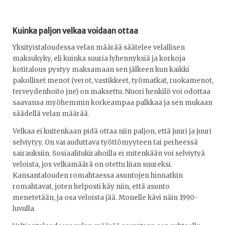
Kuinka paljon velkaa voidaan ottaa
Yksityistaloudessa velan määrää säätelee velallisen
maksukyky, eli kuinka suuria lyhennyksiä ja korkoja
kotitalous pystyy maksamaan sen jälkeen kun kaikki
pakolliset menot (verot, vastikkeet, työmatkat, ruokamenot,
terveydenhoito jne) on maksettu. Nuori henkilö voi odottaa
saavansa myöhemmin korkeampaa palkkaa ja sen mukaan
säädellä velan määrää.
Velkaa ei kuitenkaan pidä ottaa niin paljon, että juuri ja juuri
selviytyy. On varauduttava työttömyyteen tai perheessä
sairauksiin. Sosiaalitukirahoilla ei mitenkään voi selviytyä
veloista, jos velkamäärä on otettu liian suureksi.
Kansantalouden romahtaessa asuntojen hinnatkin
romahtavat, joten helposti käy niin, että asunto
menetetään, ja osa veloista jää. Monelle kävi näin 1990-
luvulla.