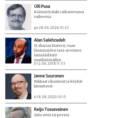
Olli Pusa
Käännytyslaki ratkaisevassa
vaiheessa
pe 28.06.2024 10:23
Alan Salehzadeh
Ei shariaa länteen, vaan
länsimaiden tasa-arvoinen
lainsäädäntö
muslimimaihin
ti 12.06.2018 11:53
Janne Suuronen
Rikkaat rikastuvat ja köyhät
kituuttavat
ti 18.08.2020 10:15
Reijo Tossavainen
Auta avun tarpeessa