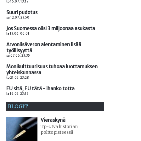
to 16.07. 13:17
Suuri pudotus
su 12.07. 23:50
Jos Suomessa olisi 3 miljoonaa asukasta
la 13.06. 00:01
Arvonlisäveron alentaminen lisää
työllisyyttä
su 07.06. 23:35
Monikulttuurisuus tuhoaa luottamuksen
yhteiskunnassa
to 21.05. 23:28
EU sitä, EU tätä - ihanko totta
la 16.05. 23:17
BLOGIT
Vieraskynä
Tp-Utva historian
polttopisteessä