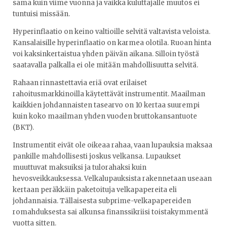
sama kuin viime vuonna ja vaikka kuluttajalle muutos ei
tuntuisi missään.
Hyperinflaatio on keino valtioille selvitä valtavista veloista.
Kansalaisille hyperinflaatio on karmea olotila. Ruoan hinta
voi kaksinkertaistua yhden päivän aikana. Silloin työstä
saatavalla palkalla ei ole mitään mahdollisuutta selvitä.
Rahaan rinnastettavia eriä ovat erilaiset
rahoitusmarkkinoilla käytettävät instrumentit. Maailman
kaikkien johdannaisten tasearvo on 10 kertaa suurempi
kuin koko maailman yhden vuoden bruttokansantuote
(BKT).
Instrumentit eivät ole oikeaa rahaa, vaan lupauksia maksaa
pankille mahdollisesti joskus velkansa. Lupaukset
muuttuvat maksuiksi ja tulorahaksi kuin
hevosveikkauksessa. Velkalupauksista rakennetaan useaan
kertaan peräkkäin paketoituja velkapapereita eli
johdannaisia. Tällaisesta subprime-velkapapereiden
romahduksesta sai alkunsa finanssikriisi toistakymmentä
vuotta sitten.