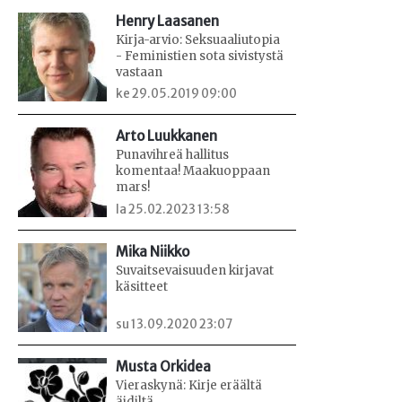
Henry Laasanen
Kirja-arvio: Seksuaaliutopia
- Feministien sota sivistystä
vastaan
ke 29.05.2019 09:00
Arto Luukkanen
Punavihreä hallitus
komentaa! Maakuoppaan
mars!
la 25.02.2023 13:58
Mika Niikko
Suvaitsevaisuuden kirjavat
käsitteet
su 13.09.2020 23:07
Musta Orkidea
Vieraskynä: Kirje eräältä
äidiltä