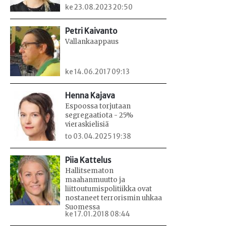
ke 23.08.2023 20:50
Petri Kaivanto
Vallankaappaus
ke 14.06.2017 09:13
Henna Kajava
Espoossa torjutaan
segregaatiota - 25%
vieraskielisiä
to 03.04.2025 19:38
Piia Kattelus
Hallitsematon
maahanmuutto ja
liittoutumispolitiikka ovat
nostaneet terrorismin uhkaa
Suomessa
ke 17.01.2018 08:44