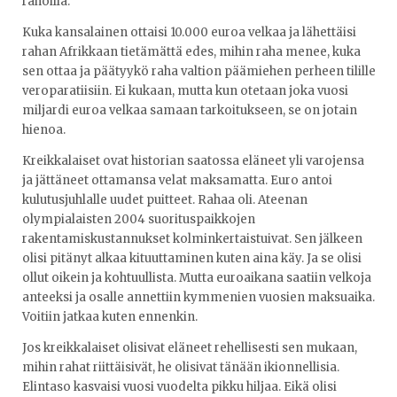
rahoilla.
Kuka kansalainen ottaisi 10.000 euroa velkaa ja lähettäisi
rahan Afrikkaan tietämättä edes, mihin raha menee, kuka
sen ottaa ja päätyykö raha valtion päämiehen perheen tilille
veroparatiisiin. Ei kukaan, mutta kun otetaan joka vuosi
miljardi euroa velkaa samaan tarkoitukseen, se on jotain
hienoa.
Kreikkalaiset ovat historian saatossa eläneet yli varojensa
ja jättäneet ottamansa velat maksamatta. Euro antoi
kulutusjuhlalle uudet puitteet. Rahaa oli. Ateenan
olympialaisten 2004 suorituspaikkojen
rakentamiskustannukset kolminkertaistuivat. Sen jälkeen
olisi pitänyt alkaa kituuttaminen kuten aina käy. Ja se olisi
ollut oikein ja kohtuullista. Mutta euroaikana saatiin velkoja
anteeksi ja osalle annettiin kymmenien vuosien maksuaika.
Voitiin jatkaa kuten ennenkin.
Jos kreikkalaiset olisivat eläneet rehellisesti sen mukaan,
mihin rahat riittäisivät, he olisivat tänään ikionnellisia.
Elintaso kasvaisi vuosi vuodelta pikku hiljaa. Eikä olisi