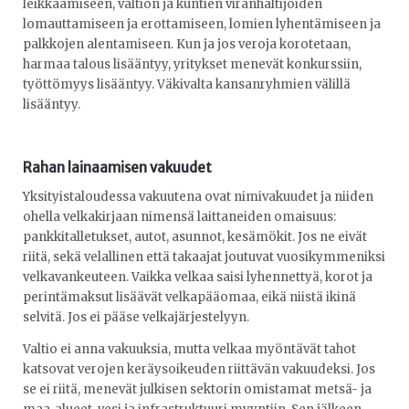
leikkaamiseen, valtion ja kuntien viranhaltijoiden
lomauttamiseen ja erottamiseen, lomien lyhentämiseen ja
palkkojen alentamiseen. Kun ja jos veroja korotetaan,
harmaa talous lisääntyy, yritykset menevät konkurssiin,
työttömyys lisääntyy. Väkivalta kansanryhmien välillä
lisääntyy.
Rahan lainaamisen vakuudet
Yksityistaloudessa vakuutena ovat nimivakuudet ja niiden
ohella velkakirjaan nimensä laittaneiden omaisuus:
pankkitalletukset, autot, asunnot, kesämökit. Jos ne eivät
riitä, sekä velallinen että takaajat joutuvat vuosikymmeniksi
velkavankeuteen. Vaikka velkaa saisi lyhennettyä, korot ja
perintämaksut lisäävät velkapääomaa, eikä niistä ikinä
selvitä. Jos ei pääse velkajärjestelyyn.
Valtio ei anna vakuuksia, mutta velkaa myöntävät tahot
katsovat verojen keräysoikeuden riittävän vakuudeksi. Jos
se ei riitä, menevät julkisen sektorin omistamat metsä- ja