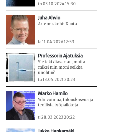
to 03.10.2024 15:30
Juha Ahvio
Artemis kohti Kuuta
la 11.04.2026 12:53
Professorin Ajatuksia
Yle teki diasarjan, mutta
miksi niin moni seikka
unohtui?
to 13.05.2021 20:23
Marko Hamilo
Ydinvoimaa, talouskasvua ja
teollisia työpaikkoja
ti 28.03.2023 20:22
Jukka Hankamäki