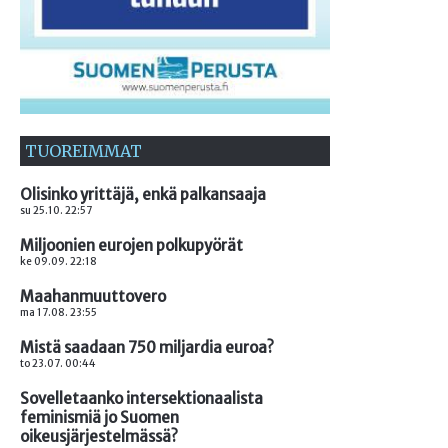
TUOREIMMAT
Olisinko yrittäjä, enkä palkansaaja
su 25.10. 22:57
Miljoonien eurojen polkupyörät
ke 09.09. 22:18
Maahanmuuttovero
ma 17.08. 23:55
Mistä saadaan 750 miljardia euroa?
to 23.07. 00:44
Sovelletaanko intersektionaalista
feminismiä jo Suomen
oikeusjärjestelmässä?