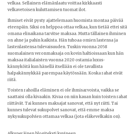
velkaa. Sellainen elämänlaatu voittaa kirkkaasti
velkavetoisen kuluttamisen tuomat ilot.
Ihmiset eivät pysty ajattelemaan huomista montaa päivää
eteenpäin. Siksi on helppoa ottaa velkaa, kun tietää ettei sitä
omana elinaikana tarvitse maksaa. Mutta tällainen ihminen
on ahne ja pahin kaikista. Hän tuhoaa omien lastensa ja
lastenlastensa tulevaisuuden. Tuskin vuonna 2058
suomalainen veronmaksaja on kovin haltioissaan kun hän
maksaa italialaisten vuonna 2020 ostamia luxus-
kännyköitä kun hänellä itsellään ei ole tavallista
halpakännykkää parempaa käytössään. Koska rahat eivät
riitä.
Toisten rahoilla eläminen ei ole ihmisarvoista, vaikka se
saattaisi olla kivaakin. Kivaa on niin kauan kuin toisten rahat
riittävät. Tai kunnes maksajat sanovat, että nyt riitti. Tai
kunnes tulevat sukupolvet sanovat, että emme maksa
nykysukupolvien ottamaa velkaa (jota eläkevelkakin on).
Alkuperäinen blogiteksti kuvineen