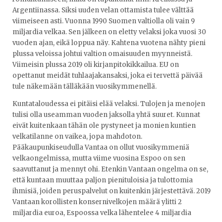
Argentiinassa. Siksi uuden velan ottamista tulee välttää
viimeiseen asti. Vuonna 1990 Suomen valtiolla oli vain 9
miljardia velkaa. Sen jälkeen on eletty velaksi joka vuosi 30
vuoden ajan, eikä loppua näy. Kahtena vuotena nähty pieni
plussa veloissa johtui valtion omaisuuden myynneistä.
Viimeisin plussa 2019 oli kirjanpitokikkailua. EU on
opettanut meidät tuhlaajakansaksi, joka ei tervettä päivää
tule näkemään tälläkään vuosikymmenellä.
Kuntataloudessa ei pitäisi elää velaksi. Tulojen ja menojen
tulisi olla useamman vuoden jaksolla yhtä suuret. Kunnat
eivät kuitenkaan tähän ole pystyneet ja monien kuntien
velkatilanne on vaikea, jopa mahdoton.
Pääkaupunkiseudulla Vantaa on ollut vuosikymmeniä
velkaongelmissa, mutta viime vuosina Espoo on sen
saavuttanut ja mennyt ohi. Etenkin Vantaan ongelma on se,
että kuntaan muuttaa paljon pienituloisia ja tulottomia
ihmisiä, joiden peruspalvelut on kuitenkin järjestettävä. 2019
Vantaan korollisten konsernivelkojen määrä ylitti 2
miljardia euroa, Espoossa velka lähentelee 4 miljardia