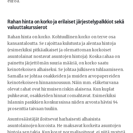
euroa.
Rahan hinta on korko ja erilaiset järjestelypalkkiot sekä
valuuttakurssierot
Rahan hinta on korko. Kohtuullinen korko on terve osa
kansantaloutta. Se rajoittaa kulutusta ja alentaa hintoja
(esimerkiksi pitkäaikaiset ja olemattoman korkoiset
asuntolainat nostavat asuntojen hintoja). Koska rahaa on
painettu järjettömän suuria määriä, on korko saatu
keinotekoisen alhaiseksi. Se johtaa julkiseen tuhlaamiseen.
Samalla se johtaa osakkeiden ja muiden arvopapereiden
keinotekoiseen hinnannousuun. Näin mm. eläketurvana
olevat rahat ovat hirmuisen riskin alaisena. Kun kuplat
puhkeavat, osakkeiden hinnat romahtavat. Esimerkiksi
Islannin pankkien konkurssissa niiden arvosta hävisi 94
prosenttia taivaan tuuliin.
Asuntosäästäjät iloitsevat harhaisesti alhaisista
asuntolainojen koroista. He maksavat korkeita asuntojen
hintoja sen takia. Kun korot normalisoituvat, ei niitä pystytä