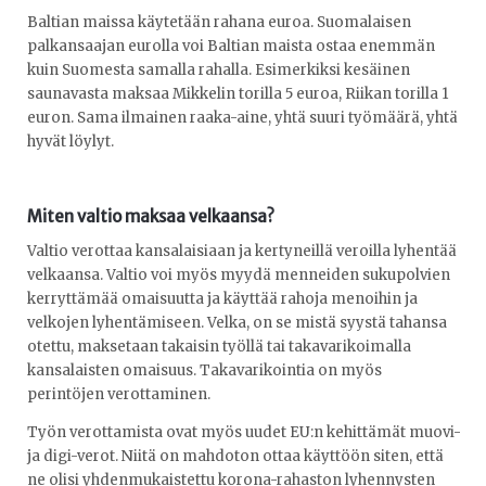
Baltian maissa käytetään rahana euroa. Suomalaisen
palkansaajan eurolla voi Baltian maista ostaa enemmän
kuin Suomesta samalla rahalla. Esimerkiksi kesäinen
saunavasta maksaa Mikkelin torilla 5 euroa, Riikan torilla 1
euron. Sama ilmainen raaka-aine, yhtä suuri työmäärä, yhtä
hyvät löylyt.
Miten valtio maksaa velkaansa?
Valtio verottaa kansalaisiaan ja kertyneillä veroilla lyhentää
velkaansa. Valtio voi myös myydä menneiden sukupolvien
kerryttämää omaisuutta ja käyttää rahoja menoihin ja
velkojen lyhentämiseen. Velka, on se mistä syystä tahansa
otettu, maksetaan takaisin työllä tai takavarikoimalla
kansalaisten omaisuus. Takavarikointia on myös
perintöjen verottaminen.
Työn verottamista ovat myös uudet EU:n kehittämät muovi-
ja digi-verot. Niitä on mahdoton ottaa käyttöön siten, että
ne olisi yhdenmukaistettu korona-rahaston lyhennysten