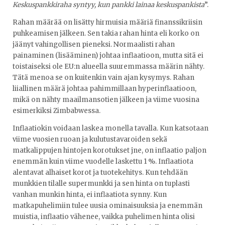
Keskuspankkiraha syntyy, kun pankki lainaa keskuspankista
”.
Rahan määrää on lisätty hirmuisia määriä finanssikriisin
puhkeamisen jälkeen. Sen takia rahan hinta eli korko on
jäänyt vahingollisen pieneksi. Normaalisti rahan
painaminen (lisääminen) johtaa inflaatioon, mutta sitä ei
toistaiseksi ole EU:n alueella suuremmassa määrin nähty.
Tätä menoa se on kuitenkin vain ajan kysymys. Rahan
liiallinen määrä johtaa pahimmillaan hyperinflaatioon,
mikä on nähty maailmansotien jälkeen ja viime vuosina
esimerkiksi Zimbabwessa.
Inflaatiokin voidaan laskea monella tavalla. Kun katsotaan
viime vuosien ruoan ja kulutustavaroiden sekä
matkalippujen hintojen korotukset jne, on inflaatio paljon
enemmän kuin viime vuodelle laskettu 1 %. Inflaatiota
alentavat alhaiset korot ja tuotekehitys. Kun tehdään
munkkien tilalle supermunkki ja sen hinta on tuplasti
vanhan munkin hinta, ei inflaatiota synny. Kun
matkapuhelimiin tulee uusia ominaisuuksia ja enemmän
muistia, inflaatio vähenee, vaikka puhelimen hinta olisi