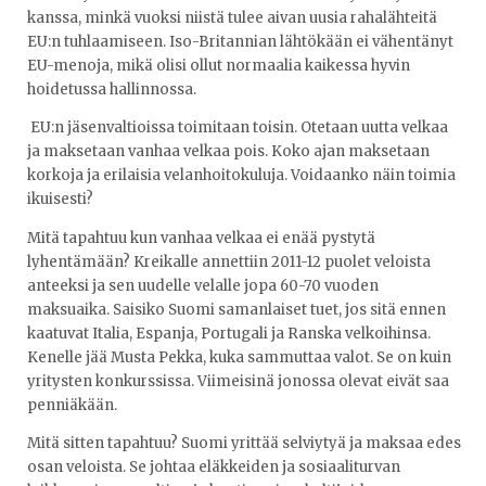
kanssa, minkä vuoksi niistä tulee aivan uusia rahalähteitä
EU:n tuhlaamiseen. Iso-Britannian lähtökään ei vähentänyt
EU-menoja, mikä olisi ollut normaalia kaikessa hyvin
hoidetussa hallinnossa.
EU:n jäsenvaltioissa toimitaan toisin. Otetaan uutta velkaa
ja maksetaan vanhaa velkaa pois. Koko ajan maksetaan
korkoja ja erilaisia velanhoitokuluja. Voidaanko näin toimia
ikuisesti?
Mitä tapahtuu kun vanhaa velkaa ei enää pystytä
lyhentämään? Kreikalle annettiin 2011-12 puolet veloista
anteeksi ja sen uudelle velalle jopa 60-70 vuoden
maksuaika. Saisiko Suomi samanlaiset tuet, jos sitä ennen
kaatuvat Italia, Espanja, Portugali ja Ranska velkoihinsa.
Kenelle jää Musta Pekka, kuka sammuttaa valot. Se on kuin
yritysten konkurssissa. Viimeisinä jonossa olevat eivät saa
penniäkään.
Mitä sitten tapahtuu? Suomi yrittää selviytyä ja maksaa edes
osan veloista. Se johtaa eläkkeiden ja sosiaaliturvan