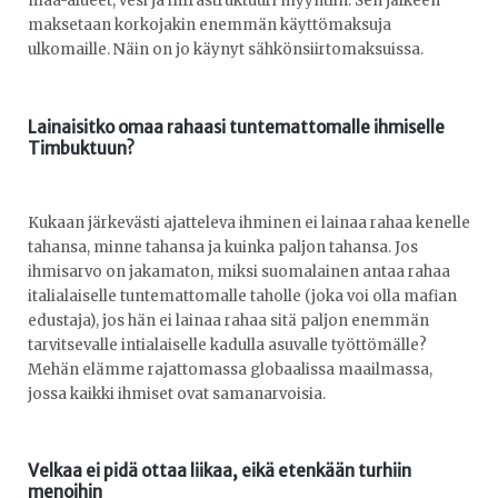
maa-alueet, vesi ja infrastruktuuri myyntiin. Sen jälkeen
maksetaan korkojakin enemmän käyttömaksuja
ulkomaille. Näin on jo käynyt sähkönsiirtomaksuissa.
Lainaisitko omaa rahaasi tuntemattomalle ihmiselle
Timbuktuun?
Kukaan järkevästi ajatteleva ihminen ei lainaa rahaa kenelle
tahansa, minne tahansa ja kuinka paljon tahansa. Jos
ihmisarvo on jakamaton, miksi suomalainen antaa rahaa
italialaiselle tuntemattomalle taholle (joka voi olla mafian
edustaja), jos hän ei lainaa rahaa sitä paljon enemmän
tarvitsevalle intialaiselle kadulla asuvalle työttömälle?
Mehän elämme rajattomassa globaalissa maailmassa,
jossa kaikki ihmiset ovat samanarvoisia.
Velkaa ei pidä ottaa liikaa, eikä etenkään turhiin
menoihin