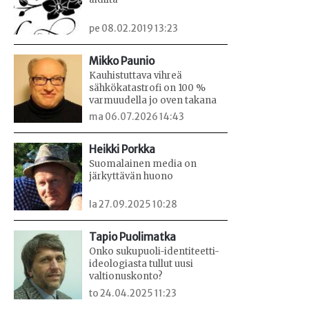
pe 08.02.2019 13:23
Mikko Paunio
Kauhistuttava vihreä
sähkökatastrofi on 100 %
varmuudella jo oven takana
ma 06.07.2026 14:43
Heikki Porkka
Suomalainen media on
järkyttävän huono
la 27.09.2025 10:28
Tapio Puolimatka
Onko sukupuoli-identiteetti-
ideologiasta tullut uusi
valtionuskonto?
to 24.04.2025 11:23