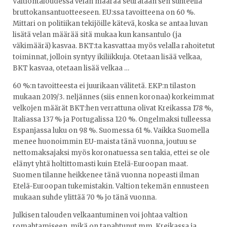
Valtiontaloudessa velan määrää seurataan sen suhteella
bruttokansantuotteeseen. EU:ssa tavoitteena on 60 %.
Mittari on politiikan tekijöille kätevä, koska se antaa luvan
lisätä velan määrää sitä mukaa kun kansantulo (ja
väkimäärä) kasvaa. BKT:ta kasvattaa myös velalla rahoitetut
toiminnat, jolloin syntyy ikiliikkuja. Otetaan lisää velkaa,
BKT kasvaa, otetaan lisää velkaa …
60 %:n tavoitteesta ei juurikaan välitetä. EKP:n tilaston
mukaan 2019/3. neljännes (siis ennen koronaa) korkeimmat
velkojen määrät BKT:hen verrattuna olivat Kreikassa 178 %,
Italiassa 137 % ja Portugalissa 120 %. Ongelmaksi tulleessa
Espanjassa luku on 98 %. Suomessa 61 %. Vaikka Suomella
menee huonoimmin EU-maista tänä vuonna, joutuu se
nettomaksajaksi myös koronatuessa sen takia, ettei se ole
elänyt yhtä holtittomasti kuin Etelä-Euroopan maat.
Suomen tilanne heikkenee tänä vuonna nopeasti ilman
Etelä-Euroopan tukemistakin. Valtion tekemän ennusteen
mukaan suhde ylittää 70 % jo tänä vuonna.
Julkisen talouden velkaantuminen voi johtaa valtion
romahtamiseen, mikä on tapahtunut mm. Kreikassa ja