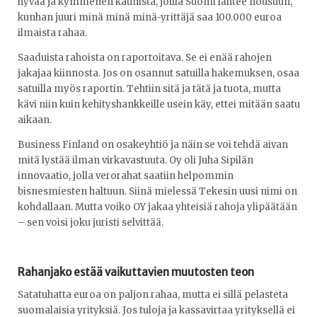
hyvää ja kymmenen kaunista, joilla Suomi lähtee nousuun,
kunhan juuri minä minä minä-yrittäjä saa 100.000 euroa
ilmaista rahaa.
Saaduista rahoista on raportoitava. Se ei enää rahojen
jakajaa kiinnosta. Jos on osannut satuilla hakemuksen, osaa
satuilla myös raportin. Tehtiin sitä ja tätä ja tuota, mutta
kävi niin kuin kehityshankkeille usein käy, ettei mitään saatu
aikaan.
Business Finland on osakeyhtiö ja näin se voi tehdä aivan
mitä lystää ilman virkavastuuta. Oy oli Juha Sipilän
innovaatio, jolla verorahat saatiin helpommin
bisnesmiesten haltuun. Siinä mielessä Tekesin uusi nimi on
kohdallaan. Mutta voiko OY jakaa yhteisiä rahoja ylipäätään
– sen voisi joku juristi selvittää.
Rahanjako estää vaikuttavien muutosten teon
Satatuhatta euroa on paljon rahaa, mutta ei sillä pelasteta
suomalaisia yrityksiä. Jos tuloja ja kassavirtaa yrityksellä ei