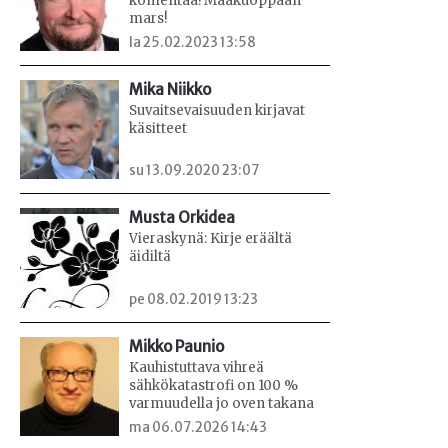
komentaa! Maakuoppaan
mars!
la 25.02.2023 13:58
Mika Niikko
Suvaitsevaisuuden kirjavat
käsitteet
su 13.09.2020 23:07
Musta Orkidea
Vieraskynä: Kirje eräältä
äidiltä
pe 08.02.2019 13:23
Mikko Paunio
Kauhistuttava vihreä
sähkökatastrofi on 100 %
varmuudella jo oven takana
ma 06.07.2026 14:43