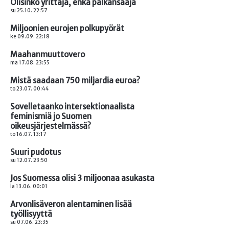
Olisinko yrittäjä, enkä palkansaaja
su 25.10. 22:57
Miljoonien eurojen polkupyörät
ke 09.09. 22:18
Maahanmuuttovero
ma 17.08. 23:55
Mistä saadaan 750 miljardia euroa?
to 23.07. 00:44
Sovelletaanko intersektionaalista
feminismiä jo Suomen
oikeusjärjestelmässä?
to 16.07. 13:17
Suuri pudotus
su 12.07. 23:50
Jos Suomessa olisi 3 miljoonaa asukasta
la 13.06. 00:01
Arvonlisäveron alentaminen lisää
työllisyyttä
su 07.06. 23:35