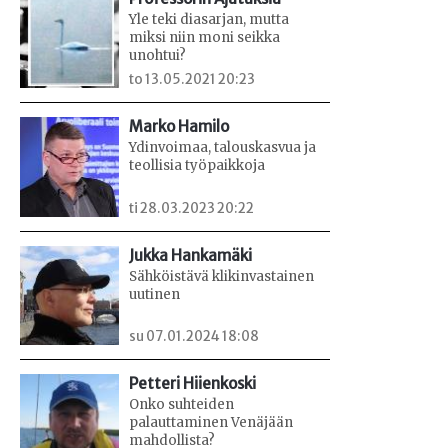
Yle teki diasarjan, mutta
miksi niin moni seikka
unohtui?
to 13.05.2021 20:23
Marko Hamilo
Ydinvoimaa, talouskasvua ja
teollisia työpaikkoja
ti 28.03.2023 20:22
Jukka Hankamäki
Sähköistävä klikinvastainen
uutinen
su 07.01.2024 18:08
Petteri Hiienkoski
Onko suhteiden
palauttaminen Venäjään
mahdollista?