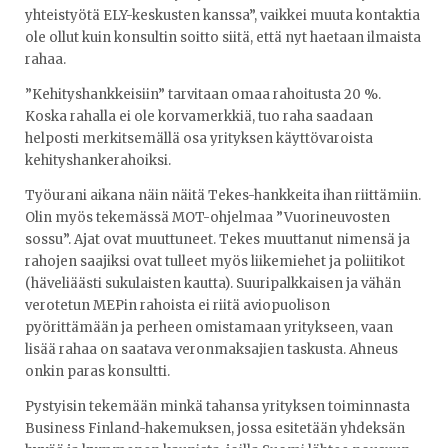
yhteistyötä ELY-keskusten kanssa”, vaikkei muuta kontaktia
ole ollut kuin konsultin soitto siitä, että nyt haetaan ilmaista
rahaa.
”Kehityshankkeisiin” tarvitaan omaa rahoitusta 20 %.
Koska rahalla ei ole korvamerkkiä, tuo raha saadaan
helposti merkitsemällä osa yrityksen käyttövaroista
kehityshankerahoiksi.
Työurani aikana näin näitä Tekes-hankkeita ihan riittämiin.
Olin myös tekemässä MOT-ohjelmaa ”Vuorineuvosten
sossu”. Ajat ovat muuttuneet. Tekes muuttanut nimensä ja
rahojen saajiksi ovat tulleet myös liikemiehet ja poliitikot
(häveliäästi sukulaisten kautta). Suuripalkkaisen ja vähän
verotetun MEPin rahoista ei riitä aviopuolison
pyörittämään ja perheen omistamaan yritykseen, vaan
lisää rahaa on saatava veronmaksajien taskusta. Ahneus
onkin paras konsultti.
Pystyisin tekemään minkä tahansa yrityksen toiminnasta
Business Finland-hakemuksen, jossa esitetään yhdeksän