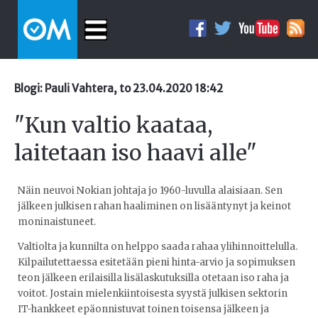
Blogi: Pauli Vahtera, to 23.04.2020 18:42
"Kun valtio kaataa,
laitetaan iso haavi alle"
Näin neuvoi Nokian johtaja jo 1960-luvulla alaisiaan. Sen
jälkeen julkisen rahan haaliminen on lisääntynyt ja keinot
moninaistuneet.
Valtiolta ja kunnilta on helppo saada rahaa ylihinnoittelulla.
Kilpailutettaessa esitetään pieni hinta-arvio ja sopimuksen
teon jälkeen erilaisilla lisälaskutuksilla otetaan iso raha ja
voitot. Jostain mielenkiintoisesta syystä julkisen sektorin
IT-hankkeet epäonnistuvat toinen toisensa jälkeen ja