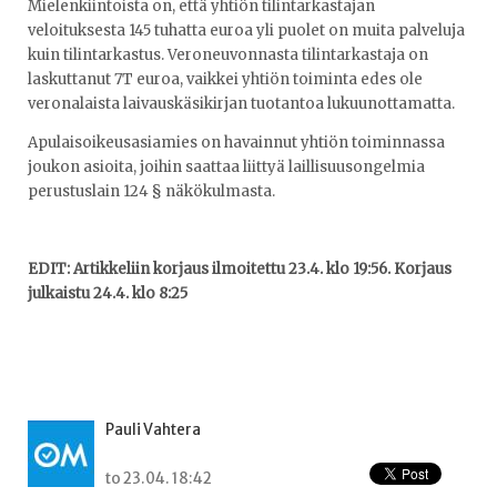
Mielenkiintoista on, että yhtiön tilintarkastajan
veloituksesta 145 tuhatta euroa yli puolet on muita palveluja
kuin tilintarkastus. Veroneuvonnasta tilintarkastaja on
laskuttanut 7T euroa, vaikkei yhtiön toiminta edes ole
veronalaista laivauskäsikirjan tuotantoa lukuunottamatta.
Apulaisoikeusasiamies on havainnut yhtiön toiminnassa
joukon asioita, joihin saattaa liittyä laillisuusongelmia
perustuslain 124 § näkökulmasta.
EDIT: Artikkeliin korjaus ilmoitettu 23.4. klo 19:56. Korjaus
julkaistu 24.4. klo 8:25
Pauli Vahtera
to 23.04. 18:42