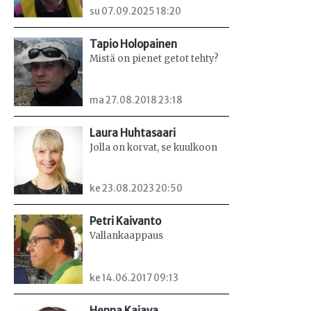
su 07.09.2025 18:20
Tapio Holopainen
Mistä on pienet getot tehty?
ma 27.08.2018 23:18
Laura Huhtasaari
Jolla on korvat, se kuulkoon
ke 23.08.2023 20:50
Petri Kaivanto
Vallankaappaus
ke 14.06.2017 09:13
Henna Kajava