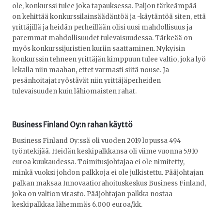
ole, konkurssi tulee joka tapauksessa. Paljon tärkeämpää
on kehittää konkurssilainsäädäntöä ja -käytäntöä siten, että
yrittäjillä ja heidän perheillään olisi uusi mahdollisuus ja
paremmat mahdollisuudet tulevaisuudessa. Tärkeää on
myös konkurssijuristien kuriin saattaminen. Nykyisin
konkurssin tehneen yrittäjän kimppuun tulee valtio, joka lyö
lekalla niin maahan, ettet varmasti siitä nouse. Ja
pesänhoitajat ryöstävät niin yrittäjäperheiden
tulevaisuuden kuin lähiomaisten rahat.
Business Finland Oy:n rahan käyttö
Business Finland Oy:ssä oli vuoden 2019 lopussa 494
työntekijää. Heidän keskipalkkansa oli viime vuonna 5.910
euroa kuukaudessa. Toimitusjohtajaa ei ole nimitetty,
minkä vuoksi johdon palkkoja ei ole julkistettu. Pääjohtajan
palkan maksaa Innovaatiorahoituskeskus Business Finland,
joka on valtion virasto. Pääjohtajan palkka nostaa
keskipalkkaa lähemmäs 6.000 euroa/kk.