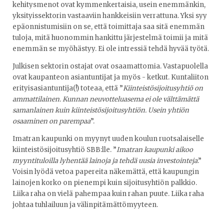
kehitysmenot ovat kymmenkertaisia, usein enemmänkin,
yksityissektorin vastaaviin hankkeisiin verrattuna. Yksi syy
epäonnistumisiin on se, että toimittaja saa sitä enemmän
tuloja, mitä huonommin hankittu järjestelmä toimii ja mitä
enemmän se myöhästyy. Ei ole intressiä tehdä hyvää työtä.
Julkisen sektorin ostajat ovat osaamattomia. Vastapuolella
ovat kaupanteon asiantuntijat ja myös - ketkut. Kuntaliiton
erityisasiantuntija(!) toteaa, että ”
Kiinteistösijoitusyhtiö on
ammattilainen. Kunnan neuvotteluasema ei ole välttämättä
samanlainen kuin kiinteistösijoitusyhtiön. Usein yhtiön
osaaminen on parempaa
”.
Imatran kaupunki on myynyt uuden koulun ruotsalaiselle
kiinteistösijoitusyhtiö SBB:lle. ”
Imatran kaupunki aikoo
myyntituloilla lyhentää lainoja ja tehdä uusia investointeja
.”
Voisin lyödä vetoa papereita näkemättä, että kaupungin
lainojen korko on pienempi kuin sijoitusyhtiön palkkio.
Liika raha on vielä pahempaa kuin rahan puute. Liika raha
johtaa tuhlailuun ja välinpitämättömyyteen.