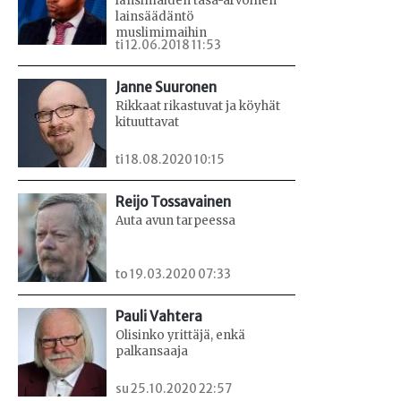
länsimaiden tasa-arvoinen
lainsäädäntö
muslimimaihin
ti 12.06.2018 11:53
Janne Suuronen
Rikkaat rikastuvat ja köyhät
kituuttavat
ti 18.08.2020 10:15
Reijo Tossavainen
Auta avun tarpeessa
to 19.03.2020 07:33
Pauli Vahtera
Olisinko yrittäjä, enkä
palkansaaja
su 25.10.2020 22:57