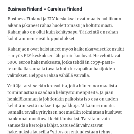
Business Finland = Careless Finland
Business Finland ja ELY-keskukset ovat maalis-huhtikuun
aikana jakaneet rahaa huolettomasti ja holtittomasti.
Rahanjako on ollut kuin kehitysapu. Tärkeintä on rahan
kuluttaminen, eivät lopputulokset.
Rahanjaon ovat haistaneet myös kaikenkarvaiset konsultit
– myös ELY-keskuksen lähipiiriin kuuluvat. He veloittavat
5000 euroa hakemuksesta, jotka tehdään copy-paste-
tekniikalla samalla tavalla kuin turvapaikanhakijoiden
valitukset. Helppoa rahaa vähällä vaivalla.
Yrittäjä tarvitseekin konsulttia, jotta hänen normaalista
toiminnastaan saadaan kehitystoimenpiteitä. Ja pian
henkilökunnan ja johdonkin palkoista iso osa on uuden
kehittämisestä maksettuja palkkoja. Mikään ei muutu.
Samalla tavalla yrityksen normaaliin toimintaan kuuluvat
hankinnat muuttuvat kehittämiseksi. Tarvitaan vain
satusedän kertojan lahjat. Satusedät vahvistavat
hakemuksia lauseilla ”yritys on entuudestaan tehnyt