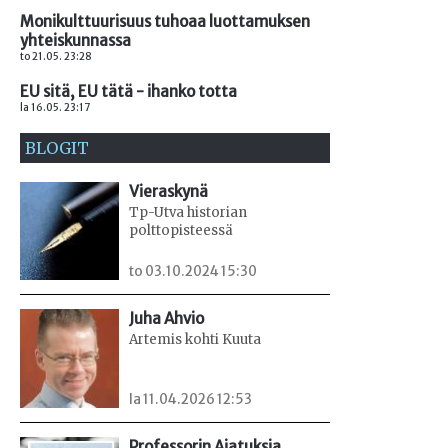
Monikulttuurisuus tuhoaa luottamuksen
yhteiskunnassa
to 21.05. 23:28
EU sitä, EU tätä - ihanko totta
la 16.05. 23:17
BLOGIT
Vieraskynä
Tp-Utva historian
polttopisteessä
to 03.10.2024 15:30
Juha Ahvio
Artemis kohti Kuuta
la 11.04.2026 12:53
Professorin Ajatuksia