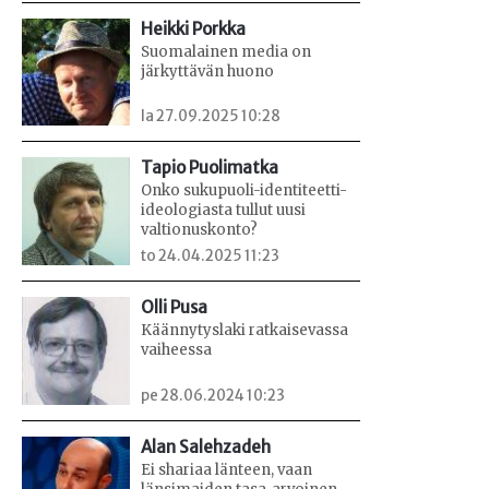
Heikki Porkka
Suomalainen media on
järkyttävän huono
la 27.09.2025 10:28
Tapio Puolimatka
Onko sukupuoli-identiteetti-
ideologiasta tullut uusi
valtionuskonto?
to 24.04.2025 11:23
Olli Pusa
Käännytyslaki ratkaisevassa
vaiheessa
pe 28.06.2024 10:23
Alan Salehzadeh
Ei shariaa länteen, vaan