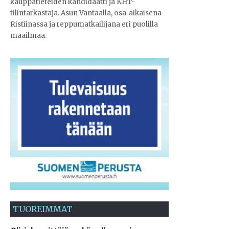
kauppatieteiden kandidaatti ja KHT-
tilintarkastaja. Asun Vantaalla, osa-aikaisena
Ristiinassa ja reppumatkailijana eri puolilla
maailmaa.
TUOREIMMAT