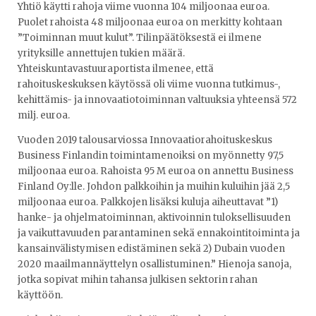
Yhtiö käytti rahoja viime vuonna 104 miljoonaa euroa.
Puolet rahoista 48 miljoonaa euroa on merkitty kohtaan
”Toiminnan muut kulut”. Tilinpäätöksestä ei ilmene
yrityksille annettujen tukien määrä.
Yhteiskuntavastuuraportista ilmenee, että
rahoituskeskuksen käytössä oli viime vuonna tutkimus-,
kehittämis- ja innovaatiotoiminnan valtuuksia yhteensä 572
milj. euroa.
Vuoden 2019 talousarviossa Innovaatiorahoituskeskus
Business Finlandin toimintamenoiksi on myönnetty 97,5
miljoonaa euroa. Rahoista 95 M euroa on annettu Business
Finland Oy:lle. Johdon palkkoihin ja muihin kuluihin jää 2,5
miljoonaa euroa. Palkkojen lisäksi kuluja aiheuttavat ”1)
hanke- ja ohjelmatoiminnan, aktivoinnin tuloksellisuuden
ja vaikuttavuuden parantaminen sekä ennakointitoiminta ja
kansainvälistymisen edistäminen sekä 2) Dubain vuoden
2020 maailmannäyttelyn osallistuminen.” Hienoja sanoja,
jotka sopivat mihin tahansa julkisen sektorin rahan
käyttöön.