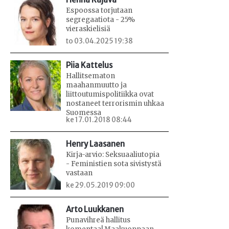
Espoossa torjutaan
segregaatiota - 25%
vieraskielisiä
to 03.04.2025 19:38
Piia Kattelus
Hallitsematon
maahanmuutto ja
liittoutumispolitiikka ovat
nostaneet terrorismin uhkaa
Suomessa
ke 17.01.2018 08:44
Henry Laasanen
Kirja-arvio: Seksuaaliutopia
- Feministien sota sivistystä
vastaan
ke 29.05.2019 09:00
Arto Luukkanen
Punavihreä hallitus