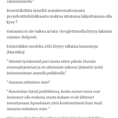
ratsastamiselta.
"
Kenestäköhän nimeltä mainitsemattomasta
presidenttiehdokkaasta mahtaa viitatussa lahjoittajassa olla
kyse ?
Vastausta ei ole vaikea arvata. Googlettimella löytyy lukuisia
osumia. Helposti.
Esimerkiksi vuodelta 2012 löytyy tällaisia lausuntoja
(Hurstilta):
"
Niinistö työskenteli pari vuotta sitten päivän Hurstin
avustusjärjestössä ja on sittemmin tukenut järjestön työtä
kolumneistaan saamilla palkkioilla.
"
"
Sanansa mittainen mies
"
"
Kunnioitan häntä poliitikkona, koska monet muut ovat
luvanneet olla mukana, mutta kukaan ei ole lähtenyt
toteuttamaan lupauksiaan yhtä konkreettisesti kuin Sauli.
Sanansa mittainen mies.
"