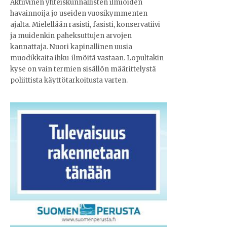
Aktiivinen yhteiskunnallisten ilmiöiden
havainnoija jo useiden vuosikymmenten
ajalta. Mielellään rasisti, fasisti, konservatiivi
ja muidenkin paheksuttujen arvojen
kannattaja. Nuori kapinallinen uusia
muodikkaita ihku-ilmöitä vastaan. Lopultakin
kyse on vain termien sisällön määrittelystä
poliittista käyttötarkoitusta varten.