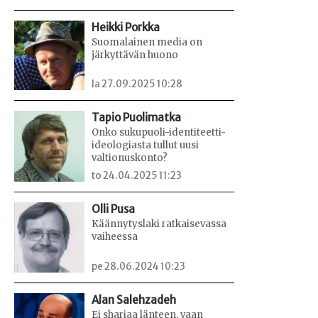
Heikki Porkka
Suomalainen media on
järkyttävän huono
la 27.09.2025 10:28
Tapio Puolimatka
Onko sukupuoli-identiteetti-
ideologiasta tullut uusi
valtionuskonto?
to 24.04.2025 11:23
Olli Pusa
Käännytyslaki ratkaisevassa
vaiheessa
pe 28.06.2024 10:23
Alan Salehzadeh
Ei shariaa länteen, vaan