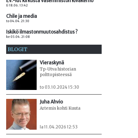
Ev.-lut kirkosta vasemmiston kivakerho
ti 18.06. 13:42
Chile ja media
to 04.04. 21:30
Iskikö ilmastonmuutosahdistus ?
ke 03.04. 21:08
BLOGIT
Vieraskynä
Tp-Utva historian
polttopisteessä
to 03.10.2024 15:30
Juha Ahvio
Artemis kohti Kuuta
la 11.04.2026 12:53