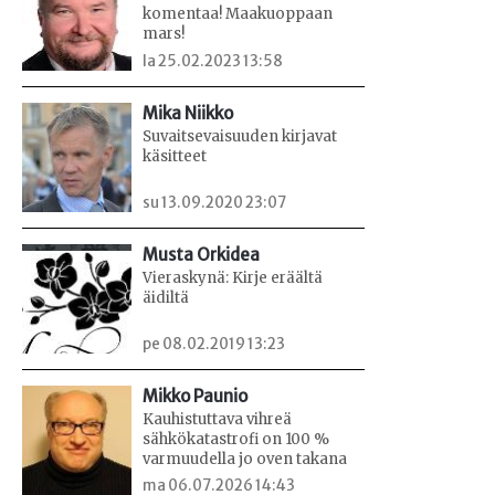
komentaa! Maakuoppaan
mars!
la 25.02.2023 13:58
Mika Niikko
Suvaitsevaisuuden kirjavat
käsitteet
su 13.09.2020 23:07
Musta Orkidea
Vieraskynä: Kirje eräältä
äidiltä
pe 08.02.2019 13:23
Mikko Paunio
Kauhistuttava vihreä
sähkökatastrofi on 100 %
varmuudella jo oven takana
ma 06.07.2026 14:43