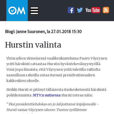
Blogi: Janne Suuronen, la 27.01.2018 15:30
Hurstin valinta
Yleisradion viimeisessä vaalikeskustelussa Paavo Väyrynen
yritti härskisti ratsastaa Hurstin hyväntekeväisyystyöllä.
Voisi jopa ilmaista, että Väyrynen yritti tulevilla valtiolta
saamillaan rahoilla ostaa itsensä presidentinvaalien
kakkoskierrokselle.
Heikki Hursti ei pitänyt tällaisesta itsekeskeisestä härskistä
politikoinnista.
MTV:n uutisessa
Hursti toteaa näin:
"
Yksi presidenttiehdokas on jo lahjoittanut leipäjonoille -
Hursti vastaa Väyrysen uhoon: Tuntuu työllämme