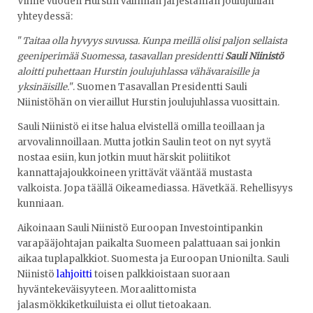
Viime vuoden Hurstin valinnan järjestämän joulujuhlan
yhteydessä:
"
Taitaa olla hyvyys suvussa. Kunpa meillä olisi paljon sellaista
geeniperimää Suomessa, tasavallan presidentti
Sauli Niinistö
aloitti puhettaan Hurstin joulujuhlassa vähävaraisille ja
yksinäisille.
". Suomen Tasavallan Presidentti Sauli
Niinistöhän on vieraillut Hurstin joulujuhlassa vuosittain.
Sauli Niinistö ei itse halua elvistellä omilla teoillaan ja
arvovalinnoillaan. Mutta jotkin Saulin teot on nyt syytä
nostaa esiin, kun jotkin muut härskit poliitikot
kannattajajoukkoineen yrittävät vääntää mustasta
valkoista. Jopa täällä Oikeamediassa. Hävetkää. Rehellisyys
kunniaan.
Aikoinaan Sauli Niinistö Euroopan Investointipankin
varapääjohtajan paikalta Suomeen palattuaan sai jonkin
aikaa tuplapalkkiot. Suomesta ja Euroopan Unionilta. Sauli
Niinistö
lahjoitti
toisen palkkioistaan suoraan
hyväntekeväisyyteen. Moraalittomista
jalasmökkiketkuiluista ei ollut tietoakaan.