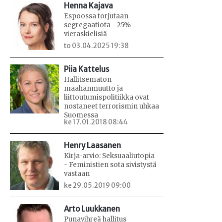
Henna Kajava
Espoossa torjutaan
segregaatiota - 25%
vieraskielisiä
to 03.04.2025 19:38
Piia Kattelus
Hallitsematon
maahanmuutto ja
liittoutumispolitiikka ovat
nostaneet terrorismin uhkaa
Suomessa
ke 17.01.2018 08:44
Henry Laasanen
Kirja-arvio: Seksuaaliutopia
- Feministien sota sivistystä
vastaan
ke 29.05.2019 09:00
Arto Luukkanen
Punavihreä hallitus