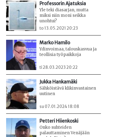
Professorin Ajatuksia
Yle teki diasarjan, mutta
miksi niin moni seikka
unohtui?
to 13.05.2021 20:23
Marko Hamilo
Ydinvoimaa, talouskasvua ja
teollisia työpaikkoja
ti 28.03.2023 20:22
Jukka Hankamäki
Sähköistävä klikinvastainen
uutinen
su 07.01.2024 18:08
Petteri Hiienkoski
Onko suhteiden
palauttaminen Venäjään