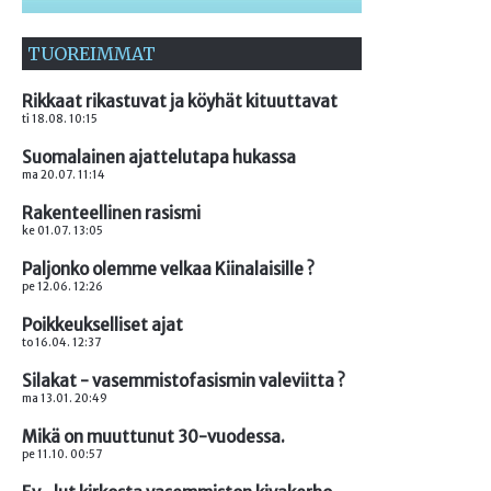
TUOREIMMAT
Rikkaat rikastuvat ja köyhät kituuttavat
ti 18.08. 10:15
Suomalainen ajattelutapa hukassa
ma 20.07. 11:14
Rakenteellinen rasismi
ke 01.07. 13:05
Paljonko olemme velkaa Kiinalaisille ?
pe 12.06. 12:26
Poikkeukselliset ajat
to 16.04. 12:37
Silakat - vasemmistofasismin valeviitta ?
ma 13.01. 20:49
Mikä on muuttunut 30-vuodessa.
pe 11.10. 00:57