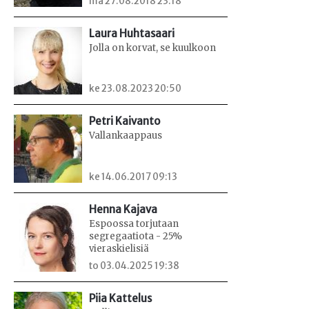
ma 27.08.2018 23:18
Laura Huhtasaari
Jolla on korvat, se kuulkoon
ke 23.08.2023 20:50
Petri Kaivanto
Vallankaappaus
ke 14.06.2017 09:13
Henna Kajava
Espoossa torjutaan
segregaatiota - 25%
vieraskielisiä
to 03.04.2025 19:38
Piia Kattelus