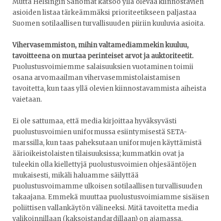
Mutta Helsingin Sanomat katsoo yllä olevaa kiinnostavien
asioiden listaa tärkeämmäksi prioriteetikseen paljastaa
Suomen sotilaallisen turvallisuuden piiriin kuuluvia asioita.
Vihervasemmiston, mihin valtamediammekin kuuluu,
tavoitteena on murtaa perinteiset arvot ja auktoriteetit.
Puolustusvoimiemme salaisuuksien vuotaminen toimii
osana arvomaailman vihervasemmistolaistamisen
tavoitetta, kun taas yllä olevien kiinnostavammista aiheista
vaietaan.
Ei ole sattumaa, että media kirjoittaa hyväksyvästi
puolustusvoimien uniformussa esiintymisestä SETA-
marssilla, kun taas paheksutaan uniformujen käyttämistä
äärioikeistolaisten tilaisuuksissa; kummatkin ovat ja
tuleekin olla kiellettyjä puolustusvoimien ohjesääntöjen
mukaisesti, mikäli haluamme säilyttää
puolustusvoimamme ulkoisen sotilaallisen turvallisuuden
takaajana. Emmekä muuttaa puolustusvoimiamme sisäisen
poliittisen vallankäytön välineeksi. Mitä tavoitetta media
valikoinnillaan (kaksoistandardillaan) on ajamassa.