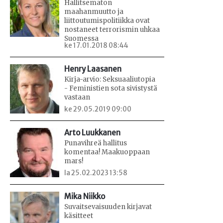
Hallitsematon
maahanmuutto ja
liittoutumispolitiikka ovat
nostaneet terrorismin uhkaa
Suomessa
ke 17.01.2018 08:44
Henry Laasanen
Kirja-arvio: Seksuaaliutopia
- Feministien sota sivistystä
vastaan
ke 29.05.2019 09:00
Arto Luukkanen
Punavihreä hallitus
komentaa! Maakuoppaan
mars!
la 25.02.2023 13:58
Mika Niikko
Suvaitsevaisuuden kirjavat
käsitteet