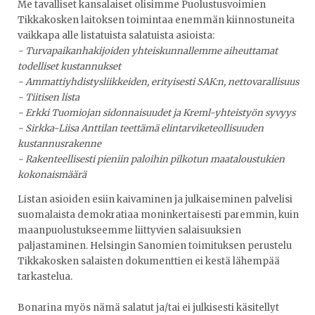
Me tavalliset kansalaiset olisimme Puolustusvoimien
Tikkakosken laitoksen toimintaa enemmän kiinnostuneita
vaikkapa alle listatuista salatuista asioista:
- Turvapaikanhakijoiden yhteiskunnallemme aiheuttamat
todelliset kustannukset
- Ammattiyhdistysliikkeiden, erityisesti SAK:n, nettovarallisuus
- Tiitisen lista
- Erkki Tuomiojan sidonnaisuudet ja Kreml-yhteistyön syvyys
- Sirkka-Liisa Anttilan teettämä elintarviketeollisuuden
kustannusrakenne
- Rakenteellisesti pieniin paloihin pilkotun maataloustukien
kokonaismäärä
Listan asioiden esiin kaivaminen ja julkaiseminen palvelisi
suomalaista demokratiaa moninkertaisesti paremmin, kuin
maanpuolustukseemme liittyvien salaisuuksien
paljastaminen. Helsingin Sanomien toimituksen perustelu
Tikkakosken salaisten dokumenttien ei kestä lähempää
tarkastelua.
Bonarina myös nämä salatut ja/tai ei julkisesti käsitellyt