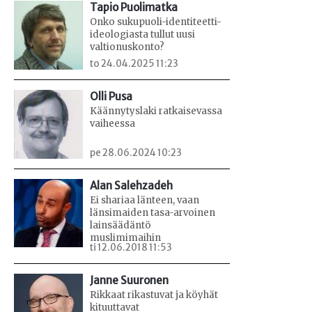
Tapio Puolimatka
Onko sukupuoli-identiteetti-
ideologiasta tullut uusi
valtionuskonto?
to 24.04.2025 11:23
Olli Pusa
Käännytyslaki ratkaisevassa
vaiheessa
pe 28.06.2024 10:23
Alan Salehzadeh
Ei shariaa länteen, vaan
länsimaiden tasa-arvoinen
lainsäädäntö
muslimimaihin
ti 12.06.2018 11:53
Janne Suuronen
Rikkaat rikastuvat ja köyhät
kituuttavat