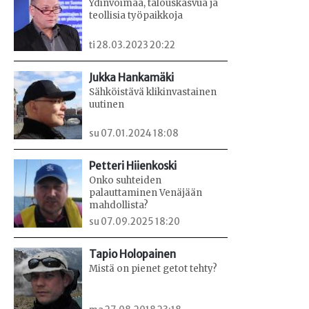
Ydinvoimaa, talouskasvua ja
teollisia työpaikkoja
ti 28.03.2023 20:22
Jukka Hankamäki
Sähköistävä klikinvastainen
uutinen
su 07.01.2024 18:08
Petteri Hiienkoski
Onko suhteiden
palauttaminen Venäjään
mahdollista?
su 07.09.2025 18:20
Tapio Holopainen
Mistä on pienet getot tehty?