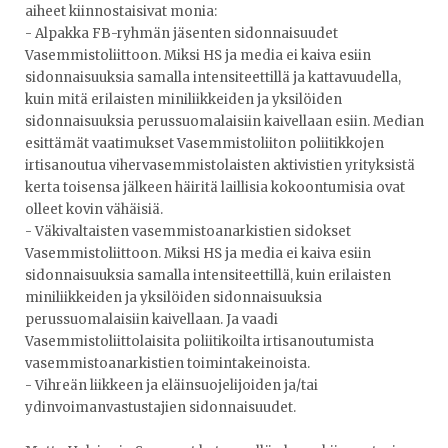
aiheet kiinnostaisivat monia:
- Alpakka FB-ryhmän jäsenten sidonnaisuudet
Vasemmistoliittoon. Miksi HS ja media ei kaiva esiin
sidonnaisuuksia samalla intensiteettillä ja kattavuudella,
kuin mitä erilaisten miniliikkeiden ja yksilöiden
sidonnaisuuksia perussuomalaisiin kaivellaan esiin. Median
esittämät vaatimukset Vasemmistoliiton poliitikkojen
irtisanoutua vihervasemmistolaisten aktivistien yrityksistä
kerta toisensa jälkeen häiritä laillisia kokoontumisia ovat
olleet kovin vähäisiä.
- Väkivaltaisten vasemmistoanarkistien sidokset
Vasemmistoliittoon. Miksi HS ja media ei kaiva esiin
sidonnaisuuksia samalla intensiteettillä, kuin erilaisten
miniliikkeiden ja yksilöiden sidonnaisuuksia
perussuomalaisiin kaivellaan. Ja vaadi
Vasemmistoliittolaisita poliitikoilta irtisanoutumista
vasemmistoanarkistien toimintakeinoista.
- Vihreän liikkeen ja eläinsuojelijoiden ja/tai
ydinvoimanvastustajien sidonnaisuudet.