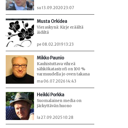
su 13.09.2020 23:07
Musta Orkidea
Vieraskynä: Kirje eräältä
äidiltä
pe 08.02.2019 13:23
Mikko Paunio
Kauhistuttava vihreä
sähkökatastrofi on 100 %
varmuudella jo oven takana
ma 06.07.2026 14:43
Heikki Porkka
Suomalainen media on
järkyttävän huono
la 27.09.2025 10:28