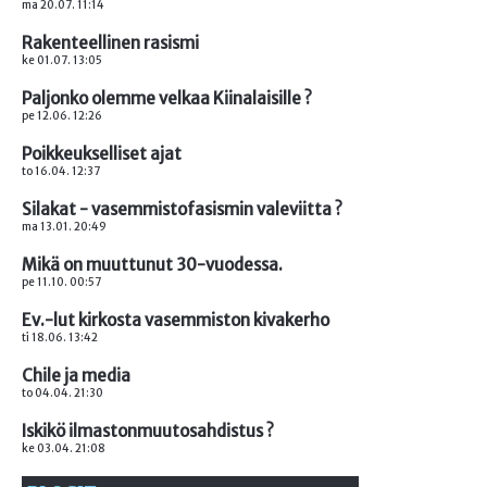
ma 20.07. 11:14
Rakenteellinen rasismi
ke 01.07. 13:05
Paljonko olemme velkaa Kiinalaisille ?
pe 12.06. 12:26
Poikkeukselliset ajat
to 16.04. 12:37
Silakat - vasemmistofasismin valeviitta ?
ma 13.01. 20:49
Mikä on muuttunut 30-vuodessa.
pe 11.10. 00:57
Ev.-lut kirkosta vasemmiston kivakerho
ti 18.06. 13:42
Chile ja media
to 04.04. 21:30
Iskikö ilmastonmuutosahdistus ?
ke 03.04. 21:08