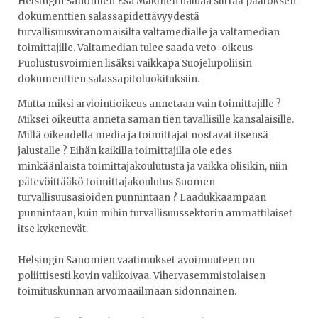
Helsingin Sanomien Esa Mäkinen haluaa siirtää päätöksen
dokumenttien salassapidettävyydestä
turvallisuusviranomaisilta valtamedialle ja valtamedian
toimittajille. Valtamedian tulee saada veto-oikeus
Puolustusvoimien lisäksi vaikkapa Suojelupoliisin
dokumenttien salassapitoluokituksiin.
Mutta miksi arviointioikeus annetaan vain toimittajille ?
Miksei oikeutta anneta saman tien tavallisille kansalaisille.
Millä oikeudella media ja toimittajat nostavat itsensä
jalustalle ? Eihän kaikilla toimittajilla ole edes
minkäänlaista toimittajakoulutusta ja vaikka olisikin, niin
pätevöittääkö toimittajakoulutus Suomen
turvallisuusasioiden punnintaan ? Laadukkaampaan
punnintaan, kuin mihin turvallisuussektorin ammattilaiset
itse kykenevät.
Helsingin Sanomien vaatimukset avoimuuteen on
poliittisesti kovin valikoivaa. Vihervasemmistolaisen
toimituskunnan arvomaailmaan sidonnainen.