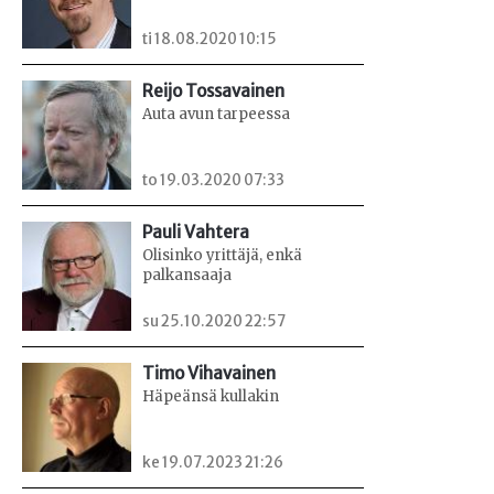
ti 18.08.2020 10:15
Reijo Tossavainen
Auta avun tarpeessa
to 19.03.2020 07:33
Pauli Vahtera
Olisinko yrittäjä, enkä
palkansaaja
su 25.10.2020 22:57
Timo Vihavainen
Häpeänsä kullakin
ke 19.07.2023 21:26