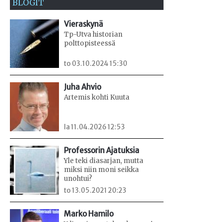
BLOGIT
Vieraskynä
Tp-Utva historian
polttopisteessä
to 03.10.2024 15:30
Juha Ahvio
Artemis kohti Kuuta
la 11.04.2026 12:53
Professorin Ajatuksia
Yle teki diasarjan, mutta
miksi niin moni seikka
unohtui?
to 13.05.2021 20:23
Marko Hamilo