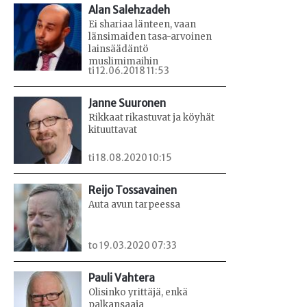
Alan Salehzadeh
Ei shariaa länteen, vaan
länsimaiden tasa-arvoinen
lainsäädäntö
muslimimaihin
ti 12.06.2018 11:53
Janne Suuronen
Rikkaat rikastuvat ja köyhät
kituuttavat
ti 18.08.2020 10:15
Reijo Tossavainen
Auta avun tarpeessa
to 19.03.2020 07:33
Pauli Vahtera
Olisinko yrittäjä, enkä
palkansaaja