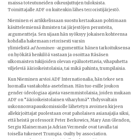
maissa toteutuneiden oikeusjuttujen tuloksista.
Toimittajalle ADF on kuitenkin lähes terroristijärjestö.
Nieminen ei artikkelissaan suostu kertaakaan pohtimaan
käsittelemiensä ihmisten tai järjestöjen perusteita,
argumentteja. Sen sijaan hän syöksyy jokaisen kohteensa
kohdalla hakemaan retorisesti varsin
ylimielistä
ad
hominen
-argumenttia: hänen tarkoituksensa
on hyökätä henkilöä vastaan ja osoittaa Räsäsen
ulkomaisten tukijoiden olevan epäluotettavia, vihapuhetta
viljeleviä äärioikeistolaisia, tai mikä pahinta, trumpilaisia.
Kun Nieminen arvioi ADF Internationalia, hän tekee sen
luomalla vastakohta-asetelman. Hän tuo esille joukon
gender-ideologiaa ajavia vasemmistolaisia, joiden mukaan
ADF on “äärioikeistolainen viharyhmä”. Yhdysvaltain
uskonnonvapauskomissiolle lähetetyn avoimen kirjeen
allekirjoittajat puolestaan ovat paholaisen asianajajia siksi,
että heistä professorit Peter Berkowics, Mary Ann Glendon,
Sergiu Klainerman ja Adrian Vermeule ovat tavalla tai
toisella tukeneet Trumpia. Guilty by association.