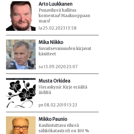
Arto Luukkanen
Punavihreä hallitus
komentaa! Maakuoppaan
mars!
la 25.02.2023 13:58
Mika Niikko
Suvaitsevaisuuden kirjavat
käsitteet
su 13.09.2020 23:07
Musta Orkidea
Vieraskynä: Kirje eräältä
äidiltä
pe 08.02.2019 13:23
Mikko Paunio
Kauhistuttava vihreä
sähkökatastrofi on 100 %