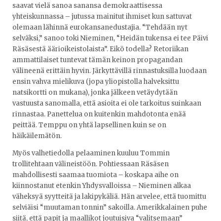
saavat vielä sanoa sanansa demokraattisessa
yhteiskunnassa – jutussa mainitut ihmiset kun sattuvat
olemaan lähinnä eurokansanedustajia. “Tehdään nyt
selväksi,” sanoo toki Nieminen, “Heidän tukensa ei tee Päivi
Räsäsestä äärioikeistolaista”. Eikö todella? Retoriikan
ammattilaiset tuntevat tämän keinon propagandan
välineenä erittäin hyvin. Järkyttävillä rinnastuksilla luodaan
ensin vahva mielikuva (jopa yliopistolla halveksittu
natsikortti on mukana), jonka jälkeen vetäydytään
vastuusta sanomalla, että asioita ei ole tarkoitus suinkaan
rinnastaa. Panettelua on kuitenkin mahdotonta enää
peittää. Temppu on yhtä lapsellinen kuin se on
häikäilemätön.
Myös valhetiedolla pelaaminen kuuluu Tommin
trollitehtaan välineistöön. Pohtiessaan Räsäsen
mahdollisesti saamaa tuomiota – koskapa aihe on
kiinnostanut etenkin Yhdysvalloissa – Nieminen alkaa
väheksyä syytteitä ja lakipykäliä. Hän arvelee, että tuomittu
selviäisi “muutaman tonnin” sakoilla. Amerikkalainen puhe
siitä, että papit ja maallikot joutuisiva “valitsemaan”