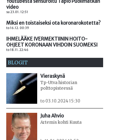
Youtubesta sensuroitu Tapio Puolimatkan
video
su 23.01. 12:51
Miksi en toistaiseksi ota koronarokotetta?
to 16.12. 00:39
IHMELÄÄKE IVERMEKTIININ HOITO-
OHJEET KORONAAN VIHDOIN SUOMEKSI
to 18.11. 22:46
BLOGIT
Vieraskynä
Tp-Utva historian
polttopisteessä
to 03.10.2024 15:30
Juha Ahvio
Artemis kohti Kuuta