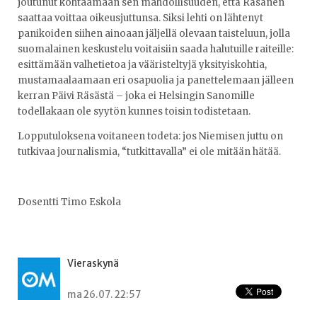
joutunut kohtaamaan sen mahdollisuuden, että Räsänen
saattaa voittaa oikeusjuttunsa. Siksi lehti on lähtenyt
panikoiden siihen ainoaan jäljellä olevaan taisteluun, jolla
suomalainen keskustelu voitaisiin saada halutuille raiteille:
esittämään valhetietoa ja vääristeltyjä yksityiskohtia,
mustamaalaamaan eri osapuolia ja panettelemaan jälleen
kerran Päivi Räsästä – joka ei Helsingin Sanomille
todellakaan ole syytön kunnes toisin todistetaan.
Lopputuloksena voitaneen todeta: jos Niemisen juttu on
tutkivaa journalismia, “tutkittavalla” ei ole mitään hätää.
Dosentti Timo Eskola
Vieraskynä
ma 26.07. 22:57