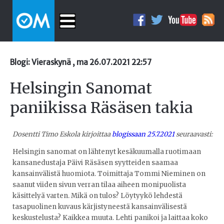
Blogi: Vieraskynä , ma 26.07.2021 22:57
Helsingin Sanomat
paniikissa Räsäsen takia
Dosentti Timo Eskola kirjoittaa
blogissaan 25.7.2021
seuraavasti:
Helsingin sanomat on lähtenyt kesäkuumalla ruotimaan
kansanedustaja Päivi Räsäsen syytteiden saamaa
kansainvälistä huomiota. Toimittaja Tommi Nieminen on
saanut viiden sivun verran tilaa aiheen monipuolista
käsittelyä varten. Mikä on tulos? Löytyykö lehdestä
tasapuolinen kuvaus kärjistyneestä kansainvälisestä
keskustelusta? Kaikkea muuta. Lehti panikoi ja laittaa koko