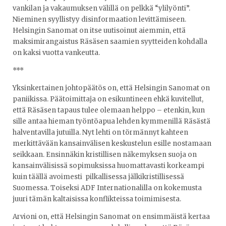
vankilan ja vakaumuksen välillä on pelkkä “ylilyönti”.
Nieminen syyllistyy disinformaation levittämiseen.
Helsingin Sanomat on itse uutisoinut aiemmin, että
maksimirangaistus Räsäsen saamien syytteiden kohdalla
on kaksi vuotta vankeutta.
***
Yksinkertainen johtopäätös on, että Helsingin Sanomat on
paniikissa. Päätoimittaja on esikuntineen ehkä kuvitellut,
että Räsäsen tapaus tulee olemaan helppo – etenkin, kun
sille antaa hieman työntöapua lehden kymmenillä Räsästä
halventavilla jutuilla. Nyt lehti on törmännyt kahteen
merkittävään kansainvälisen keskustelun esille nostamaan
seikkaan. Ensinnäkin kristillisen näkemyksen suoja on
kansainvälisissä sopimuksissa huomattavasti korkeampi
kuin täällä avoimesti pilkallisessa jälkikristillisessä
Suomessa. Toiseksi ADF Internationalilla on kokemusta
juuri tämän kaltaisissa konflikteissa toimimisesta.
Arvioni on, että Helsingin Sanomat on ensimmäistä kertaa