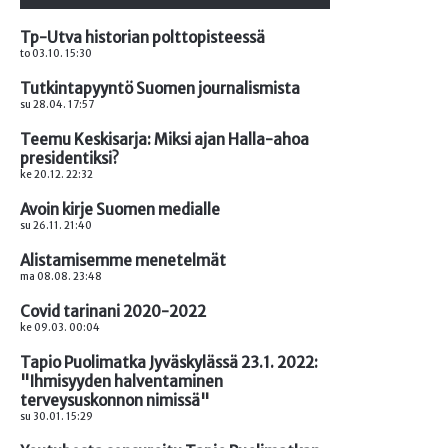
Tp-Utva historian polttopisteessä
to 03.10. 15:30
Tutkintapyyntö Suomen journalismista
su 28.04. 17:57
Teemu Keskisarja: Miksi ajan Halla-ahoa
presidentiksi?
ke 20.12. 22:32
Avoin kirje Suomen medialle
su 26.11. 21:40
Alistamisemme menetelmät
ma 08.08. 23:48
Covid tarinani 2020-2022
ke 09.03. 00:04
Tapio Puolimatka Jyväskylässä 23.1. 2022:
"Ihmisyyden halventaminen
terveysuskonnon nimissä"
su 30.01. 15:29