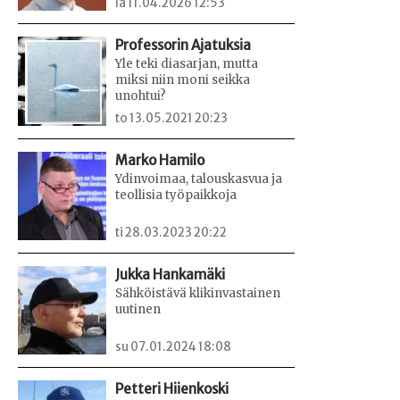
la 11.04.2026 12:53
Professorin Ajatuksia
Yle teki diasarjan, mutta
miksi niin moni seikka
unohtui?
to 13.05.2021 20:23
Marko Hamilo
Ydinvoimaa, talouskasvua ja
teollisia työpaikkoja
ti 28.03.2023 20:22
Jukka Hankamäki
Sähköistävä klikinvastainen
uutinen
su 07.01.2024 18:08
Petteri Hiienkoski