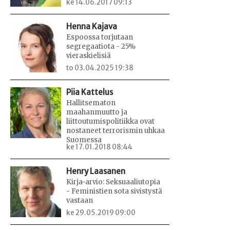
ke 14.06.2017 09:13
Henna Kajava
Espoossa torjutaan
segregaatiota - 25%
vieraskielisiä
to 03.04.2025 19:38
Piia Kattelus
Hallitsematon
maahanmuutto ja
liittoutumispolitiikka ovat
nostaneet terrorismin uhkaa
Suomessa
ke 17.01.2018 08:44
Henry Laasanen
Kirja-arvio: Seksuaaliutopia
- Feministien sota sivistystä
vastaan
ke 29.05.2019 09:00