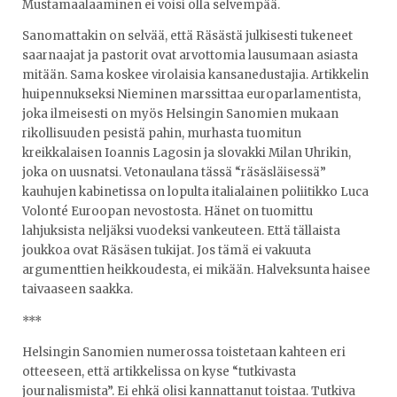
Mustamaalaaminen ei voisi olla selvempää.
Sanomattakin on selvää, että Räsästä julkisesti tukeneet
saarnaajat ja pastorit ovat arvottomia lausumaan asiasta
mitään. Sama koskee virolaisia kansanedustajia. Artikkelin
huipennukseksi Nieminen marssittaa europarlamentista,
joka ilmeisesti on myös Helsingin Sanomien mukaan
rikollisuuden pesistä pahin, murhasta tuomitun
kreikkalaisen Ioannis Lagosin ja slovakki Milan Uhrikin,
joka on uusnatsi. Vetonaulana tässä “räsäsläisessä”
kauhujen kabinetissa on lopulta italialainen poliitikko Luca
Volonté Euroopan nevostosta. Hänet on tuomittu
lahjuksista neljäksi vuodeksi vankeuteen. Että tällaista
joukkoa ovat Räsäsen tukijat. Jos tämä ei vakuuta
argumenttien heikkoudesta, ei mikään. Halveksunta haisee
taivaaseen saakka.
***
Helsingin Sanomien numerossa toistetaan kahteen eri
otteeseen, että artikkelissa on kyse “tutkivasta
journalismista”. Ei ehkä olisi kannattanut toistaa. Tutkiva