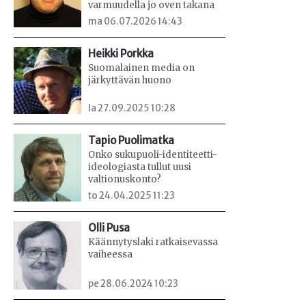
varmuudella jo oven takana
ma 06.07.2026 14:43
Heikki Porkka
Suomalainen media on
järkyttävän huono
la 27.09.2025 10:28
Tapio Puolimatka
Onko sukupuoli-identiteetti-
ideologiasta tullut uusi
valtionuskonto?
to 24.04.2025 11:23
Olli Pusa
Käännytyslaki ratkaisevassa
vaiheessa
pe 28.06.2024 10:23