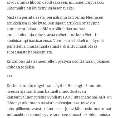
arvovaltansa likoon osoittaakseen, millainen rupusakki
ulkomailta on löydetty Räsäsen tueksi.
Mistään perinteisestä journalismista Tommi Niemisen
artikkelissa ei ole kyse. Sen sijaan artikkeli on täynnä
someretoriikkaa. Töölön trollitehdas tuottaa
ennakkoluuloja vahvistavaa valhetietoa kuin Pietarin
kuuluisampi isosisarensa. Niemisen artikkeli on täynnä
panettelua, mustamaalaamista, disinformaatiota ja
suoranaista häpäisemistä.
En sanoisi tätä ääneen, ellen pystyisi osoittamaan jokaisen
kohdan todeksi.
***
Keskeisimmän ongelman näyttää Helsingin Sanomien
itsensä ajaman linjan kannalta muodostavan
kansainvälinen juristien yhdistys ADF International. ADF on
lähtenyt tukemaan Räsästä oikeusjutussa. Kyse on
lainopillisesta avusta tilanteessa, jossa lähes uskomattomat
mittasuhteet saanut syyte tarvitsee rinnastuskohtia muissa