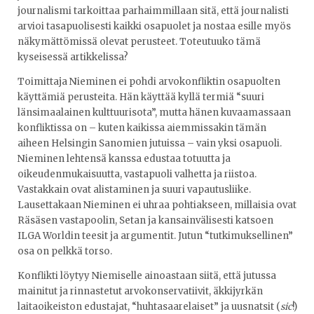
journalismi tarkoittaa parhaimmillaan sitä, että journalisti
arvioi tasapuolisesti kaikki osapuolet ja nostaa esille myös
näkymättömissä olevat perusteet. Toteutuuko tämä
kyseisessä artikkelissa?
Toimittaja Nieminen ei pohdi arvokonfliktin osapuolten
käyttämiä perusteita. Hän käyttää kyllä termiä “suuri
länsimaalainen kulttuurisota”, mutta hänen kuvaamassaan
konfliktissa on – kuten kaikissa aiemmissakin tämän
aiheen Helsingin Sanomien jutuissa – vain yksi osapuoli.
Nieminen lehtensä kanssa edustaa totuutta ja
oikeudenmukaisuutta, vastapuoli valhetta ja riistoa.
Vastakkain ovat alistaminen ja suuri vapautusliike.
Lausettakaan Nieminen ei uhraa pohtiakseen, millaisia ovat
Räsäsen vastapoolin, Setan ja kansainvälisesti katsoen
ILGA Worldin teesit ja argumentit. Jutun “tutkimuksellinen”
osa on pelkkä torso.
Konflikti löytyy Niemiselle ainoastaan siitä, että jutussa
mainitut ja rinnastetut arvokonservatiivit, äkkijyrkän
laitaoikeiston edustajat, “huhtasaarelaiset” ja uusnatsit (
sic
!)