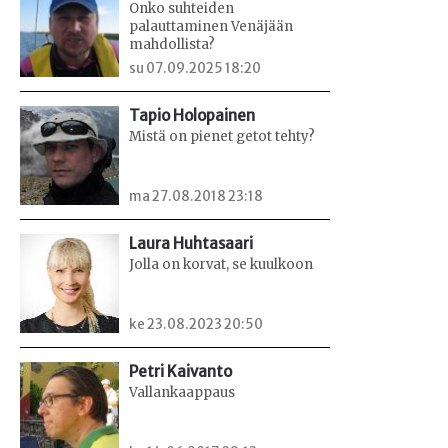
Onko suhteiden
palauttaminen Venäjään
mahdollista?
su 07.09.2025 18:20
Tapio Holopainen
Mistä on pienet getot tehty?
ma 27.08.2018 23:18
Laura Huhtasaari
Jolla on korvat, se kuulkoon
ke 23.08.2023 20:50
Petri Kaivanto
Vallankaappaus