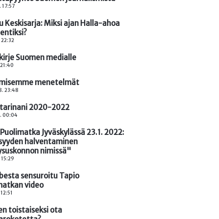
. 17:57
 Keskisarja: Miksi ajan Halla-ahoa
entiksi?
. 22:32
 kirje Suomen medialle
 21:40
amisemme menetelmät
8. 23:48
 tarinani 2020-2022
. 00:04
 Puolimatka Jyväskylässä 23.1. 2022:
syyden halventaminen
ysuskonnon nimissä"
. 15:29
besta sensuroitu Tapio
matkan video
 12:51
en toistaiseksi ota