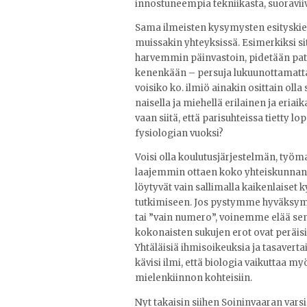
innostuneempia tekniikasta, suoraviiv
Sama ilmeisten kysymysten esityskiel
muissakin yhteyksissä. Esimerkiksi si
harvemmin päinvastoin, pidetään patri
kenenkään – persuja lukuunottamatta
voisiko ko. ilmiö ainakin osittain oll
naisella ja miehellä erilainen ja eriai
vaan siitä, että parisuhteissa tietty
fysiologian vuoksi?
Voisi olla koulutusjärjestelmän, työma
laajemmin ottaen koko yhteiskunnan etu
löytyvät vain sallimalla kaikenlaiset
tutkimiseen. Jos pystymme hyväksymää
tai ”vain numero”, voinemme elää senk
kokonaisten sukujen erot ovat peräisi
Yhtäläisiä ihmisoikeuksia ja tasaverta
kävisi ilmi, että biologia vaikuttaa 
mielenkiinnon kohteisiin.
Nyt takaisin siihen Soininvaaran vars