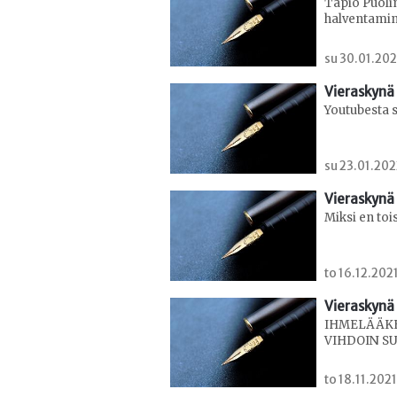
Tapio Puoli
halventamin
su 30.01.202
Vieraskynä 
Youtubesta 
su 23.01.202
Vieraskynä 
Miksi en toi
to 16.12.202
Vieraskynä 
IHMELÄÄKE
VIHDOIN S
to 18.11.2021