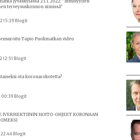
matka Jyväskylässä 23.1. 2022: "Ihmisyyden
en terveysuskonnon nimissä"
2 15:29 Blogit
sensuroitu Tapio Puolimatkan video
2 12:51 Blogit
staiseksi ota koronarokotetta?
1 00:39 Blogit
 IVERMEKTIININ HOITO-OHJEET KORONAAN
UOMEKSI
 22:46 Blogit