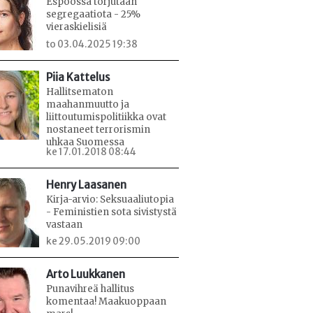
Espoossa torjutaan
segregaatiota - 25%
vieraskielisiä
to 03.04.2025 19:38
Piia Kattelus
Hallitsematon
maahanmuutto ja
liittoutumispolitiikka ovat
nostaneet terrorismin
uhkaa Suomessa
ke 17.01.2018 08:44
Henry Laasanen
Kirja-arvio: Seksuaaliutopia
- Feministien sota sivistystä
vastaan
ke 29.05.2019 09:00
Arto Luukkanen
Punavihreä hallitus
komentaa! Maakuoppaan