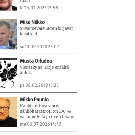
mars!
la 25.02.2023 13:58
Mika Niikko
Suvaitsevaisuuden kirjavat
käsitteet
su 13.09.2020 23:07
Musta Orkidea
Vieraskynä: Kirje eräältä
äidiltä
pe 08.02.2019 13:23
Mikko Paunio
Kauhistuttava vihreä
sähkökatastrofi on 100 %
varmuudella jo oven takana
ma 06.07.2026 14:43