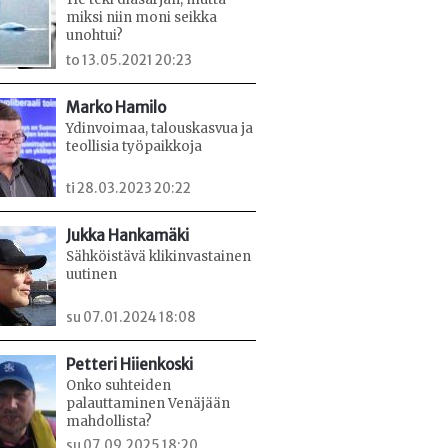
miksi niin moni seikka
unohtui?
to 13.05.2021 20:23
Marko Hamilo
Ydinvoimaa, talouskasvua ja
teollisia työpaikkoja
ti 28.03.2023 20:22
Jukka Hankamäki
Sähköistävä klikinvastainen
uutinen
su 07.01.2024 18:08
Petteri Hiienkoski
Onko suhteiden
palauttaminen Venäjään
mahdollista?
su 07.09.2025 18:20