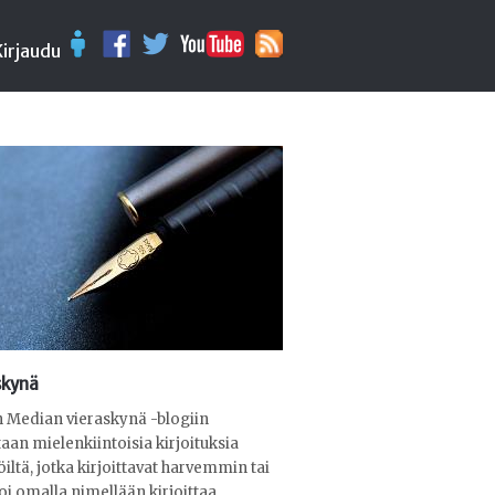
Kirjaudu
skynä
 Median vieraskynä -blogiin
aan mielenkiintoisia kirjoituksia
öiltä, jotka kirjoittavat harvemmin tai
voi omalla nimellään kirjoittaa