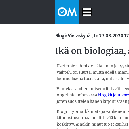
Blogi: Vieraskynä , to 27.08.2020 17
Ikä on biologiaa,
Useimpien ihmisten älyllinen ja fyysi
vaihtelu on suurta, mutta edellä mai
luonnollisena tosiasiana, mitä se tiet
Viimeksi vanhenemiseen liittyvät lie
ongelmia pohtivassa
blogikirjoituks
joten suosittelen hänen kirjoitustaan
Blogin työmarkkinoita ja vanhenemista 
kiinnostavampaa mietittävää kuin tuo
keskittyy. Ainakin minut tuo teksti he