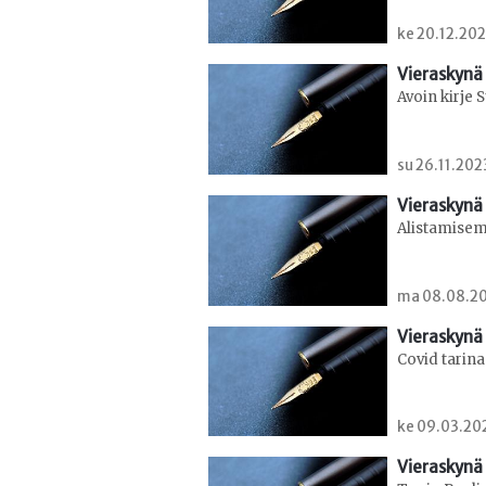
ke 20.12.202
Vieraskynä 
Avoin kirje
su 26.11.202
Vieraskynä 
Alistamise
ma 08.08.20
Vieraskynä 
Covid tarin
ke 09.03.20
Vieraskynä 