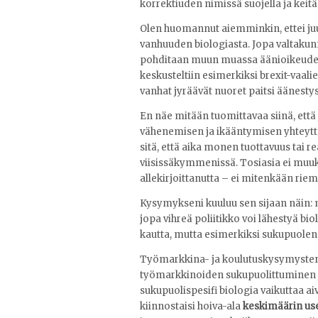
korrektiuden nimissä suojella ja keitä 
Olen huomannut aiemminkin, ettei juur
vanhuuden biologiasta. Jopa valtakunn
pohditaan muun muassa äänioikeuden 
keskusteltiin esimerkiksi brexit-vaalie
vanhat jyräävät nuoret paitsi äänesty
En näe mitään tuomittavaa siinä, että 
vähenemisen ja ikääntymisen yhteyttä
sitä, että aika monen tuottavuus tai 
viisissäkymmenissä. Tosiasia ei muuks
allekirjoittanutta – ei mitenkään riema
Kysymykseni kuuluu sen sijaan näin: m
jopa vihreä poliitikko voi lähestyä bio
kautta, mutta esimerkiksi sukupuolen 
Työmarkkina- ja koulutuskysymysten y
työmarkkinoiden sukupuolittuminen j
sukupuolispesifi biologia vaikuttaa aiv
kiinnostaisi hoiva-ala
keskimäärin u