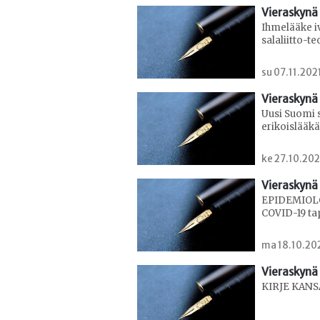
Vieraskynä 
Ihmelääke iv
salaliitto-t
su 07.11.202
Vieraskynä 
Uusi Suomi s
erikoislääkä
ke 27.10.202
Vieraskynä 
EPIDEMIOLO
COVID-19 t
ma 18.10.202
Vieraskynä 
KIRJE KANS