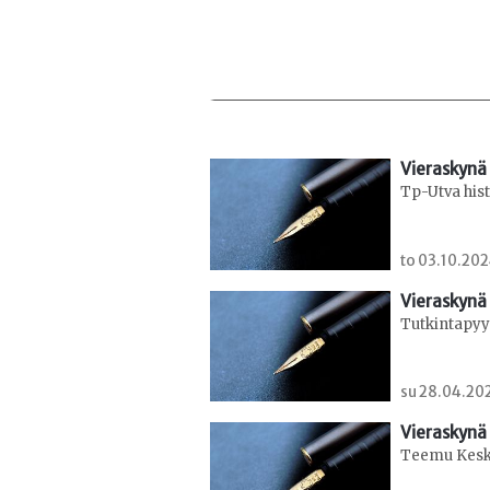
Vieraskynä 
Tp-Utva hist
to 03.10.202
Vieraskynä 
Tutkintapyy
su 28.04.202
Vieraskynä 
Teemu Keskis