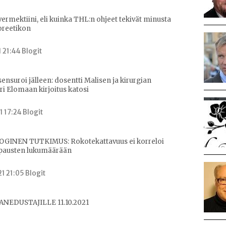
ermektiini, eli kuinka THL:n ohjeet tekivät minusta
eoreetikon
1 21:44 Blogit
ensuroi jälleen: dosentti Malisen ja kirurgian
ri Elomaan kirjoitus katosi
1 17:24 Blogit
GINEN TUTKIMUS: Rokotekattavuus ei korreloi
apausten lukumäärään
1 21:05 Blogit
ANEDUSTAJILLE 11.10.2021