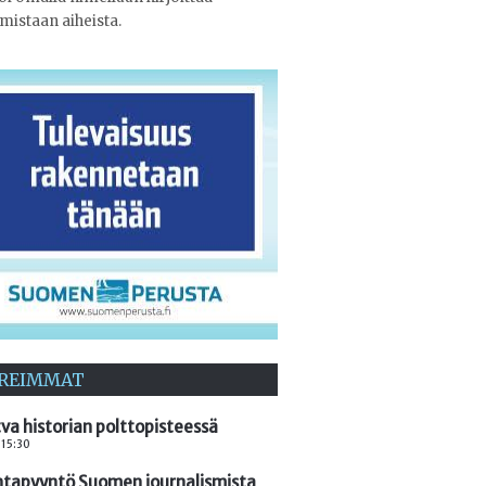
emistaan aiheista.
REIMMAT
va historian polttopisteessä
 15:30
ntapyyntö Suomen journalismista