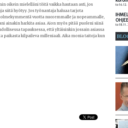
koron
in oikein mielelläni töitä vaikka hautaan asti, jos
to 16.12
ja siitä hyötyy. Jos työnantaja haluaa tarjota
IHMEL
 kolmekymmentä vuotta nuoremmalle ja nopeammalle,
OHJE
i ainakin harkita asiaa. Aion myös pitää puoleni siinä
to 18.11.
llisessa tapauksessa, että yltäisinkin jossain asiassa
paikasta kilpaileva milleniaali. Aika monia taitoja kun
BLO