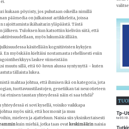
ei.
valits
i kukaan pöyristy, jos puhutaan oikeilla nimillä
an päämedia on julkaissut artikkeleita, joissa
rajoittamista ikähaitarin yläpäästä. Tästä
n jälkeen. Tuloksen kun katsottiin kielivän siitä, että
saktiivisuudellaan, myös lukumäärällään.
julkisuudessa käsitellään kognitiivisten kykyjen
. En myöskään kieltäisi nostamasta rehellisesti esiin
reagointiherkkyys laskee viimeistään
i muutu sillä, että 60-luvun alussa syntynyttä – kuten
stuta tällaista lukea.
istä mahtaa johtua, että ihmisen ikä on kategoria, jota
logian, tuottavuustilastojen, genetiikan tai neurotieteen
tai etnisen taustan yhteydessä näin ei saa tehdä?
TUO
hteydessä ei sovi kysellä, voisiko vaikkapa
ohtua myös siitä, että hormonit ja muu
Tp-Ut
oihin, mieleen ja ajatteluun. Naisia siis yksinkertaisesti
to 03.10.
seammin
kuin miehiä, jotka taas ovat
keskimäärin
naisia
Tutki