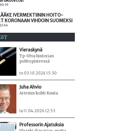
arokotetta?
. 00:39
ÄÄKE IVERMEKTIININ HOITO-
ET KORONAAN VIHDOIN SUOMEKSI
 22:46
GIT
Vieraskynä
Tp-Utva historian
polttopisteessä
to 03.10.2024 15:30
Juha Ahvio
Artemis kohti Kuuta
la 11.04.2026 12:53
Professorin Ajatuksia
Yle teki diasarjan, mutta