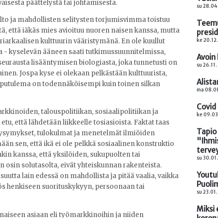
aisesta päättelystä tai johtamisesta.
su 28.04
to ja mahdollisten selitysten torjumisvimma toistuu
Teemu
tä, että iäkäs mies avioituu nuoren naisen kanssa, mutta
presid
ke 20.12
arkaalisen kulttuurin vääristymänä. En ole kuullut
 - kyselevän ääneen saati tutkimussuunnitelmissa,
Avoin
a seurausta lisääntymisen biologiasta, joka tunnetusti on
su 26.11.
kainen. Jospa kyse ei olekaan pelkästään kulttuurista,
Alist
 lopputulema on todennäköisempi kuin toinen silkan
ma 08.0
Covid
rkkinoiden, talouspolitiikan, sosiaalipolitiikan ja
ke 09.03
, että lähdetään liikkeelle tosiasioista. Faktat taas
Tapio
 kysymykset, tulokulmat ja menetelmät ilmiöiden
"Ihmi
n sen, että ikä ei ole pelkkä sosiaalinen konstruktio
terve
in kanssa, että yksilöiden, sukupuolten tai
su 30.01
n osin solutasolta, eivät yhteiskunnan rakenteista.
Youtu
isuutta lain edessä on mahdollista ja pitää vaalia, vaikka
Puoli
myös henkiseen suorituskykyyn, persoonaan tai
su 23.01.
Miksi 
inaiseen asiaan eli työmarkkinoihin ja niiden