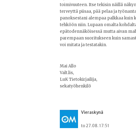
toimivuuteen. Itse tekisin näillä näkym
terveyttä piisaa, pää pelaa ja työnanta
panoksestani alempaa palkkaa kuin
tehköön niin. Lupaan omalta kohdaltan
epätodennäköisessä mutta aivan mahdo
parempaan suoritukseen kuin samasta 
voi mitata ja testatakin.
Mai Allo
Valt.lis,
LuK Tietokirjailija,
sekatyöhenkilö
Vieraskynä
to 27.08. 17:51