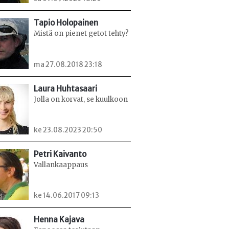
Tapio Holopainen
Mistä on pienet getot tehty?
ma 27.08.2018 23:18
Laura Huhtasaari
Jolla on korvat, se kuulkoon
ke 23.08.2023 20:50
Petri Kaivanto
Vallankaappaus
ke 14.06.2017 09:13
Henna Kajava