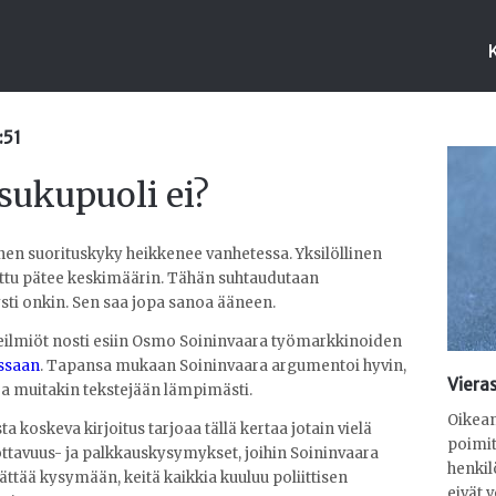
:51
 sukupuoli ei?
nen suorituskyky heikkenee vanhetessa. Yksilöllinen
nittu pätee keskimäärin. Tähän suhtaudutaan
ysti onkin. Sen saa jopa sanoa ääneen.
veilmiöt nosti esiin Osmo Soininvaara työmarkkinoiden
essaan
. Tapansa mukaan Soininvaara argumentoi hyvin,
Viera
 ja muitakin tekstejään lämpimästi.
Oikean
koskeva kirjoitus tarjoaa tällä kertaa jotain vielä
poimit
ttavuus- ja palkkauskysymykset, joihin Soininvaara
henkil
rättää kysymään, keitä kaikkia kuuluu poliittisen
eivät 