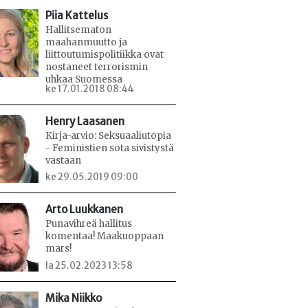
Piia Kattelus
Hallitsematon
maahanmuutto ja
liittoutumispolitiikka ovat
nostaneet terrorismin
uhkaa Suomessa
ke 17.01.2018 08:44
Henry Laasanen
Kirja-arvio: Seksuaaliutopia
- Feministien sota sivistystä
vastaan
ke 29.05.2019 09:00
Arto Luukkanen
Punavihreä hallitus
komentaa! Maakuoppaan
mars!
la 25.02.2023 13:58
Mika Niikko