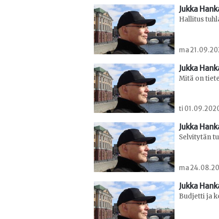
Jukka Hank
Hallitus tuh
ma 21.09.20
Jukka Hank
Mitä on tie
ti 01.09.202
Jukka Hank
Selvitytän 
ma 24.08.20
Jukka Hank
Budjetti ja