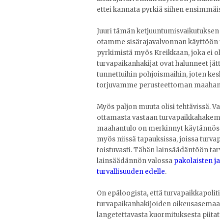
ettei kannata pyrkiä siihen ensimmä
Juuri tämän ketjuuntumisvaikutuksen v
otamme sisärajavalvonnan käyttöön t
pyrkimistä myös Kreikkaan, joka ei o
turvapaikanhakijat ovat halunneet jä
tunnettuihin pohjoismaihin, joten ke
torjuvamme perusteettoman maahanm
Myös paljon muuta olisi tehtävissä. V
ottamasta vastaan turvapaikkahakemuks
maahantulo on merkinnyt käytännöss
myös niissä tapauksissa, joissa turva
toistuvasti. Tähän lainsäädäntöön ta
lainsäädännön valossa
pakolaisten ja
turvallisuuden edelle
.
On epäloogista, että turvapaikkapolit
turvapaikanhakijoiden oikeusasemaan
langetettavasta kuormituksesta piitat