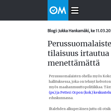
Blogi: Jukka Hankamäki, ke 11.03.2
Perussuomalaiste
tilaisuus irtautu
menettämättä
Perussuomalaisten ohella myös Koko
hallituksessa, joka on tehnyt kelvoton
myös maahanmuuttopolitiikkaa. Tämä
(ps.) ja Petteri Orpon (kok.) keskustel
eduskunnassa.
Iltalehden alkuperäinen juttu oli otsi