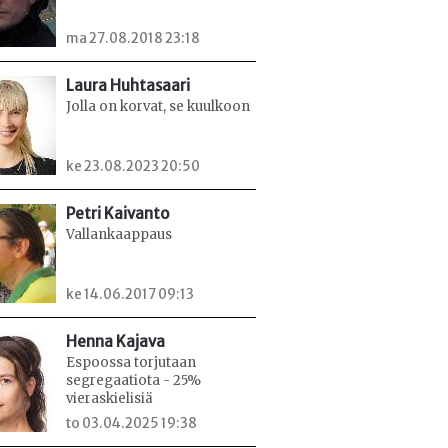
ma 27.08.2018 23:18
Laura Huhtasaari
Jolla on korvat, se kuulkoon
ke 23.08.2023 20:50
Petri Kaivanto
Vallankaappaus
ke 14.06.2017 09:13
Henna Kajava
Espoossa torjutaan
segregaatiota - 25%
vieraskielisiä
to 03.04.2025 19:38