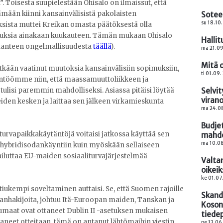
 Toisesta suupielestään Ohisalo on ilmaissut, että
mään kiinni kansainvälisistä pakolaisten
Sotee
su 18.10
ksista muttei Kreikan omasta päätöksestä olla
uksia ainakaan kuukauteen. Tämän mukaan Ohisalo
Hallit
tilanteen ongelmallisuudesta
täällä
).
ma 21.09
Mitä 
ään vaatinut muutoksia kansainvälisiin sopimuksiin,
ti 01.09.
äntöömme niin, että maassamuuttoliikkeen ja
ulisi paremmin mahdolliseksi. Asiassa pitäisi löytää
Selvi
viran
eiden kesken ja laittaa sen jälkeen virkamieskunta
ma 24.08
Budje
 turvapaikkakäytäntöjä voitaisi jatkossa käyttää sen
mahdo
ma 10.08
 hybridisodankäyntiin kuin myöskään sellaiseen
pailuttaa EU-maiden sosiaaliturvajärjestelmää
Valtam
oikeik
ke 01.07
ukempi soveltaminen auttaisi. Se, että Suomen rajoille
Skand
ikanhakijoita, johtuu Itä-Euroopan maiden, Tanskan ja
Koson
kumaat ovat ottaneet Dublin II -asetuksen mukaisen
tiedep
aneet otteitaan, tämä on antanut lähtömaihin viestin,
pe 12.06