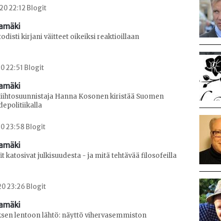
0 22:12 Blogit
amäki
disti kirjani väitteet oikeiksi reaktioillaan
0 22:51 Blogit
amäki
Hiihtosuunnistaja Hanna Kosonen kiristää Suomen
depolitiikalla
0 23:58 Blogit
amäki
it katosivat julkisuudesta - ja mitä tehtävää filosofeilla
0 23:26 Blogit
amäki
sen lentoon lähtö: näyttö vihervasemmiston