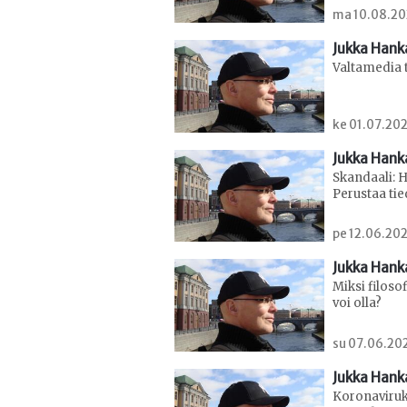
ma 10.08.202
Jukka Hank
Valtamedia to
ke 01.07.202
Jukka Hank
Skandaali: 
Perustaa tie
pe 12.06.202
Jukka Hank
Miksi filosof
voi olla?
su 07.06.202
Jukka Hank
Koronaviruk