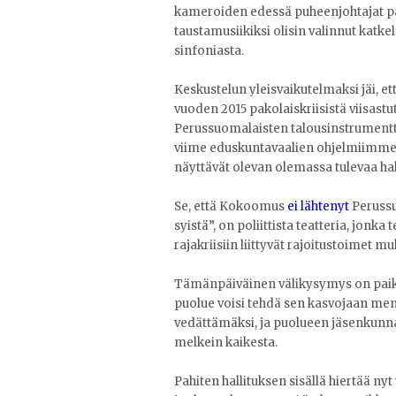
kameroiden edessä puheenjohtajat pä
taustamusiikiksi olisin valinnut ka
sinfoniasta.
Keskustelun yleisvaikutelmaksi jäi, et
vuoden 2015 pakolaiskriisistä viisa
Perussuomalaisten talousinstrumentt
viime eduskuntavaalien ohjelmiimme. 
näyttävät olevan olemassa tulevaa hall
Se, että Kokoomus
ei lähtenyt
Perussu
syistä”, on poliittista teatteria, jonka
rajakriisiin liittyvät rajoitustoimet 
Tämänpäiväinen välikysymys on paikka,
puolue voisi tehdä sen kasvojaan me
vedättämäksi, ja puolueen jäsenkunn
melkein kaikesta.
Pahiten hallituksen sisällä hiertää n