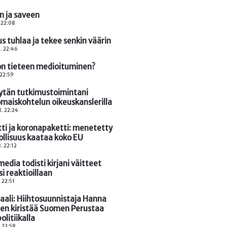
n ja saveen
. 22:08
us tuhlaa ja tekee senkin väärin
. 22:46
on tieteen medioituminen?
 22:59
tytän tutkimustoimintani
omaiskohtelun oikeuskanslerilla
. 22:24
tti ja koronapaketti: menetetty
llisuus kaataa koko EU
. 22:12
edia todisti kirjani väitteet
si reaktioillaan
. 22:51
aali: Hiihtosuunnistaja Hanna
en kiristää Suomen Perustaa
olitiikalla
. 23:58