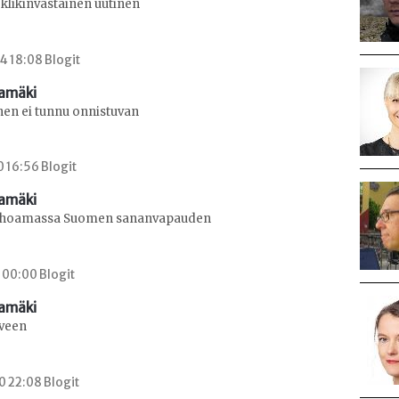
klikinvastainen uutinen
4 18:08 Blogit
amäki
en ei tunnu onnistuvan
0 16:56 Blogit
amäki
 tuhoamassa Suomen sananvapauden
0 00:00 Blogit
amäki
aveen
0 22:08 Blogit