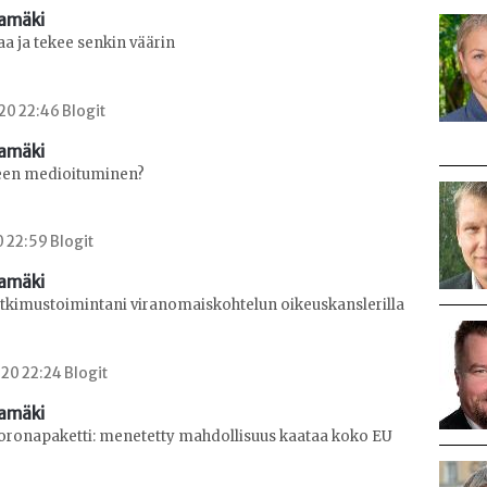
amäki
laa ja tekee senkin väärin
20 22:46 Blogit
amäki
teen medioituminen?
0 22:59 Blogit
amäki
tutkimustoimintani viranomaiskohtelun oikeuskanslerilla
20 22:24 Blogit
amäki
 koronapaketti: menetetty mahdollisuus kaataa koko EU