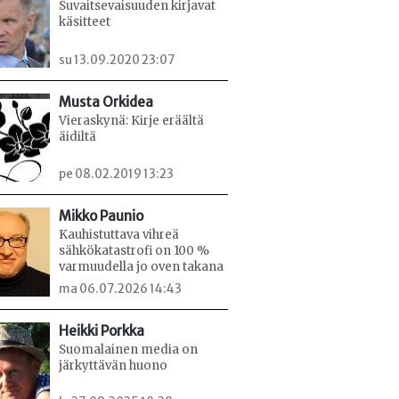
Suvaitsevaisuuden kirjavat
käsitteet
su 13.09.2020 23:07
Musta Orkidea
Vieraskynä: Kirje eräältä
äidiltä
pe 08.02.2019 13:23
Mikko Paunio
Kauhistuttava vihreä
sähkökatastrofi on 100 %
varmuudella jo oven takana
ma 06.07.2026 14:43
Heikki Porkka
Suomalainen media on
järkyttävän huono