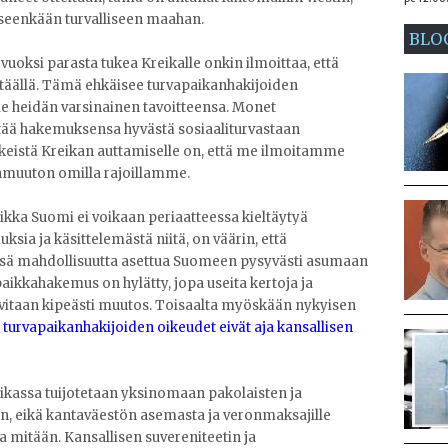
iseenkään turvalliseen maahan.
BLO
uoksi parasta tukea Kreikalle onkin ilmoittaa, että
äällä. Tämä ehkäisee turvapaikanhakijoiden
le heidän varsinainen tavoitteensa. Monet
ttää hakemuksensa hyvästä sosiaaliturvastaan
skeistä Kreikan auttamiselle on, että me ilmoitamme
uuton omilla rajoillamme.
aikka Suomi ei voikaan periaatteessa kieltäytyä
ia ja käsittelemästä niitä, on väärin, että
ä mahdollisuutta asettua Suomeen pysyvästi asumaan
paikkahakemus on hylätty, jopa useita kertoja ja
rvitaan kipeästi muutos. Toisaalta myöskään nykyisen
 turvapaikanhakijoiden oikeudet eivät aja kansallisen
iikassa tuijotetaan yksinomaan pakolaisten ja
, eikä kantaväestön asemasta ja veronmaksajille
a mitään. Kansallisen suvereniteetin ja