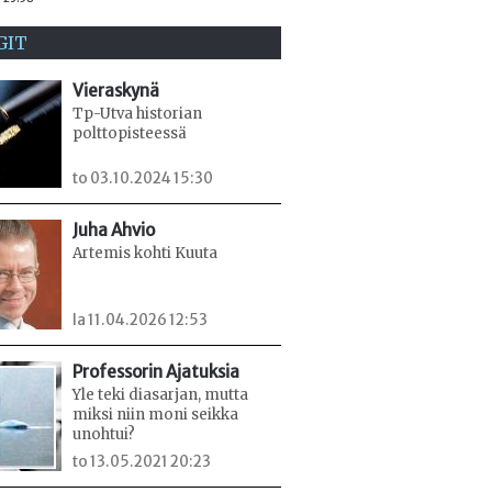
GIT
Vieraskynä
Tp-Utva historian
polttopisteessä
to 03.10.2024 15:30
Juha Ahvio
Artemis kohti Kuuta
la 11.04.2026 12:53
Professorin Ajatuksia
Yle teki diasarjan, mutta
miksi niin moni seikka
unohtui?
to 13.05.2021 20:23