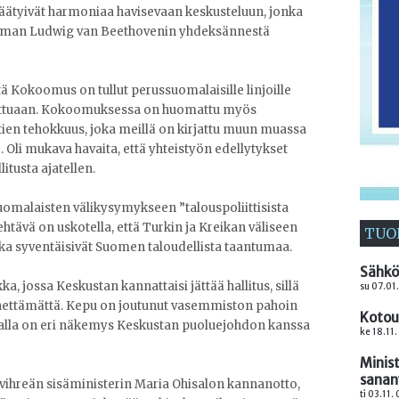
ätyivät harmoniaa havisevaan keskusteluun, jonka
tkelman Ludwig van Beethovenin yhdeksännestä
tä Kokoomus on tullut perussuomalaisille linjoille
stuttuaan. Kokoomuksessa on huomattu myös
ien tehokkuus, joka meillä on kirjattu muun muassa
Oli mukava havaita, että yhteistyön edellytykset
itusta ajatellen.
omalaisten välikysymykseen ”talouspoliittisista
 tehtävä on uskotella, että Turkin ja Kreikan väliseen
TUO
muka syventäisivät Suomen taloudellista taantumaa.
Sähkö
 jossa Keskustan kannattaisi jättää hallitus, sillä
su 07.01
nettämättä. Kepu on joutunut vasemmiston pahoin
Kotou
alla on eri näkemys Keskustan puoluejohdon kanssa
ke 18.11.
Minis
sana
yt vihreän sisäministerin Maria Ohisalon kannanotto,
ti 03.11.