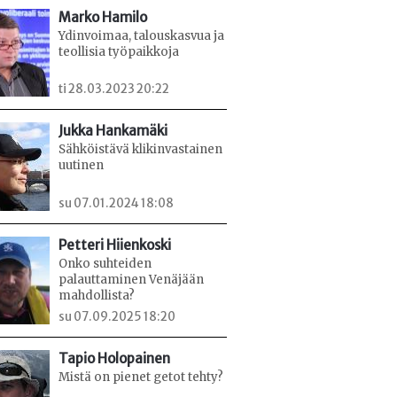
Marko Hamilo
Ydinvoimaa, talouskasvua ja
teollisia työpaikkoja
ti 28.03.2023 20:22
Jukka Hankamäki
Sähköistävä klikinvastainen
uutinen
su 07.01.2024 18:08
Petteri Hiienkoski
Onko suhteiden
palauttaminen Venäjään
mahdollista?
su 07.09.2025 18:20
Tapio Holopainen
Mistä on pienet getot tehty?