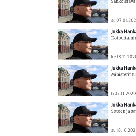
Sähköistävä 
su 07.01.202
Jukka Hank
Kotouttamin
ke 18.11.202
Jukka Hank
Ministerit
ti 03.11.202
Jukka Hank
Soteen ja s
su 18.10.202