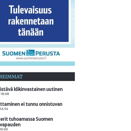
REIMMAT
istävä klikinvastainen uutinen
. 18:08
ttaminen ei tunnu onnistuvan
 16:56
terit tuhoamassa Suomen
nvapauden
 00:00