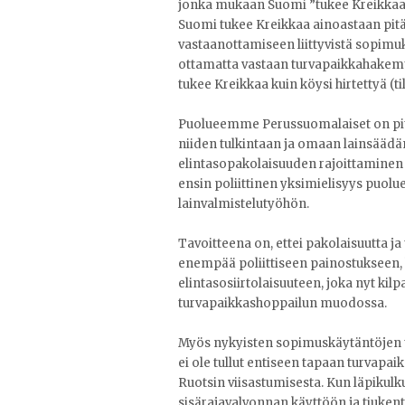
jonka mukaan Suomi ”tukee Kreikkaa”.
Suomi tukee Kreikkaa ainoastaan pitä
vastaanottamiseen liittyvistä sopimu
ottamatta vastaan turvapaikkahakem
tukee Kreikkaa kuin köysi hirtettyä (
Puolueemme Perussuomalaiset on pitk
niiden tulkintaan ja omaan lainsääd
elintasopakolaisuuden rajoittaminen t
ensin poliittinen yksimielisyys puolu
lainvalmistelutyöhön.
Tavoitteena on, ettei pakolaisuutta ja
enempää poliittiseen painostukseen,
elintasosiirtolaisuuteen, joka nyt kil
turvapaikkashoppailun muodossa.
Myös nykyisten sopimuskäytäntöjen ti
ei ole tullut entiseen tapaan turvapa
Ruotsin viisastumisesta. Kun läpikul
sisärajavalvonnan käyttöön ja tiukent