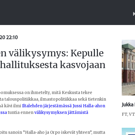
020 22:10
n välikysymys: Kepulle
a hallituksesta kasvojaan
omuksessa on ihmetelty, mitä Keskusta tekee
ta talouspolitiikkaa, ilmastopolitiikkaa sekä tietenkin
Jukka
 kävi ilmi
Iltalehden järjestämässä Jussi Halla-ahon
ussa
tuntia ennen
välikysymyksen jättämistä
FT, VT
koitu sanoin ”Halla-aho ja Orpo iskevät yhteen”, mutta