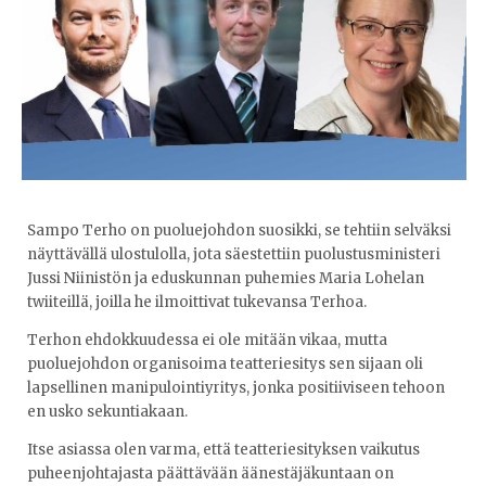
Sampo Terho on puoluejohdon suosikki, se tehtiin selväksi
näyttävällä ulostulolla, jota säestettiin puolustusministeri
Jussi Niinistön ja eduskunnan puhemies Maria Lohelan
twiiteillä, joilla he ilmoittivat tukevansa Terhoa.
Terhon ehdokkuudessa ei ole mitään vikaa, mutta
puoluejohdon organisoima teatteriesitys sen sijaan oli
lapsellinen manipulointiyritys, jonka positiiviseen tehoon
en usko sekuntiakaan.
Itse asiassa olen varma, että teatteriesityksen vaikutus
puheenjohtajasta päättävään äänestäjäkuntaan on