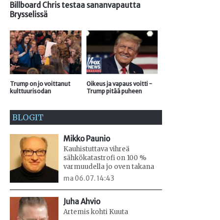
Billboard Chris testaa sananvapautta
Brysselissä
Trump on jo voittanut
Oikeus ja vapaus voitti -
kulttuurisodan
Trump pitää puheen
BLOGIT
Mikko Paunio
Kauhistuttava vihreä
sähkökatastrofi on 100 %
varmuudella jo oven takana
ma 06.07. 14:43
Juha Ahvio
Artemis kohti Kuuta