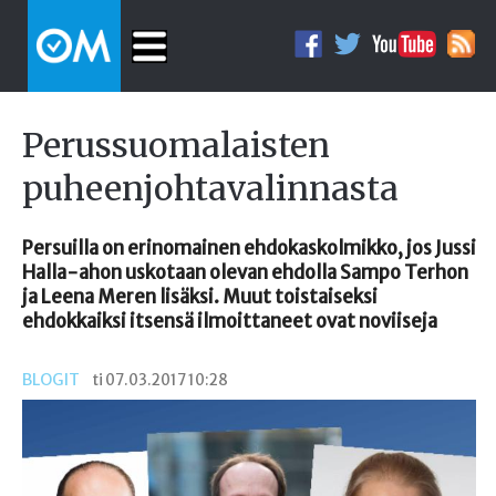
Perussuomalaisten
puheenjohtavalinnasta
Persuilla on erinomainen ehdokaskolmikko, jos Jussi
Halla-ahon uskotaan olevan ehdolla Sampo Terhon
ja Leena Meren lisäksi. Muut toistaiseksi
ehdokkaiksi itsensä ilmoittaneet ovat noviiseja
BLOGIT
ti 07.03.2017 10:28