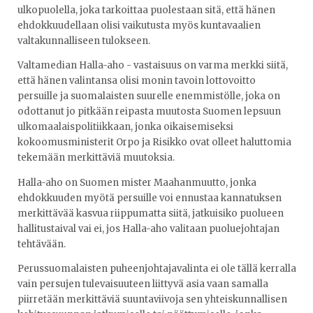
ulkopuolella, joka tarkoittaa puolestaan sitä, että hänen
ehdokkuudellaan olisi vaikutusta myös kuntavaalien
valtakunnalliseen tulokseen.
Valtamedian Halla-aho - vastaisuus on varma merkki siitä,
että hänen valintansa olisi monin tavoin lottovoitto
persuille ja suomalaisten suurelle enemmistölle, joka on
odottanut jo pitkään reipasta muutosta Suomen lepsuun
ulkomaalaispolitiikkaan, jonka oikaisemiseksi
kokoomusministerit Orpo ja Risikko ovat olleet haluttomia
tekemään merkittäviä muutoksia.
Halla-aho on Suomen mister Maahanmuutto, jonka
ehdokkuuden myötä persuille voi ennustaa kannatuksen
merkittävää kasvua riippumatta siitä, jatkuisiko puolueen
hallitustaival vai ei, jos Halla-aho valitaan puoluejohtajan
tehtävään.
Perussuomalaisten puheenjohtajavalinta ei ole tällä kerralla
vain persujen tulevaisuuteen liittyvä asia vaan samalla
piirretään merkittäviä suuntaviivoja sen yhteiskunnallisen