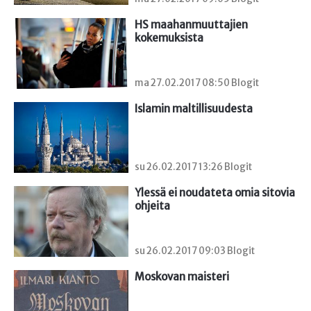
HS maahanmuuttajien 
kokemuksista
ma 27.02.2017 08:50 Blogit
Islamin maltillisuudesta
su 26.02.2017 13:26 Blogit
Ylessä ei noudateta omia sitovia 
ohjeita
su 26.02.2017 09:03 Blogit
Moskovan maisteri