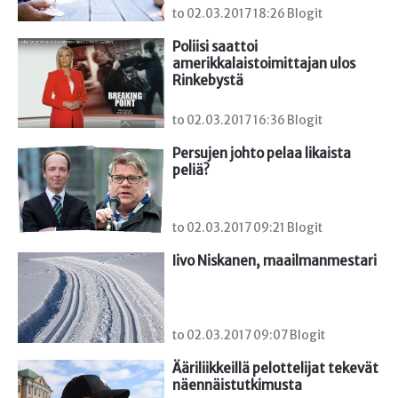
to 02.03.2017 18:26 Blogit
Poliisi saattoi 
amerikkalaistoimittajan ulos 
Rinkebystä
to 02.03.2017 16:36 Blogit
Persujen johto pelaa likaista 
peliä?
to 02.03.2017 09:21 Blogit
Iivo Niskanen, maailmanmestari
to 02.03.2017 09:07 Blogit
Ääriliikkeillä pelottelijat tekevät 
näennäistutkimusta