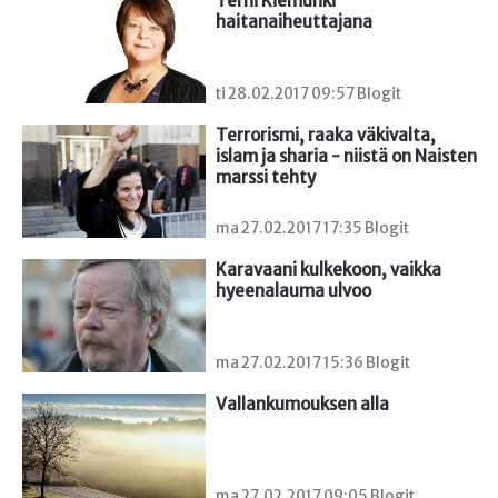
Terhi Kiemunki 
haitanaiheuttajana
ti 28.02.2017 09:57 Blogit
Terrorismi, raaka väkivalta, 
islam ja sharia - niistä on Naisten 
marssi tehty
ma 27.02.2017 17:35 Blogit
Karavaani kulkekoon, vaikka 
hyeenalauma ulvoo
ma 27.02.2017 15:36 Blogit
Vallankumouksen alla
ma 27.02.2017 09:05 Blogit