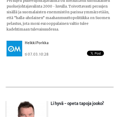
Persujen puheenjohtajavalinta on merkittävin suomalainen
puoluejohtajavalinta 2000 - luvulla. Toivottavasti persujen
sisällä ja suomalaisten enemmistön parissa ymmärretään,
että ”halla-aholainen” maahanmuuttopolitiikka on Suomen
pelastus, jota moni eurooppalainen valtio tulee
kadehtimaan tulevaisuudessa.
Heikki Porkka
ti 07.03. 10:28
Li hyvä - opeta tapoja jooko?