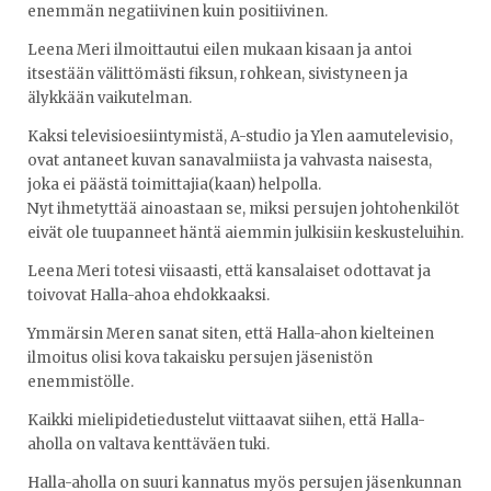
enemmän negatiivinen kuin positiivinen.
Leena Meri ilmoittautui eilen mukaan kisaan ja antoi
itsestään välittömästi fiksun, rohkean, sivistyneen ja
älykkään vaikutelman.
Kaksi televisioesiintymistä, A-studio ja Ylen aamutelevisio,
ovat antaneet kuvan sanavalmiista ja vahvasta naisesta,
joka ei päästä toimittajia(kaan) helpolla.
Nyt ihmetyttää ainoastaan se, miksi persujen johtohenkilöt
eivät ole tuupanneet häntä aiemmin julkisiin keskusteluihin.
Leena Meri totesi viisaasti, että kansalaiset odottavat ja
toivovat Halla-ahoa ehdokkaaksi.
Ymmärsin Meren sanat siten, että Halla-ahon kielteinen
ilmoitus olisi kova takaisku persujen jäsenistön
enemmistölle.
Kaikki mielipidetiedustelut viittaavat siihen, että Halla-
aholla on valtava kenttäväen tuki.
Halla-aholla on suuri kannatus myös persujen jäsenkunnan