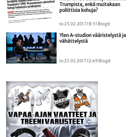
Trumpista, enkä muitakaan 
poliittisia kohuja?
to 23.02.2017 18:51 Blogit
Ylen A-studion vääristelystä ja 
vähättelystä
to 23.02.2017 12:49 Blogit