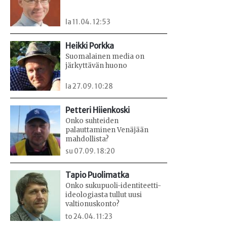
la 11.04. 12:53
Heikki Porkka
Suomalainen media on
järkyttävän huono
la 27.09. 10:28
Petteri Hiienkoski
Onko suhteiden
palauttaminen Venäjään
mahdollista?
su 07.09. 18:20
Tapio Puolimatka
Onko sukupuoli-identiteetti-
ideologiasta tullut uusi
valtionuskonto?
to 24.04. 11:23