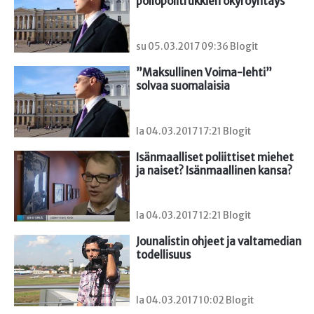
pöllöpolitrukkien ökyröyhtäys
su 05.03.2017 09:36 Blogit
”Maksullinen Voima-lehti” 
solvaa suomalaisia
la 04.03.2017 17:21 Blogit
Isänmaalliset poliittiset miehet 
ja naiset? Isänmaallinen kansa?
la 04.03.2017 12:21 Blogit
Jounalistin ohjeet ja valtamedian 
todellisuus
la 04.03.2017 10:02 Blogit