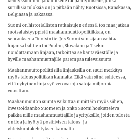
kehityssuunnan jatkumiselle tai päättymiselle, jonka
surullisia tuloksia on jo pitkään nähty Ruotsissa, Ranskassa,
Belgiassa ja Saksassa.
Suomi on historiallisten ratkaisujen edessä. Jos maa jatkaa
ruotsalaistyyppistä maahanmuuttopolitiikkaa, on
seurauksena Ruotsin tie. Jos Suomi sen sijaan vaihtaa
linjansa balttien tai Puolan, Slovakian ja Tsekin
noudattamaan linjaan, tarkoittaa se kantaväestölle ja
hyville maahanmuuttajille parempaa tulevaisuutta.
Maahanmuuttopoliittisilla linjauksilla on suuri merkitys
myös talouspolitiikan kannalta. Eikä vain siinä suhteessa,
että nykyinen linja syö verovaroja satoja miljoonia
vuosittain.
Maahanmuuton suunta vaikuttaa nimittäin myös siihen,
investoidaanko Suomeen ja onko Suomi houkutteleva
paikka niille maahanmuuttajille ja yrityksille, joiden tulosta
on iloa ja hyötyä positiivisen talous- ja
yhteiskuntakehityksen kannalta.