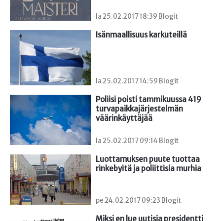
la 25.02.2017 18:39 Blogit
Isänmaallisuus karkuteillä
la 25.02.2017 14:59 Blogit
Poliisi poisti tammikuussa 419 
turvapaikkajärjestelmän 
väärinkäyttäjää
la 25.02.2017 09:14 Blogit
Luottamuksen puute tuottaa 
rinkebyitä ja poliittisia murhia
pe 24.02.2017 09:23 Blogit
Miksi en lue uutisia presidentti 