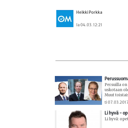
Heikki Porkka
la 04.03. 12:21
Perussuoma
Persuilla o
uskotaan ol
Muut toistai
ti 07.03.2017
Li hyvä - o
Li hyvä: op