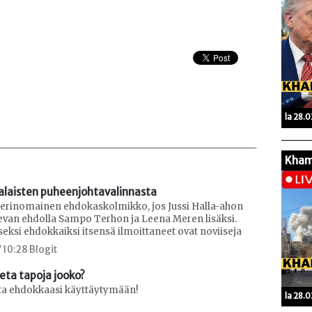
la 28.
Kham
laisten puheenjohtavalinnasta
n erinomainen ehdokaskolmikko, jos Jussi Halla-ahon
evan ehdolla Sampo Terhon ja Leena Meren lisäksi.
seksi ehdokkaiksi itsensä ilmoittaneet ovat noviiseja
 10:28 Blogit
peta tapoja jooko?
eta ehdokkaasi käyttäytymään!
la 28.