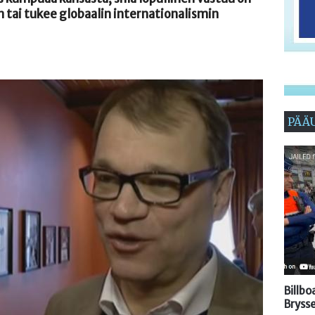
 tai tukee globaalin internationalismin
PÄÄ
Billb
Brysse