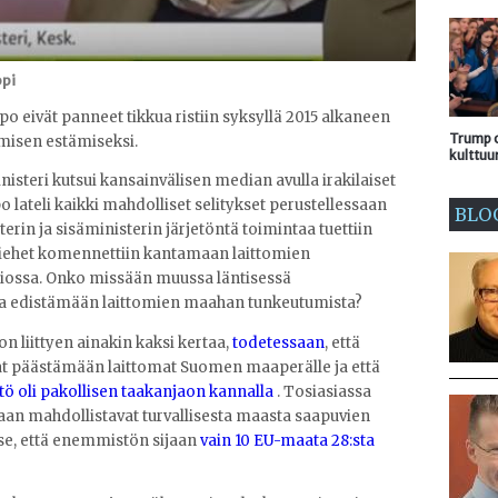
ppi
rpo eivät panneet tikkua ristiin syksyllä 2015 alkaneen
Trump o
misen estämiseksi.
kulttuu
isteri kutsui kansainvälisen median avulla irakilaiset
 lateli kaikki mahdolliset selitykset perustellessaan
BLO
terin ja sisäministerin järjetöntä toimintaa tuettiin
iehet komennettiin kantamaan laittomien
niossa. Onko missään muussa läntisessä
aa edistämään laittomien maahan tunkeutumista?
n liittyen ainakin kaksi kertaa,
todetessaan
, että
vat päästämään laittomat Suomen maaperälle ja että
 oli pakollisen taakanjaon kannalla
. Tosiasiassa
n mahdollistavat turvallisesta maasta saapuvien
se, että enemmistön sijaan
vain 10 EU-maata 28:sta