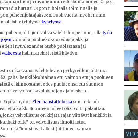
 eduskunnan tuen ja myöhemmin eduskunta nimesi Orpon
altamedia hurrasi Orpon tuhoisalle toiminnalle ja
pon puheenjohtajakseen. Puoli vuotta myöhemmin
salaisille tehdyssä
kyselyssä
.
t puheenjohtajien vahva valehtelun perinne, sillä
Jyrki
rjojen
voimalla puoluekokousedustajaksi ja
deltänyt Alexander Stubb puolestaan jäi
i
valheesta
hallintarekisteristä käydyn
sta on kasvanut valehtelevien pyrkyreiden johtama
hää, paitsi henkilökohtainen etu, vaimon etu ja puolueen
 häntä ei kiinnostanut edes puolueensa etu Suomen
tuoli vei voiton savolaispojan ajatuksissa.
i Sipilä myönsi
Ylen haastattelussa
sen, mikä oli
tesi, että kaikki Suomeen tulleet olisi voitu palauttaa.
jonka velvollisuus on kirjata rajan ylittävät henkilöt ja
aikanhakijoilla” on velvollisuus ilmoittautua
Suomi ja Ruotsi ovat allekirjoittaneet saman
VID
ssa.