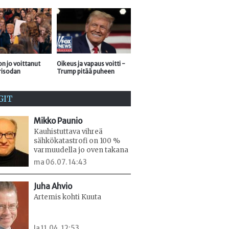
n jo voittanut
Oikeus ja vapaus voitti -
risodan
Trump pitää puheen
GIT
Mikko Paunio
Kauhistuttava vihreä
sähkökatastrofi on 100 %
varmuudella jo oven takana
ma 06.07. 14:43
Juha Ahvio
Artemis kohti Kuuta
la 11.04. 12:53