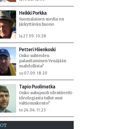
Heikki Porkka
Suomalainen media on
järkyttävän huono
la 27.09. 10:28
Petteri Hiienkoski
Onko suhteiden
palauttaminen Venäjään
mahdollista?
su 07.09. 18:20
Tapio Puolimatka
Onko sukupuoli-identiteetti-
ideologiasta tullut uusi
valtionuskonto?
to 24.04. 11:23
EOT