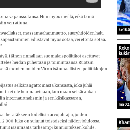
n oma vapaussotansa. Niin myös meillä, eikä tämä
iin verrattuna.
ke 18.
ainvaellukset, massamaahanmuutto, suuryhtiöiden halu
 tasapäistäminen edustavat myös sotaa, veretöntä sotaa.
.”
Koko 
kukis
tyä. Hänen rinnallaan suomalaispoliitikot asettuvat
ttelee heidän puheitaan ja toimintaansa Ruotsin
sekä monien muiden Viron isänmaallisten poliitikkojen
ijastus selkärangattomasta kansasta, joka juhlii
 mutta ei ole huomaavinaan, kun maan selkärankaa
n internationalismin ja sen käsikassaran,
ma 02.
lla?
vat herätäkseen todellisia arvojohtajia, joiden
. 2 000-luku on sujunut toistaiseksi niiden johdossa,
Kham
ostunut isänmaata tärkeämpi kunnioituksen kohde.