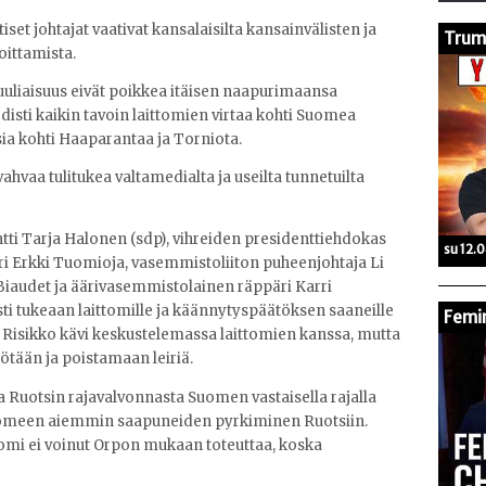
iset johtajat vaativat kansalaisilta kansainvälisten ja
Trump
oittamista.
uuliaisuus eivät poikkea itäisen naapurimaansa
 edisti kaikin tavoin laittomien virtaa kohti Suomea
sia kohti Haaparantaa ja Torniota.
vahvaa tulitukea valtamedialta ja useilta tunnetuilta
ntti Tarja Halonen (sdp), vihreiden presidenttiehdokas
su 12.
ri Erkki Tuomioja, vasemmistoliiton puheenjohtaja Li
iaudet ja äärivasemmistolainen räppäri Karri
esti tukeaan laittomille ja käännytyspäätöksen saaneille
Femin
ri Risikko kävi keskustelemassa laittomien kanssa, mutta
ötään ja poistamaan leiriä.
a Ruotsin rajavalvonnasta Suomen vastaisella rajalla
omeen aiemmin saapuneiden pyrkiminen Ruotsiin.
uomi ei voinut Orpon mukaan toteuttaa, koska