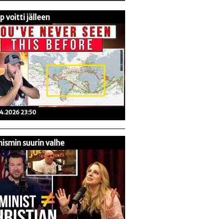
 voitti jälleen
04.2026 23:50
ismin suurin valhe