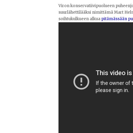
Viron konservatiivipuolueen puheenj
suurlähettilääksi nimittämä Mart Hel
soihtukulkueen alkua
pitämässään pu