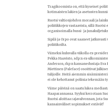
Tragikoomista on, että kyseiset poliitt
kotimaisten lakien ja asetusten kunni
Ruotsi valtionjohdon moraali ja laink
poliitikkojen vastaavista, sillä Ruotsi
organisoimalla bussi- ja junakuljetuk
Sipilä ja Orpo ovat saaneet jatkuvasti 
poliitikoilta.
Viimeksi kuluvalla viikolla ex-preside
Pekka Haavisto, sdp:n ex-ulkoministe
Anderson, rkp:n kansanedustaja Eva B
Miettinen (Paleface) osoittivat julkis
tulijoille. Heitä aiemmin sisäministe
ei ole kehottanut poliisia tekemään ty
Viime päivinä on saatu lukea mediast
Haaparannassa. Syyksi kerrotaan Su
Ruotsi aloittaa rajavalvonnan, jota S
kansainväliset sopimukset estävät!