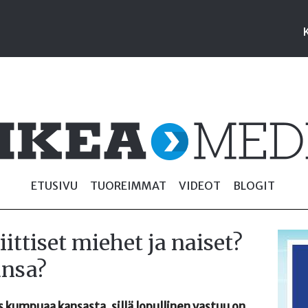
ETUSIVU
TUOREIMMAT
VIDEOT
BLOGIT
ittiset miehet ja naiset?
ansa?
 kumpuaa kansasta, sillä lopullinen vastuu on