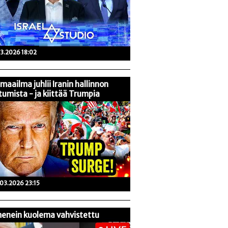
03.2026 18:02
maailma juhlii Iranin hallinnon
tumista - ja kiittää Trumpia
03.2026 23:15
enein kuolema vahvistettu