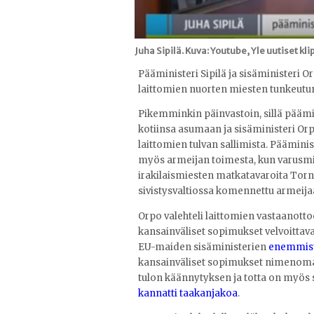
Juha Sipilä. Kuva: Youtube, Yle uutiset kli
Pääministeri Sipilä ja sisäministeri O
laittomien nuorten miesten tunkeutu
Pikemminkin päinvastoin, sillä päämin
kotiinsa asumaan ja sisäministeri Orpo
laittomien tulvan sallimista. Pääminis
myös armeijan toimesta, kun varusm
irakilaismiesten matkatavaroita Tor
sivistysvaltiossa komennettu armeij
Orpo valehteli laittomien vastaanottoo
kansainväliset sopimukset velvoitta
EU-maiden sisäministerien
enemmistö
kansainväliset sopimukset nimenomaa
tulon käännytyksen ja totta on myös 
kannatti taakanjakoa
.