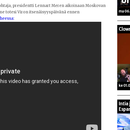
ohtaja, presidentti Lennart Meren aikoinaan Moskovan
ma 06.
me totesi Viron itsenäisyyspäivänä ennen
heessa:
Clow
ke 01.
Intia
Espan