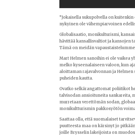
”Jokaisella sukupolvella on kuitenki
nykyinen ole vähempiarvoinen edellis
Globalisaatio, monikulturismi, kans
hävittää kansallisvaltiot ja kansojen
Tämä on meidän vapaustaistelumme
Mart Helmen sanoihin ei ole vaikea yh
melko kyseenalaiseen valoon, kun aja
aloittaman rajavalvonnan ja Helmen 
puheiden kautta.
Ovatko selkärangattomat poliitikot he
talvisodan ansioituneita sankareita,
murretaan verettömän sodan, globaali
monikultturismin pakkosyötön voima
Saattaa olla, että suomalaiset tarvitse
puutteesta maa on kärsinyt jo pitkään
joille Brysselin lakeijoista on muod