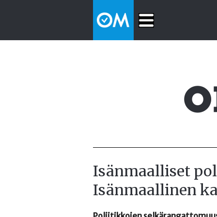
Isänmaalliset poli
Isänmaallinen k
Poliitikkojen selkärangattomuus