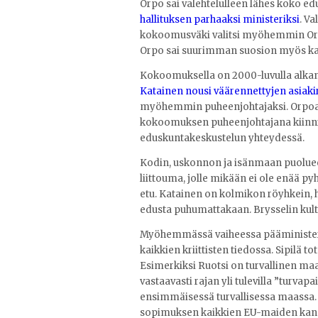
Orpo sai valehtelulleen lähes koko
hallituksen parhaaksi ministeriksi
. V
kokoomusväki valitsi myöhemmin Or
Orpo sai suurimman suosion myös kan
Kokoomuksella on 2000-luvulla alkanu
Katainen nousi väärennettyjen asiaki
myöhemmin puheenjohtajaksi. Orpoa e
kokoomuksen puheenjohtajana kiinn
eduskuntakeskustelun yhteydessä.
Kodin, uskonnon ja isänmaan puoluee
liittouma, jolle mikään ei ole enää py
etu. Katainen on kolmikon röyhkein,
edusta puhumattakaan. Brysselin kulta
Myöhemmässä vaiheessa pääminister
kaikkien kriittisten tiedossa. Sipilä to
Esimerkiksi Ruotsi on turvallinen maa, 
vastaavasti rajan yli tulevilla ”turvap
ensimmäisessä turvallisessa maassa. 
sopimuksen kaikkien EU-maiden kan