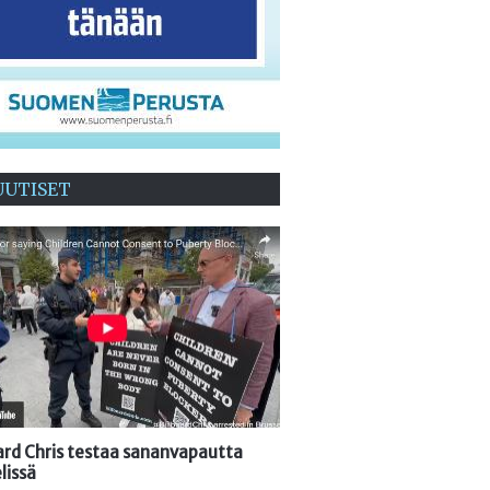
UUTISET
oard Chris testaa sananvapautta
lissä