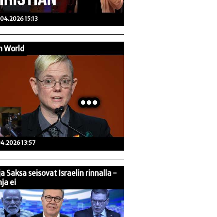
04.2026 15:13
n World
04.2026 13:57
 ja Saksa seisovat Israelin rinnalla -
ja ei