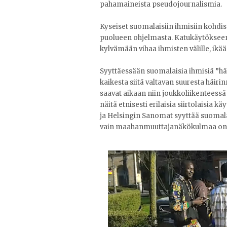
pahamaineista pseudojournalismia.
Kyseiset suomalaisiin ihmisiin kohdis
puolueen ohjelmasta. Katukäytökseen 
kylvämään vihaa ihmisten välille, ikään
Syyttäessään suomalaisia ihmisiä ”häi
kaikesta siitä valtavan suuresta häiri
saavat aikaan niin joukkoliikenteessä k
näitä etnisesti erilaisia siirtolaisia 
ja Helsingin Sanomat syyttää suomalais
vain maahanmuuttajanäkökulmaa ong