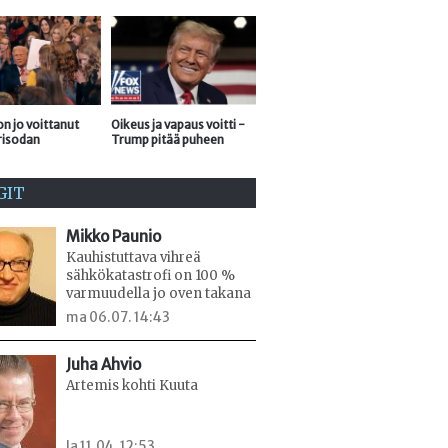
n jo voittanut
Oikeus ja vapaus voitti -
risodan
Trump pitää puheen
GIT
Mikko Paunio
Kauhistuttava vihreä
sähkökatastrofi on 100 %
varmuudella jo oven takana
ma 06.07. 14:43
Juha Ahvio
Artemis kohti Kuuta
la 11.04. 12:53