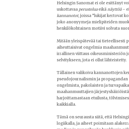
Helsingin Sanomat ei ole esittänyt voi
uskottavaa
perustelua
eikä
näyttöä
–
e
kannanotot
, joissa ”lukijat kertovat 
joko anonyymeja mielipiteiden muokkaa
henkilökohtainen motiivi solvata suo
Mitään yleispätevää tai tieteellisesti 
aiheuttaisivat ongelmia maahanmuuttaji
irrallinen viittaus oikeusministeriön j
selvitykseen, jota ei ollut lähteistetty.
Tällainen valikoiva kannanottojen ker
pseudojournalismin ja propagandan 
ongelmista, pakolaisten ja turvapaik
maahanmuuttajien järjestyshäiriöistä j
harjoittamastaan etuilusta, tölvimise
kaikkialla.
Tämä on seurausta siitä, että Helsing
logiikalla, ja aiheet poimitaan alaker