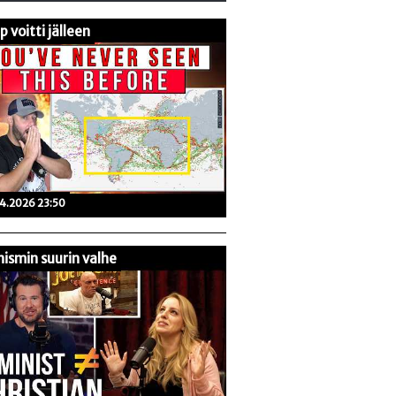
 voitti jälleen
04.2026 23:50
ismin suurin valhe