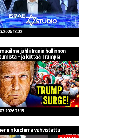
03.2026 18:02
maailma juhlii Iranin hallinnon
tumista - ja kiittää Trumpia
03.2026 23:15
enein kuolema vahvistettu