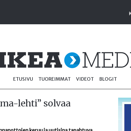
ETUSIVU
TUOREIMMAT
VIDEOT
BLOGIT
ma-lehti” solvaa
nnanottojen keruu ja uutisina tapahtuva