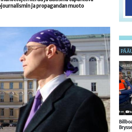
dojournalismin ja propagandan muoto
PÄÄ
Billb
Brysse