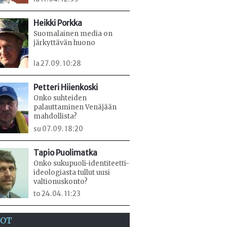
Heikki Porkka
Suomalainen media on
järkyttävän huono
la 27.09. 10:28
Petteri Hiienkoski
Onko suhteiden
palauttaminen Venäjään
mahdollista?
su 07.09. 18:20
Tapio Puolimatka
Onko sukupuoli-identiteetti-
ideologiasta tullut uusi
valtionuskonto?
to 24.04. 11:23
EOT