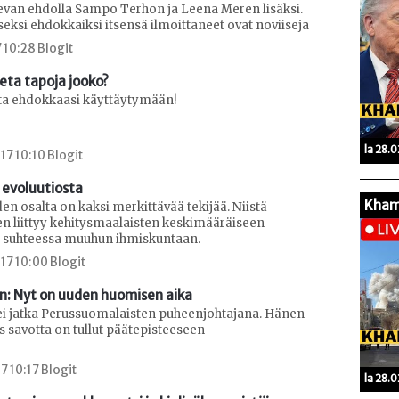
evan ehdolla Sampo Terhon ja Leena Meren lisäksi.
seksi ehdokkaiksi itsensä ilmoittaneet ovat noviiseja
 10:28 Blogit
peta tapoja jooko?
eta ehdokkaasi käyttäytymään!
la 28.
7 10:10 Blogit
 evoluutiosta
Kham
n osalta on kaksi merkittävää tekijää. Niistä
 liittyy kehitysmaalaisten keskimääräiseen
 suhteessa muuhun ihmiskuntaan.
17 10:00 Blogit
n: Nyt on uuden huomisen aika
ei jatka Perussuomalaisten puheenjohtajana. Hänen
s savotta on tullut päätepisteeseen
7 10:17 Blogit
la 28.