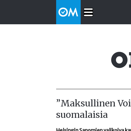
”Maksullinen Voi
suomalaisia
Helsingin Sanomien valikoiva ka