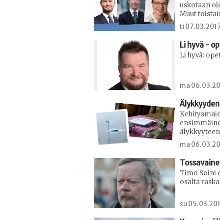
uskotaan ol
Muut toistai
ti 07.03.2017
Li hyvä - o
Li hyvä: op
ma 06.03.201
Älykkyyden
Kehitysmaide
ensimmäinen
älykkyyteen
ma 06.03.20
Tossavaine
Timo Soini 
osalta raska
su 05.03.201