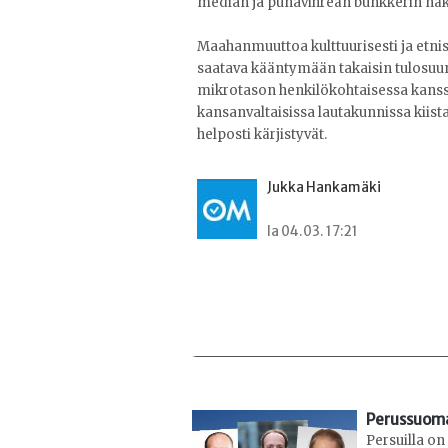
median ja punavihreän bunkkerin nä
Maahanmuuttoa kulttuurisesti ja etnises
saatava kääntymään takaisin tulosuuntaa
mikrotason henkilökohtaisessa kanssa
kansanvaltaisissa lautakunnissa kiista
helposti kärjistyvät.
Jukka Hankamäki
la 04.03. 17:21
Perussuoma
Persuilla o