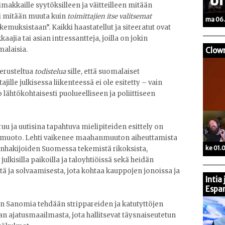
makkaille syytöksilleen ja väitteilleen mitään
i mitään muuta kuin
toimittajien itse valitsemat
ma 06.
kokemuksistaan”. Kaikki haastatellut ja siteeratut ovat
jia tai asian intressantteja, joilla on jokin
malaisia.
Clow
perusteltua
todistelua
sille, että suomalaiset
lle julkisessa liikenteessä ei ole esitetty
–
vain
o lähtökohtaisesti puolueelliseen ja poliittiseen
uu ja uutisina tapahtuva mielipiteiden esittely on
muoto. Lehti vaikenee maahanmuuton aiheuttamista
ke 01.
anhakijoiden Suomessa tekemistä rikoksista,
ulkisilla paikoilla ja taloyhtiöissä sekä heidän
stä ja solvaamisesta, jota kohtaa kauppojen jonoissa ja
Intia
Espan
in Sanomia tehdään strippareiden ja katutyttöjen
ran ajatusmaailmasta, jota hallitsevat täysnaiseutetun