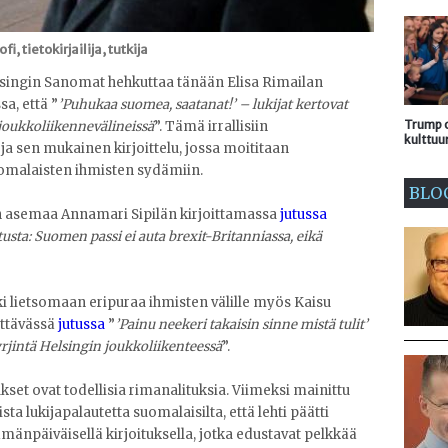
, tietokirjailija, tutkija
singin Sanomat hehkuttaa tänään Elisa Rimailan
a, että ”
’Puhukaa suomea, saatanat!’
–
lukijat kertovat
Trump o
joukkoliikennevälineissä
”. Tämä irrallisiin
kulttuu
 ja sen mukainen kirjoittelu, jossa moititaan
uomalaisten ihmisten sydämiin.
BLO
ten asemaa Annamari Sipilän kirjoittamassa
jutussa
tusta: Suomen passi ei auta brexit-Britanniassa, eikä
i lietsomaan eripuraa ihmisten välille myös Kaisu
ittävässä
jutussa
”
’Painu neekeri takaisin sinne mistä tulit’
rjintä Helsingin joukkoliikenteessä
”.
set ovat todellisia rimanalituksia. Viimeksi mainittu
ista lukijapalautetta suomalaisilta, että lehti päätti
ämänpäiväisellä kirjoituksella, jotka edustavat pelkkää