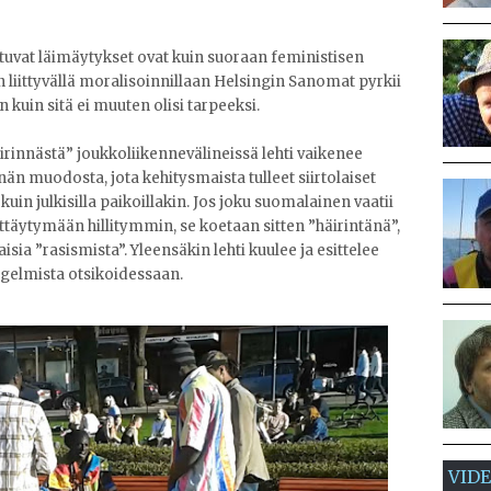
tuvat läimäytykset ovat kuin suoraan feministisen
liittyvällä moralisoinnillaan Helsingin Sanomat pyrkii
 kuin sitä ei muuten olisi tarpeeksi.
rinnästä” joukkoliikennevälineissä lehti vaikenee
nnän muodosta, jota kehitysmaista tulleet siirtolaiset
uin julkisilla paikoillakin. Jos joku suomalainen vaatii
käyttäytymään hillitymmin, se koetaan sitten ”häirintänä”,
ia ”rasismista”. Yleensäkin lehti kuulee ja esittelee
elmista otsikoidessaan.
VID