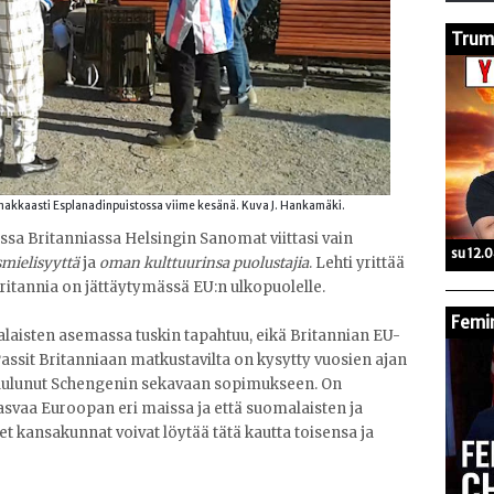
Trump
kkaasti Esplanadinpuistossa viime kesänä. Kuva J. Hankamäki.
a Britanniassa Helsingin Sanomat viittasi vain
su 12.
smielisyyttä
ja
oman kulttuurinsa puolustajia
. Lehti yrittää
Britannia on jättäytymässä EU:n ulkopuolelle.
Femin
laisten asemassa tuskin tapahtuu, eikä Britannian EU-
assit Britanniaan matkustavilta on kysytty vuosien ajan
e kuulunut Schengenin sekavaan sopimukseen. On
kasvaa Euroopan eri maissa ja että suomalaisten ja
set kansakunnat voivat löytää tätä kautta toisensa ja