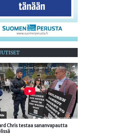
UUTISET
oard Chris testaa sananvapautta
lissä