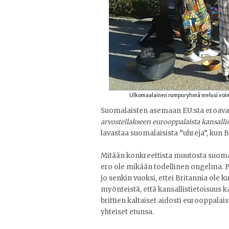
Ulkomaalainen rumpuryhmä melusi voima
Suomalaisten asemaan EU:sta eroavass
arvostellakseen eurooppalaista kansalli
lavastaa suomalaisista ”uhreja”, kun 
Mitään konkreettista muutosta suoma
ero ole mikään todellinen ongelma. P
jo senkin vuoksi, ettei Britannia ol
myönteistä, että kansallistietoisuus 
brittien kaltaiset aidosti eurooppalai
yhteiset etunsa.