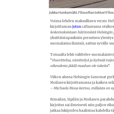
Jukka Hankamäki. Filosofian tohtori Filosofi
Voima-lehden maksullinen versio Hel
kirjoittaman
jutun
raflaavassa otsikoss
kokemuksistaan häirinnästä Helsingin 
yksittäistapauksiin perustuva yleistys
suomalaisia ihmisiä, sattuu syvälle s
Toisaalta lehti valittelee suomalais
”
Huorittelua, nimittelyä ja kylmää tuijo
oikeudesta jäädä maahan ole takeita
”.
Viikon alussa Helsingin Sanomat pyrk
Moilasen kirjoittamassa ja kaiken sel
–
Michaela Moua kertoo, millaista on sy
Rimailan, Sipilän ja Moilasen parahduk
kirjoitus sai ilmeisesti niin paljon viha
jatkaa lukijoiden haalintaa kahdella t