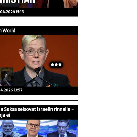
04.2026 15:13
n World
04.2026 13:57
 ja Saksa seisovat Israelin rinnalla -
ja ei