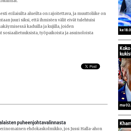
kökulmat.
ti erilaisilta alueilta on rajoitettava, ja muuttoliike on
n juuri siksi, että ihmisten välit eivät tulehtuisi
käymisessä kaduilla ja kujilla, joiden
ke 18.
t sosiaalietuuksista, työpaikoista ja asuinoloista
Koko 
kukis
ma 02.
laisten puheenjohtavalinnasta
Kham
n erinomainen ehdokaskolmikko, jos Jussi Halla-ahon