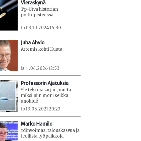
Vieraskynä
Tp-Utva historian
polttopisteessä
to 03.10.2024 15:30
Juha Ahvio
Artemis kohti Kuuta
la 11.04.2026 12:53
Professorin Ajatuksia
Yle teki diasarjan, mutta
miksi niin moni seikka
unohtui?
to 13.05.2021 20:23
Marko Hamilo
Ydinvoimaa, talouskasvua ja
teollisia työpaikkoja