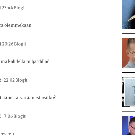
1 23:44 Blogit
ita olemmekaan!
1 20:26 Blogit
ma kahdella miljardilla?
1 22:02 Blogit
ät äänestä, vai äänestävätkö?
0 17:06 Blogit
eeseen