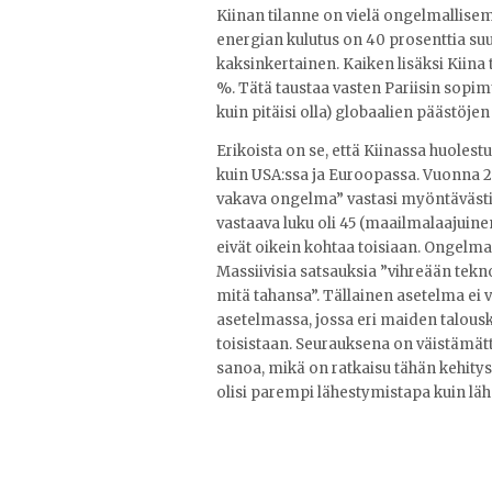
Kiinan tilanne on vielä ongelmallisem
energian kulutus on 40 prosenttia suu
kaksinkertainen. Kaiken lisäksi Kiina 
%. Tätä taustaa vasten Pariisin sopimu
kuin pitäisi olla) globaalien päästöje
Erikoista on se, että Kiinassa huoles
kuin USA:ssa ja Euroopassa. Vuonna 
vakava ongelma” vastasi myöntävästi v
vastaava luku oli 45 (maailmalaajuinen
eivät oikein kohtaa toisiaan. Ongelm
Massiivisia satsauksia ”vihreään tekn
mitä tahansa”. Tällainen asetelma ei v
asetelmassa, jossa eri maiden talousk
toisistaan. Seurauksena on väistämättä 
sanoa, mikä on ratkaisu tähän kehity
olisi parempi lähestymistapa kuin lä