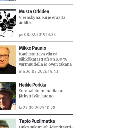
Musta Orkidea
Vieraskynä: Kirje eräältä
äidiltä
pe 08.02.2019 13:23
Mikko Paunio
Kauhistuttava vihreä
sähkökatastrofi on 100 %
varmuudella jo oven takana
ma 06.07.2026 14:43
Heikki Porkka
Suomalainen media on
järkyttävän huono
la 27.09.2025 10:28
Tapio Puolimatka
Onko sukupuoli-identiteetti-