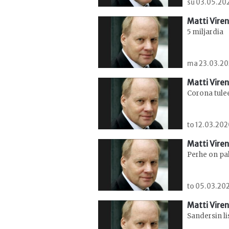
su 03.05.202
Matti Viren
5 miljardia
ma 23.03.202
Matti Viren
Corona tulee
to 12.03.202
Matti Viren
Perhe on pa
to 05.03.202
Matti Viren
Sandersin li