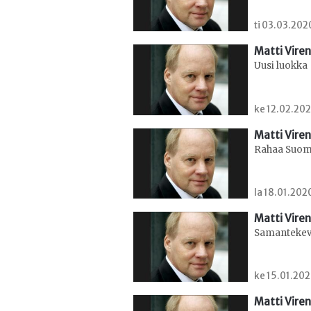
ti 03.03.202
Matti Viren
Uusi luokka
ke 12.02.202
Matti Viren
Rahaa Suom
la 18.01.202
Matti Viren
Samantekev
ke 15.01.202
Matti Viren