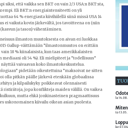
pi siksi, että vaikka sen BKT on vain 2/3 USA:n BKT:sta,
rempi. Eli BKT:n energiaintensiteetti on yli
tuottaa 64 % energiasta kiivihiilellä siinä missä USA 14
s ei vaikuta kovin järkevältä, jos tavoitteena on (niin
n (kasvun ja tason) vähentäminen.
tuneisuus ilmaston muutoksesta on aivan eri luokkaa
2015 Gallup-väittämään ”ilmastonmuutos on erittäin
ain 18 % kiinalaisista, kun taas amerikkalaisten
 mediaani oli 54 %). Eli mielipiteet ja ”todellisuus”
a näyttää vaivaavan koko ilmastokeskustelua.
ologiaan” pidetään oikeutettuina ”maksoivat ne sitten
oi olla pitkän päälle järkevä etenkään globaalissa
TUO
ehitys ja kilpailukyky poikkeavat olennaisesti
ristiriitoja, jopa konflikteja maiden välillä. On vaikea
Odote
skulkuun, mutta ehkä jonkinasteinen pragmaattisuus
la 14.08
hes uskonomainen kiivailu oikean asian puolesta.
Miten
to 13.05
Loppuu
ke 07.04