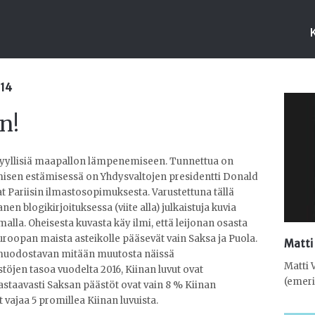
:14
n!
 syyllisiä maapallon lämpenemiseen. Tunnettua on
isen estämisessä on Yhdysvaltojen presidentti Donald
t Pariisin ilmastosopimuksesta. Varustettuna tällä
nen blogikirjoituksessa (viite alla) julkaistuja kuvia
alla. Oheisesta kuvasta käy ilmi, että leijonan osasta
Euroopan maista asteikolle pääsevät vain Saksa ja Puola.
Matti
ä muodostavan mitään muutosta näissä
Matti 
stöjen tasoa vuodelta 2016, Kiinan luvut ovat
(emeri
astaavasti Saksan päästöt ovat vain 8 % Kiinan
 vajaa 5 promillea Kiinan luvuista.