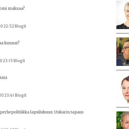
uomi maksaa?
0 22:52 Blogit
aa kunnat?
0 23:15 Blogit
ksia
0 23:41 Blogit
perhepolitiikka lapsilukuun: Unkarin tapaus