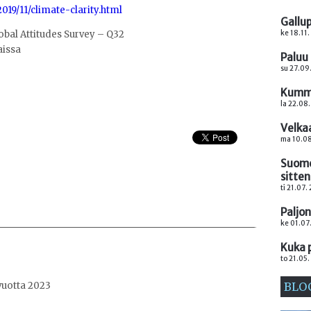
19/11/climate-clarity.html
Gallup
ke 18.11.
obal Attitudes Survey – Q32
Paluu
su 27.09
Kumma
la 22.08.
Velka
ma 10.08
Suome
sitte
ti 21.07.
Paljo
ke 01.07
Kuka 
to 21.05.
BLO
vuotta 2023