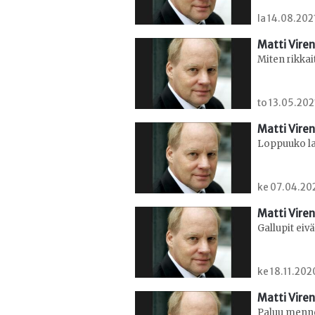
la 14.08.202
Matti Viren
Miten rikka
to 13.05.202
Matti Viren
Loppuuko la
ke 07.04.202
Matti Viren
Gallupit eiv
ke 18.11.202
Matti Viren
Paluu menn