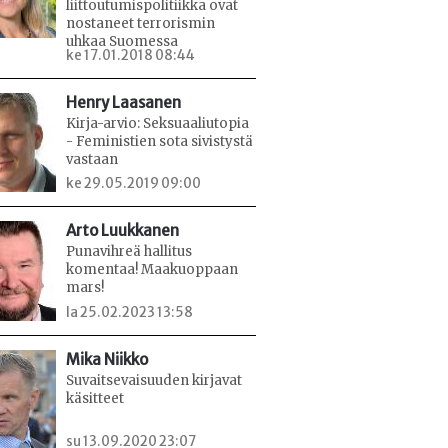
liittoutumispolitiikka ovat
nostaneet terrorismin
uhkaa Suomessa
ke 17.01.2018 08:44
Henry Laasanen
Kirja-arvio: Seksuaaliutopia
- Feministien sota sivistystä
vastaan
ke 29.05.2019 09:00
Arto Luukkanen
Punavihreä hallitus
komentaa! Maakuoppaan
mars!
la 25.02.2023 13:58
Mika Niikko
Suvaitsevaisuuden kirjavat
käsitteet
su 13.09.2020 23:07