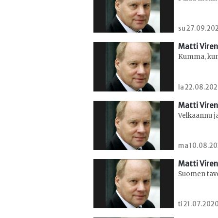
su 27.09.202
Matti Viren
Kumma, kun 
la 22.08.202
Matti Viren
Velkaannu j
ma 10.08.202
Matti Viren
Suomen tavo
ti 21.07.202