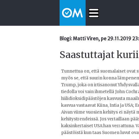
Blogi: Matti Viren, pe 29.11.2019 23
Saastuttajat kurii
Tunnettua on, että suomalaiset ovat
myös se, että suurin konna lämpenem
Trump, joka on irtisanonut Yhdysvalla
tiedolla voi vain ihmetellä John Cochra
hiilidioksidipäästöjen kasvusta maailm
kasvua vastaavat Kiina, Intia ja USA; 
Aivan viime vuosien kehitys ei näyt
kehitystrendeissä. Jos vertaillaan pää
kaksinkertaiset USA:han verrattuna. V
päästöistä kun taas Suomen luvut ovat