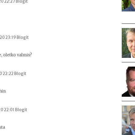
0 22:27 Blogit
0 23:19 Blogit
, oletko valmis?
0 22:22 Blogit
hin
0 22:01 Blogit
sta