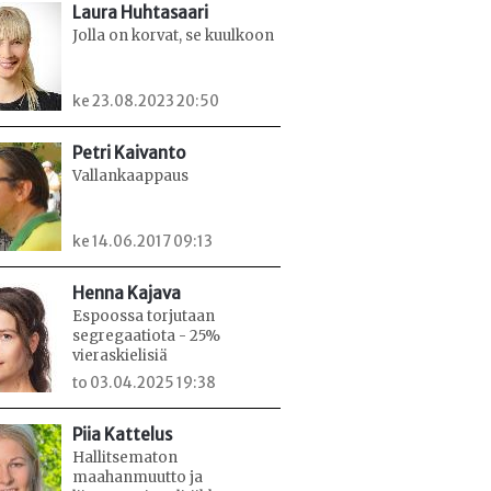
Laura Huhtasaari
Jolla on korvat, se kuulkoon
ke 23.08.2023 20:50
Petri Kaivanto
Vallankaappaus
ke 14.06.2017 09:13
Henna Kajava
Espoossa torjutaan
segregaatiota - 25%
vieraskielisiä
to 03.04.2025 19:38
Piia Kattelus
Hallitsematon
maahanmuutto ja