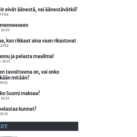
it eivät äänestä, vai äänestävätkö?
 17:06
 menneeseen
. 22:59
, kun rikkaat aina vaan rikastuvat
 23:52
annu ja pelasta maailma!
. 22:15
n tavoitteena on, vai onko
nkään mitään?
 20:52
nko Suomi maksaa?
. 22:52
pelastaa kunnat?
 23:15
GIT