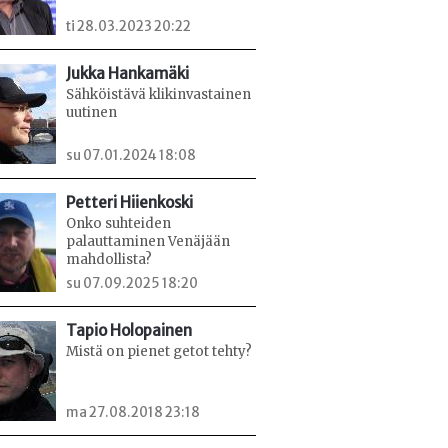
ti 28.03.2023 20:22
Jukka Hankamäki
Sähköistävä klikinvastainen
uutinen
su 07.01.2024 18:08
Petteri Hiienkoski
Onko suhteiden
palauttaminen Venäjään
mahdollista?
su 07.09.2025 18:20
Tapio Holopainen
Mistä on pienet getot tehty?
ma 27.08.2018 23:18