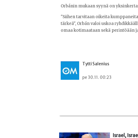
Orbánin mukaan syynä on yksinkertais
"Siihen tarvitaan oikeita kumppaneita 
tärkeä", Orbán valoi uskoa ryhdikkääl
omaa kotimaataan sekä perintöään ja
Tytti Salenius
pe 30.11. 00:23
Israel, Israe