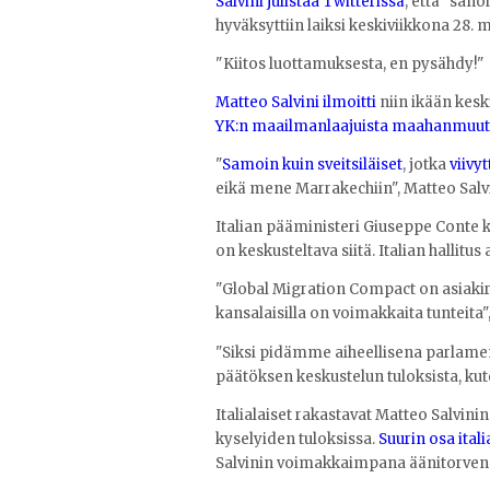
Salvini julistaa Twitterissä
, että "san
hyväksyttiin laiksi keskiviikkona 28. 
"Kiitos luottamuksesta, en pysähdy!"
Matteo Salvini ilmoitti
niin ikään kesk
YK:n maailmanlaajuista maahanmuu
"
Samoin kuin sveitsiläiset
, jotka
viivyt
eikä mene Marrakechiin", Matteo Salvi
Italian pääministeri Giuseppe Conte ke
on keskusteltava siitä. Italian hallit
"Global Migration Compact on asiakirj
kansalaisilla on voimakkaita tunteita",
"Siksi pidämme aiheellisena parlamen
päätöksen keskustelun tuloksista, kute
Italialaiset rakastavat Matteo Salvin
kyselyiden tuloksissa.
Suurin osa itali
Salvinin voimakkaimpana äänitorvena