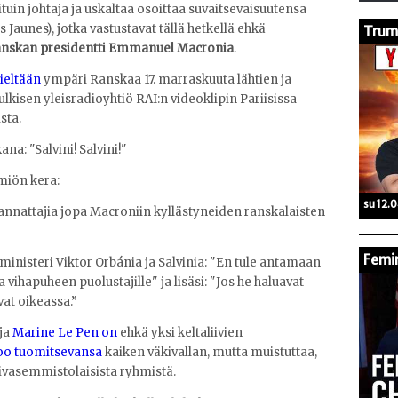
in johtaja ja uskaltaa osoittaa suvaitsevaisuutensa
ts Jaunes), jotka vastustavat tällä hetkellä ehkä
Trump
Ranskan presidentti Emmanuel Macronia
.
ieltään
ympäri Ranskaa 17. marraskuuta lähtien ja
julkisen yleisradioyhtiö RAI:n videoklipin Pariisissa
sta.
ana: "Salvini! Salvini!"
iön kera:
su 12.
annattajia jopa Macroniin kyllästyneiden ranskalaisten
Femin
inisteri Viktor Orbánia ja Salvinia: "En tule antamaan
a vihapuheen puolustajille" ja lisäsi: "Jos he haluavat
at oikeassa.”
aja
Marine Le Pen on
ehkä yksi keltaliivien
oo tuomitsevansa
kaiken väkivallan, mutta muistuttaa,
rivasemmistolaisista ryhmistä.