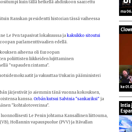
uositumpi kuin tällä hetkellä ahdinkoon saarrettu
ma 06.
tuin Ranskan presidentti historian tässä vaiheessa
Clow
ine Le Pen tapasivat lokakuussa ja
kaksikko sitoutui
oopan parlamenttivaalien edellä.
okouksen aiheena oli Euroopan
n poliittisten liikkeiden lujittaminen
mellä "vapauden rintama".
ruotsidemokraatit ja vakuuttaa Unkarin pääministeri
ke 01.
 Orbán järjestivät jo aiemmin tänä vuonna kokouksen,
 toistensa kanssa.
Orbán kutsui Salvinia "sankariksi"
ja
Intia
 hänen "kohtalotoverinsa".
Espan
uonnollisesti Le Penin johtama Kansallinen liittouma,
 (VB), Hollannin vapauspuolue (PVV) ja Itävallan