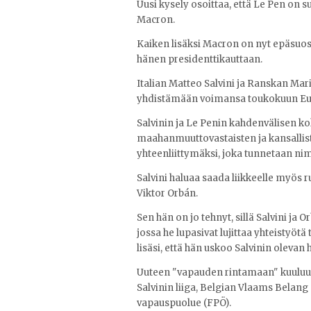
Uusi kysely osoittaa, että Le Pen on s
Macron.
Kaiken lisäksi Macron on nyt epäsuosi
hänen presidenttikauttaan.
Italian Matteo Salvini ja Ranskan Mar
yhdistämään voimansa toukokuun Eur
Salvinin ja Le Penin kahdenvälisen k
maahanmuuttovastaisten ja kansalliste
yhteenliittymäksi, joka tunnetaan ni
Salvini haluaa saada liikkeelle myös 
Viktor Orbán.
Sen hän on jo tehnyt, sillä Salvini ja
jossa he lupasivat lujittaa yhteistyötä
lisäsi, että hän uskoo Salvinin olevan
Uuteen "vapauden rintamaan" kuuluu l
Salvinin liiga, Belgian Vlaams Belang
vapauspuolue (FPÖ).