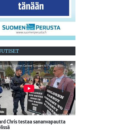
UUTISET
oard Chris testaa sananvapautta
lissä