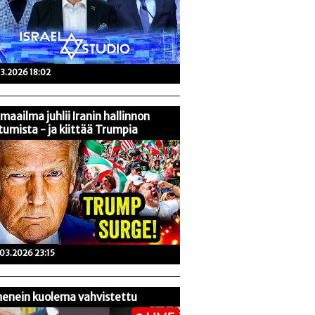
03.2026 18:02
maailma juhlii Iranin hallinnon
tumista - ja kiittää Trumpia
03.2026 23:15
enein kuolema vahvistettu