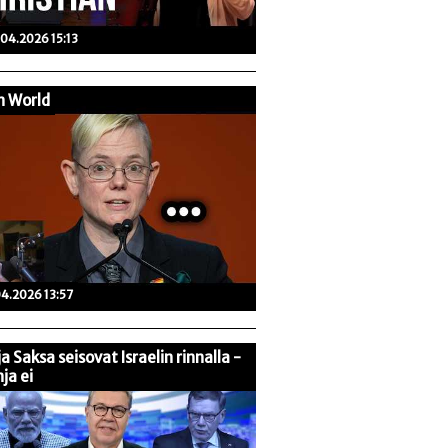
04.2026 15:13
n World
04.2026 13:57
 ja Saksa seisovat Israelin rinnalla -
ja ei