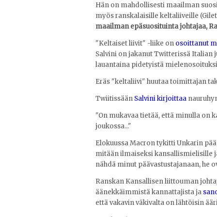
Hän on mahdollisesti maailman suositu
myös ranskalaisille keltaliiveille (Gile
maailman epäsuosituinta johtajaa, 
"Keltaiset liivit" -liike on
osoittanut m
Salvini on jakanut Twitterissä Italian 
lauantaina pidetyistä mielenosoituksi
Eräs "keltaliivi" huutaa toimittajan tak
Twiitissään
Salvini kirjoittaa
nauruhym
"On mukavaa tietää, että minulla on k
joukossa..."
Elokuussa Macron tykitti Unkarin pääm
mitään ilmaiseksi kansallismielisille j
nähdä minut päävastustajanaan, he ov
Ranskan Kansallisen liittouman joht
äänekkäimmistä kannattajista ja
san
että vakavin väkivalta on lähtöisin ää