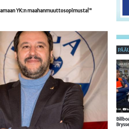
rjoittamaan YK:n maahanmuuttosopimusta!"
PÄÄ
Billb
Brysse