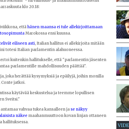
oista tekoihin" - turvallisuus- ja maahanmuuttoasetus
marraskuuta klo 20.18:
iviikkona, että
hänen maansa ei tule allekirjoittamaan
ttosopimusta
Marokossa ensi kuussa.
telivät eiliseen asti
, Italian hallitus ei allekirjoita mitään
ni totesi Italian parlamentin alahuoneessa.
rtoi kuitenkin hallitukselle, että "parlamentin jäsenten
us antaa parlamentille mahdollisuuden päättää".
a, joka herättää kysymyksiä ja epäilyjä, joihin monilla
 Conte jatkoi.
tissa käytävää keskustelua ja teemme lopullisen
n Sveitsi."
in antamaa vahvaa tukea kansalleen ja
se näkyy
alaisista näkee
maahanmuuttoon kovan linjan ottaneen
 hallituksessa.
VID