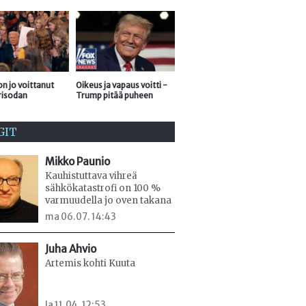
n jo voittanut
Oikeus ja vapaus voitti -
risodan
Trump pitää puheen
GIT
Mikko Paunio
Kauhistuttava vihreä
sähkökatastrofi on 100 %
varmuudella jo oven takana
ma 06.07. 14:43
Juha Ahvio
Artemis kohti Kuuta
la 11.04. 12:53