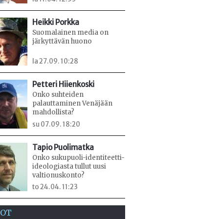
Heikki Porkka
Suomalainen media on
järkyttävän huono
la 27.09. 10:28
Petteri Hiienkoski
Onko suhteiden
palauttaminen Venäjään
mahdollista?
su 07.09. 18:20
Tapio Puolimatka
Onko sukupuoli-identiteetti-
ideologiasta tullut uusi
valtionuskonto?
to 24.04. 11:23
EOT