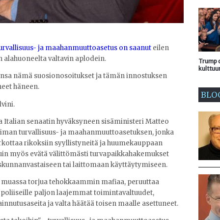
urvallisuus- ja maahanmuuttoasetus on saanut
eilen
 alahuoneelta valtavin aplodein.
Trump o
kulttuu
nsa nämä suosionosoitukset ja tämän innostuksen
oneet häneen.
BLO
vini.
 Italian senaatin hyväksyneen sisäministeri Matteo
aatiman turvallisuus- ja maahanmuuttoasetuksen, jonka
kottaa rikoksiin syyllistyneitä ja huumekauppaan
kuin myös evätä välittömästi turvapaikkahakemukset
eiskunnanvastaiseen tai laittomaan käyttäytymiseen.
n muassa torjua tehokkaammin mafiaa, peruuttaa
 poliiseille paljon laajemmat toimintavaltuudet,
ainnutusaseita ja valta häätää toisen maalle asettuneet.