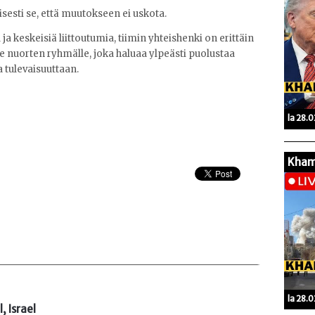
esti se, että muutokseen ei uskota.
ja keskeisiä liittoutumia, tiimin yhteishenki on erittäin
le nuorten ryhmälle, joka haluaa ylpeästi puolustaa
 tulevaisuuttaan.
la 28.
Kham
la 28.
l, Israel