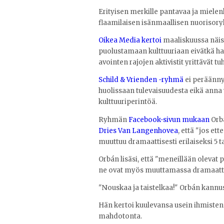
Erityisen merkille pantavaa ja mielen
flaamilaisen isänmaallisen nuorisory
Oikea Media kertoi
maaliskuussa näist
puolustamaan kulttuuriaan eivätkä hal
avointen rajojen aktivistit yrittävät 
Schild & Vrienden -ryhmä
ei peräänny
huolissaan tulevaisuudesta eikä an
kulttuuriperintöä.
Ryhmän
Facebook-sivun mukaan
Orb
Dries Van Langenhovea
, että "jos e
muuttuu dramaattisesti erilaiseksi 5 t
Orbán lisäsi, että "meneillään olevat 
ne ovat myös muuttamassa dramaattis
"Nouskaa ja taistelkaa!" Orbán kannus
Hän kertoi kuulevansa usein ihmisten 
mahdotonta.