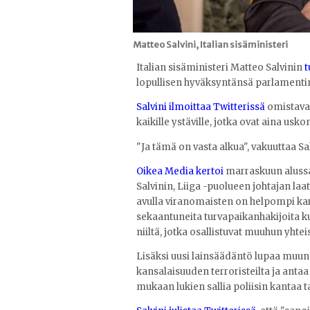
Matteo Salvini, Italian sisäministeri
Italian sisäministeri Matteo Salvinin
t
lopullisen hyväksyntänsä parlamentin
Salvini ilmoittaa Twitterissä
omistava
kaikille ystäville, jotka ovat aina usk
"Ja tämä on vasta alkua", vakuuttaa Sal
Oikea Media kertoi
marraskuun alussa
Salvinin, Liiga -puolueen johtajan l
avulla viranomaisten on helpompi kar
sekaantuneita turvapaikanhakijoita 
niiltä, jotka osallistuvat muuhun yht
Lisäksi uusi lainsäädäntö lupaa muu
kansalaisuuden terroristeilta ja antaa
mukaan lukien sallia poliisin kantaa t