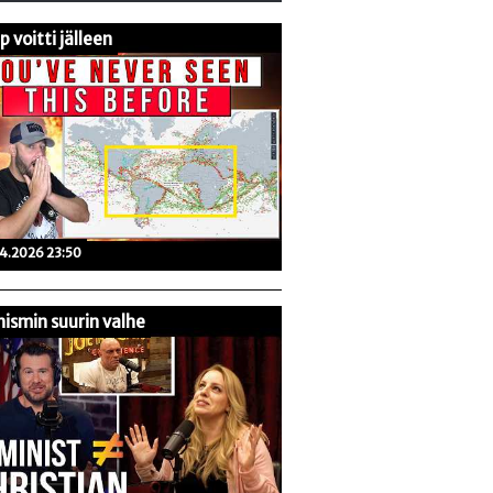
 voitti jälleen
04.2026 23:50
ismin suurin valhe