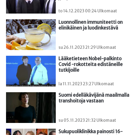
to 14.12.2023 00:24 Ulkomaat
Luonnollinen immuniteetti on 
elinikäinen ja luodinkestävä
su 26.11.2023 21:29 Ulkomaat
Lääketieteen Nobel-palkinto 
Covid -rokotteita edistäneille 
tutkijoille
la 11.11.2023 23:27 Ulkomaat
Suomi edelläkävijänä maailmalla 
transhoitoja vastaan
su 05.11.2023 21:32 Ulkomaat
Sukupuoliklinikka painosti 16-