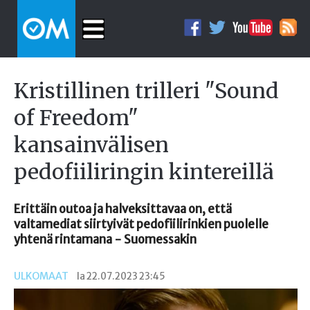
Kristillinen trilleri "Sound
of Freedom"
kansainvälisen
pedofiiliringin kintereillä
Erittäin outoa ja halveksittavaa on, että
valtamediat siirtyivät pedofiilirinkien puolelle
yhtenä rintamana - Suomessakin
ULKOMAAT
la 22.07.2023 23:45