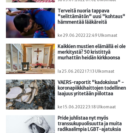
Terveitä nuoria tappava 
"selittämätön" uusi "kohtaus" 
hämmentää lääkäreitä
ke 29.06.2022 22:49 Ulkomaat
Kaikkien mustien elämällä ei ole 
merkitystä? 50 kristittyä 
murhattiin heidän kirkkoonsa
la 25.06.2022 17:13 Ulkomaat
VAERS-raportit "kadoksissa" - 
koronapiikkihaittojen todellinen 
laajuus yritetään piilottaa
ke 15.06.2022 23:18 Ulkomaat
Pride juhlistaa nyt myös 
transsukupuolisuutta ja muita 
radikaalimpia LGBT-ajatuksia