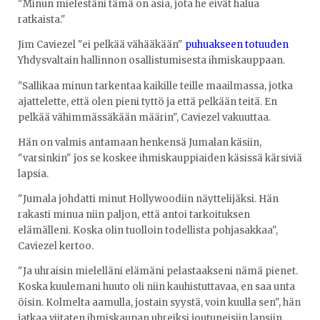
"Minun mielestäni tämä on asia, jota he eivät halua
ratkaista."
Jim Caviezel "ei pelkää vähääkään"
puhuakseen totuuden
Yhdysvaltain hallinnon osallistumisesta ihmiskauppaan.
"Sallikaa minun tarkentaa kaikille teille maailmassa, jotka
ajattelette, että olen pieni tyttö ja että pelkään teitä. En
pelkää vähimmässäkään määrin", Caviezel vakuuttaa.
Hän on valmis antamaan henkensä Jumalan käsiin,
"varsinkin" jos se koskee ihmiskauppiaiden käsissä kärsiviä
lapsia.
"Jumala johdatti minut Hollywoodiin näyttelijäksi. Hän
rakasti minua niin paljon, että antoi tarkoituksen
elämälleni. Koska olin tuolloin todellista pohjasakkaa",
Caviezel kertoo.
"Ja uhraisin mielelläni elämäni pelastaakseni nämä pienet.
Koska kuulemani huuto oli niin kauhistuttavaa, en saa unta
öisin. Kolmelta aamulla, jostain syystä, voin kuulla sen", hän
jatkaa viitaten ihmiskaupan uhreiksi joutuneisiin lapsiin.