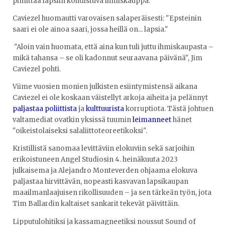
pimittää lapsiin kohdistuva ihmiskauppa.
Caviezel huomautti varovaisen salaperäisesti: "Epsteinin
saari ei ole ainoa saari, jossa heillä on... lapsia."
"Aloin vain huomata, että aina kun tuli juttu ihmiskaupasta –
mikä tahansa – se oli kadonnut seuraavana päivänä", Jim
Caviezel pohti.
Viime vuosien monien julkisten esiintymistensä aikana
Caviezel ei ole koskaan väistellyt arkoja aiheita ja pelännyt
paljastaa poliittista
ja
kulttuurista
korruptiota. Tästä johtuen
valtamediat ovatkin yksissä tuumin
leimanneet
hänet
"oikeistolaiseksi salaliittoteoreetikoksi".
Kristillistä sanomaa levittäviin elokuviin sekä sarjoihin
erikoistuneen Angel Studiosin 4. heinäkuuta 2023
julkaisema ja Alejandro Monteverden ohjaama elokuva
paljastaa hirvittävän, nopeasti kasvavan lapsikaupan
maailmanlaajuisen rikollisuuden – ja sen tärkeän työn, jota
Tim Ballardin kaltaiset sankarit tekevät päivittäin.
Lipputulohitiksi ja kassamagneetiksi noussut Sound of