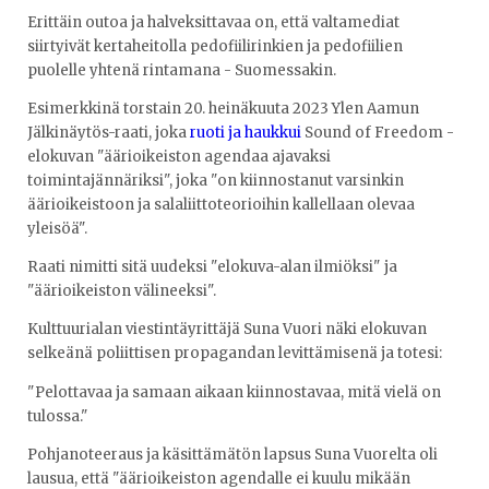
Erittäin outoa ja halveksittavaa on, että valtamediat
siirtyivät kertaheitolla pedofiilirinkien ja pedofiilien
puolelle yhtenä rintamana - Suomessakin.
Esimerkkinä torstain 20. heinäkuuta 2023 Ylen Aamun
Jälkinäytös-raati, joka
ruoti ja haukkui
Sound of Freedom -
elokuvan "äärioikeiston agendaa ajavaksi
toimintajännäriksi", joka "on kiinnostanut varsinkin
äärioikeistoon ja salaliittoteorioihin kallellaan olevaa
yleisöä".
Raati nimitti sitä uudeksi "elokuva-alan ilmiöksi" ja
"äärioikeiston välineeksi".
Kulttuurialan viestintäyrittäjä Suna Vuori näki elokuvan
selkeänä poliittisen propagandan levittämisenä ja totesi:
"Pelottavaa ja samaan aikaan kiinnostavaa, mitä vielä on
tulossa."
Pohjanoteeraus ja käsittämätön lapsus Suna Vuorelta oli
lausua, että "äärioikeiston agendalle ei kuulu mikään