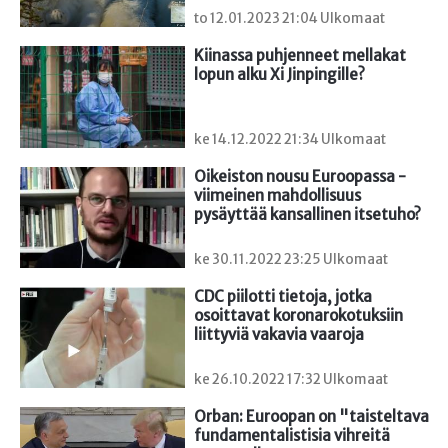
to 12.01.2023 21:04 Ulkomaat
Kiinassa puhjenneet mellakat 
lopun alku Xi Jinpingille?
ke 14.12.2022 21:34 Ulkomaat
Oikeiston nousu Euroopassa - 
viimeinen mahdollisuus 
pysäyttää kansallinen itsetuho?
ke 30.11.2022 23:25 Ulkomaat
CDC piilotti tietoja, jotka 
osoittavat koronarokotuksiin 
liittyviä vakavia vaaroja
ke 26.10.2022 17:32 Ulkomaat
Orban: Euroopan on "taisteltava 
fundamentalistisia vihreitä 