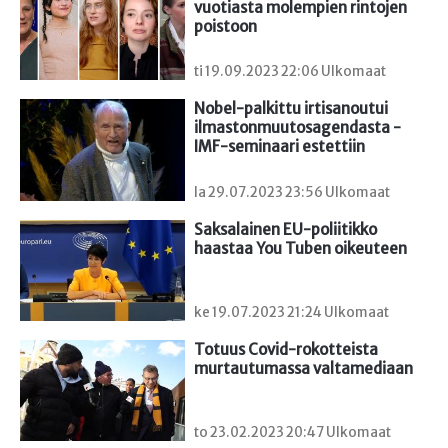
vuotiasta molempien rintojen 
poistoon
ti 19.09.2023 22:06 Ulkomaat
Nobel-palkittu irtisanoutui 
ilmastonmuutosagendasta - 
IMF-seminaari estettiin
la 29.07.2023 23:56 Ulkomaat
Saksalainen EU-poliitikko 
haastaa You Tuben oikeuteen
ke 19.07.2023 21:24 Ulkomaat
Totuus Covid-rokotteista 
murtautumassa valtamediaan
to 23.02.2023 20:47 Ulkomaat