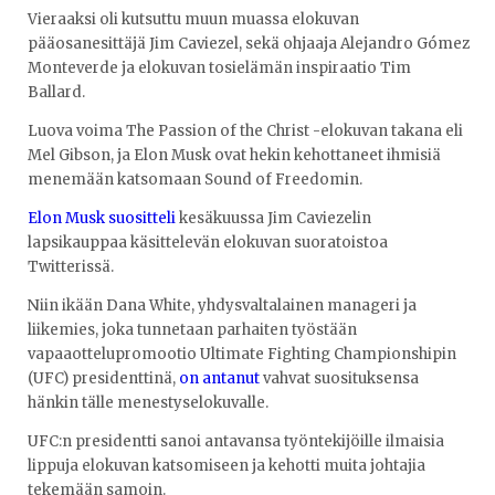
Vieraaksi oli kutsuttu muun muassa elokuvan
pääosanesittäjä Jim Caviezel, sekä ohjaaja Alejandro Gómez
Monteverde ja elokuvan tosielämän inspiraatio Tim
Ballard.
Luova voima The Passion of the Christ -elokuvan takana eli
Mel Gibson, ja Elon Musk ovat hekin kehottaneet ihmisiä
menemään katsomaan Sound of Freedomin.
Elon Musk suositteli
kesäkuussa Jim Caviezelin
lapsikauppaa käsittelevän elokuvan suoratoistoa
Twitterissä.
Niin ikään Dana White, yhdysvaltalainen manageri ja
liikemies, joka tunnetaan parhaiten työstään
vapaaottelupromootio Ultimate Fighting Championshipin
(UFC) presidenttinä,
on antanut
vahvat suosituksensa
hänkin tälle menestyselokuvalle.
UFC:n presidentti sanoi antavansa työntekijöille ilmaisia
lippuja elokuvan katsomiseen ja kehotti muita johtajia
tekemään samoin.