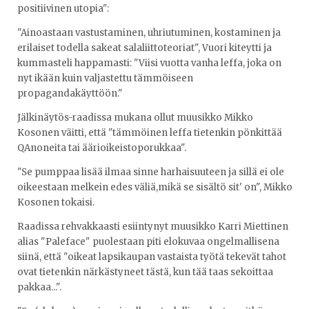
positiivinen utopia":
"Ainoastaan vastustaminen, uhriutuminen, kostaminen ja
erilaiset todella sakeat salaliittoteoriat", Vuori kiteytti ja
kummasteli happamasti: "Viisi vuotta vanha leffa, joka on
nyt ikään kuin valjastettu tämmöiseen
propagandakäyttöön."
Jälkinäytös-raadissa mukana ollut muusikko Mikko
Kosonen väitti, että "tämmöinen leffa tietenkin pönkittää
QAnoneita tai äärioikeistoporukkaa".
"Se pumppaa lisää ilmaa sinne harhaisuuteen ja sillä ei ole
oikeestaan melkein edes väliä,mikä se sisältö sit' on", Mikko
Kosonen tokaisi.
Raadissa rehvakkaasti esiintynyt muusikko Karri Miettinen
alias "Paleface" puolestaan piti elokuvaa ongelmallisena
siinä, että "oikeat lapsikaupan vastaista työtä tekevät tahot
ovat tietenkin närkästyneet tästä, kun tää taas sekoittaa
pakkaa...".