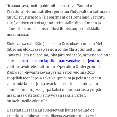
Uraauurtava, tositapahtumiin perustuva "Sound of
Freedom" -toimintatrilleri perustuu Yhdysvaltain kotimaan
turvallisuusviraston (Department of Homeland Security,
DHS) entisen erikoisagentin Tim Ballardin elämään ja
hänen kutsumukseensa kitkeä ihmiskauppa kaikkialla
maailmassa.
Elokuvassa nähdään Jeesuksen Kristuksen roolista Mel
Gibsonin elokuvassa Passion of the Christ tunnettu Jim
Caviezel Tim Ballardina, joka jätti työnsä kymmenen vuotta
sitten
perustaakseen lapsikaupan vastaisen järjestön
,
voittoa tavoittelemattoman "Operation Underground
Railroad" -hyväntekeväisyysjärjestön vuonna 2013
suojellakseen lapsia seksikauppiailta ja pelastaakseen
viattomia lapsia, jotka ovat loukussa kauhistuttavaan
alamaailmaan, jossa jopa kaksi miljoonaa lasta ympäri
maailmaa ostetaan ja myydään seksiä varten
turmeltuneille aikuisille.
Haastattelussaan LifeSiteNewsin kanssa Sound of
Freedom -elokuvan ensi-illassa Washington D.C:ssä