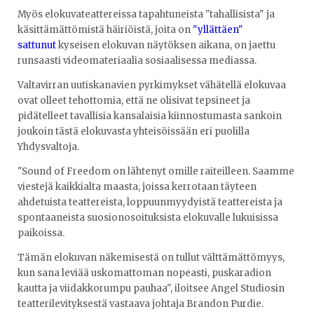
Myös elokuvateattereissa tapahtuneista "tahallisista" ja
käsittämättömistä häiriöistä, joita on
"yllättäen"
sattunut
kyseisen elokuvan näytöksen aikana, on jaettu
runsaasti videomateriaalia sosiaalisessa mediassa.
Valtavirran uutiskanavien pyrkimykset vähätellä elokuvaa
ovat olleet tehottomia, että ne olisivat tepsineet ja
pidätelleet tavallisia kansalaisia kiinnostumasta sankoin
joukoin tästä elokuvasta yhteisöissään eri puolilla
Yhdysvaltoja.
"Sound of Freedom on lähtenyt omille raiteilleen. Saamme
viestejä kaikkialta maasta, joissa kerrotaan täyteen
ahdetuista teattereista, loppuunmyydyistä teattereista ja
spontaaneista suosionosoituksista elokuvalle lukuisissa
paikoissa.
Tämän elokuvan näkemisestä on tullut välttämättömyys,
kun sana leviää uskomattoman nopeasti, puskaradion
kautta ja viidakkorumpu pauhaa", iloitsee Angel Studiosin
teatterilevityksestä vastaava johtaja Brandon Purdie.