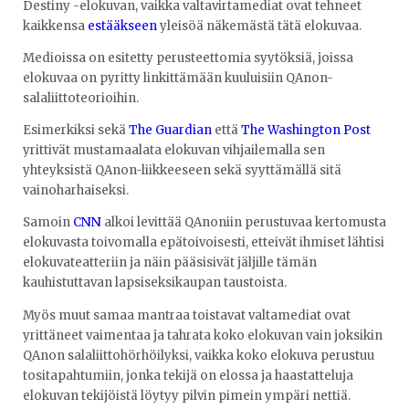
Destiny -elokuvan, vaikka valtavirtamediat ovat tehneet
kaikkensa
estääkseen
yleisöä näkemästä tätä elokuvaa.
Medioissa on esitetty perusteettomia syytöksiä, joissa
elokuvaa on pyritty linkittämään kuuluisiin QAnon-
salaliittoteorioihin.
Esimerkiksi sekä
The Guardian
että
The Washington Post
yrittivät mustamaalata elokuvan vihjailemalla sen
yhteyksistä QAnon-liikkeeseen sekä syyttämällä sitä
vainoharhaiseksi.
Samoin
CNN
alkoi levittää QAnoniin perustuvaa kertomusta
elokuvasta toivomalla epätoivoisesti, etteivät ihmiset lähtisi
elokuvateatteriin ja näin pääsisivät jäljille tämän
kauhistuttavan lapsiseksikaupan taustoista.
Myös muut samaa mantraa toistavat valtamediat ovat
yrittäneet vaimentaa ja tahrata koko elokuvan vain joksikin
QAnon salaliittohörhöilyksi, vaikka koko elokuva perustuu
tositapahtumiin, jonka tekijä on elossa ja haastatteluja
elokuvan tekijöistä löytyy pilvin pimein ympäri nettiä.