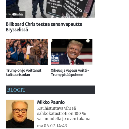
Billboard Chris testaa sananvapautta
Brysselissä
Trump on jo voittanut
Oikeus ja vapaus voitti -
kulttuurisodan
Trump pitää puheen
BLOGIT
Mikko Paunio
Kauhistuttava vihreä
sähkökatastrofi on 100 %
varmuudella jo oven takana
ma 06.07. 14:43