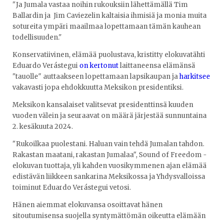
"Ja Jumala vastaa noihin rukouksiin lähettämällä Tim
Ballardin ja Jim Caviezelin kaltaisia ihmisiä ja monia muita
sotureita ympäri maailmaa lopettamaan tämän kauhean
todellisuuden."
Konservatiivinen, elämää puolustava, kristitty elokuvatähti
Eduardo Verástegui
on kertonut
laittaneensa elämänsä
"tauolle" auttaakseen lopettamaan lapsikaupan ja
harkitsee
vakavasti jopa ehdokkuutta Meksikon presidentiksi.
Meksikon kansalaiset valitsevat presidenttinsä kuuden
vuoden välein ja seuraavat on määrä järjestää sunnuntaina
2. kesäkuuta 2024.
"Rukoilkaa puolestani. Haluan vain tehdä Jumalan tahdon.
Rakastan maatani, rakastan Jumalaa", Sound of Freedom -
elokuvan tuottaja, yli kahden vuosikymmenen ajan elämää
edistävän liikkeen sankarina Meksikossa ja Yhdysvalloissa
toiminut Eduardo Verástegui vetosi.
Hänen aiemmat elokuvansa osoittavat hänen
sitoutumisensa suojella syntymättömän oikeutta elämään