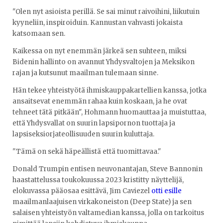
"Olen nyt asioista perillä. Se sai minut raivoihini, liikutuin
kyyneliin, inspiroiduin. Kannustan vahvasti jokaista
katsomaan sen.
Kaikessa on nyt enemmän järkeä sen suhteen, miksi
Bidenin hallinto on avannut Yhdysvaltojen ja Meksikon
rajan ja kutsunut maailman tulemaan sinne.
Hän tekee yhteistyötä ihmiskauppakartellien kanssa, jotka
ansaitsevat enemmän rahaa kuin koskaan, ja he ovat
tehneet tätä pitkään", Hohmann huomauttaa ja muistuttaa,
että Yhdysvallat on suurin lapsipornon tuottaja ja
lapsiseksiorjateollisuuden suurin kuluttaja.
"Tämä on sekä häpeällistä että tuomittavaa."
Donald Trumpin entisen neuvonantajan, Steve Bannonin
haastattelussa toukokuussa 2023 kristitty näyttelijä,
elokuvassa pääosaa esittävä, Jim Caviezel
otti esille
maailmanlaajuisen virkakoneiston (Deep State) ja sen
salaisen yhteistyön valtamedian kanssa, jolla on tarkoitus