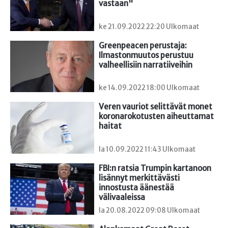
vastaan"
ke 21.09.2022 22:20 Ulkomaat
Greenpeacen perustaja: 
Ilmastonmuutos perustuu 
valheellisiin narratiiveihin
ke 14.09.2022 18:00 Ulkomaat
Veren vauriot selittävät monet 
koronarokotusten aiheuttamat 
haitat
la 10.09.2022 11:43 Ulkomaat
FBI:n ratsia Trumpin kartanoon 
lisännyt merkittävästi 
innostusta äänestää 
välivaaleissa
la 20.08.2022 09:08 Ulkomaat