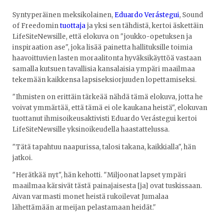
Syntyperäinen meksikolainen,
Eduardo Verástegui
, Sound
of Freedomin
tuottaja
ja yksi sen tähdistä, kertoi äskettäin
LifeSiteNewsille, että elokuva on "joukko-opetuksen ja
inspiraation ase", joka lisää painetta hallituksille toimia
haavoittuvien lasten moraalitonta hyväksikäyttöä vastaan
samalla kutsuen tavallisia kansalaisia ympäri maailmaa
tekemään kaikkensa lapsiseksiorjuuden lopettamiseksi.
"Ihmisten on erittäin tärkeää nähdä tämä elokuva, jotta he
voivat ymmärtää, että tämä ei ole kaukana heistä", elokuvan
tuottanut ihmisoikeusaktivisti Eduardo Verástegui kertoi
LifeSiteNewsille yksinoikeudella haastattelussa.
"Tätä tapahtuu naapurissa, talosi takana, kaikkialla", hän
jatkoi.
"Herätkää nyt", hän kehotti. "Miljoonat lapset ympäri
maailmaa kärsivät tästä painajaisesta [ja] ovat tuskissaan.
Aivan varmasti monet heistä rukoilevat Jumalaa
lähettämään armeijan pelastamaan heidät."