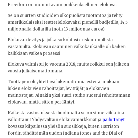
Freedom on monin tavoin poikkeuksellinen elokuva.
Se on suurten studioiden ulkopuolista tuotantoa ja tehty
amerikkalaiseksi teatterielokuvaksi pienellä budjetilla, 14,5
miljoonalla dollarilla (noin 13 miljoonaa euroa).
Elokuvan levitys ja julkaisu kohtasi eriskummallista
vastatuulta. Elokuvan saaminen valkokankaalle oli kaiken
kaikkiaan vaikea prosessi.
Elokuva valmistui jo vuonna 2018, mutta roikkui sen jälkeen
vuosia julkaisemattomana.
Tuottajien oli ylitettävä lukemattomia esteitä, mukaan
lukien elokuvien rahoittajat, levittäjät ja elokuvien
mainostajat. Ainakin yksi suuri studio suostui rahoittamaan
elokuvan, mutta sitten perääntyi.
Kaikesta vastustuksesta huolimatta se on viime viikkoina
valloittanut Yhdysvaltain elokuvamarkkinat ja
päihittänyt
kovassa kilpailussa yleisön suosikkeja, kuten Harrison
Fordin tähdittämän uuden Indiana Jones and the Dial of