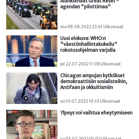
Alankomaat Great Reset -
agendan "pilottimaa"
ma 08.08.2022 23:41 Ulkomaat
Uusi elokuva: WHO:n 
"väestönhallintakokeilu" 
rokotusohjelman varjolla
pe 22.07.2022 11:08 Ulkomaat
Chicagon ampujan kytkökset 
demokraattisiin sosialisteihin, 
Antifaan ja okkultismiin
su 10.07.2022 10:10 Ulkomaat
Ylpeys voi vaihtua eheytymiseen
su 03.07.2022 01:02 Ulkomaat