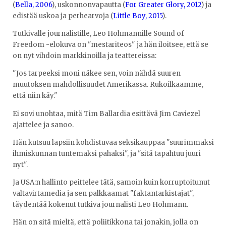
(
Bella, 2006
), uskonnonvapautta (
For Greater Glory, 2012
) ja
edistää uskoa ja perhearvoja (
Little Boy, 2015
).
Tutkivalle journalistille, Leo Hohmannille Sound of
Freedom -elokuva on "mestariteos" ja hän iloitsee, että se
on nyt vihdoin markkinoilla ja teattereissa:
"Jos tarpeeksi moni näkee sen, voin nähdä suuren
muutoksen mahdollisuudet Amerikassa. Rukoilkaamme,
että niin käy."
Ei sovi unohtaa, mitä Tim Ballardia esittävä Jim Caviezel
ajattelee ja sanoo.
Hän kutsuu lapsiin kohdistuvaa seksikauppaa "suurimmaksi
ihmiskunnan tuntemaksi pahaksi", ja "sitä tapahtuu juuri
nyt".
Ja USA:n hallinto peittelee tätä, samoin kuin korruptoitunut
valtavirtamedia ja sen palkkaamat "faktantarkistajat",
täydentää kokenut tutkiva journalisti Leo Hohmann.
Hän on sitä mieltä, että poliitikkona tai jonakin, jolla on