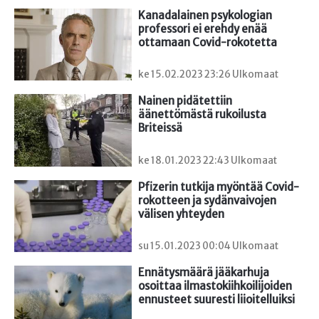
Kanadalainen psykologian 
professori ei erehdy enää 
ottamaan Covid-rokotetta
ke 15.02.2023 23:26 Ulkomaat
Nainen pidätettiin 
äänettömästä rukoilusta 
Briteissä
ke 18.01.2023 22:43 Ulkomaat
Pfizerin tutkija myöntää Covid-
rokotteen ja sydänvaivojen 
välisen yhteyden
su 15.01.2023 00:04 Ulkomaat
Ennätysmäärä jääkarhuja 
osoittaa ilmastokiihkoilijoiden 
ennusteet suuresti liioitelluiksi