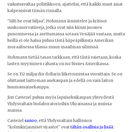
vaikutusvaltaa poliitikkoon, ajattelisi, että kaikki muut asiat
kalpenisivat tämän rinnalla.
"Silti he ovat hiljaa", Hohmann äimistelee ja kritisoi
uuskonservatiiveja, jotka ovat niin kiinni juonien
punomisessa ja asettumassa sotaan Venäjää vastaan, mutta
heillä ei ole halua puhua tästä häpeäpilkusta Amerikan
moraalisessa tilassa muun maailman silmissä.
Hohmann tietää tasan tarkkaan, että tästä vaietaan, koska
lasten myyminen rahasta on iso bisnes Amerikassa.
Se on 152 miljardin dollarin liiketoimintaa vuosittain. Se on
ohittanut laittoman asekaupan ja edellä on vain laiton
huumausainekauppa.
Jim Caviezel puhuu myös lapsiseksikaupan yhteydestä
Yhdysvaltain biolaboratorioihin Ukrainassa ja muissa
maissa.
Caviezel
sanoo
, että Yhdysvaltain hallinnon
"kolmikirjaimiset virastot" ovat
tähän osallisia ja lisää
: