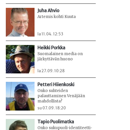
Juha Ahvio
Artemis kohti Kuuta
la 11.04. 12:53
Heikki Porkka
Suomalainen media on
järkyttävän huono
la 27.09. 10:28
Petteri Hiienkoski
Onko suhteiden
palauttaminen Venäjään
mahdollista?
su 07.09. 18:20
Tapio Puolimatka
Onko sukupuoli-identiteetti-