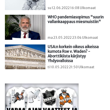
su 12.06.2022 16:08 Ulkomaat
WHO pandemiasopimus "suurin 
vallankaappaus miesmuistiin"
ma 23.05.2022 23:04 Ulkomaat
USA:n korkein oikeus aikeissa 
kumota Roe v. Waden? - 
Aborttikiista kärjistyy 
Yhdysvalloissa
ti 10.05.2022 21:50 Ulkomaat