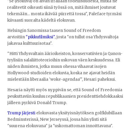
"Se (elokuva) on aivan irrallaan todellisuudesta, mitkä ne
realiteetit oikeasti siinä työssä on, mitä ihmiset joutuvat
tekemään... monta ikävää piirrettä tossa", Paleface tyrmäsi
kiivaasti suoralta kädeltä elokuvan.
Helsingin Sanomissa taasen Sound of Freedom
arvioitiin
"pikkufilmiksi"
, josta "on tullut osa Yhdysvaltoja
jakavaa kulttuurisotaa".
"Hitti Yhdysvaltain äärioikeiston, konservatiivien ja Qanon-
tyylisiin salaliittoteorioihin uskovan väen keskuudessa. Eli
niiden ihmisten, jotka muun ohessa vihaavat isojen
Hollywood-studioiden elokuvia, koska ne ajavat heidän
mielestään liberaalia 'woke-agendaa'", Hesari paheksui.
Hesaria näytti myös nyppivän se, että Sound of Freedomia
peukuttaviin kuuluu republikaanien presidenttiehdokkaaksi
jälleen pyrkivä Donald Trump.
Trump järjesti
elokuvasta yksityisnäytöksen golfklubillaan
Bedminsterissä, New Jerseyssä, jossa hän ylisti sitä
"suurena elokuvana" ja "uskomattoman innoittavana".