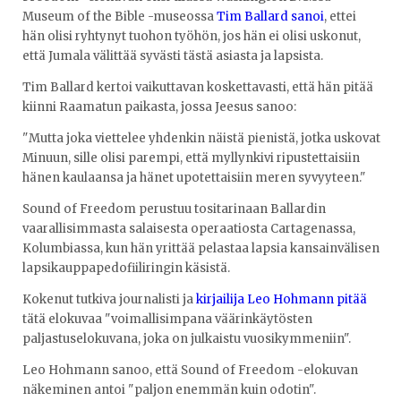
Museum of the Bible -museossa
Tim Ballard sanoi
, ettei
hän olisi ryhtynyt tuohon työhön, jos hän ei olisi uskonut,
että Jumala välittää syvästi tästä asiasta ja lapsista.
Tim Ballard kertoi vaikuttavan koskettavasti, että hän pitää
kiinni Raamatun paikasta, jossa Jeesus sanoo:
"Mutta joka viettelee yhdenkin näistä pienistä, jotka uskovat
Minuun, sille olisi parempi, että myllynkivi ripustettaisiin
hänen kaulaansa ja hänet upotettaisiin meren syvyyteen."
Sound of Freedom perustuu tositarinaan Ballardin
vaarallisimmasta salaisesta operaatiosta Cartagenassa,
Kolumbiassa, kun hän yrittää pelastaa lapsia kansainvälisen
lapsikauppapedofiiliringin käsistä.
Kokenut tutkiva journalisti ja
kirjailija Leo Hohmann pitää
tätä elokuvaa "voimallisimpana väärinkäytösten
paljastuselokuvana, joka on julkaistu vuosikymmeniin".
Leo Hohmann sanoo, että Sound of Freedom -elokuvan
näkeminen antoi "paljon enemmän kuin odotin".