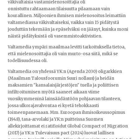
väkivaltaisia vastamielenosoittajia oli
onnistuttu rahtaamaan tilaisuutta pilaamaan vain
kourallinen. Miljoonien ihmisen mielenosoitus leimattiin
valtamediassa väkivaltaiseksi, vaikka vain 15 pidätystä
jouduttiin tekemään ja epäselväksi on jäänyt, kuinka moni
näistä pidätyksistä oli vasemmistoaktivistien.
Valtamedia ympäri maailmaa levitti tarkoituksella tietoa,
että mielenosoittajia oli vain murto-osa siitä, mikä se
todellisuudessa oli.
Valtamedia on yhdessä YK:n (Agenda 2030) oligarkkien
(Maailman Talousfoorumin Suuri nollaus) ja heidän
maksamien "kansalaisjärjestöjen" tuella ja poliittisen
infiltroitumisen myötä saaneet aikaan viime
vuosikymmeninä lainsäädäntöön pohjaavan tilanteen,
jossa ulkorajavalvontaa ei kyetä tehokkaasti
toimeenpanemaan. Mm. Euroopan ihmisoikeussopimus
(1948), tasa-arvolaki ja YK:n puitteissa Suomen
allekirjoittamat ei ratifioidut Global Compact of Migration
(2017) ja YK:n Tulevaisuus pact (2024) luovat laillisen