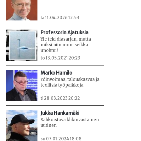
la 11.04.2026 12:53
Professorin Ajatuksia
Yle teki diasarjan, mutta
miksi niin moni seikka
unohtui?
to 13.05.2021 20:23
Marko Hamilo
Ydinvoimaa, talouskasvua ja
teollisia työpaikkoja
ti 28.03.2023 20:22
Jukka Hankamäki
Sähköistävä klikinvastainen
uutinen
su 07.01.2024 18:08