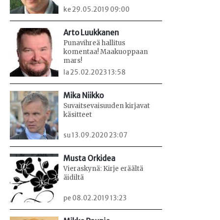
ke 29.05.2019 09:00
Arto Luukkanen
Punavihreä hallitus
komentaa! Maakuoppaan
mars!
la 25.02.2023 13:58
Mika Niikko
Suvaitsevaisuuden kirjavat
käsitteet
su 13.09.2020 23:07
Musta Orkidea
Vieraskynä: Kirje eräältä
äidiltä
pe 08.02.2019 13:23