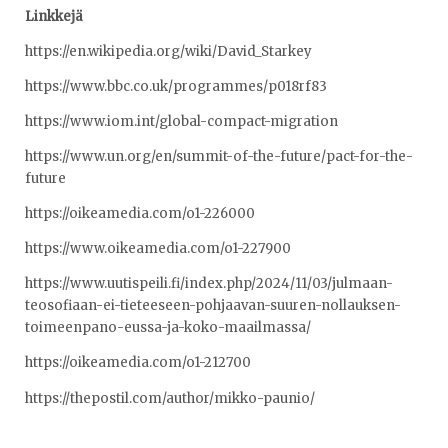
Linkkejä
https://en.wikipedia.org/wiki/David_Starkey
https://www.bbc.co.uk/programmes/p018rf83
https://www.iom.int/global-compact-migration
https://www.un.org/en/summit-of-the-future/pact-for-the-
future
https://oikeamedia.com/o1-226000
https://www.oikeamedia.com/o1-227900
https://www.uutispeili.fi/index.php/2024/11/03/julmaan-
teosofiaan-ei-tieteeseen-pohjaavan-suuren-nollauksen-
toimeenpano-eussa-ja-koko-maailmassa/
https://oikeamedia.com/o1-212700
https://thepostil.com/author/mikko-paunio/