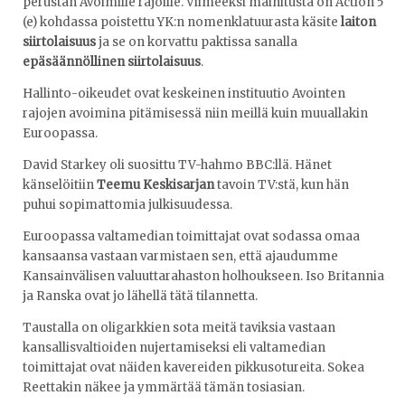
perustan Avoimille rajoille. Viimeeksi mainitusta on Action 5
(e) kohdassa poistettu YK:n nomenklatuurasta käsite
laiton
siirtolaisuus
ja se on korvattu paktissa sanalla
epäsäännöllinen siirtolaisuus
.
Hallinto-oikeudet ovat keskeinen instituutio Avointen
rajojen avoimina pitämisessä niin meillä kuin muuallakin
Euroopassa.
David Starkey oli suosittu TV-hahmo BBC:llä. Hänet
känselöitiin
Teemu Keskisarjan
tavoin TV:stä, kun hän
puhui sopimattomia julkisuudessa.
Euroopassa valtamedian toimittajat ovat sodassa omaa
kansaansa vastaan varmistaen sen, että ajaudumme
Kansainvälisen valuuttarahaston holhoukseen. Iso Britannia
ja Ranska ovat jo lähellä tätä tilannetta.
Taustalla on oligarkkien sota meitä taviksia vastaan
kansallisvaltioiden nujertamiseksi eli valtamedian
toimittajat ovat näiden kavereiden pikkusotureita. Sokea
Reettakin näkee ja ymmärtää tämän tosiasian.