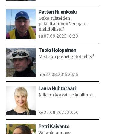
Petteri Hiienkoski
Onko suhteiden
palauttaminen Venäjään
mahdollista?
su 07.09.2025 18:20
Tapio Holopainen
Mistä on pienet getot tehty?
ma 27.08.2018 23:18
Laura Huhtasaari
Jolla on korvat, se kuulkoon
ke 23.08.2023 20:50
Petri Kaivanto
Vallankaappaus