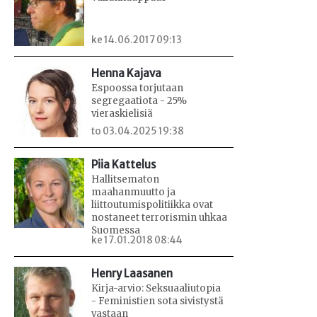
ke 14.06.2017 09:13
Henna Kajava
Espoossa torjutaan
segregaatiota - 25%
vieraskielisiä
to 03.04.2025 19:38
Piia Kattelus
Hallitsematon
maahanmuutto ja
liittoutumispolitiikka ovat
nostaneet terrorismin uhkaa
Suomessa
ke 17.01.2018 08:44
Henry Laasanen
Kirja-arvio: Seksuaaliutopia
- Feministien sota sivistystä
vastaan