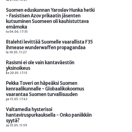
Suomen eduskunnan Yaroslav Hunka hetki
- Fasistisen Azov prikaatin jäsenten
kutsuminen Suomeen oli kauhistuttava
emämoka
to 04.06. 17:35
Iltalehti levittää Suomelle vaarallista F35
ihmease wunderwaffen propagandaa
la 30.05. 11:27
Rasismi ei ole vain kantaväestön
yksinoikeus
ke 20.05. 17:15
Pekka Toveri on häpeäksi Suomen
kenraalikunnalle - Globaalikokoomus
vaarantaa Suomen turvallisuuden
pe 15.05. 17:43
Valtamedia hysterisoi
hantaviruspurkauksella - Onko paniikkiin
syytä?
su 10.05. 11:59