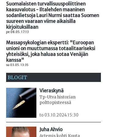
Suomalaisten turvallisuuspoliittinen
kaasuvalotus - Iltalehden maaninen
sodanlietsoja Lauri Nurmi saattaa Suomen
suureen vaaraan viime aikaisilla
kirjoituksillaan
pe 08.05. 17:13
Massapsykologian ekspertti: "Euroopan
unioni on muuttumassa totaalitaariseksi
yhteisöksi, joka haluaa sotaa Venäjän
kanssa"
su 03.05. 13:35
BLOGIT
Vieraskynä
Tp-Utva historian
polttopisteessä
to 03.10.2024 15:30
Juha Ahvio
Artemis kohti Kuuta