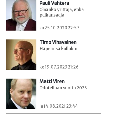
Pauli Vahtera
Olisinko yrittäjä, enkä
palkansaaja
su 25.10.2020 22:57
Timo Vihavainen
Häpeänsä kullakin
ke 19.07.2023 21:26
Matti Viren
Odotellaan vuotta 2023
la 14.08.2021 23:44