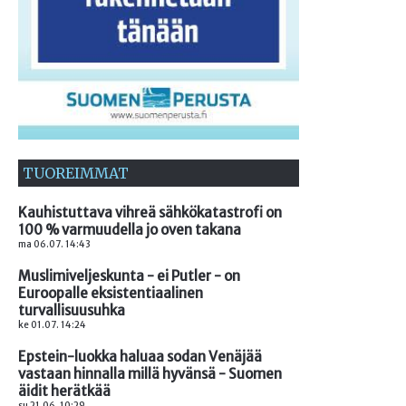
TUOREIMMAT
Kauhistuttava vihreä sähkökatastrofi on
100 % varmuudella jo oven takana
ma 06.07. 14:43
Muslimiveljeskunta - ei Putler - on
Euroopalle eksistentiaalinen
turvallisuusuhka
ke 01.07. 14:24
Epstein-luokka haluaa sodan Venäjää
vastaan hinnalla millä hyvänsä - Suomen
äidit herätkää
su 21.06. 10:29