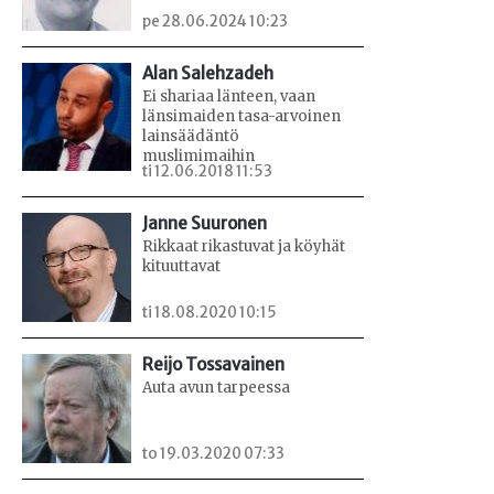
pe 28.06.2024 10:23
Alan Salehzadeh
Ei shariaa länteen, vaan
länsimaiden tasa-arvoinen
lainsäädäntö
muslimimaihin
ti 12.06.2018 11:53
Janne Suuronen
Rikkaat rikastuvat ja köyhät
kituuttavat
ti 18.08.2020 10:15
Reijo Tossavainen
Auta avun tarpeessa
to 19.03.2020 07:33