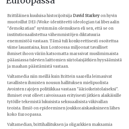
Euroopassa
Brittiläinen kuuluisa historijoitsija
David Starkey
on hyvin
muotoillut DEI-/Woke-identiteetti-ideologian tai liberaalin
"demokratian" syvimmän olemuksen eli sen, että se on
institutionaalistettua vähemmistöjen diktatuuria
enemmistöä vastaan. Tämä tuli konkreettisesti osoitettua
viime lauantaina, kun Lontoossa miljoonat tavalliset
ihmiset ihoon väriin katsomatta marssivat muslimimaista
pääasiassa tulevien laittomien siirtolaisjätkien hyysäämistä
ja maahan päästämistä vastaan.
Valtamedia niin meillä kuin Brittein saarella leimasivat
tavallisten ihmisten nousun hallituksen mielipuolista
Avointen rajojen politiikkaa vastaan "äärioikeistolaiseksi".
Ihmiset ovat olleet raivoissaan erityisesti jätkien alaikäisille
tytöille tekemistä lukuisista seksuaalisista väkivallan
teoista. Ilmiö on epideeminen joukkoraiskauksineen lähes
koko Euroopassa.
Valtamedian, brittihallituksen ja oligarkkien maksamia