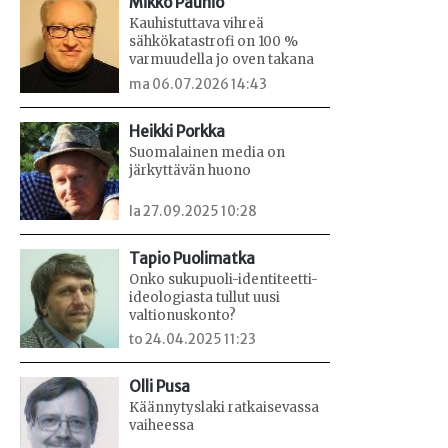
Mikko Paunio
Kauhistuttava vihreä
sähkökatastrofi on 100 %
varmuudella jo oven takana
ma 06.07.2026 14:43
Heikki Porkka
Suomalainen media on
järkyttävän huono
la 27.09.2025 10:28
Tapio Puolimatka
Onko sukupuoli-identiteetti-
ideologiasta tullut uusi
valtionuskonto?
to 24.04.2025 11:23
Olli Pusa
Käännytyslaki ratkaisevassa
vaiheessa