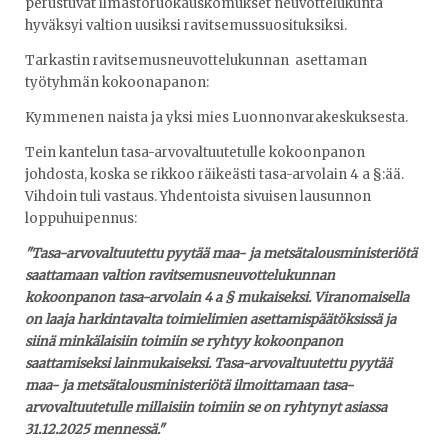
perustuvat ilmastoruokauskomukset neuvottelukunta
hyväksyi valtion uusiksi ravitsemussuosituksiksi.
Tarkastin ravitsemusneuvottelukunnan asettaman
työtyhmän kokoonapanon:
Kymmenen naista ja yksi mies Luonnonvarakeskuksesta.
Tein kantelun tasa-arvovaltuutetulle kokoonpanon
johdosta, koska se rikkoo räikeästi tasa-arvolain 4 a §:ää.
Vihdoin tuli vastaus. Yhdentoista sivuisen lausunnon
loppuhuipennus:
"Tasa-arvovaltuutettu pyytää maa- ja metsätalousministeriötä
saattamaan valtion ravitsemusneuvottelukunnan
kokoonpanon tasa-arvolain 4 a § mukaiseksi. Viranomaisella
on laaja harkintavalta toimielimien asettamispäätöksissä ja
siinä minkälaisiin toimiin se ryhtyy kokoonpanon
saattamiseksi lainmukaiseksi. Tasa-arvovaltuutettu pyytää
maa- ja metsätalousministeriötä ilmoittamaan tasa-
arvovaltuutetulle millaisiin toimiin se on ryhtynyt asiassa
31.12.2025 mennessä."