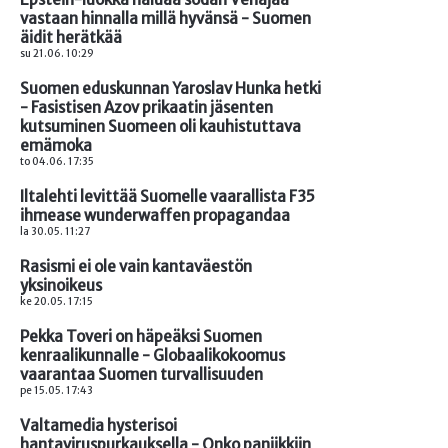
vastaan hinnalla millä hyvänsä - Suomen
äidit herätkää
su 21.06. 10:29
Suomen eduskunnan Yaroslav Hunka hetki
- Fasistisen Azov prikaatin jäsenten
kutsuminen Suomeen oli kauhistuttava
emämoka
to 04.06. 17:35
Iltalehti levittää Suomelle vaarallista F35
ihmease wunderwaffen propagandaa
la 30.05. 11:27
Rasismi ei ole vain kantaväestön
yksinoikeus
ke 20.05. 17:15
Pekka Toveri on häpeäksi Suomen
kenraalikunnalle - Globaalikokoomus
vaarantaa Suomen turvallisuuden
pe 15.05. 17:43
Valtamedia hysterisoi
hantaviruspurkauksella - Onko paniikkiin