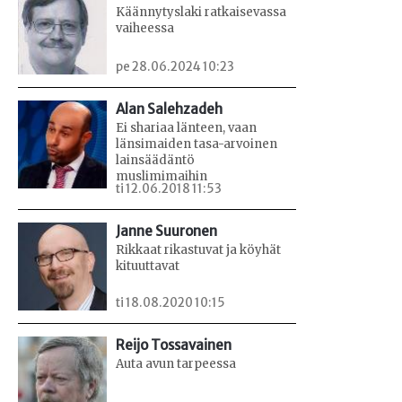
Käännytyslaki ratkaisevassa
vaiheessa
pe 28.06.2024 10:23
Alan Salehzadeh
Ei shariaa länteen, vaan
länsimaiden tasa-arvoinen
lainsäädäntö
muslimimaihin
ti 12.06.2018 11:53
Janne Suuronen
Rikkaat rikastuvat ja köyhät
kituuttavat
ti 18.08.2020 10:15
Reijo Tossavainen
Auta avun tarpeessa