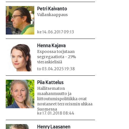
Petri Kaivanto
Vallankaappaus
ke 14.06.2017 09:13
Henna Kajava
Espoossa torjutaan
segregaatiota - 25%
vieraskielisiä
to 03.04.2025 19:38
Piia Kattelus
Hallitsematon
maahanmuutto ja
liittoutumispolitiikka ovat
nostaneet terrorismin uhkaa
Suomessa
ke 17.01.2018 08:44
Henry Laasanen