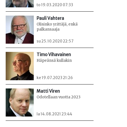
to 19.03.2020 07:33
Pauli Vahtera
Olisinko yrittäjä, enkä
palkansaaja
su 25.10.2020 22:57
Timo Vihavainen
Häpeänsä kullakin
ke 19.07.2023 21:26
Matti Viren
Odotellaan vuotta 2023
la 14.08.2021 23:44