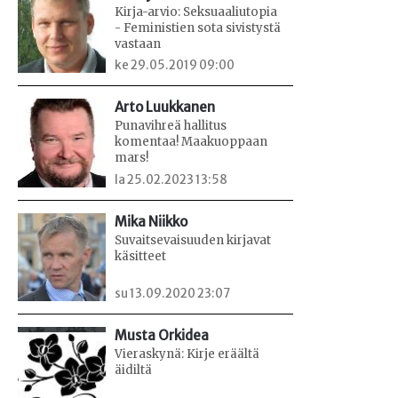
Kirja-arvio: Seksuaaliutopia
- Feministien sota sivistystä
vastaan
ke 29.05.2019 09:00
Arto Luukkanen
Punavihreä hallitus
komentaa! Maakuoppaan
mars!
la 25.02.2023 13:58
Mika Niikko
Suvaitsevaisuuden kirjavat
käsitteet
su 13.09.2020 23:07
Musta Orkidea
Vieraskynä: Kirje eräältä
äidiltä