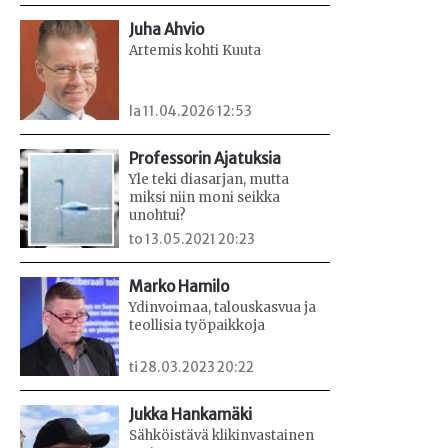
Juha Ahvio
Artemis kohti Kuuta
la 11.04.2026 12:53
Professorin Ajatuksia
Yle teki diasarjan, mutta
miksi niin moni seikka
unohtui?
to 13.05.2021 20:23
Marko Hamilo
Ydinvoimaa, talouskasvua ja
teollisia työpaikkoja
ti 28.03.2023 20:22
Jukka Hankamäki
Sähköistävä klikinvastainen