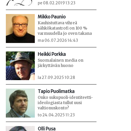
pe 08.02.2019 13:23
Mikko Paunio
Kauhistuttava vihreä
sähkökatastrofi on 100 %
varmuudella jo oven takana
ma 06.07.2026 14:43
Heikki Porkka
Suomalainen media on
järkyttävän huono
la 27.09.2025 10:28
Tapio Puolimatka
Onko sukupuoli-identiteetti-
ideologiasta tullut uusi
valtionuskonto?
to 24.04.2025 11:23
Olli Pusa