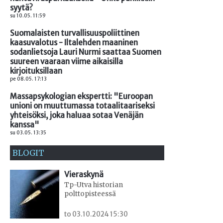
syytä?
su 10.05. 11:59
Suomalaisten turvallisuuspoliittinen
kaasuvalotus - Iltalehden maaninen
sodanlietsoja Lauri Nurmi saattaa Suomen
suureen vaaraan viime aikaisilla
kirjoituksillaan
pe 08.05. 17:13
Massapsykologian ekspertti: "Euroopan
unioni on muuttumassa totaalitaariseksi
yhteisöksi, joka haluaa sotaa Venäjän
kanssa"
su 03.05. 13:35
BLOGIT
Vieraskynä
Tp-Utva historian
polttopisteessä
to 03.10.2024 15:30