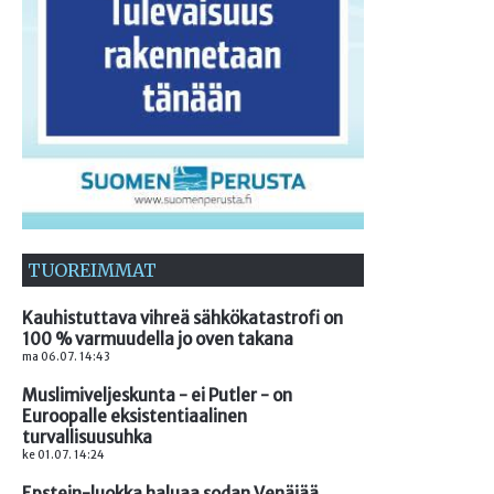
TUOREIMMAT
Kauhistuttava vihreä sähkökatastrofi on
100 % varmuudella jo oven takana
ma 06.07. 14:43
Muslimiveljeskunta - ei Putler - on
Euroopalle eksistentiaalinen
turvallisuusuhka
ke 01.07. 14:24
Epstein-luokka haluaa sodan Venäjää