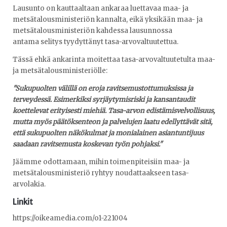
Lausunto on kauttaaltaan ankaraa luettavaa maa- ja
metsätalousministeriön kannalta, eikä yksikään maa- ja
metsätalousministeriön kahdessa lausunnossa
antama selitys tyydyttänyt tasa-arvovaltuutettua.
Tässä ehkä ankarinta moitettaa tasa-arvovaltuutetulta maa-
ja metsätalousministeriölle:
"Sukupuolten välillä on eroja ravitsemustottumuksissa ja
terveydessä. Esimerkiksi syrjäytymisriski ja kansantaudit
koettelevat erityisesti miehiä. Tasa-arvon edistämisvelvollisuus,
mutta myös päätöksenteon ja palvelujen laatu edellyttävät sitä,
että sukupuolten näkökulmat ja monialainen asiantuntijuus
saadaan ravitsemusta koskevan työn pohjaksi."
Jäämme odottamaan, mihin toimenpiteisiin maa- ja
metsätalousministeriö ryhtyy noudattaakseen tasa-
arvolakia.
Linkit
https://oikeamedia.com/o1-221004