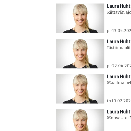
Laura Huht
Riittävän aj
pe 13.05.202
Laura Huht
Ristiinnaulit
pe 22.04.202
Laura Huht
Maailma pel
to 10.02.202
Laura Huht
Mooses on M