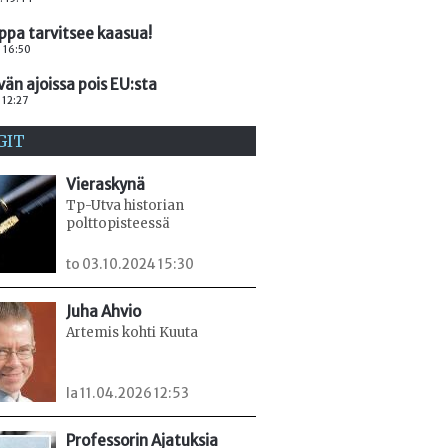
ppa tarvitsee kaasua!
. 16:50
vän ajoissa pois EU:sta
 12:27
GIT
Vieraskynä
Tp-Utva historian
polttopisteessä
to 03.10.2024 15:30
Juha Ahvio
Artemis kohti Kuuta
la 11.04.2026 12:53
Professorin Ajatuksia