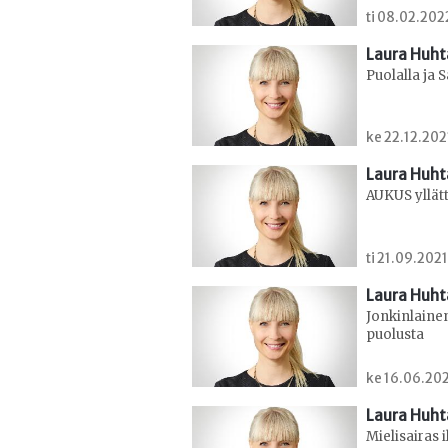
ti 08.02.202
Laura Huht
Puolalla ja 
ke 22.12.202
Laura Huht
AUKUS yllätt
ti 21.09.2021
Laura Huht
Jonkinlaine
puolusta
ke 16.06.202
Laura Huht
Mielisairas 