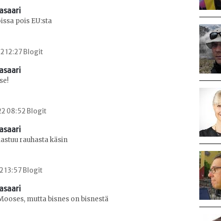
asaari
oissa pois EU:sta
2 12:27 Blogit
asaari
se!
2 08:52 Blogit
asaari
astuu rauhasta käsin
2 13:57 Blogit
asaari
ooses, mutta bisnes on bisnestä