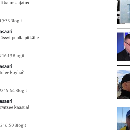
li kaunis ajatus
 19:33 Blogit
asaari
ssyt puulla pitkälle
2 16:19 Blogit
asaari
tulee köyhä?
2 15:44 Blogit
asaari
rvitsee kaasua!
2 16:50 Blogit