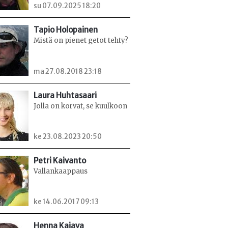
su 07.09.2025 18:20
Tapio Holopainen
Mistä on pienet getot tehty?
ma 27.08.2018 23:18
Laura Huhtasaari
Jolla on korvat, se kuulkoon
ke 23.08.2023 20:50
Petri Kaivanto
Vallankaappaus
ke 14.06.2017 09:13
Henna Kajava