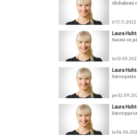
Globalismi o
ti 15.11.2022
Laura Huht
Suomi on pää
la 10.09.202
Laura Huht
Euroopasta 
pe 02.09.202
Laura Huht
Eurooppa ta
la 04.06.202