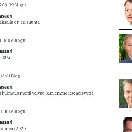
2 09:09 Blogit
asaari
Saksalla on eri suunta
1 18:09 Blogit
asaari
i EU:n
 14:41 Blogit
asaari
n huimaus meitä vaivaa, kun emme itsenäisyyttä
1 18:19 Blogit
asaari
ilmapiiri 2020