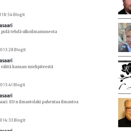
0 18:54 Blogit
asaari
 pidä tehdä ulkoilmamuseota
0 13:28 Blogit
asaari
välitä kansan mielipiteestä
0 13:41 Blogit
asaari
ari: EU:n ilmastolaki pahentaa ilmastoa
0 14:33 Blogit