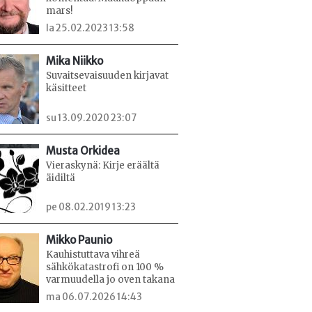
mars!
la 25.02.2023 13:58
Mika Niikko
Suvaitsevaisuuden kirjavat
käsitteet
su 13.09.2020 23:07
Musta Orkidea
Vieraskynä: Kirje eräältä
äidiltä
pe 08.02.2019 13:23
Mikko Paunio
Kauhistuttava vihreä
sähkökatastrofi on 100 %
varmuudella jo oven takana
ma 06.07.2026 14:43