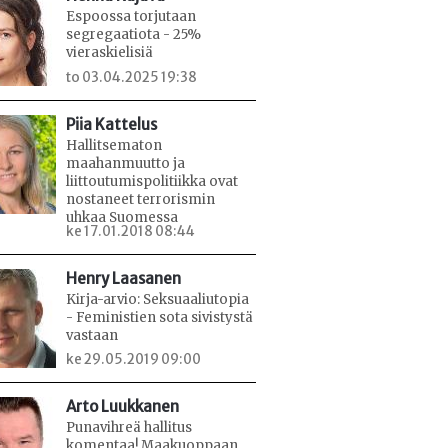
Espoossa torjutaan
segregaatiota - 25%
vieraskielisiä
to 03.04.2025 19:38
Piia Kattelus
Hallitsematon
maahanmuutto ja
liittoutumispolitiikka ovat
nostaneet terrorismin
uhkaa Suomessa
ke 17.01.2018 08:44
Henry Laasanen
Kirja-arvio: Seksuaaliutopia
- Feministien sota sivistystä
vastaan
ke 29.05.2019 09:00
Arto Luukkanen
Punavihreä hallitus
komentaa! Maakuoppaan