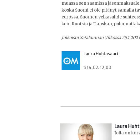
muassa sen saamissa jäsenmaksualen
koska Suomi ei ole pitänyt samalla t
eurossa. Suomen velkasuhde suhteess
kuin Ruotsin ja Tanskan, puhumattakaa
Julkaistu Satakunnan Viikossa 25.1.202
Laura Huhtasaari
ti 14.02. 12:00
Laura Huht
Jolla on kor