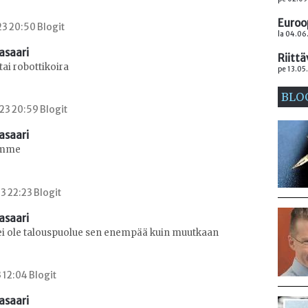
Euroo
3 20:50 Blogit
la 04.06
asaari
Riittä
tai robottikoira
pe 13.05.
BLO
23 20:59 Blogit
asaari
emme
3 22:23 Blogit
asaari
 ole talouspuolue sen enempää kuin muutkaan
 12:04 Blogit
asaari