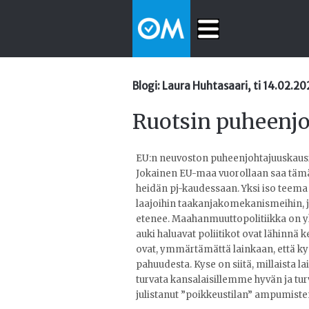
Blogi: Laura Huhtasaari, ti 14.02.2
Ruotsin puheenjo
EU:n neuvoston puheenjohtajuuskausi o
Jokainen EU-maa vuorollaan saa tämän
heidän pj-kaudessaan. Yksi iso teem
laajoihin taakanjakomekanismeihin, 
etenee. Maahanmuuttopolitiikka on yk
auki haluavat poliitikot ovat lähinnä
ovat, ymmärtämättä lainkaan, että ky
pahuudesta. Kyse on siitä, millaista la
turvata kansalaisillemme hyvän ja tur
julistanut ”poikkeustilan” ampumiste