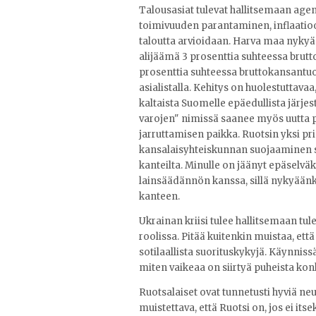
Talousasiat tulevat hallitsemaan age
toimivuuden parantaminen, inflaatioon
taloutta arvioidaan. Harva maa nykyään
alijäämä 3 prosenttia suhteessa brutt
prosenttia suhteessa bruttokansantuo
asialistalla. Kehitys on huolestuttava
kaltaista Suomelle epäedullista järj
varojen" nimissä saanee myös uutta pu
jarruttamisen paikka. Ruotsin yksi pri
kansalaisyhteiskunnan suojaaminen str
kanteilta. Minulle on jäänyt epäselv
lainsäädännön kanssa, sillä nykyäänk
kanteen.
Ukrainan kriisi tulee hallitsemaan tul
roolissa. Pitää kuitenkin muistaa, ett
sotilaallista suorituskykyjä. Käynnis
miten vaikeaa on siirtyä puheista kon
Ruotsalaiset ovat tunnetusti hyviä neuv
muistettava, että Ruotsi on, jos ei it