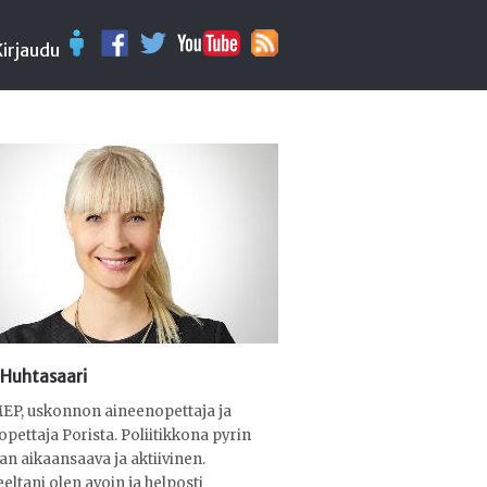
Kirjaudu
 Huhtasaari
EP, uskonnon aineenopettaja ja
sopettaja Porista. Poliitikkona pyrin
n aikaansaava ja aktiivinen.
eltani olen avoin ja helposti