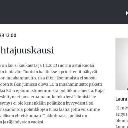
023 12:00
htajuuskausi
n kuusi kuukautta ja 1.1.2023 ruoriin astui Ruotsi.
 tehtävän. Ruotsin hallituksen prioriteetit näkyvät
a on maahanmuutto. Osa EU:n jäsenmaista ei suostu
joten tuskin jumissa oleva EU:n maahanmuuttopaketti
si EU:n epäonnistuneimmista politiikan alueista. Rajat
 keskittyneet poseeraamaan, kuinka hyviä ihmisiä he
Laura
symys ei ole kenenkään poliitikon hyvyydestä tai
Olen M
insäädäntöä poliitikkojen tulisi laatia, jotta voisimme
erityi
vallisen yhteiskunnan. Tukholmassa poliisi on
olemaa
n ja räjähdysten vuoksi.
Luonte