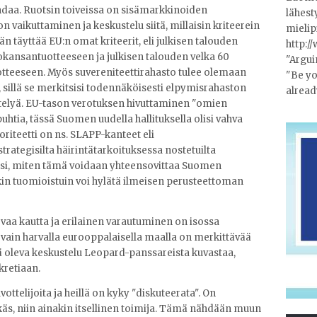
ndaa. Ruotsin toiveissa on sisämarkkinoiden
lähest
 vaikuttaminen ja keskustelu siitä, millaisin kriteerein
mielip
 täyttää EU:n omat kriteerit, eli julkisen talouden
http:/
okansantuotteeseen ja julkisen talouden velka 60
"Argui
tteeseen. Myös suvereniteettirahasto tulee olemaan
"Be yo
a, sillä se merkitsisi todennäköisesti elpymisrahaston
alread
estelyä. EU-tason verotuksen hivuttaminen "omien
htia, tässä Suomen uudella hallituksella olisi vahva
oriteetti on ns. SLAPP-kanteet eli
ategisilta häirintätarkoituksessa nostetuilta
äksi, miten tämä voidaan yhteensovittaa Suomen
in tuomioistuin voi hylätä ilmeisen perusteettoman
evaa kautta ja erilainen varautuminen on isossa
ä vain harvalla eurooppalaisella maalla on merkittävää
sä oleva keskustelu Leopard-panssareista kuvastaa,
kretiaan.
ottelijoita ja heillä on kyky "diskuteerata". On
sekäs, niin ainakin itsellinen toimija. Tämä nähdään muun