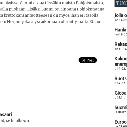
TUO
nuksissa. Suomi eroaa tässäkin muista Pohjoismaista,
avalla puoliaan. Lisäksi Suomi on ainoana Pohjoismaana
Jolla 
a bruttokansantuotteeseen on myös ihan eri tasolla
ke 23.08
n Norjan, joka älysi aikoinaan olla liittymättä EU:hun.
Hanki 
3
ma 19.06
Rakas
ke 31.05
Kokoo
enemp
ti 14.02.
Ruots
ti 14.02.
Global
ti 15.11. 
Suomi 
la 10.09.
asaari
vat, se kuulkoon
Euroo
pe 02.09