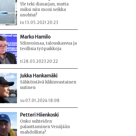
Yle teki diasarjan, mutta
miksi niin moni seikka
unohtui?
to 13.05.2021 20:23
Marko Hamilo
Ydinvoimaa, talouskasvua ja
teollisia työpaikkoja
ti 28.03.2023 20:22
Jukka Hankamäki
Sähköistävä klikinvastainen
uutinen
su 07.01.2024 18:08
Petteri Hiienkoski
Onko suhteiden
palauttaminen Venäjään
mahdollista?