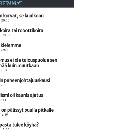
REIMMAT
on korvat, se kuulkoon
. 20:50
koira tai robottikoira
. 20:59
 kielemme
. 22:23
mus ei ole talouspuolue sen
ää kuin muutkaan
 12:04
in puheenjohtajuuskausi
 12:00
ismi oli kaunis ajatus
19:33
on päässyt puulla pitkälle
 16:19
pasta tulee köyhä?
. 15:44