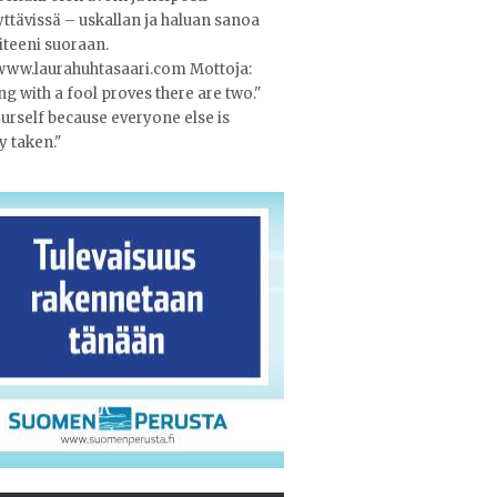
yttävissä – uskallan ja haluan sanoa
iteeni suoraan.
/www.laurahuhtasaari.com Mottoja:
ng with a fool proves there are two."
urself because everyone else is
y taken."