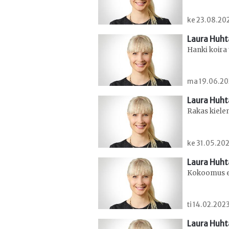
ke 23.08.202
Laura Huht
Hanki koira 
ma 19.06.20
Laura Huht
Rakas kiel
ke 31.05.202
Laura Huht
Kokoomus ei
ti 14.02.2023
Laura Huht