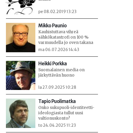
pe 08.02.2019 13:23
Mikko Paunio
Kauhistuttava vihreä
sähkökatastrofi on 100 %
varmuudella jo oven takana
ma 06.07.2026 14:43
Heikki Porkka
Suomalainen media on
järkyttävän huono
la 27.09.2025 10:28
Tapio Puolimatka
Onko sukupuoli-identiteetti-
ideologiasta tullut uusi
valtionuskonto?
to 24.04.2025 11:23