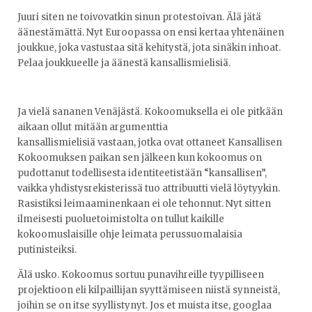
Juuri siten ne toivovatkin sinun protestoivan. Älä jätä
äänestämättä. Nyt Euroopassa on ensi kertaa yhtenäinen
joukkue, joka vastustaa sitä kehitystä, jota sinäkin inhoat.
Pelaa joukkueelle ja äänestä kansallismielisiä.
Ja vielä sananen Venäjästä. Kokoomuksella ei ole pitkään
aikaan ollut mitään argumenttia
kansallismielisiä vastaan, jotka ovat ottaneet Kansallisen
Kokoomuksen paikan sen jälkeen kun kokoomus on
pudottanut todellisesta identiteetistään “kansallisen”,
vaikka yhdistysrekisterissä tuo attribuutti vielä löytyykin.
Rasistiksi leimaaminenkaan ei ole tehonnut. Nyt sitten
ilmeisesti puoluetoimistolta on tullut kaikille
kokoomuslaisille ohje leimata perussuomalaisia
putinisteiksi.
Älä usko. Kokoomus sortuu punavihreille tyypilliseen
projektioon eli kilpaillijan syyttämiseen niistä synneistä,
joihin se on itse syyllistynyt. Jos et muista itse, googlaa