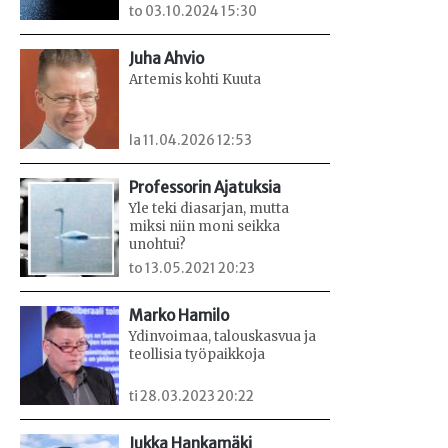
to 03.10.2024 15:30
Juha Ahvio
Artemis kohti Kuuta
la 11.04.2026 12:53
Professorin Ajatuksia
Yle teki diasarjan, mutta
miksi niin moni seikka
unohtui?
to 13.05.2021 20:23
Marko Hamilo
Ydinvoimaa, talouskasvua ja
teollisia työpaikkoja
ti 28.03.2023 20:22
Jukka Hankamäki