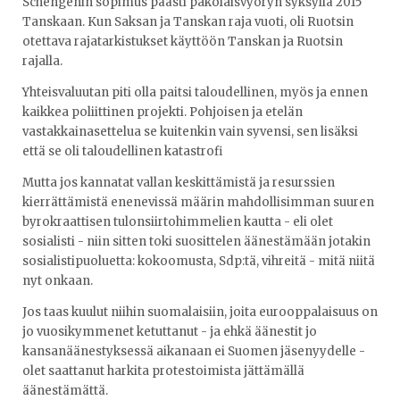
Schengenin sopimus päästi pakolaisvyöryn syksyllä 2015
Tanskaan. Kun Saksan ja Tanskan raja vuoti, oli Ruotsin
otettava rajatarkistukset käyttöön Tanskan ja Ruotsin
rajalla.
Yhteisvaluutan piti olla paitsi taloudellinen, myös ja ennen
kaikkea poliittinen projekti. Pohjoisen ja etelän
vastakkainasettelua se kuitenkin vain syvensi, sen lisäksi
että se oli taloudellinen katastrofi
Mutta jos kannatat vallan keskittämistä ja resurssien
kierrättämistä enenevissä määrin mahdollisimman suuren
byrokraattisen tulonsiirtohimmelien kautta - eli olet
sosialisti - niin sitten toki suosittelen äänestämään jotakin
sosialistipuoluetta: kokoomusta, Sdp:tä, vihreitä - mitä niitä
nyt onkaan.
Jos taas kuulut niihin suomalaisiin, joita eurooppalaisuus on
jo vuosikymmenet ketuttanut - ja ehkä äänestit jo
kansanäänestyksessä aikanaan ei Suomen jäsenyydelle -
olet saattanut harkita protestoimista jättämällä
äänestämättä.