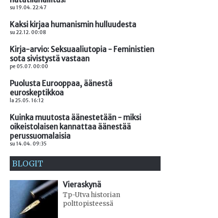
su 19.04. 22:47
Kaksi kirjaa humanismin hulluudesta
su 22.12. 00:08
Kirja-arvio: Seksuaaliutopia - Feministien
sota sivistystä vastaan
pe 05.07. 00:00
Puolusta Eurooppaa, äänestä
euroskeptikkoa
la 25.05. 16:12
Kuinka muutosta äänestetään - miksi
oikeistolaisen kannattaa äänestää
perussuomalaisia
su 14.04. 09:35
BLOGIT
Vieraskynä
Tp-Utva historian
polttopisteessä