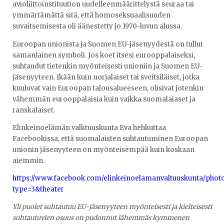
avioliittoinstituution uudelleenmäärittelystä seuraa tai
ymmärtämättä sitä, että homoseksuaalisuuden
suvaitsemisesta oli äänestetty jo 1970-luvun alussa.
Euroopan unionista ja Suomen EU-jäsenyydestä on tullut
samanlainen symboli. Jos koet itsesi eurooppalaiseksi,
suhtaudut tietenkin myönteisesti unioniin ja Suomen EU-
jäsenyyteen. Ikään kuin norjalaiset tai sveitsiläiset, jotka
kuuluvat vain Euroopan talousalueeseen, olisivat jotenkin
vähemmän eurooppalaisia kuin vaikka suomalaiaset ja
ranskalaiset.
Elinkeinoelämän valktuuskunta Eva hehkuttaa
Facebookissa, että suomalaisten suhtautuminen Euroopan
unionin jäsenyyteen on myönteisempää kuin koskaan
aiemmin.
https
://
www
.
facebook
.
com
/
elinkeinoelamanvaltuuskunta
/
phot
type
=3&
theater
Yli puolet suhtautuu EU-jäsenyyteen myönteisesti ja kielteisesti
suhtautuvien osuus on pudonnut lähemmäs kymmenen