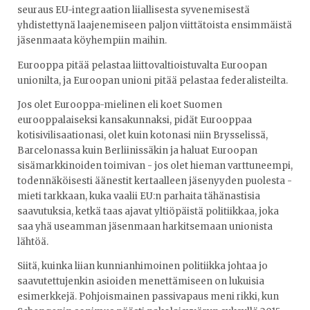
seuraus EU-integraation liiallisesta syvenemisestä
yhdistettynä laajenemiseen paljon viittätoista ensimmäistä
jäsenmaata köyhempiin maihin.
Eurooppa pitää pelastaa liittovaltioistuvalta Euroopan
unionilta, ja Euroopan unioni pitää pelastaa federalisteilta.
Jos olet Eurooppa-mielinen eli koet Suomen
eurooppalaiseksi kansakunnaksi, pidät Eurooppaa
kotisivilisaationasi, olet kuin kotonasi niin Brysselissä,
Barcelonassa kuin Berliinissäkin ja haluat Euroopan
sisämarkkinoiden toimivan - jos olet hieman varttuneempi,
todennäköisesti äänestit kertaalleen jäsenyyden puolesta -
mieti tarkkaan, kuka vaalii EU:n parhaita tähänastisia
saavutuksia, ketkä taas ajavat yltiöpäistä politiikkaa, joka
saa yhä useamman jäsenmaan harkitsemaan unionista
lähtöä.
Siitä, kuinka liian kunnianhimoinen politiikka johtaa jo
saavutettujenkin asioiden menettämiseen on lukuisia
esimerkkejä. Pohjoismainen passivapaus meni rikki, kun