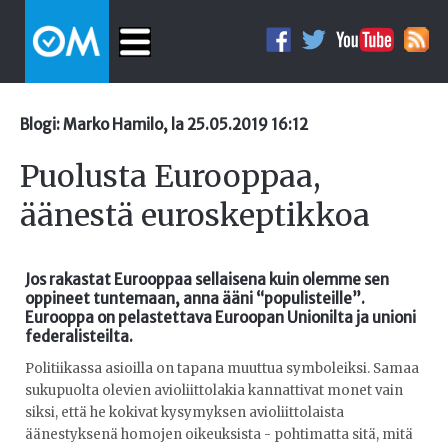
Blogi: Marko Hamilo, la 25.05.2019 16:12
Puolusta Eurooppaa,
äänestä euroskeptikkoa
Jos rakastat Eurooppaa sellaisena kuin olemme sen
oppineet tuntemaan, anna ääni “populisteille”.
Eurooppa on pelastettava Euroopan Unionilta ja unioni
federalisteilta.
Politiikassa asioilla on tapana muuttua symboleiksi. Samaa
sukupuolta olevien avioliittolakia kannattivat monet vain
siksi, että he kokivat kysymyksen avioliittolaista
äänestyksenä homojen oikeuksista - pohtimatta sitä, mitä