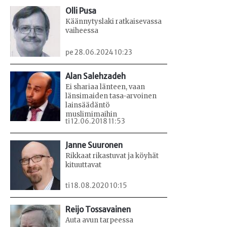
Olli Pusa
Käännytyslaki ratkaisevassa
vaiheessa
pe 28.06.2024 10:23
Alan Salehzadeh
Ei shariaa länteen, vaan
länsimaiden tasa-arvoinen
lainsäädäntö
muslimimaihin
ti 12.06.2018 11:53
Janne Suuronen
Rikkaat rikastuvat ja köyhät
kituuttavat
ti 18.08.2020 10:15
Reijo Tossavainen
Auta avun tarpeessa