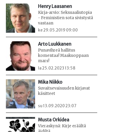
Henry Laasanen
Kirja-arvio: Seksuaaliutopia
- Feministien sota sivistystä
vastaan
ke 29.05.2019 09:00
Arto Luukkanen
Punavihreä hallitus
komentaa! Maakuoppaan
mars!
la 25.02.2023 13:58
Mika Niikko
Suvaitsevaisuuden kirjavat
käsitteet
su 13.09.2020 23:07
Musta Orkidea
Vieraskynä: Kirje eräältä
äidiltä