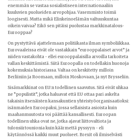
enemmän se vastaa sosialistiseen internationaaliin
kuuluvien puolueiden arvopohjaa. Vasemmisto toimii
loogisesti. Mutta mikä Elinkeinoelämän valtuuskuntaa
oikein vaivaa? Eikö sen pitäisi puolustaa markkinatalous-
Eurooppaa?
On pystyttävä ajattelemaan politiikasta ilman symboliikkaa.
Eurovaaleissa eivät ole vastakkain “eurooppalaiset arvot” ja
niiden vastakohta - ellei eurooppalaisilla arvoilla tarkoiteta
vallan keskittämistä. Siitä Euroopalla on todellakin huonoja
kokemuksia historiassa. Valtaa on keskitetty milloin
Berliiniin ja Roomaan, milloin Moskovaan, ja nyt Brysseliin.
Sisämarkkinat on EU:n todellinen saavutus. Sitä eivät uhkaa
ne “populistit”, jotka haluavat että EU ottaa pari askelta
takaisin itsenäisten kansakuntien yhteistyöorganisaatioksi:
isänmaiden Euroopaksi, jossa sellaisista asioista kuin
maahanmuutosta voi päättää kansallisesti. Euroopan
todellinen uhka ovat ne, jotka ajavat liittovaltiota ja
tulonsiirtounionia kuin käärmettä pyssyyn - eli
käytännössä kaikki muut puolueet. Brexit oli ilmiselvästi