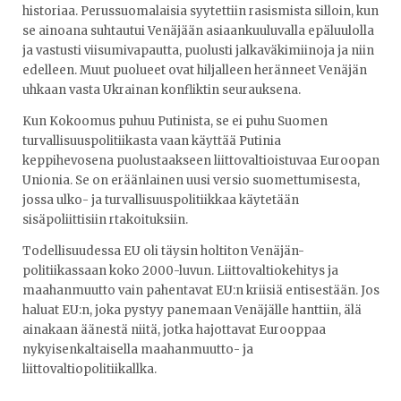
historiaa. Perussuomalaisia syytettiin rasismista silloin, kun
se ainoana suhtautui Venäjään asiaankuuluvalla epäluulolla
ja vastusti viisumivapautta, puolusti jalkaväkimiinoja ja niin
edelleen. Muut puolueet ovat hiljalleen heränneet Venäjän
uhkaan vasta Ukrainan konfliktin seurauksena.
Kun Kokoomus puhuu Putinista, se ei puhu Suomen
turvallisuuspolitiikasta vaan käyttää Putinia
keppihevosena puolustaakseen liittovaltioistuvaa Euroopan
Unionia. Se on eräänlainen uusi versio suomettumisesta,
jossa ulko- ja turvallisuuspolitiikkaa käytetään
sisäpoliittisiin rtakoituksiin.
Todellisuudessa EU oli täysin holtiton Venäjän-
politiikassaan koko 2000-luvun. Liittovaltiokehitys ja
maahanmuutto vain pahentavat EU:n kriisiä entisestään. Jos
haluat EU:n, joka pystyy panemaan Venäjälle hanttiin, älä
ainakaan äänestä niitä, jotka hajottavat Eurooppaa
nykyisenkaltaisella maahanmuutto- ja
liittovaltiopolitiikallka.