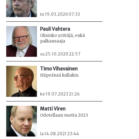
to 19.03.2020 07:33
Pauli Vahtera
Olisinko yrittäjä, enkä
palkansaaja
su 25.10.2020 22:57
Timo Vihavainen
Häpeänsä kullakin
ke 19.07.2023 21:26
Matti Viren
Odotellaan vuotta 2023
la 14.08.2021 23:44