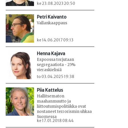
ke 23.08.2023 20:50
Petri Kaivanto
Vallankaappaus
ke 14.06.2017 09:13
Henna Kajava
Espoossa torjutaan
segregaatiota - 25%
vieraskielisiä
to 03.04.2025 19:38
Piia Kattelus
Hallitsematon
maahanmuutto ja
liittoutumispolitiikka ovat
nostaneet terrorismin uhkaa
Suomessa
ke 17.01.2018 08:44