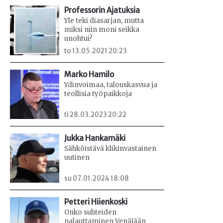
Professorin Ajatuksia
Yle teki diasarjan, mutta
miksi niin moni seikka
unohtui?
to 13.05.2021 20:23
Marko Hamilo
Ydinvoimaa, talouskasvua ja
teollisia työpaikkoja
ti 28.03.2023 20:22
Jukka Hankamäki
Sähköistävä klikinvastainen
uutinen
su 07.01.2024 18:08
Petteri Hiienkoski
Onko suhteiden
palauttaminen Venäjään