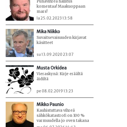
Punavihreä hallitus
komentaa! Maakuoppaan
mars!
la 25.02.2023 13:58
Mika Niikko
Suvaitsevaisuuden kirjavat
käsitteet
su 13.09.2020 23:07
Musta Orkidea
Vieraskynä: Kirje eräältä
äidiltä
pe 08.02.2019 13:23
Mikko Paunio
Kauhistuttava vihreä
sähkökatastrofi on 100 %
varmuudella jo oven takana