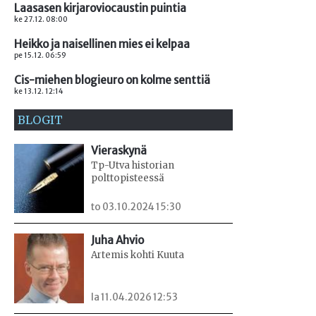
Laasasen kirjaroviocaustin puintia
ke 27.12. 08:00
Heikko ja naisellinen mies ei kelpaa
pe 15.12. 06:59
Cis-miehen blogieuro on kolme senttiä
ke 13.12. 12:14
BLOGIT
Vieraskynä
Tp-Utva historian
polttopisteessä
to 03.10.2024 15:30
Juha Ahvio
Artemis kohti Kuuta
la 11.04.2026 12:53