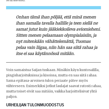
seuraavasti:
Onhan tämä ihan pöljää, että minä menen
ihan samalla tavalla hallille ja teen siellä ne
samat jutut kuin jääkiekkoileva aviomieheni.
Sitten menen pelaamaan olympialaisiin, ja
nyt mitenkään vähättelemättä, Tuomas
pelaa vain liigaa, niin hän saa siitä rahaa ja
itse ei saa käytännössä mitään.
Voin samaistua Saijan tuskaan. Minäkin käyn kuntosalilla,
pingisharjoituksissa ja kisoissa, mutta en saa siitä rahaa.
Sama epätasa-arvoisen tulon periaate pätee myös
viihteeseen. Esimerkiksi jotkut laulajat saavat rutosti rahaa,
mutta toiset eivät saa mitään, vaikka harjoittelisivat yhtä
paljon.
URHEILIJAN TULONMUODOSTUS