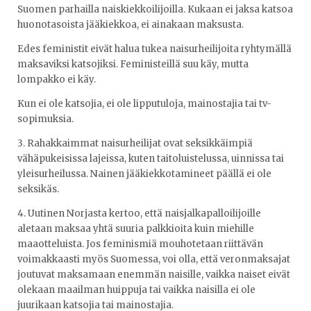
Suomen parhailla naiskiekkoilijoilla. Kukaan ei jaksa katsoa
huonotasoista jääkiekkoa, ei ainakaan maksusta.
Edes feministit eivät halua tukea naisurheilijoita ryhtymällä
maksaviksi katsojiksi. Feministeillä suu käy, mutta
lompakko ei käy.
Kun ei ole katsojia, ei ole lipputuloja, mainostajia tai tv-
sopimuksia.
3. Rahakkaimmat naisurheilijat ovat seksikkäimpiä
vähäpukeisissa lajeissa, kuten taitoluistelussa, uinnissa tai
yleisurheilussa. Nainen jääkiekkotamineet päällä ei ole
seksikäs.
4. Uutinen Norjasta kertoo, että naisjalkapalloilijoille
aletaan maksaa yhtä suuria palkkioita kuin miehille
maaotteluista. Jos feminismiä mouhotetaan riittävän
voimakkaasti myös Suomessa, voi olla, että veronmaksajat
joutuvat maksamaan enemmän naisille, vaikka naiset eivät
olekaan maailman huippuja tai vaikka naisilla ei ole
juurikaan katsojia tai mainostajia.