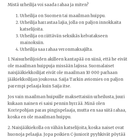
Mistä urheilija voi saada rahaa ja miten?
Urheilija on Suomen tai maailman huippu.
Urheilija harrastaa lajia, jolla on paljon innokkaita
katselijoita.
Urheilija on riittävän seksikäs kelvatakseen
mainoksiin.
Urheilija saa rahaa veronmaksajilta.
1. Naisurheilijoiden akilleen kantapää on siinä, että he eivät
ole maailman huippuja missään lajissa. Suomalaiset
naisjääkiekkoilijat eivät ole maailman 10 000 parhaan
jääkiekkoilijan joukossa. Saija Tarkin aviomies on paljon
parempi pelaaja kuin Saija itse.
Jos vain maailman huipuille maksettaisiin urheilusta, juuri
kukaan nainen ei saisi pennin hyrrää. Minä olen
Kortepohjan paras pingispelaaja, mutta en saa siitä rahaa,
koska en ole maailman huippu.
2. Naisjääkiekolla on vähän katselijoita, koska naiset ovat
huonoja pelaajia. Jopa poikien C-juniorit pyyhkivät pöytää