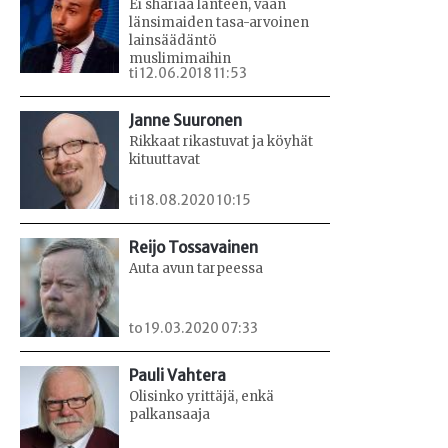
Ei shariaa länteen, vaan
länsimaiden tasa-arvoinen
lainsäädäntö
muslimimaihin
ti 12.06.2018 11:53
Janne Suuronen
Rikkaat rikastuvat ja köyhät
kituuttavat
ti 18.08.2020 10:15
Reijo Tossavainen
Auta avun tarpeessa
to 19.03.2020 07:33
Pauli Vahtera
Olisinko yrittäjä, enkä
palkansaaja