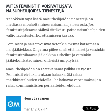
MITEN FEMINISTIT VOISIVAT LISÄTÄ
NAISURHEILIJOIDEN TIENESTEJÄ
Tehokkain tapa lisätä naisurheilijoiden tienestejä on
mediassa mouhottaminen naisurheilijan eurosta. Jos
feministit jaksavat rääkyä riittävästi, paine naisurheilijoiden
valtionavustusten korottamiseen kasvaa.
Feministit ja naiset voisivat tietenkin mennä katsomaan
naisjääkiekkoa. Ongelma piilee siinä, että naiset ja varsinkin
feministit vihaavat jääkiekkoa. Urheilun ja varsinkin
jääkiekon katsominen on heistä umpitylsää.
Naisurheilijoiden on saatava sama palkka eri työstä.
Feministit eivät kuitenkaan halua kerätä rahaa
markkinatalouden ehdoilla - he haluavat veronmaksajien
rahat kommunististen periaatteiden ehdoilla.
Henry Laasanen
ma 11.12. 07:44