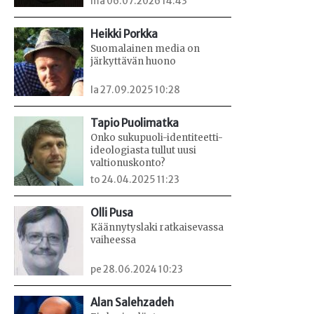
ma 06.07.2026 14:43
Heikki Porkka
Suomalainen media on
järkyttävän huono
la 27.09.2025 10:28
Tapio Puolimatka
Onko sukupuoli-identiteetti-
ideologiasta tullut uusi
valtionuskonto?
to 24.04.2025 11:23
Olli Pusa
Käännytyslaki ratkaisevassa
vaiheessa
pe 28.06.2024 10:23
Alan Salehzadeh