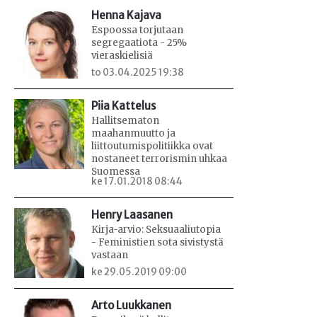
Henna Kajava
Espoossa torjutaan
segregaatiota - 25%
vieraskielisiä
to 03.04.2025 19:38
Piia Kattelus
Hallitsematon
maahanmuutto ja
liittoutumispolitiikka ovat
nostaneet terrorismin uhkaa
Suomessa
ke 17.01.2018 08:44
Henry Laasanen
Kirja-arvio: Seksuaaliutopia
- Feministien sota sivistystä
vastaan
ke 29.05.2019 09:00
Arto Luukkanen