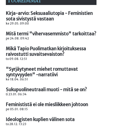
TUOREIMMAT
Kirja-arvio: Seksuaaliutopia - Feministien
sota sivistystä vastaan
ke 29.05. 09:00
Mitä termi "vihervasemmisto" tarkoittaa?
pe 24.08. 09:42
Mikä Tapio Puolimatkan kirjoituksessa
raivostutti suvaitsevaiston?
to 09.08. 12:51
"Syrjäytyneet miehet romuttavat
syntyvyyden" -narratiivi
ke 18.04. 06:51
Sukupuolineutraali muoti - mitä se on?
ti 23.01. 06:34
Feminististä ei ole miesliikkeen johtoon
pe 05.01. 08:15
Ideologisten kuplien välinen sota
to 28.12. 13:23