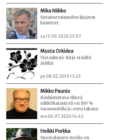
Mika Niikko
Suvaitsevaisuuden kirjavat
käsitteet
su 13.09.2020 23:07
Musta Orkidea
Vieraskynä: Kirje eräältä
äidiltä
pe 08.02.2019 13:23
Mikko Paunio
Kauhistuttava vihreä
sähkökatastrofi on 100 %
varmuudella jo oven takana
ma 06.07.2026 14:43
Heikki Porkka
Suomalainen media on