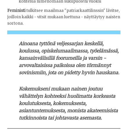
kohtelua nimenomaan sukupuoleni vuoksi
Feministi
tulkitsee maailmaa "patriarkaattilinssin" lävitse,
joilloin kaikki - vitsit mukaan luettuna - näyttäytyy naisten
sortona.
Ainoana tyttönä veljessarjan keskellä,
koulussa, opiskelumaailmassa, työelämässä,
kansain­välisillä foorumeilla ja varsin ­
arvovaltaisissa paikoissa olen törmännyt
sovinismiin, jota on pidetty hyvin hauskana.
Kokemukseni mukaan nainen joutuu
vähättelyn kohteeksi huolimatta korkeasta
koulutuksesta, kokemuksesta,
asiantuntemuksesta, monista akateemisista
tutkinnoista tai johtavasta asemasta.