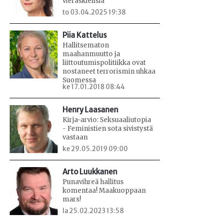
vieraskielisiä
to 03.04.2025 19:38
Piia Kattelus
Hallitsematon
maahanmuutto ja
liittoutumispolitiikka ovat
nostaneet terrorismin uhkaa
Suomessa
ke 17.01.2018 08:44
Henry Laasanen
Kirja-arvio: Seksuaaliutopia
- Feministien sota sivistystä
vastaan
ke 29.05.2019 09:00
Arto Luukkanen
Punavihreä hallitus
komentaa! Maakuoppaan
mars!
la 25.02.2023 13:58