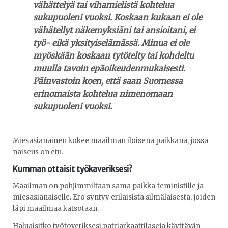
vähättelyä tai vihamielistä kohtelua
sukupuoleni vuoksi. Koskaan kukaan ei ole
vähätellyt näkemyksiäni tai ­ansioitani, ei
työ- eikä yksityis­elämässä. Minua ei ole
myöskään koskaan tytötelty tai kohdeltu
muulla tavoin epäoikeudenmukaisesti.
Päinvastoin koen, että saan Suomessa
erinomaista kohtelua nimenomaan
sukupuoleni vuoksi.
Miesasianainen kokee maailman iloisena paikkana, jossa
naiseus on etu.
Kumman ottaisit työkaveriksesi?
Maailman on pohjimmiltaan sama paikka feministille ja
miesasianaiselle. Ero syntyy erilaisista silmälaisesta, joiden
läpi maailmaa katsotaan.
Haluaisitko työtoveriksesi patriarkaattilaseja käyttävän