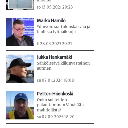
unohtui?
to 13.05.2021 20:23
Marko Hamilo
Ydinvoimaa, talouskasvua ja
teollisia työpaikkoja
ti 28.03.2023 20:22
Jukka Hankamäki
Sähköistävä klikinvastainen
uutinen
su 07.01.2024 18:08
Petteri Hiienkoski
Onko suhteiden
palauttaminen Venäjään
mahdollista?
su 07.09.2025 18:20