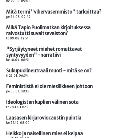
ke 29.05. 09:00
Mitä termi "vihervasemmisto" tarkoittaa?
pe 24.08. 09:42
Mikä Tapio Puolimatkan kirjoituksessa
raivostutti suvaitsevaiston?
to 09.08. 12:51
"Syrjäytyneet miehet romuttavat
syntyvyyden" -narratiivi
ke 18.04. 06:51
Sukupuolineutraali muoti - mitä se on?
ti 23.01. 06:34
Feminististä ei ole miesliikkeen johtoon
pe 05.01. 08:15
Ideologisten kuplien välinen sota
to 28.12. 13:23
Laasasen kirjaroviocaustin puintia
ke 27.12. 08:00
Heikko ja naisellinen mies ei kelpaa