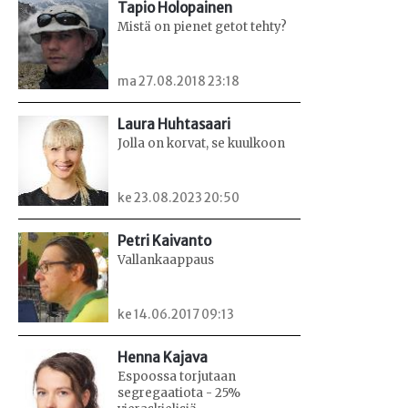
Tapio Holopainen
Mistä on pienet getot tehty?
ma 27.08.2018 23:18
Laura Huhtasaari
Jolla on korvat, se kuulkoon
ke 23.08.2023 20:50
Petri Kaivanto
Vallankaappaus
ke 14.06.2017 09:13
Henna Kajava
Espoossa torjutaan
segregaatiota - 25%