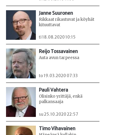
Janne Suuronen
Rikkaat rikastuvat ja köyhät
kituuttavat
ti 18.08.2020 10:15
Reijo Tossavainen
Auta avun tarpeessa
to 19.03.2020 07:33
Pauli Vahtera
Olisinko yrittäjä, enkä
palkansaaja
su 25.10.2020 22:57
Timo Vihavainen
Häpeänsä kullakin