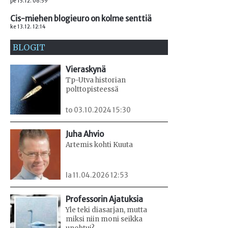
pe 15.12. 06:59
Cis-miehen blogieuro on kolme senttiä
ke 13.12. 12:14
BLOGIT
Vieraskynä
Tp-Utva historian
polttopisteessä
to 03.10.2024 15:30
Juha Ahvio
Artemis kohti Kuuta
la 11.04.2026 12:53
Professorin Ajatuksia
Yle teki diasarjan, mutta
miksi niin moni seikka