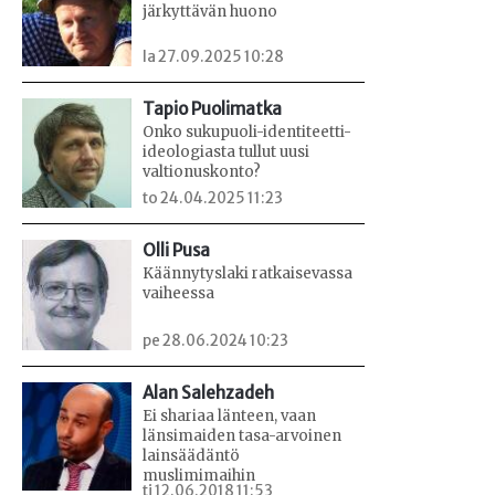
järkyttävän huono
la 27.09.2025 10:28
Tapio Puolimatka
Onko sukupuoli-identiteetti-
ideologiasta tullut uusi
valtionuskonto?
to 24.04.2025 11:23
Olli Pusa
Käännytyslaki ratkaisevassa
vaiheessa
pe 28.06.2024 10:23
Alan Salehzadeh
Ei shariaa länteen, vaan
länsimaiden tasa-arvoinen
lainsäädäntö
muslimimaihin
ti 12.06.2018 11:53