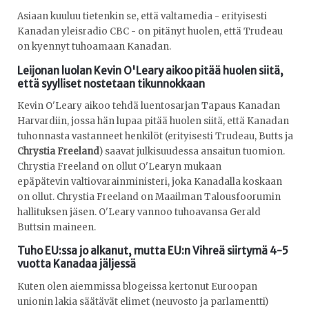
Asiaan kuuluu tietenkin se, että valtamedia - erityisesti
Kanadan yleisradio CBC - on pitänyt huolen, että Trudeau
on kyennyt tuhoamaan Kanadan.
Leijonan luolan Kevin O'Leary aikoo pitää huolen siitä,
että syylliset nostetaan tikunnokkaan
Kevin O'Leary aikoo tehdä luentosarjan Tapaus Kanadan
Harvardiin, jossa hän lupaa pitää huolen siitä, että Kanadan
tuhonnasta vastanneet henkilöt (erityisesti Trudeau, Butts ja
Chrystia Freeland
) saavat julkisuudessa ansaitun tuomion.
Chrystia Freeland on ollut O'Learyn mukaan
epäpätevin valtiovarainministeri, joka Kanadalla koskaan
on ollut. Chrystia Freeland on Maailman Talousfoorumin
hallituksen jäsen. O'Leary vannoo tuhoavansa Gerald
Buttsin maineen.
Tuho EU:ssa jo alkanut, mutta EU:n Vihreä siirtymä 4-5
vuotta Kanadaa jäljessä
Kuten olen aiemmissa blogeissa kertonut Euroopan
unionin lakia säätävät elimet (neuvosto ja parlamentti)