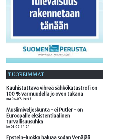
TUOREIMMAT
Kauhistuttava vihreä sähkökatastrofi on
100 % varmuudella jo oven takana
ma 06.07. 14:43
Muslimiveljeskunta - ei Putler - on
Euroopalle eksistentiaalinen
turvallisuusuhka
ke 01.07. 14:24
Epstein-luokka haluaa sodan Venäjää