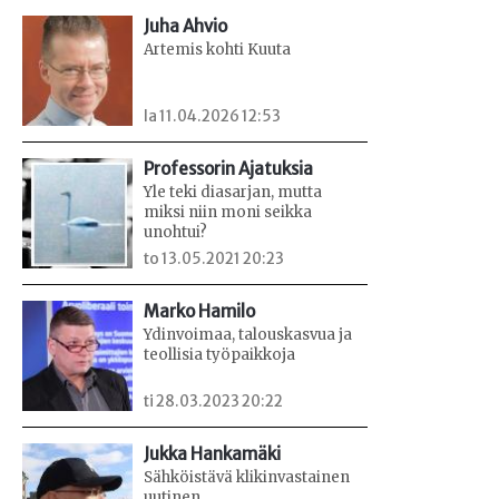
Juha Ahvio
Artemis kohti Kuuta
la 11.04.2026 12:53
Professorin Ajatuksia
Yle teki diasarjan, mutta
miksi niin moni seikka
unohtui?
to 13.05.2021 20:23
Marko Hamilo
Ydinvoimaa, talouskasvua ja
teollisia työpaikkoja
ti 28.03.2023 20:22
Jukka Hankamäki
Sähköistävä klikinvastainen
uutinen