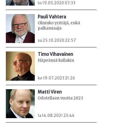
to 19.03.2020 07:33
Pauli Vahtera
Olisinko yrittäjä, enkä
palkansaaja
su 25.10.2020 22:57
Timo Vihavainen
Häpeänsä kullakin
ke 19.07.2023 21:26
Matti Viren
Odotellaan vuotta 2023
la 14.08.2021 23:44