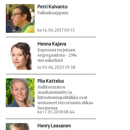
Petri Kaivanto
Vallankaappaus
ke 14.06.2017 09:13
Henna Kajava
Espoossa torjutaan
segregaatiota - 25%
vieraskielisiä
to 03.04.2025 19:38
Piia Kattelus
Hallitsematon
maahanmuutto ja
liittoutumispolitiikka ovat
nostaneet terrorismin uhkaa
Suomessa
ke 17.01.2018 08:44
Henry Laasanen