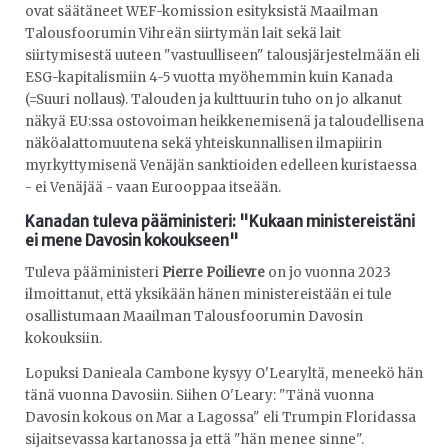
ovat säätäneet WEF-komission esityksistä Maailman
Talousfoorumin Vihreän siirtymän lait sekä lait
siirtymisestä uuteen "vastuulliseen" talousjärjestelmään eli
ESG-kapitalismiin 4-5 vuotta myöhemmin kuin Kanada
(=Suuri nollaus). Talouden ja kulttuurin tuho on jo alkanut
näkyä EU:ssa ostovoiman heikkenemisenä ja taloudellisena
näköalattomuutena sekä yhteiskunnallisen ilmapiirin
myrkyttymisenä Venäjän sanktioiden edelleen kuristaessa
- ei Venäjää - vaan Eurooppaa itseään.
Kanadan tuleva pääministeri: "Kukaan ministereistäni
ei mene Davosin kokoukseen"
Tuleva pääministeri
Pierre Poilievre
on jo vuonna 2023
ilmoittanut, että yksikään hänen ministereistään ei tule
osallistumaan Maailman Talousfoorumin Davosin
kokouksiin.
Lopuksi Danieala Cambone kysyy O'Learyltä, meneekö hän
tänä vuonna Davosiin. Siihen O'Leary: "Tänä vuonna
Davosin kokous on Mar a Lagossa" eli Trumpin Floridassa
sijaitsevassa kartanossa ja että "hän menee sinne".