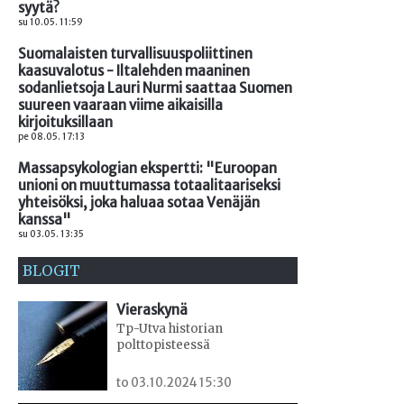
syytä?
su 10.05. 11:59
Suomalaisten turvallisuuspoliittinen
kaasuvalotus - Iltalehden maaninen
sodanlietsoja Lauri Nurmi saattaa Suomen
suureen vaaraan viime aikaisilla
kirjoituksillaan
pe 08.05. 17:13
Massapsykologian ekspertti: "Euroopan
unioni on muuttumassa totaalitaariseksi
yhteisöksi, joka haluaa sotaa Venäjän
kanssa"
su 03.05. 13:35
BLOGIT
Vieraskynä
Tp-Utva historian
polttopisteessä
to 03.10.2024 15:30