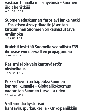
vastaan hinnalla millä hyvänsä - Suomen
äidit herätkää
su 21.06. 10:29
Suomen eduskunnan Yaroslav Hunka hetki
- Fasistisen Azov prikaatin jäsenten
kutsuminen Suomeen oli kauhistuttava
emämoka
to 04.06. 17:35
Iltalehti levittää Suomelle vaarallista F35
ihmease wunderwaffen propagandaa
la 30.05. 11:27
Rasismi ei ole vain kantaväestön
yksinoikeus
ke 20.05. 17:15
Pekka Toveri on häpeäksi Suomen
kenraalikunnalle - Globaalikokoomus
vaarantaa Suomen turvallisuuden
pe 15.05. 17:43
Valtamedia hysterisoi
hantaviruspurkauksella - Onko paniikkiin