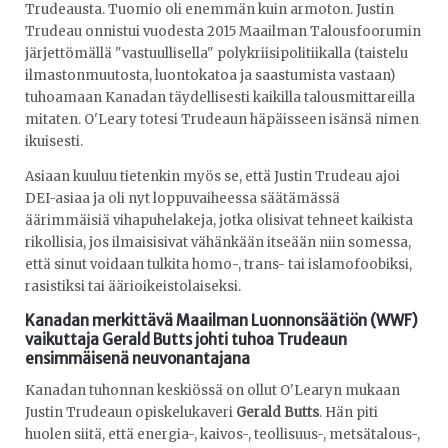
Trudeausta. Tuomio oli enemmän kuin armoton. Justin
Trudeau onnistui vuodesta 2015 Maailman Talousfoorumin
järjettömällä "vastuullisella" polykriisipolitiikalla (taistelu
ilmastonmuutosta, luontokatoa ja saastumista vastaan)
tuhoamaan Kanadan täydellisesti kaikilla talousmittareilla
mitaten. O'Leary totesi Trudeaun häpäisseen isänsä nimen
ikuisesti.
Asiaan kuuluu tietenkin myös se, että Justin Trudeau ajoi
DEI-asiaa ja oli nyt loppuvaiheessa säätämässä
äärimmäisiä vihapuhelakeja, jotka olisivat tehneet kaikista
rikollisia, jos ilmaisisivat vähänkään itseään niin somessa,
että sinut voidaan tulkita homo-, trans- tai islamofoobiksi,
rasistiksi tai äärioikeistolaiseksi.
Kanadan merkittävä Maailman Luonnonsäätiön (WWF)
vaikuttaja Gerald Butts johti tuhoa Trudeaun
ensimmäisenä neuvonantajana
Kanadan tuhonnan keskiössä on ollut O'Learyn mukaan
Justin Trudeaun opiskelukaveri
Gerald Butts
. Hän piti
huolen siitä, että energia-, kaivos-, teollisuus-, metsätalous-,