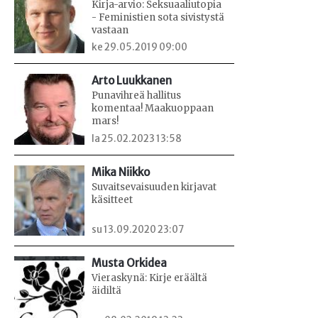
Kirja-arvio: Seksuaaliutopia
- Feministien sota sivistystä
vastaan
ke 29.05.2019 09:00
Arto Luukkanen
Punavihreä hallitus
komentaa! Maakuoppaan
mars!
la 25.02.2023 13:58
Mika Niikko
Suvaitsevaisuuden kirjavat
käsitteet
su 13.09.2020 23:07
Musta Orkidea
Vieraskynä: Kirje eräältä
äidiltä