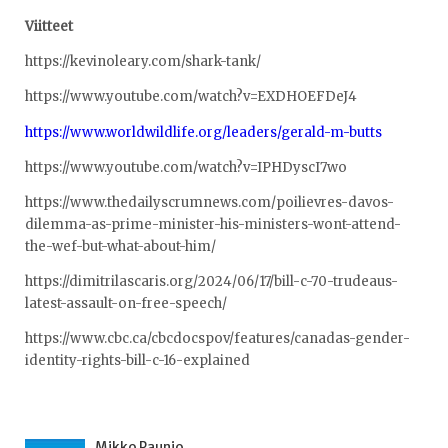
Viitteet
https://kevinoleary.com/shark-tank/
https://www.youtube.com/watch?v=EXDHOEFDeJ4
https://www.worldwildlife.org/leaders/gerald-m-butts
https://www.youtube.com/watch?v=IPHDyscI7wo
https://www.thedailyscrumnews.com/poilievres-davos-
dilemma-as-prime-minister-his-ministers-wont-attend-
the-wef-but-what-about-him/
https://dimitrilascaris.org/2024/06/17/bill-c-70-trudeaus-
latest-assault-on-free-speech/
https://www.cbc.ca/cbcdocspov/features/canadas-gender-
identity-rights-bill-c-16-explained
Mikko Paunio