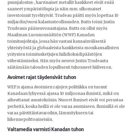
puunjalostus-, harvinaiset metallit hankkeet eivät enää
saaneet ympäristölupia ja näin mm. ulkomaiset
investoinnit tyrehtyivät. Trudeau päätti myös lopettaa 10
miljardin/vuosi kalastusteollisuuden. Butts toimi Justin
Trudeaun pääneuvonantajana. Butts on ollut myös
Maailman Luonnonsäätiön (WWF) Kanadan
toimitusjohtaja, jossa hän vastasi kansainvälisestä
yhteistyöstä ja globaaleista hankkeista monikansallisten
yritysten toimitusketjujen hiilidioksidipäästöjen
vähentämiseksi. Hän myös neuvoi Justin Trudeauta
säätämään talouden lopullisesti tuhonneet hiiliveron.
Avoimet rajat täydensivät tuhon
WEF:n ajama Avoimien rajojen politiikka on tuonut
Kanadaan lyhyessä ajassa 10 miljoonaa ihmistä, mikä on
aiheuttanut asuntokriisin. Nuoret ihmiset eivät voi perustaa
perheitä, koska heillä ei ole varaa asumiseen. Ihmisillä ei ole
varaa päivittäistavaroihin, lämmitykseen tai
liikennepolttoaineisiin.
Valtamedia varmisti Kanadan tuhon