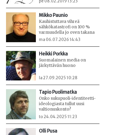
pe 08.02.2019 13:23
Mikko Paunio
Kauhistuttava vihreä
sähkökatastrofi on 100 %
varmuudella jo oven takana
ma 06.07.2026 14:43
Heikki Porkka
Suomalainen media on
järkyttävän huono
la 27.09.2025 10:28
Tapio Puolimatka
Onko sukupuoli-identiteetti-
ideologiasta tullut uusi
valtionuskonto?
to 24.04.2025 11:23
Olli Pusa