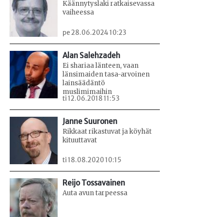
Käännytyslaki ratkaisevassa
vaiheessa
pe 28.06.2024 10:23
Alan Salehzadeh
Ei shariaa länteen, vaan
länsimaiden tasa-arvoinen
lainsäädäntö
muslimimaihin
ti 12.06.2018 11:53
Janne Suuronen
Rikkaat rikastuvat ja köyhät
kituuttavat
ti 18.08.2020 10:15
Reijo Tossavainen
Auta avun tarpeessa