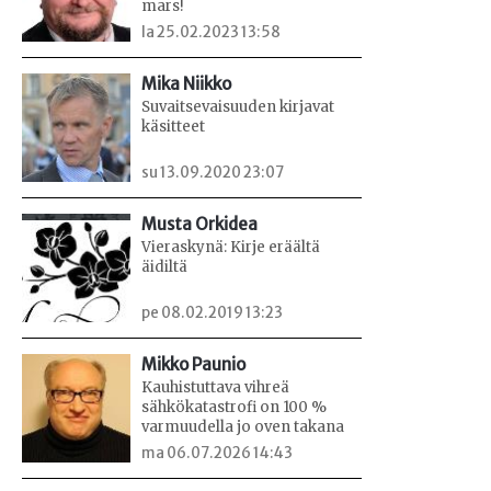
mars!
la 25.02.2023 13:58
Mika Niikko
Suvaitsevaisuuden kirjavat
käsitteet
su 13.09.2020 23:07
Musta Orkidea
Vieraskynä: Kirje eräältä
äidiltä
pe 08.02.2019 13:23
Mikko Paunio
Kauhistuttava vihreä
sähkökatastrofi on 100 %
varmuudella jo oven takana
ma 06.07.2026 14:43