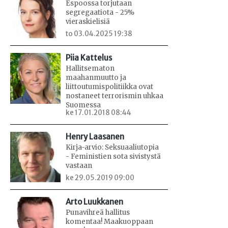
Espoossa torjutaan
segregaatiota - 25%
vieraskielisiä
to 03.04.2025 19:38
Piia Kattelus
Hallitsematon
maahanmuutto ja
liittoutumispolitiikka ovat
nostaneet terrorismin uhkaa
Suomessa
ke 17.01.2018 08:44
Henry Laasanen
Kirja-arvio: Seksuaaliutopia
- Feministien sota sivistystä
vastaan
ke 29.05.2019 09:00
Arto Luukkanen
Punavihreä hallitus
komentaa! Maakuoppaan