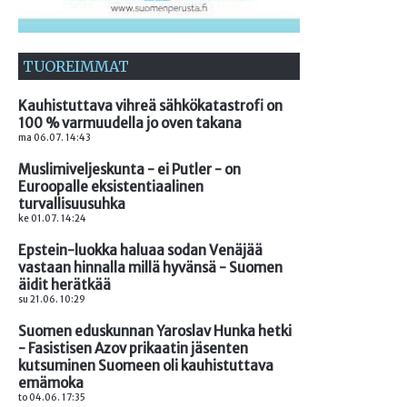
TUOREIMMAT
Kauhistuttava vihreä sähkökatastrofi on
100 % varmuudella jo oven takana
ma 06.07. 14:43
Muslimiveljeskunta - ei Putler - on
Euroopalle eksistentiaalinen
turvallisuusuhka
ke 01.07. 14:24
Epstein-luokka haluaa sodan Venäjää
vastaan hinnalla millä hyvänsä - Suomen
äidit herätkää
su 21.06. 10:29
Suomen eduskunnan Yaroslav Hunka hetki
- Fasistisen Azov prikaatin jäsenten
kutsuminen Suomeen oli kauhistuttava
emämoka
to 04.06. 17:35