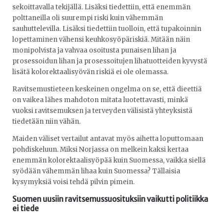
sekoittavalla tekijällä. Lisäksi tiedettiin, että enemmän
polttaneilla oli suurempi riski kuin vähemmän
sauhuttelevilla. Lisäksi tiedettiin tuolloin, että tupakoinnin
lopettaminen vähensi keuhkosyöpäriskiä. Mitään näin
monipolvista ja vahvaa osoitusta punaisen lihan ja
prosessoidun lihan ja prosessoitujen lihatuotteiden kyvystä
lisätä kolorektaalisyövän riskiä ei ole olemassa.
Ravitsemustieteen keskeinen ongelma on se, että dieettiä
on vaikea lähes mahdoton mitata luotettavasti, minkä
vuoksi ravitsemuksen ja terveyden välisistä yhteyksistä
tiedetään niin vähän.
Maiden väliset vertailut antavat myös aihetta loputtomaan
pohdiskeluun. Miksi Norjassa on melkein kaksi kertaa
enemmän kolorektaalisyöpää kuin Suomessa, vaikka siellä
syödään vähemmän lihaa kuin Suomessa? Tällaisia
kysymyksiä voisi tehdä pilvin pimein.
Suomen uusiin ravitsemussuosituksiin vaikutti politiikka
ei tiede