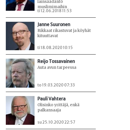
lainsäädäntö
muslimimaihin
ti 12.06.2018 11:53
Janne Suuronen
Rikkaat rikastuvat ja köyhät
kituuttavat
ti 18.08.2020 10:15
Reijo Tossavainen
Auta avun tarpeessa
to 19.03.2020 07:33
Pauli Vahtera
Olisinko yrittäjä, enkä
palkansaaja
su 25.10.2020 22:57