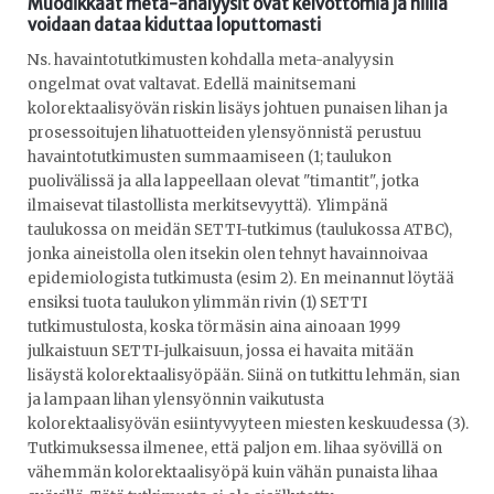
Muodikkaat meta-analyysit ovat kelvottomia ja niillä
voidaan dataa kiduttaa loputtomasti
Ns. havaintotutkimusten kohdalla meta-analyysin
ongelmat ovat valtavat. Edellä mainitsemani
kolorektaalisyövän riskin lisäys johtuen punaisen lihan ja
prosessoitujen lihatuotteiden ylensyönnistä perustuu
havaintotutkimusten summaamiseen (1; taulukon
puolivälissä ja alla lappeellaan olevat "timantit", jotka
ilmaisevat tilastollista merkitsevyyttä). Ylimpänä
taulukossa on meidän SETTI-tutkimus (taulukossa ATBC),
jonka aineistolla olen itsekin olen tehnyt havainnoivaa
epidemiologista tutkimusta (esim 2). En meinannut löytää
ensiksi tuota taulukon ylimmän rivin (1) SETTI
tutkimustulosta, koska törmäsin aina ainoaan 1999
julkaistuun SETTI-julkaisuun, jossa ei havaita mitään
lisäystä kolorektaalisyöpään. Siinä on tutkittu lehmän, sian
ja lampaan lihan ylensyönnin vaikutusta
kolorektaalisyövän esiintyvyyteen miesten keskuudessa (3).
Tutkimuksessa ilmenee, että paljon em. lihaa syövillä on
vähemmän kolorektaalisyöpä kuin vähän punaista lihaa