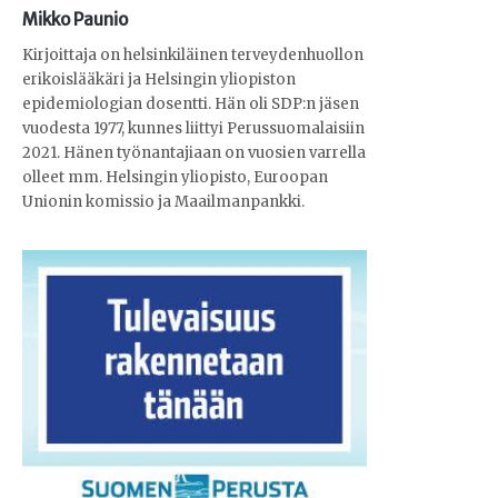
Mikko Paunio
Kirjoittaja on helsinkiläinen terveydenhuollon
erikoislääkäri ja Helsingin yliopiston
epidemiologian dosentti. Hän oli SDP:n jäsen
vuodesta 1977, kunnes liittyi Perussuomalaisiin
2021. Hänen työnantajiaan on vuosien varrella
olleet mm. Helsingin yliopisto, Euroopan
Unionin komissio ja Maailmanpankki.