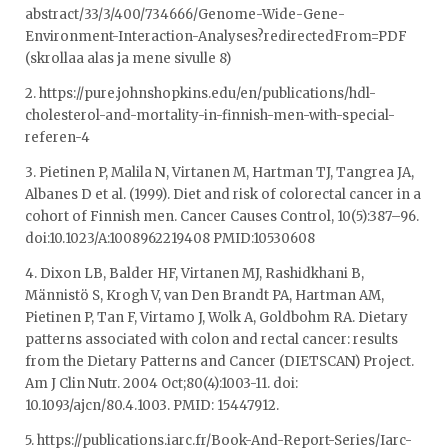
abstract/33/3/400/734666/Genome-Wide-Gene-
Environment-Interaction-Analyses?redirectedFrom=PDF
(skrollaa alas ja mene sivulle 8)
2. https://pure.johnshopkins.edu/en/publications/hdl-
cholesterol-and-mortality-in-finnish-men-with-special-
referen-4
3. Pietinen P, Malila N, Virtanen M, Hartman TJ, Tangrea JA,
Albanes D et al. (1999). Diet and risk of colorectal cancer in a
cohort of Finnish men. Cancer Causes Control, 10(5):387–96.
doi:10.1023/A:1008962219408 PMID:10530608
4. Dixon LB, Balder HF, Virtanen MJ, Rashidkhani B,
Männistö S, Krogh V, van Den Brandt PA, Hartman AM,
Pietinen P, Tan F, Virtamo J, Wolk A, Goldbohm RA. Dietary
patterns associated with colon and rectal cancer: results
from the Dietary Patterns and Cancer (DIETSCAN) Project.
Am J Clin Nutr. 2004 Oct;80(4):1003-11. doi:
10.1093/ajcn/80.4.1003. PMID: 15447912.
5. https://publications.iarc.fr/Book-And-Report-Series/Iarc-