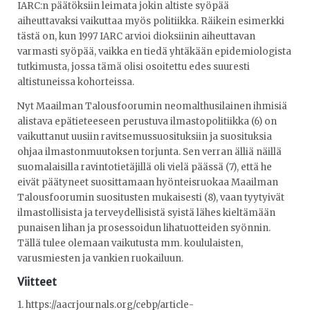
IARC:n päätöksiin leimata jokin altiste syöpää
aiheuttavaksi vaikuttaa myös politiikka. Räikein esimerkki
tästä on, kun 1997 IARC arvioi dioksiinin aiheuttavan
varmasti syöpää, vaikka en tiedä yhtäkään epidemiologista
tutkimusta, jossa tämä olisi osoitettu edes suuresti
altistuneissa kohorteissa.
Nyt Maailman Talousfoorumin neomalthusilainen ihmisiä
alistava epätieteeseen perustuva ilmastopolitiikka (6) on
vaikuttanut uusiin ravitsemussuosituksiin ja suosituksia
ohjaa ilmastonmuutoksen torjunta. Sen verran älliä näillä
suomalaisilla ravintotietäjillä oli vielä päässä (7), että he
eivät päätyneet suosittamaan hyönteisruokaa Maailman
Talousfoorumin suositusten mukaisesti (8), vaan tyytyivät
ilmastollisista ja terveydellisistä syistä lähes kieltämään
punaisen lihan ja prosessoidun lihatuotteiden syönnin.
Tällä tulee olemaan vaikutusta mm. koululaisten,
varusmiesten ja vankien ruokailuun.
Viitteet
1. https://aacrjournals.org/cebp/article-