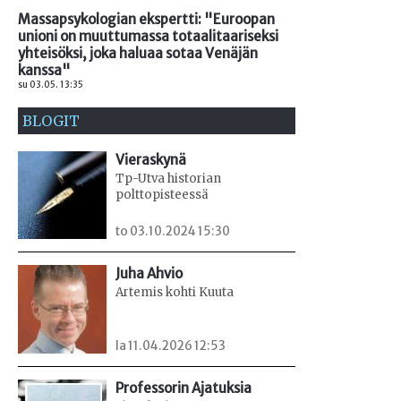
Massapsykologian ekspertti: "Euroopan
unioni on muuttumassa totaalitaariseksi
yhteisöksi, joka haluaa sotaa Venäjän
kanssa"
su 03.05. 13:35
BLOGIT
Vieraskynä
Tp-Utva historian
polttopisteessä
to 03.10.2024 15:30
Juha Ahvio
Artemis kohti Kuuta
la 11.04.2026 12:53
Professorin Ajatuksia