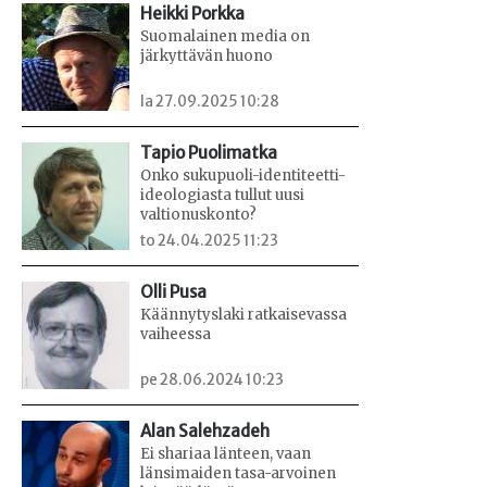
Heikki Porkka
Suomalainen media on
järkyttävän huono
la 27.09.2025 10:28
Tapio Puolimatka
Onko sukupuoli-identiteetti-
ideologiasta tullut uusi
valtionuskonto?
to 24.04.2025 11:23
Olli Pusa
Käännytyslaki ratkaisevassa
vaiheessa
pe 28.06.2024 10:23
Alan Salehzadeh
Ei shariaa länteen, vaan
länsimaiden tasa-arvoinen