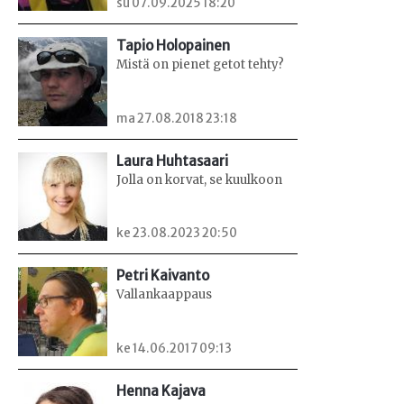
su 07.09.2025 18:20
Tapio Holopainen
Mistä on pienet getot tehty?
ma 27.08.2018 23:18
Laura Huhtasaari
Jolla on korvat, se kuulkoon
ke 23.08.2023 20:50
Petri Kaivanto
Vallankaappaus
ke 14.06.2017 09:13
Henna Kajava