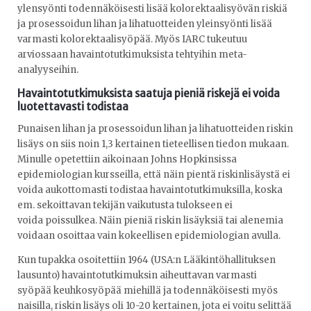
ylensyönti todennäköisesti lisää kolorektaalisyövän riskiä
ja prosessoidun lihan ja lihatuotteiden yleinsyönti lisää
varmasti kolorektaalisyöpää. Myös IARC tukeutuu
arviossaan havaintotutkimuksista tehtyihin meta-
analyyseihin.
Havaintotutkimuksista saatuja pieniä riskejä ei voida
luotettavasti todistaa
Punaisen lihan ja prosessoidun lihan ja lihatuotteiden riskin
lisäys on siis noin 1,3 kertainen tieteellisen tiedon mukaan.
Minulle opetettiin aikoinaan Johns Hopkinsissa
epidemiologian kursseilla, että näin pientä riskinlisäystä ei
voida aukottomasti todistaa havaintotutkimuksilla, koska
em. sekoittavan tekijän vaikutusta tulokseen ei
voida poissulkea. Näin pieniä riskin lisäyksiä tai alenemia
voidaan osoittaa vain kokeellisen epidemiologian avulla.
Kun tupakka osoitettiin 1964 (USA:n Lääkintöhallituksen
lausunto) havaintotutkimuksin aiheuttavan varmasti
syöpää keuhkosyöpää miehillä ja todennäköisesti myös
naisilla, riskin lisäys oli 10-20 kertainen, jota ei voitu selittää