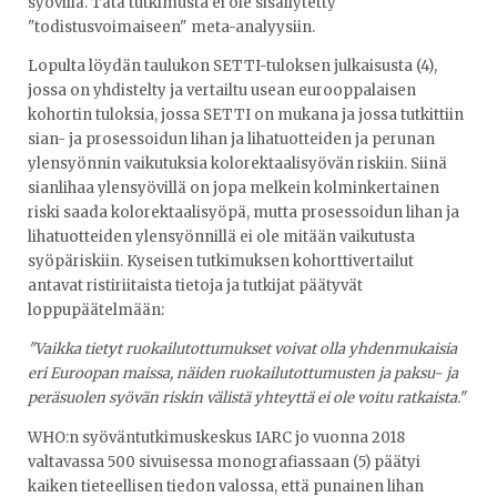
syövillä. Tätä tutkimusta ei ole sisällytetty
"todistusvoimaiseen" meta-analyysiin.
Lopulta löydän taulukon SETTI-tuloksen julkaisusta (4),
jossa on yhdistelty ja vertailtu usean eurooppalaisen
kohortin tuloksia, jossa SETTI on mukana ja jossa tutkittiin
sian- ja prosessoidun lihan ja lihatuotteiden ja perunan
ylensyönnin vaikutuksia kolorektaalisyövän riskiin. Siinä
sianlihaa ylensyövillä on jopa melkein kolminkertainen
riski saada kolorektaalisyöpä, mutta prosessoidun lihan ja
lihatuotteiden ylensyönnillä ei ole mitään vaikutusta
syöpäriskiin. Kyseisen tutkimuksen kohorttivertailut
antavat ristiriitaista tietoja ja tutkijat päätyvät
loppupäätelmään:
"Vaikka tietyt ruokailutottumukset voivat olla yhdenmukaisia ​​
eri Euroopan maissa, näiden ruokailutottumusten ja paksu- ja
peräsuolen syövän riskin välistä yhteyttä ei ole voitu ratkaista."
WHO:n syöväntutkimuskeskus IARC jo vuonna 2018
valtavassa 500 sivuisessa monografiassaan (5) päätyi
kaiken tieteellisen tiedon valossa, että punainen lihan