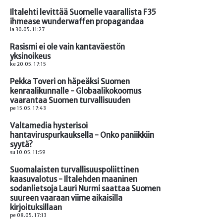
Iltalehti levittää Suomelle vaarallista F35
ihmease wunderwaffen propagandaa
la 30.05. 11:27
Rasismi ei ole vain kantaväestön
yksinoikeus
ke 20.05. 17:15
Pekka Toveri on häpeäksi Suomen
kenraalikunnalle - Globaalikokoomus
vaarantaa Suomen turvallisuuden
pe 15.05. 17:43
Valtamedia hysterisoi
hantaviruspurkauksella - Onko paniikkiin
syytä?
su 10.05. 11:59
Suomalaisten turvallisuuspoliittinen
kaasuvalotus - Iltalehden maaninen
sodanlietsoja Lauri Nurmi saattaa Suomen
suureen vaaraan viime aikaisilla
kirjoituksillaan
pe 08.05. 17:13