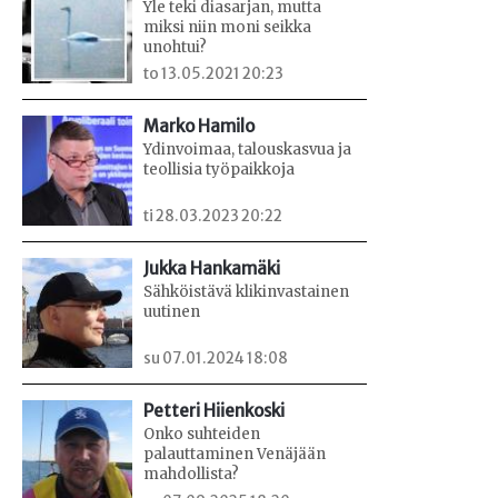
Yle teki diasarjan, mutta
miksi niin moni seikka
unohtui?
to 13.05.2021 20:23
Marko Hamilo
Ydinvoimaa, talouskasvua ja
teollisia työpaikkoja
ti 28.03.2023 20:22
Jukka Hankamäki
Sähköistävä klikinvastainen
uutinen
su 07.01.2024 18:08
Petteri Hiienkoski
Onko suhteiden
palauttaminen Venäjään
mahdollista?