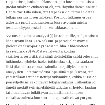
Hopkinsissa, jonka mielilause ns. post hoc tutkimuksista
(tiedät tuloksen etukäteen), oli, että "lopulta data tunnusti".
Hän viittasi tällä siihen, että tarpeeksi kidutettuaan dataa
tutkija saa mieluisen tuloksen. Post hoc tutkimus eroaa
aidosta a priori tutkimuksesta, jossa avoimin mielin
testataan hypoteesia ilman ennakkoasenteita.
Nyt uusin ns. meta-analyysi (1) kertoo meille, että punaisen
lihan syönti lisää 30 % paksun- ja peräsuolensyövän
(kolorektaalisyöpä) ja prosessoitu liha ja lihatuotteet
lisäävät riskiä 31 %. Meta-analyysi tarkoittaa
yksinkertaisesti sitä, että siinä yhdistetään kaikki relevantit
tutkimukset yhdeksi isoksi tutkimukseksi, jotta saadaan
lisää tilastollista voimaa. Minulla on epäilykseni meta-
analyysien luotettavuudesta jopa siinä tapauksessa, että
yhdistellään satunnaistettuja tutkimuksia, vaikka niissä on
poissuljettu ns. sekoittavan tekijän vaikutus. Tällöinkin voi
ilmetä merkittäviä virhelähteitä tutkittavan hoidon laadun
tai ilmaantuvan tutkittavan taudin ilmaantumisen
vertailtavuudesta, kun seuranta-ajat vaihtelevat ym ym.