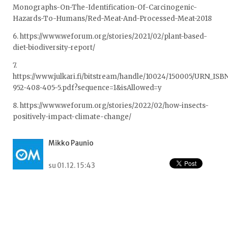
Monographs-On-The-Identification-Of-Carcinogenic-
Hazards-To-Humans/Red-Meat-And-Processed-Meat-2018
6. https://www.weforum.org/stories/2021/02/plant-based-
diet-biodiversity-report/
7.
https://www.julkari.fi/bitstream/handle/10024/150005/URN_ISB
952-408-405-5.pdf?sequence=1&isAllowed=y
8. https://www.weforum.org/stories/2022/02/how-insects-
positively-impact-climate-change/
Mikko Paunio
su 01.12. 15:43