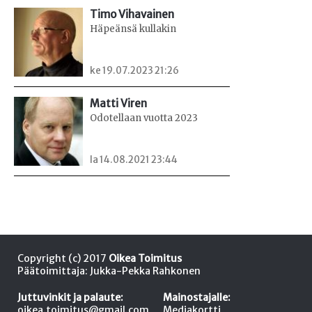
Timo Vihavainen
Häpeänsä kullakin
ke 19.07.2023 21:26
Matti Viren
Odotellaan vuotta 2023
la 14.08.2021 23:44
Copyright (c) 2017
Oikea Toimitus
Päätoimittaja: Jukka-Pekka Rahkonen
Juttuvinkit ja palaute:
Mainostajalle:
oikea.toimitus@gmail.com
Mediakortti