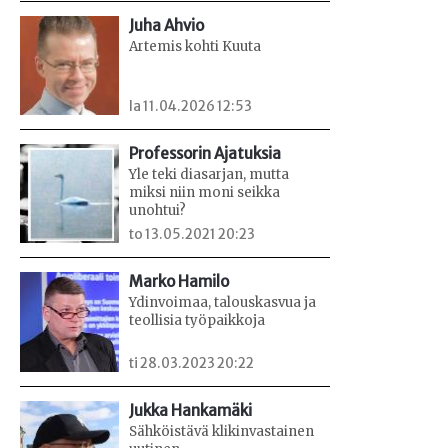
Juha Ahvio
Artemis kohti Kuuta
la 11.04.2026 12:53
Professorin Ajatuksia
Yle teki diasarjan, mutta
miksi niin moni seikka
unohtui?
to 13.05.2021 20:23
Marko Hamilo
Ydinvoimaa, talouskasvua ja
teollisia työpaikkoja
ti 28.03.2023 20:22
Jukka Hankamäki
Sähköistävä klikinvastainen