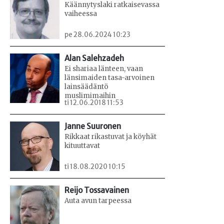
Käännytyslaki ratkaisevassa
vaiheessa
pe 28.06.2024 10:23
Alan Salehzadeh
Ei shariaa länteen, vaan
länsimaiden tasa-arvoinen
lainsäädäntö
muslimimaihin
ti 12.06.2018 11:53
Janne Suuronen
Rikkaat rikastuvat ja köyhät
kituuttavat
ti 18.08.2020 10:15
Reijo Tossavainen
Auta avun tarpeessa