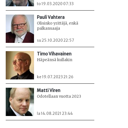
to 19.03.2020 07:33
Pauli Vahtera
Olisinko yrittäjä, enkä
palkansaaja
su 25.10.2020 22:57
Timo Vihavainen
Häpeänsä kullakin
ke 19.07.2023 21:26
Matti Viren
Odotellaan vuotta 2023
la 14.08.2021 23:44