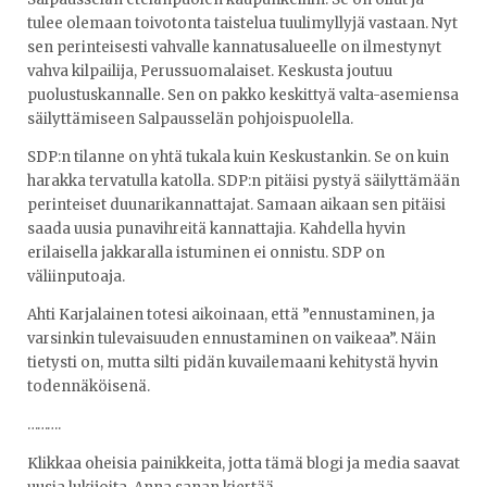
tulee olemaan toivotonta taistelua tuulimyllyjä vastaan. Nyt
sen perinteisesti vahvalle kannatusalueelle on ilmestynyt
vahva kilpailija, Perussuomalaiset. Keskusta joutuu
puolustuskannalle. Sen on pakko keskittyä valta-asemiensa
säilyttämiseen Salpausselän pohjoispuolella.
SDP:n tilanne on yhtä tukala kuin Keskustankin. Se on kuin
harakka tervatulla katolla. SDP:n pitäisi pystyä säilyttämään
perinteiset duunarikannattajat. Samaan aikaan sen pitäisi
saada uusia punavihreitä kannattajia. Kahdella hyvin
erilaisella jakkaralla istuminen ei onnistu. SDP on
väliinputoaja.
Ahti Karjalainen totesi aikoinaan, että ”ennustaminen, ja
varsinkin tulevaisuuden ennustaminen on vaikeaa”. Näin
tietysti on, mutta silti pidän kuvailemaani kehitystä hyvin
todennäköisenä.
……….
Klikkaa oheisia painikkeita, jotta tämä blogi ja media saavat