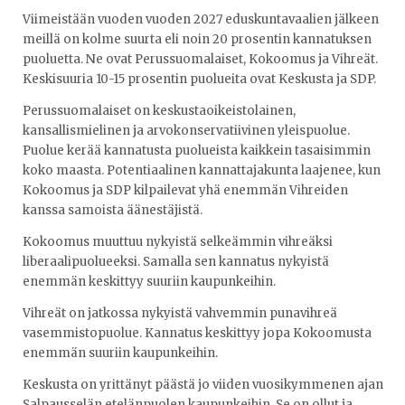
Viimeistään vuoden vuoden 2027 eduskuntavaalien jälkeen
meillä on kolme suurta eli noin 20 prosentin kannatuksen
puoluetta. Ne ovat Perussuomalaiset, Kokoomus ja Vihreät.
Keskisuuria 10-15 prosentin puolueita ovat Keskusta ja SDP.
Perussuomalaiset on keskustaoikeistolainen,
kansallismielinen ja arvokonservatiivinen yleispuolue.
Puolue kerää kannatusta puolueista kaikkein tasaisimmin
koko maasta. Potentiaalinen kannattajakunta laajenee, kun
Kokoomus ja SDP kilpailevat yhä enemmän Vihreiden
kanssa samoista äänestäjistä.
Kokoomus muuttuu nykyistä selkeämmin vihreäksi
liberaalipuolueeksi. Samalla sen kannatus nykyistä
enemmän keskittyy suuriin kaupunkeihin.
Vihreät on jatkossa nykyistä vahvemmin punavihreä
vasemmistopuolue. Kannatus keskittyy jopa Kokoomusta
enemmän suuriin kaupunkeihin.
Keskusta on yrittänyt päästä jo viiden vuosikymmenen ajan
Salpausselän etelänpuolen kaupunkeihin. Se on ollut ja