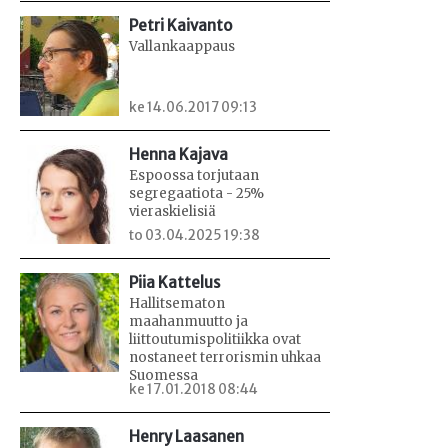
Petri Kaivanto
Vallankaappaus
ke 14.06.2017 09:13
Henna Kajava
Espoossa torjutaan
segregaatiota - 25%
vieraskielisiä
to 03.04.2025 19:38
Piia Kattelus
Hallitsematon
maahanmuutto ja
liittoutumispolitiikka ovat
nostaneet terrorismin uhkaa
Suomessa
ke 17.01.2018 08:44
Henry Laasanen