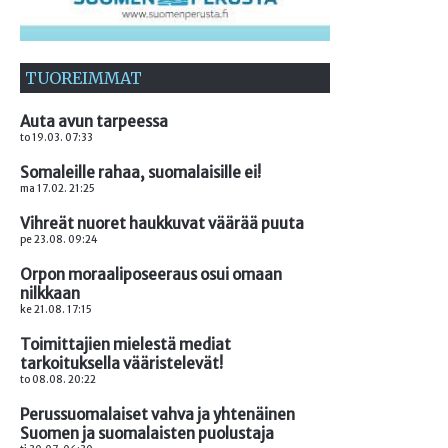
TUOREIMMAT
Auta avun tarpeessa
to 19.03. 07:33
Somaleille rahaa, suomalaisille ei!
ma 17.02. 21:25
Vihreät nuoret haukkuvat väärää puuta
pe 23.08. 09:24
Orpon moraaliposeeraus osui omaan
nilkkaan
ke 21.08. 17:15
Toimittajien mielestä mediat
tarkoituksella vääristelevät!
to 08.08. 20:22
Perussuomalaiset vahva ja yhtenäinen
Suomen ja suomalaisten puolustaja