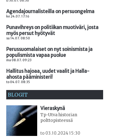
ti 30.07. 06:30
Agendajournalisteilla on persuongelma
ke 24.07. 17:16
Punavihreys on politiikan muotiväri, josta
myös persut hyötyvät
su 14.07. 08:50
Perussuomalaiset on nyt soinismista ja
populismista vapaa puolue
ma 08.07. 09:23
Hallitus hajoaa, uudet vaalit ja Halla-
ahosta pääministeri!
to 04.07. 08:35
BLOGIT
Vieraskynä
Tp-Utva historian
polttopisteessä
to 03.10.2024 15:30