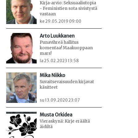
Kirja-arvio: Seksuaaliutopia
- Feministien sota sivistystä
vastaan
ke 29.05.2019 09:00
Arto Luukkanen
Punavihreä hallitus
komentaa! Maakuoppaan
mars!
la 25.02.2023 13:58
Mika Niikko
Suvaitsevaisuuden kirjavat
käsitteet
su 13.09.2020 23:07
Musta Orkidea
Vieraskynä: Kirje eräältä
äidiltä