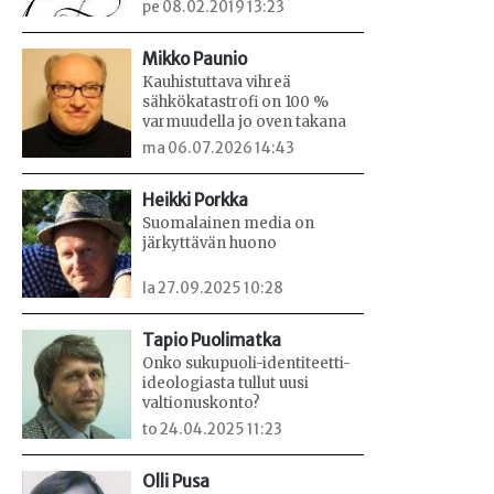
pe 08.02.2019 13:23
Mikko Paunio
Kauhistuttava vihreä
sähkökatastrofi on 100 %
varmuudella jo oven takana
ma 06.07.2026 14:43
Heikki Porkka
Suomalainen media on
järkyttävän huono
la 27.09.2025 10:28
Tapio Puolimatka
Onko sukupuoli-identiteetti-
ideologiasta tullut uusi
valtionuskonto?
to 24.04.2025 11:23
Olli Pusa