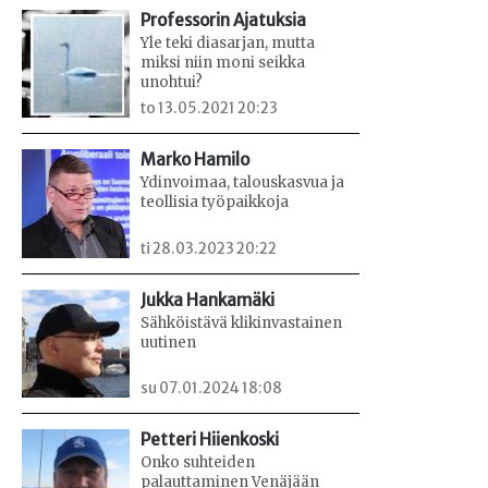
Professorin Ajatuksia
Yle teki diasarjan, mutta
miksi niin moni seikka
unohtui?
to 13.05.2021 20:23
Marko Hamilo
Ydinvoimaa, talouskasvua ja
teollisia työpaikkoja
ti 28.03.2023 20:22
Jukka Hankamäki
Sähköistävä klikinvastainen
uutinen
su 07.01.2024 18:08
Petteri Hiienkoski
Onko suhteiden
palauttaminen Venäjään