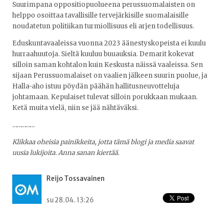
Suurimpana oppositiopuolueena perussuomalaisten on
helppo osoittaa tavallisille tervejärkisille suomalaisille
noudatetun politiikan turmiollisuus eli arjen todellisuus.
Eduskuntavaaleissa vuonna 2023 äänestyskopeista ei kuulu
hurraahuutoja. Sieltä kuuluu buuauksia. Demarit kokevat
silloin saman kohtalon kuin Keskusta näissä vaaleissa. Sen
sijaan Perussuomalaiset on vaalien jälkeen suurin puolue, ja
Halla-aho istuu pöydän päähän hallitusneuvotteluja
johtamaan. Kepulaiset tulevat silloin porukkaan mukaan.
Ketä muita vielä, niin se jää nähtäväksi.
……………
Klikkaa oheisia painikkeita, jotta tämä blogi ja media saavat
uusia lukijoita. Anna sanan kiertää.
Reijo Tossavainen
su 28.04. 13:26