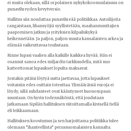
ei muita olekaan, sillä orpolainen nykykokoomuslaisuus on
punavihreyden kevytversio.
Hallitus siis noudattaa punavihreää politiikkaa. Autoilijoita
rangaistaan, lihansyöjiä syyllistetään, maahanmuuttajien
paapominen jatkuu ja yrityksien kilpailukykyä
heikennetään. Ja paljon, paljon muuta kansalaisten arkea ja
elämää vaikeuttavaa touhutaan.
Rinne lupasi vaalien alla kaikille kaikkea hyvää. Hän ei
osannut sanoa edes miljardin tarkkuudella, mitä nuo
katteettomat lupaukset lopulta maksavat.
Jostakin pitäisi löytyä uutta jaettavaa, jotta lupaukset
voitaisiin edes osittain toteuttaa. Ylimääräisiä euroja ei
löydy, sillä suhdanteet ovat kääntyneet huonompaan
suuntaan. On hyvin todennäköistä, että joudutaan
jatkamaan Sipilän hallituksen viitoittamalla kivisellä tiellä
eli leikkaamaan.
Hallituksen koostumus ja sen harjoittama politiikka tulee
olemaan ”ihanteellista” perussuomalaisten kannalta.