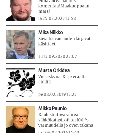
Punavihreä hallitus
komentaa! Maakuoppaan
mars!
la 25.02.2023 13:58
Mika Niikko
Suvaitsevaisuuden kirjavat
käsitteet
su 13.09.2020 23:07
Musta Orkidea
Vieraskynä: Kirje eräältä
äidiltä
pe 08.02.2019 13:23
Mikko Paunio
Kauhistuttava vihreä
sähkökatastrofi on 100 %
varmuudella jo oven takana
ma 06.07.2026 14:43