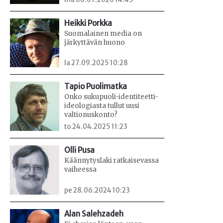
Heikki Porkka
Suomalainen media on
järkyttävän huono
la 27.09.2025 10:28
Tapio Puolimatka
Onko sukupuoli-identiteetti-
ideologiasta tullut uusi
valtionuskonto?
to 24.04.2025 11:23
Olli Pusa
Käännytyslaki ratkaisevassa
vaiheessa
pe 28.06.2024 10:23
Alan Salehzadeh