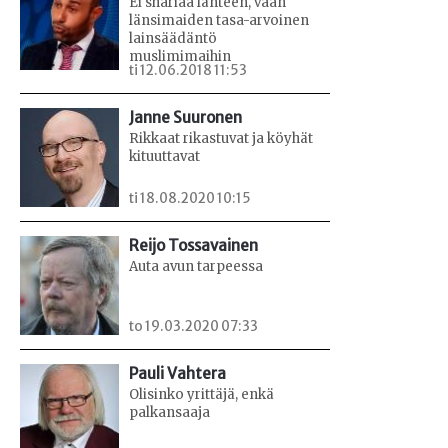
Ei shariaa länteen, vaan
länsimaiden tasa-arvoinen
lainsäädäntö
muslimimaihin
ti 12.06.2018 11:53
Janne Suuronen
Rikkaat rikastuvat ja köyhät
kituuttavat
ti 18.08.2020 10:15
Reijo Tossavainen
Auta avun tarpeessa
to 19.03.2020 07:33
Pauli Vahtera
Olisinko yrittäjä, enkä
palkansaaja