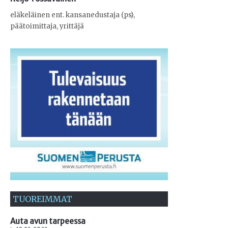
eläkeläinen ent. kansanedustaja (ps),
päätoimittaja, yrittäjä
TUOREIMMAT
Auta avun tarpeessa