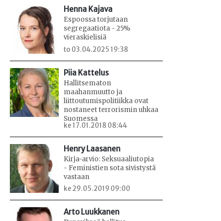
Henna Kajava
Espoossa torjutaan
segregaatiota - 25%
vieraskielisiä
to 03.04.2025 19:38
Piia Kattelus
Hallitsematon
maahanmuutto ja
liittoutumispolitiikka ovat
nostaneet terrorismin uhkaa
Suomessa
ke 17.01.2018 08:44
Henry Laasanen
Kirja-arvio: Seksuaaliutopia
- Feministien sota sivistystä
vastaan
ke 29.05.2019 09:00
Arto Luukkanen