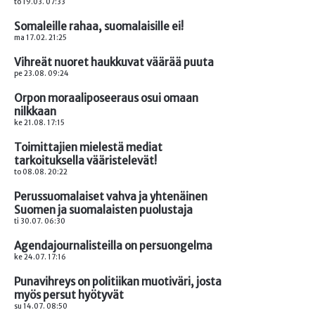
to 19.03. 07:33
Somaleille rahaa, suomalaisille ei!
ma 17.02. 21:25
Vihreät nuoret haukkuvat väärää puuta
pe 23.08. 09:24
Orpon moraaliposeeraus osui omaan
nilkkaan
ke 21.08. 17:15
Toimittajien mielestä mediat
tarkoituksella vääristelevät!
to 08.08. 20:22
Perussuomalaiset vahva ja yhtenäinen
Suomen ja suomalaisten puolustaja
ti 30.07. 06:30
Agendajournalisteilla on persuongelma
ke 24.07. 17:16
Punavihreys on politiikan muotiväri, josta
myös persut hyötyvät
su 14.07. 08:50