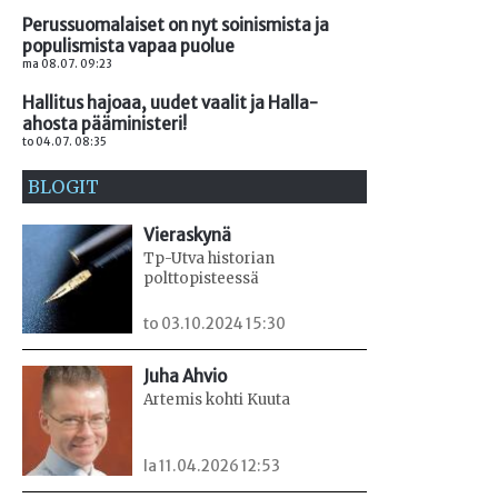
Perussuomalaiset on nyt soinismista ja
populismista vapaa puolue
ma 08.07. 09:23
Hallitus hajoaa, uudet vaalit ja Halla-
ahosta pääministeri!
to 04.07. 08:35
BLOGIT
Vieraskynä
Tp-Utva historian
polttopisteessä
to 03.10.2024 15:30
Juha Ahvio
Artemis kohti Kuuta
la 11.04.2026 12:53