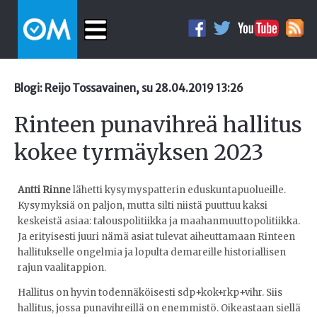
Blogi: Reijo Tossavainen, su 28.04.2019 13:26
Rinteen punavihreä hallitus
kokee tyrmäyksen 2023
Antti Rinne
lähetti kysymyspatterin eduskuntapuolueille.
Kysymyksiä on paljon, mutta silti niistä puuttuu kaksi
keskeistä asiaa: talouspolitiikka ja maahanmuuttopolitiikka.
Ja erityisesti juuri nämä asiat tulevat aiheuttamaan Rinteen
hallitukselle ongelmia ja lopulta demareille historiallisen
rajun vaalitappion.
Hallitus on hyvin todennäköisesti sdp+kok+rkp+vihr. Siis
hallitus, jossa punavihreillä on enemmistö. Oikeastaan siellä