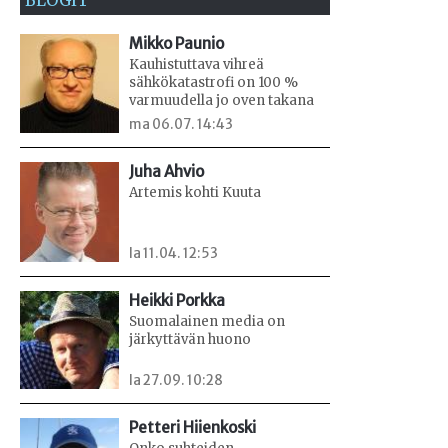
BLOGIT
Mikko Paunio
Kauhistuttava vihreä
sähkökatastrofi on 100 %
varmuudella jo oven takana
ma 06.07. 14:43
Juha Ahvio
Artemis kohti Kuuta
la 11.04. 12:53
Heikki Porkka
Suomalainen media on
järkyttävän huono
la 27.09. 10:28
Petteri Hiienkoski