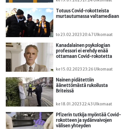
ke 19.07.2023 21:24 Ulkomaat
Totuus Covid-rokotteista 
murtautumassa valtamediaan
to 23.02.2023 20:47 Ulkomaat
Kanadalainen psykologian 
professori ei erehdy enää 
ottamaan Covid-rokotetta
ke 15.02.2023 23:26 Ulkomaat
Nainen pidätettiin 
äänettömästä rukoilusta 
Briteissä
ke 18.01.2023 22:43 Ulkomaat
Pfizerin tutkija myöntää Covid-
rokotteen ja sydänvaivojen 
välisen yhteyden