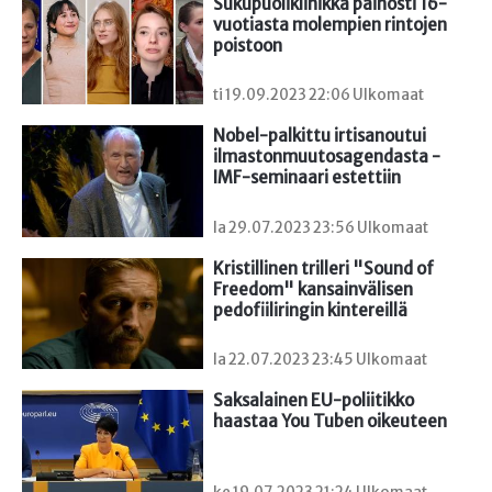
Sukupuoliklinikka painosti 16-
vuotiasta molempien rintojen 
poistoon
ti 19.09.2023 22:06 Ulkomaat
Nobel-palkittu irtisanoutui 
ilmastonmuutosagendasta - 
IMF-seminaari estettiin
la 29.07.2023 23:56 Ulkomaat
Kristillinen trilleri "Sound of 
Freedom" kansainvälisen 
pedofiiliringin kintereillä
la 22.07.2023 23:45 Ulkomaat
Saksalainen EU-poliitikko 
haastaa You Tuben oikeuteen