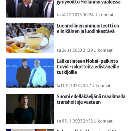
jymyvoitto Hollannin vaaleissa
to 14.12.2023 00:24 Ulkomaat
Luonnollinen immuniteetti on 
elinikäinen ja luodinkestävä
su 26.11.2023 21:29 Ulkomaat
Lääketieteen Nobel-palkinto 
Covid -rokotteita edistäneille 
tutkijoille
la 11.11.2023 23:27 Ulkomaat
Suomi edelläkävijänä maailmalla 
transhoitoja vastaan
su 05.11.2023 21:32 Ulkomaat