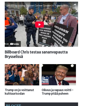
Billboard Chris testaa sananvapautta
Brysselissä
Trump on jo voittanut
Oikeus ja vapaus voitti -
kulttuurisodan
Trump pitää puheen