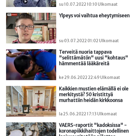
su 10.07.2022 10:10 Ulkomaat
Ylpeys voi vaihtua eheytymiseen
su 03.07.2022 01:02 Ulkomaat
Terveitä nuoria tappava 
"selittämätön" uusi "kohtaus" 
hämmentää lääkäreitä
ke 29.06.2022 22:49 Ulkomaat
Kaikkien mustien elämällä ei ole 
merkitystä? 50 kristittyä 
murhattiin heidän kirkkoonsa
la 25.06.2022 17:13 Ulkomaat
VAERS-raportit "kadoksissa" - 
koronapiikkihaittojen todellinen 