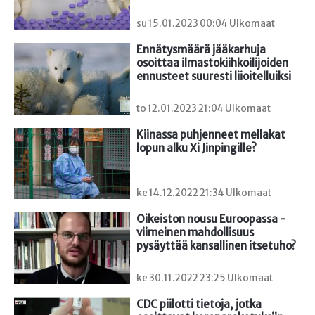
su 15.01.2023 00:04 Ulkomaat
Ennätysmäärä jääkarhuja 
osoittaa ilmastokiihkoilijoiden 
ennusteet suuresti liioitelluiksi
to 12.01.2023 21:04 Ulkomaat
Kiinassa puhjenneet mellakat 
lopun alku Xi Jinpingille?
ke 14.12.2022 21:34 Ulkomaat
Oikeiston nousu Euroopassa - 
viimeinen mahdollisuus 
pysäyttää kansallinen itsetuho?
ke 30.11.2022 23:25 Ulkomaat
CDC piilotti tietoja, jotka 