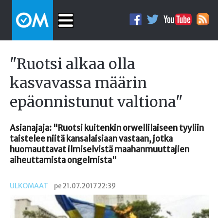
"Ruotsi alkaa olla
kasvavassa määrin
epäonnistunut valtiona"
Asianajaja: "Ruotsi kuitenkin orwellilaiseen tyyliin
taistelee niitä kansalaisiaan vastaan, jotka
huomauttavat ilmiselvistä maahanmuuttajien
aiheuttamista ongelmista"
ULKOMAAT
pe 21.07.2017 22:39