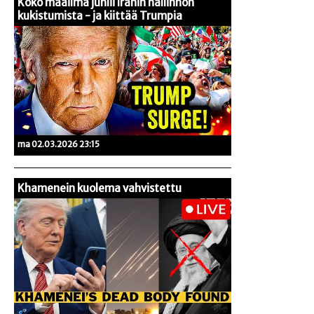
Koko maailma juhlii Iranin hallinnon
kukistumista - ja kiittää Trumpia
ma 02.03.2026 23:15
Khamenein kuolema vahvistettu