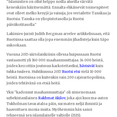
"Islamistien on ollut helppo noilla alueilla värvätä
kenenkään häiritsemättä. Ennalta ehkäisevät toimenpiteet
ovat olleet melko kesyjä ja vaisuja, jos vertailette Tanskaa ja
Ruotsia. Tanska on yliopistotasolla ja Ruotsi
päiväkotitasolla."
Lakimies-juristi Judith Bergman arvelee artikkelissaan, että
Ruotsissa saattaa olla jopa enemmän jihadisteja kuin Säpo
uskookaan.
Vuonna 2015 siirtolaiskriisin ollessa huipussaan Ruotsi
vastaanotti yli 160 000 maahanmuuttajaa. 14 000 heistä,
joiden kerrottiin joutuvan karkotettaviksi,
hävisivät
kuin
tuhka tuuleen. Huhtikuussa 2017
Ruotsi etsi
vielä 10 000
heistä. Ruotsissa on kuitenkin vain 200 rajavartiopoliisia,
joiden tehtävänä on etsiä heitä.
Yksi "kadonnut maahanmuuttaja" oli nimenomaan
uzbekistanilainen
Rakhmat Akilov
, joka ajoi kuorma-auton
Tukholman tavarataloa päin, surmaten neljä ihmistä ja
haavoittaen monia muita. Myöhemmin hän sanoi
tehneensä sen islamilaiselle valtiolle (ISIS).