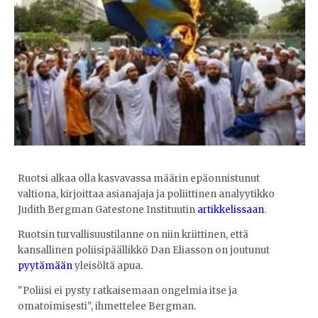
Ruotsi alkaa olla kasvavassa määrin epäonnistunut
valtiona, kirjoittaa asianajaja ja poliittinen analyytikko
Judith Bergman Gatestone Instituutin
artikkelissaan
.
Ruotsin turvallisuustilanne on niin kriittinen, että
kansallinen poliisipäällikkö Dan Eliasson on joutunut
pyytämään
yleisöltä apua.
"Poliisi ei pysty ratkaisemaan ongelmia itse ja
omatoimisesti", ihmettelee Bergman.