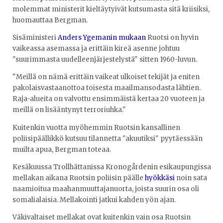
molemmat ministerit kieltäytyivät kutsumasta sitä kriisiksi,
huomauttaa Bergman.
Sisäministeri
Anders Ygemanin mukaan
Ruotsi on hyvin
vaikeassa asemassa ja erittäin kireä asenne johtuu
"suurimmasta uudelleenjärjestelystä" sitten 1960-luvun.
"Meillä on nämä erittäin vaikeat ulkoiset tekijät ja eniten
pakolaisvastaanottoa toisesta maailmansodasta lähtien.
Raja-alueita on valvottu ensimmäistä kertaa 20 vuoteen ja
meillä on lisääntynyt terroriuhka."
Kuitenkin vuotta myöhemmin Ruotsin kansallinen
poliisipäällikkö kutsuu tilannetta "akuutiksi" pyytäessään
muilta apua, Bergman toteaa.
Kesäkuussa Trollhättanissa Kronogårdenin esikaupungissa
mellakan aikana Ruotsin poliisin päälle
hyökkäsi
noin sata
naamioitua maahanmuuttajanuorta, joista suurin osa oli
somalialaisia. Mellakointi jatkui kahden yön ajan.
Väkivaltaiset mellakat ovat kuitenkin vain osa Ruotsin