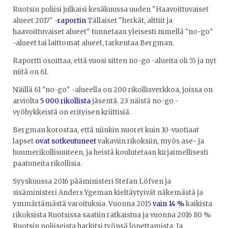
Ruotsin poliisi julkaisi kesäkuussa uuden "Haavoittuvaiset
alueet 2017" -
raportin
Tällaiset "herkät, alttiit ja
haavoittuvaiset alueet" tunnetaan yleisesti nimellä "no-go"
-alueet tai laittomat alueet, tarkentaa Bergman.
Raportti osoittaa, että vuosi sitten no-go -alueita oli 55 ja nyt
niitä on 61.
Näillä 61 "no-go" -alueella on 200 rikollisverkkoa, joissa on
arviolta
5 000 rikollista
jäsentä. 23 näistä no-go -
vyöhykkeistä on erityisen kriittisiä.
Bergman korostaa, että niinkin nuoret kuin 10-vuotiaat
lapset
ovat sotkeutuneet
vakaviin rikoksiin, myös ase- ja
huumerikollisuuteen, ja heistä koulutetaan kirjaimellisesti
paatuneita rikollisia.
Syyskuussa 2016 pääministeri Stefan Löfven ja
sisäministeri Anders Ygeman kieltäytyivät näkemästä ja
ymmärtämästä varoituksia. Vuonna 2015
vain 14 %
kaikista
rikoksista Ruotsissa saatiin ratkaistua ja vuonna 2016 80 %
Ruotsin poliiseista harkitsi työnsä lopettamista. Ja