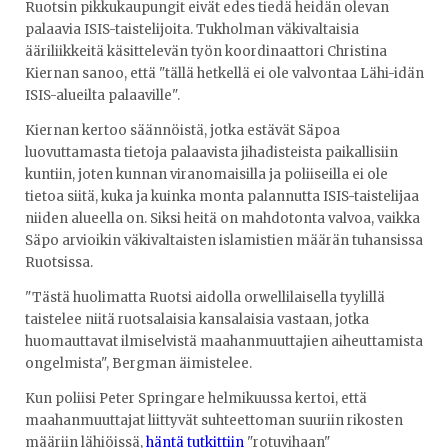
Ruotsin pikkukaupungit eivät edes tiedä heidän olevan
palaavia ISIS-taistelijoita. Tukholman väkivaltaisia
ääriliikkeitä käsittelevän työn koordinaattori Christina
Kiernan sanoo, että "tällä hetkellä ei ole valvontaa Lähi-idän
ISIS-alueilta palaaville".
Kiernan kertoo säännöistä, jotka estävät Säpoa
luovuttamasta tietoja palaavista jihadisteista paikallisiin
kuntiin, joten kunnan viranomaisilla ja poliiseilla ei ole
tietoa siitä, kuka ja kuinka monta palannutta ISIS-taistelijaa
niiden alueella on. Siksi heitä on mahdotonta valvoa, vaikka
Säpo arvioikin väkivaltaisten islamistien määrän tuhansissa
Ruotsissa.
"Tästä huolimatta Ruotsi aidolla orwellilaisella tyylillä
taistelee niitä ruotsalaisia ​​kansalaisia vastaan, jotka
huomauttavat ilmiselvistä maahanmuuttajien aiheuttamista
ongelmista", Bergman äimistelee.
Kun poliisi Peter Springare helmikuussa kertoi, että
maahanmuuttajat liittyvät suhteettoman suuriin rikosten
määriin lähiöissä,
häntä tutkittiin
"rotuvihaan"