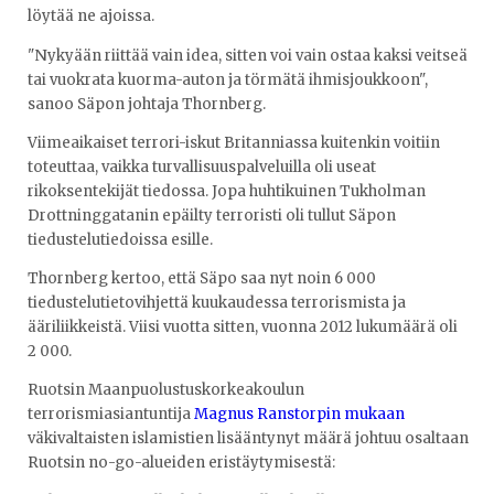
löytää ne ajoissa.
"Nykyään riittää vain idea, sitten voi vain ostaa kaksi veitseä
tai vuokrata kuorma-auton ja törmätä ihmisjoukkoon",
sanoo Säpon johtaja Thornberg.
Viimeaikaiset terrori-iskut Britanniassa kuitenkin voitiin
toteuttaa, vaikka turvallisuuspalveluilla oli useat
rikoksentekijät tiedossa. Jopa huhtikuinen Tukholman
Drottninggatanin epäilty terroristi oli tullut Säpon
tiedustelutiedoissa esille.
Thornberg kertoo, että Säpo saa nyt noin 6 000
tiedustelutietovihjettä kuukaudessa terrorismista ja
ääriliikkeistä. Viisi vuotta sitten, vuonna 2012 lukumäärä oli
2 000.
Ruotsin Maanpuolustuskorkeakoulun
terrorismiasiantuntija
Magnus Ranstorpin mukaan
väkivaltaisten islamistien lisääntynyt määrä johtuu osaltaan
Ruotsin no-go-alueiden eristäytymisestä: