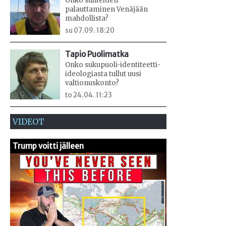
Onko suhteiden
palauttaminen Venäjään
mahdollista?
su 07.09. 18:20
Tapio Puolimatka
Onko sukupuoli-identiteetti-
ideologiasta tullut uusi
valtionuskonto?
to 24.04. 11:23
VIDEOT
Trump voitti jälleen