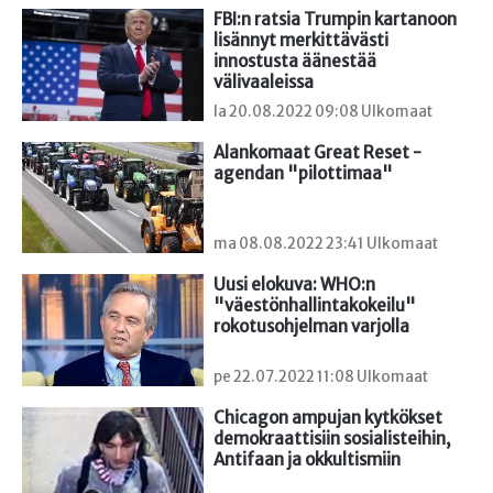
FBI:n ratsia Trumpin kartanoon 
lisännyt merkittävästi 
innostusta äänestää 
välivaaleissa
la 20.08.2022 09:08 Ulkomaat
Alankomaat Great Reset -
agendan "pilottimaa"
ma 08.08.2022 23:41 Ulkomaat
Uusi elokuva: WHO:n 
"väestönhallintakokeilu" 
rokotusohjelman varjolla
pe 22.07.2022 11:08 Ulkomaat
Chicagon ampujan kytkökset 
demokraattisiin sosialisteihin, 
Antifaan ja okkultismiin