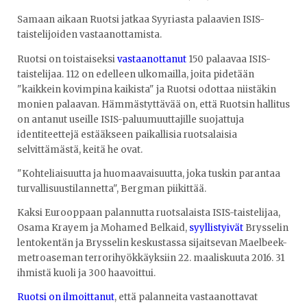
Samaan aikaan Ruotsi jatkaa Syyriasta palaavien ISIS-
taistelijoiden vastaanottamista.
Ruotsi on toistaiseksi
vastaanottanut
150 palaavaa ISIS-
taistelijaa. 112 on edelleen ulkomailla, joita pidetään
"kaikkein kovimpina kaikista" ja Ruotsi odottaa niistäkin
monien palaavan. Hämmästyttävää on, että Ruotsin hallitus
on antanut useille ISIS-paluumuuttajille suojattuja
identiteettejä estääkseen paikallisia ruotsalaisia
selvittämästä, keitä he ovat.
"Kohteliaisuutta ja huomaavaisuutta, joka tuskin parantaa
turvallisuustilannetta", Bergman piikittää.
Kaksi Eurooppaan palannutta ruotsalaista ISIS-taistelijaa,
Osama Krayem ja Mohamed Belkaid,
syyllistyivät
Brysselin
lentokentän ja Brysselin keskustassa sijaitsevan Maelbeek-
metroaseman terrorihyökkäyksiin 22. maaliskuuta 2016. 31
ihmistä kuoli ja 300 haavoittui.
Ruotsi on ilmoittanut
, että palanneita vastaanottavat