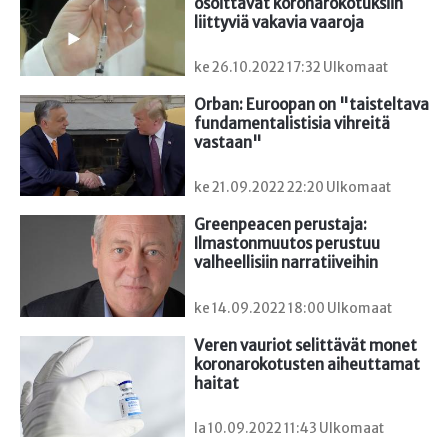
osoittavat koronarokotuksiin 
liittyviä vakavia vaaroja
ke 26.10.2022 17:32 Ulkomaat
Orban: Euroopan on "taisteltava 
fundamentalistisia vihreitä 
vastaan"
ke 21.09.2022 22:20 Ulkomaat
Greenpeacen perustaja: 
Ilmastonmuutos perustuu 
valheellisiin narratiiveihin
ke 14.09.2022 18:00 Ulkomaat
Veren vauriot selittävät monet 
koronarokotusten aiheuttamat 
haitat
la 10.09.2022 11:43 Ulkomaat