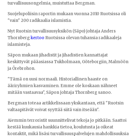
turvallisuusongelmia, muistuttaa Bergman.
Suojelupoliisin raportin mukaan vuonna 2010 Ruotsissa oli
"vain" 200 radikaalia islamistia.
Nyt Ruotsin turvallisuusyksikön (Säpo) johtaja Anders
Thornberg
kertoo
Ruotsissa olevan tuhansia radikaaleja
islamisteja.
Säpon mukaan jihadistit ja jihadistien kannattajat
keskittyvät pääasiassa Tukholmaan, Göteborgiin, Malmöön
ja Örebrohon.
"Tämä on uusi normaali. Historiallinen haaste on
ääriryhmien kasvaminen. Emme ole koskaan nähneet
mitään vastaavaa", Säpon johtaja Thornberg sanoo.
Bergman toteaa artikkelissaan ykskantaan, että "Ruotsin
valtaapitävät voivat syyttää siitä vain itseään".
Aiemmin terroristit suunnittelivat tekoja jo pitkään. Saattoi
kestää kuukausia hankkia tietoa, koulutusta ja oikeat
kontaktit, mikä lisäsi turvallisuuspalvelujen mahdollisuuksia