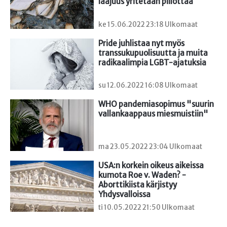
laajuus yritetään piilottaa
ke 15.06.2022 23:18 Ulkomaat
Pride juhlistaa nyt myös 
transsukupuolisuutta ja muita 
radikaalimpia LGBT-ajatuksia
su 12.06.2022 16:08 Ulkomaat
WHO pandemiasopimus "suurin 
vallankaappaus miesmuistiin"
ma 23.05.2022 23:04 Ulkomaat
USA:n korkein oikeus aikeissa 
kumota Roe v. Waden? - 
Aborttikiista kärjistyy 
Yhdysvalloissa
ti 10.05.2022 21:50 Ulkomaat