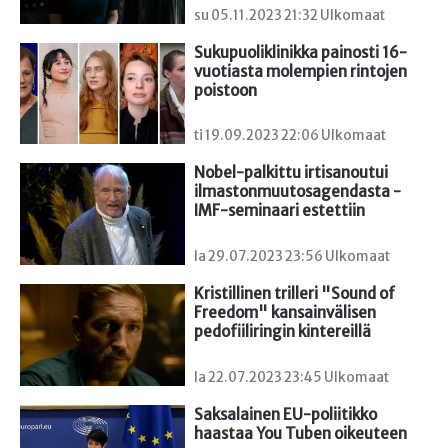
su 05.11.2023 21:32 Ulkomaat
Sukupuoliklinikka painosti 16-
vuotiasta molempien rintojen 
poistoon
ti 19.09.2023 22:06 Ulkomaat
Nobel-palkittu irtisanoutui 
ilmastonmuutosagendasta - 
IMF-seminaari estettiin
la 29.07.2023 23:56 Ulkomaat
Kristillinen trilleri "Sound of 
Freedom" kansainvälisen 
pedofiiliringin kintereillä
la 22.07.2023 23:45 Ulkomaat
Saksalainen EU-poliitikko 
haastaa You Tuben oikeuteen