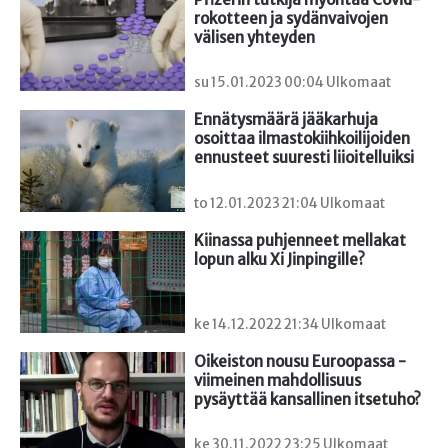
rokotteen ja sydänvaivojen 
välisen yhteyden
su 15.01.2023 00:04 Ulkomaat
Ennätysmäärä jääkarhuja 
osoittaa ilmastokiihkoilijoiden 
ennusteet suuresti liioitelluiksi
to 12.01.2023 21:04 Ulkomaat
Kiinassa puhjenneet mellakat 
lopun alku Xi Jinpingille?
ke 14.12.2022 21:34 Ulkomaat
Oikeiston nousu Euroopassa - 
viimeinen mahdollisuus 
pysäyttää kansallinen itsetuho?
ke 30.11.2022 23:25 Ulkomaat