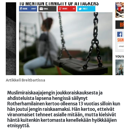
Artikkeli Breitbartissa
Muslimiraiskaajajengin joukkoraiskauksesta ja
ahdisteluista lapsena hengissä säilynyt
Rotherhamilainen kertoo olleensa 13 vuotias silloin kun
hän joutui jengin raiskaamaksi. Hän kertoo, etteivät
viranomaiset tehneet asialle mitään, mutta kielsivät
häntä kuitenkin kertomasta kenellekään hyökkääjien
etnisyyttä.