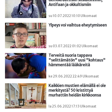
Antifaan ja okkultismiin
su 10.07.2022 10:10 Ulkomaat
Ylpeys voi vaihtua eheytymiseen
su 03.07.2022 01:02 Ulkomaat
Terveitä nuoria tappava 
"selittämätön" uusi "kohtaus" 
hämmentää lääkäreitä
ke 29.06.2022 22:49 Ulkomaat
Kaikkien mustien elämällä ei ole 
merkitystä? 50 kristittyä 
murhattiin heidän kirkkoonsa
la 25.06.2022 17:13 Ulkomaat