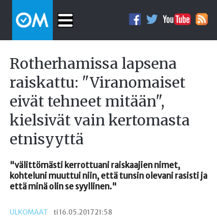
Rotherhamissa lapsena
raiskattu: "Viranomaiset
eivät tehneet mitään",
kielsivät vain kertomasta
etnisyyttä
"välittömästi kerrottuani raiskaajien nimet,
kohteluni muuttui niin, että tunsin olevani rasisti ja
että minä olin se syyllinen."
ULKOMAAT
ti 16.05.2017 21:58