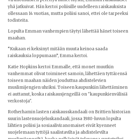
yhä jatkuivat. Hän kertoi poliisille uudelleen raiskauksista
ollessaan 14 vuotias, mutta poliisi sanoi, ettei ole tarpeeksi
todisteita.
Lopulta Emman vanhempien täytyi lähettää hänet toiseen
maahan.
“Kukaan ei keksinyt mitään muuta keinoa saada
raiskauksia loppumaan”, Emma kertoi.
Katie Hopkins kertoi Emmalle, että monet muutkin
vanhemmat olivat toimineet samoin, lähettäen tyttärensä
toiseen maahan näiden jouduttua ahdistelevien
muslimijengien uhriksi. Toiseen kaupunkiin lähettäminen
ei auttanut, koska raiskausjengeillä on "kaupunkienvälisiä
verkostoja".
Rotherhamin lasten raiskausskandaali on Brittien historian
suurin lastensuojeluskandaali, jossa 1980-luvun lopulta
lähtien poliisi ja sosiaaliviranomaiset eivät kyenneet
suojelemaan tyttöjä saalistavilta ja ahdistelevilta