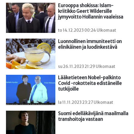
Eurooppa shokissa: Islam-
kriitikko Geert Wildersille 
jymyvoitto Hollannin vaaleissa
to 14.12.2023 00:24 Ulkomaat
Luonnollinen immuniteetti on 
elinikäinen ja luodinkestävä
su 26.11.2023 21:29 Ulkomaat
Lääketieteen Nobel-palkinto 
Covid -rokotteita edistäneille 
tutkijoille
la 11.11.2023 23:27 Ulkomaat
Suomi edelläkävijänä maailmalla 
transhoitoja vastaan