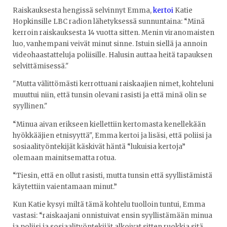
Raiskauksesta hengissä selvinnyt Emma,
kertoi
Katie
Hopkinsille LBC radion lähetyksessä sunnuntaina: “Minä
kerroin raiskauksesta 14 vuotta sitten. Menin viranomaisten
luo, vanhempani veivät minut sinne. Istuin siellä ja annoin
videohaastatteluja poliisille. Halusin auttaa heitä tapauksen
selvittämisessä."
"Mutta välittömästi kerrottuani raiskaajien nimet, kohteluni
muuttui niin, että tunsin olevani rasisti ja että minä olin se
syyllinen."
“Minua aivan erikseen kiellettiin kertomasta kenellekään
hyökkääjien etnisyyttä", Emma kertoi ja lisäsi, että poliisi ja
sosiaalityöntekijät käskivät häntä “lukuisia kertoja”
olemaan mainitsematta rotua.
“Tiesin, että en ollut rasisti, mutta tunsin että syyllistämistä
käytettiin vaientamaan minut.”
Kun Katie kysyi miltä tämä kohtelu tuolloin tuntui, Emma
vastasi: “raiskaajani onnistuivat ensin syyllistämään minua
ja poliisi ja sosiaalityöntekijät alkoivat sitten ruokkia sitä