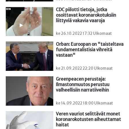
CDC piilotti tietoja, jotka 
osoittavat koronarokotuksiin 
liittyviä vakavia vaaroja
ke 26.10.2022 17:32 Ulkomaat
Orban: Euroopan on "taisteltava 
fundamentalistisia vihreitä 
vastaan"
ke 21.09.2022 22:20 Ulkomaat
Greenpeacen perustaja: 
Ilmastonmuutos perustuu 
valheellisiin narratiiveihin
ke 14.09.2022 18:00 Ulkomaat
Veren vauriot selittävät monet 
koronarokotusten aiheuttamat 
haitat