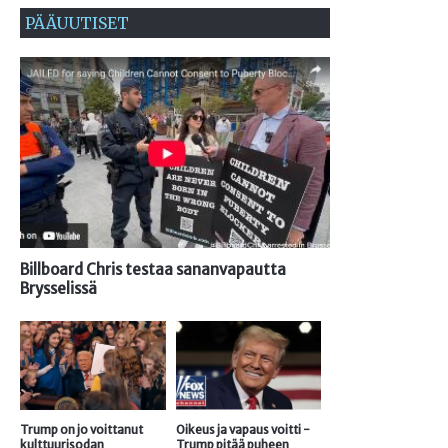
PÄÄUUTISET
Billboard Chris testaa sananvapautta
Brysselissä
Trump on jo voittanut
Oikeus ja vapaus voitti -
kulttuurisodan
Trump pitää puheen