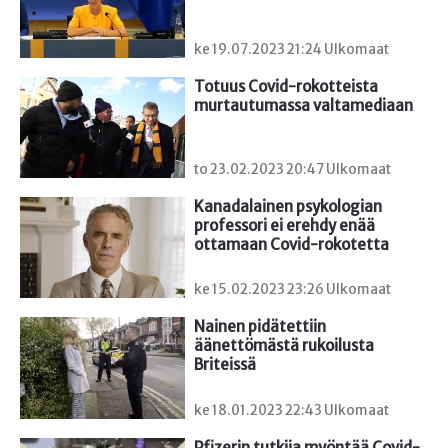
ke 19.07.2023 21:24 Ulkomaat
Totuus Covid-rokotteista 
murtautumassa valtamediaan
to 23.02.2023 20:47 Ulkomaat
Kanadalainen psykologian 
professori ei erehdy enää 
ottamaan Covid-rokotetta
ke 15.02.2023 23:26 Ulkomaat
Nainen pidätettiin 
äänettömästä rukoilusta 
Briteissä
ke 18.01.2023 22:43 Ulkomaat
Pfizerin tutkija myöntää Covid-