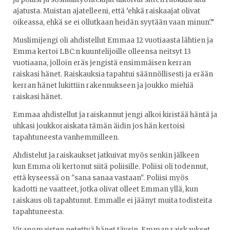
ajatusta. Muistan ajatelleeni, että ‘ehkä raiskaajat olivat
oikeassa, ehkä se ei ollutkaan heidän syytään vaan minun'.”
Muslimijengi oli ahdistellut Emmaa 12 vuotiaasta lähtien ja
Emma kertoi LBC:n kuuntelijoille olleensa neitsyt 13
vuotiaana, jolloin eräs jengistä ensimmäisen kerran
raiskasi hänet. Raiskauksia tapahtui säännöllisesti ja erään
kerran hänet lukittiin rakennukseen ja joukko miehiä
raiskasi hänet.
Emmaa ahdistellut ja raiskannut jengi alkoi kiristää häntä ja
uhkasi joukkoraiskata tämän äidin jos hän kertoisi
tapahtuneesta vanhemmilleen.
Ahdistelut ja raiskaukset jatkuivat myös senkin jälkeen
kun Emma oli kertonut siitä poliisille. Poliisi oli todennut,
että kyseessä on "sana sanaa vastaan". Poliisi myös
kadotti ne vaatteet, jotka olivat olleet Emman yllä, kun
raiskaus oli tapahtunut. Emmalle ei jäänyt muita todisteita
tapahtuneesta.
Viranomaisten petettyä hänet täysin, Emman raiskaukset