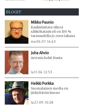
BLOGIT
Mikko Paunio
Kauhistuttava vihreä
sähkökatastrofi on 100 %
varmuudella jo oven takana
ma 06.07. 14:43
Juha Ahvio
Artemis kohti Kuuta
la 11.04. 12:53
Heikki Porkka
Suomalainen media on
järkyttävän huono
la 27.09. 10:28