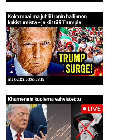
Koko maailma juhlii Iranin hallinnon
kukistumista - ja kiittää Trumpia
ma 02.03.2026 23:15
Khamenein kuolema vahvistettu