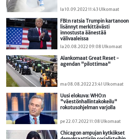
la 10.09.2022 11:43 Ulkomaat
FBI:n ratsia Trumpin kartanoon 
lisännyt merkittävästi 
innostusta äänestää 
välivaaleissa
la 20.08.2022 09:08 Ulkomaat
Alankomaat Great Reset -
agendan "pilottimaa"
ma 08.08.2022 23:41 Ulkomaat
Uusi elokuva: WHO:n 
"väestönhallintakokeilu" 
rokotusohjelman varjolla
pe 22.07.2022 11:08 Ulkomaat
Chicagon ampujan kytkökset 
demokraattisiin sosialisteihin, 