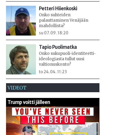
Petteri Hiienkoski
Onko suhteiden
palauttaminen Venäjään
mahdollista?
su 07.09. 18:20
Tapio Puolimatka
Onko sukupuoli-identiteetti-
ideologiasta tullut uusi
valtionuskonto?
to 24.04. 11:23
VIDEOT
Trump voitti jälleen