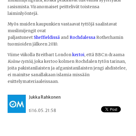
muslimijengeiltä, koska pelkäsivät tulevansa syytetyiksi
rasismista. Viranomaiset peittelivät toistensa
laiminlyöntejä.
Myös muiden kaupunkien vastaavat tyttöjä saalistavat
muslimijengit ovat
paljastuneet
Sheffieldissä
and
Rochdalessa
Rotherhamin
tuomioiden jälkeen 2010.
Viime viikolla Breitbart London
kertoi
, että BBC:n draama
Kolme tyttöä,
joka kertoo kolmen Rochdalen tytön tarinan,
joita pakistanilaisten ja afganistanilaisten jengi ahdistelee,
ei mainitse sanallakaan islamia missään
esittelymateriaaleissaan.
Jukka Rahkonen
ti 16.05. 21:58