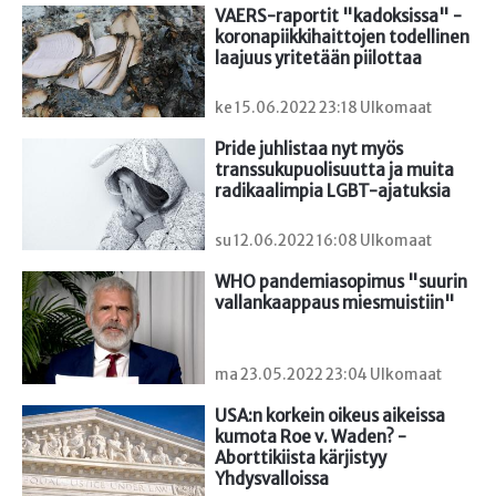
VAERS-raportit "kadoksissa" - 
koronapiikkihaittojen todellinen 
laajuus yritetään piilottaa
ke 15.06.2022 23:18 Ulkomaat
Pride juhlistaa nyt myös 
transsukupuolisuutta ja muita 
radikaalimpia LGBT-ajatuksia
su 12.06.2022 16:08 Ulkomaat
WHO pandemiasopimus "suurin 
vallankaappaus miesmuistiin"
ma 23.05.2022 23:04 Ulkomaat
USA:n korkein oikeus aikeissa 
kumota Roe v. Waden? - 
Aborttikiista kärjistyy 
Yhdysvalloissa