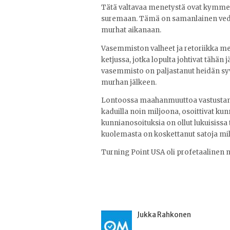
Tätä valtavaa menetystä ovat kymme
suremaan. Tämä on samanlainen vede
murhat aikanaan.
Vasemmiston valheet ja retoriikka me
ketjussa, jotka lopulta johtivat tähän
vasemmisto on paljastanut heidän syvä
murhan jälkeen.
Lontoossa maahanmuuttoa vastustamaa
kaduilla noin miljoona, osoittivat ku
kunnianosoituksia on ollut lukuisiss
kuolemasta on koskettanut satoja mil
Turning Point USA oli profetaalinen 
Jukka Rahkonen