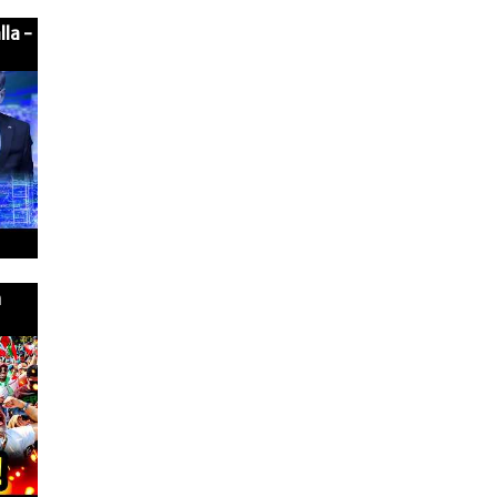
lla -
n