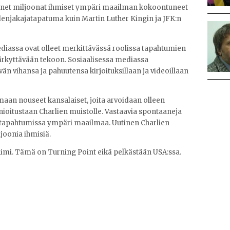
net miljoonat ihmiset ympäri maailman kokoontuneet
njakajatapatuma kuin Martin Luther Kingin ja JFK:n
diassa ovat olleet merkittävässä roolissa tapahtumien
 järkyttävään tekoon. Sosiaalisessa mediassa
n vihansa ja pahuutensa kirjoituksillaan ja videoillaan
n nouseet kansalaiset, joita arvoidaan olleen
nnioitustaan Charlien muistolle. Vastaavia spontaaneja
a tapahtumissa ympäri maailmaa. Uutinen Charlien
joonia ihmisiä.
nimi. Tämä on Turning Point eikä pelkästään USA:ssa.