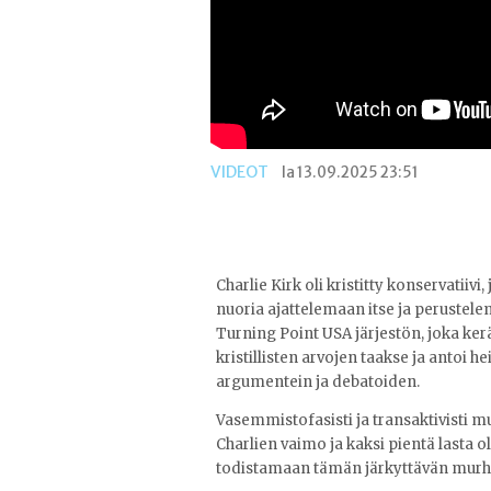
VIDEOT
la 13.09.2025 23:51
Charlie Kirk oli kristitty konservatiivi
nuoria ajattelemaan itse ja perustel
Turning Point USA järjestön, joka ker
kristillisten arvojen taakse ja antoi 
argumentein ja debatoiden.
Vasemmistofasisti ja transaktivisti m
Charlien vaimo ja kaksi pientä lasta o
todistamaan tämän järkyttävän mur