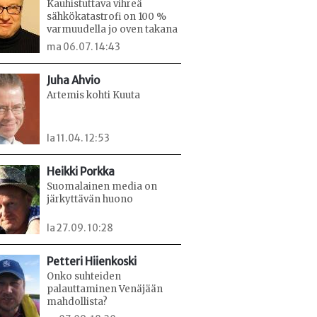
Kauhistuttava vihreä
sähkökatastrofi on 100 %
varmuudella jo oven takana
ma 06.07. 14:43
Juha Ahvio
Artemis kohti Kuuta
la 11.04. 12:53
Heikki Porkka
Suomalainen media on
järkyttävän huono
la 27.09. 10:28
Petteri Hiienkoski
Onko suhteiden
palauttaminen Venäjään
mahdollista?