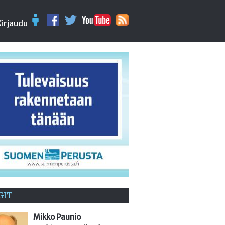
Kirjaudu
GIT
Mikko Paunio