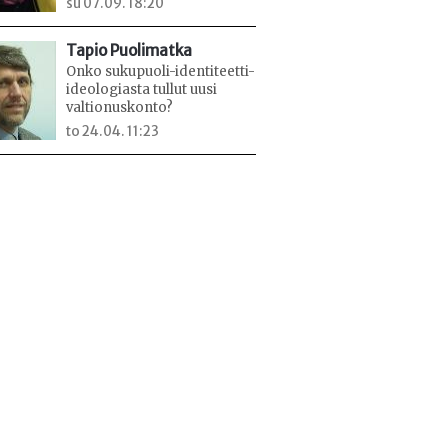
su 07.09. 18:20
Tapio Puolimatka
Onko sukupuoli-identiteetti-
ideologiasta tullut uusi
valtionuskonto?
to 24.04. 11:23