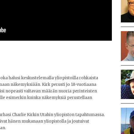
, joka halusi keskustelemalla yliopistoilla rohkaista
emaan näkemyksiään. Kirk perusti jo 18-vuotiaana
äsi nopeasti valtavan määrän nuoria perinteisten
heille esimerkin kuinka näkemyksiä perustellaan
urhasi Charlie Kirkin Utahin yliopiston tapahtumassa.
livat hänen mukanaan yliopistolla ja joutuivat
han.