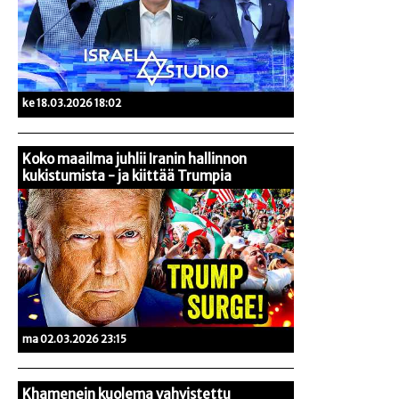
ke 18.03.2026 18:02
Koko maailma juhlii Iranin hallinnon
kukistumista - ja kiittää Trumpia
ma 02.03.2026 23:15
Khamenein kuolema vahvistettu