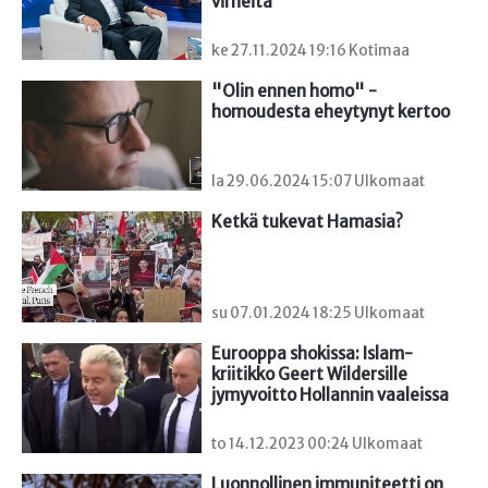
virheitä
ke 27.11.2024 19:16 Kotimaa
"Olin ennen homo" - 
homoudesta eheytynyt kertoo
la 29.06.2024 15:07 Ulkomaat
Ketkä tukevat Hamasia?
su 07.01.2024 18:25 Ulkomaat
Eurooppa shokissa: Islam-
kriitikko Geert Wildersille 
jymyvoitto Hollannin vaaleissa
to 14.12.2023 00:24 Ulkomaat
Luonnollinen immuniteetti on 