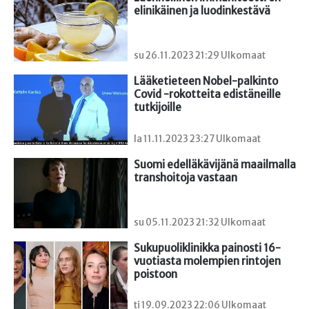
elinikäinen ja luodinkestävä
su 26.11.2023 21:29 Ulkomaat
Lääketieteen Nobel-palkinto 
Covid -rokotteita edistäneille 
tutkijoille
la 11.11.2023 23:27 Ulkomaat
Suomi edelläkävijänä maailmalla 
transhoitoja vastaan
su 05.11.2023 21:32 Ulkomaat
Sukupuoliklinikka painosti 16-
vuotiasta molempien rintojen 
poistoon
ti 19.09.2023 22:06 Ulkomaat