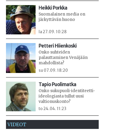
Heikki Porkka
Suomalainen media on
järkyttävän huono
la 27.09. 10:28
Petteri Hiienkoski
Onko suhteiden
palauttaminen Venäjään
mahdollista?
su 07.09. 18:20
Tapio Puolimatka
Onko sukupuoli-identiteetti-
ideologiasta tullut uusi
valtionuskonto?
to 24.04. 11:23
VIDEOT