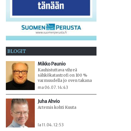
BLOGIT
Mikko Paunio
Kauhistuttava vihreä
sähkökatastrofi on 100 %
varmuudella jo oven takana
ma 06.07. 14:43
Juha Ahvio
Artemis kohti Kuuta
la 11.04. 12:53