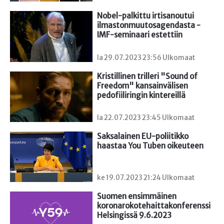
Nobel-palkittu irtisanoutui 
ilmastonmuutosagendasta - 
IMF-seminaari estettiin
la 29.07.2023 23:56 Ulkomaat
Kristillinen trilleri "Sound of 
Freedom" kansainvälisen 
pedofiiliringin kintereillä
la 22.07.2023 23:45 Ulkomaat
Saksalainen EU-poliitikko 
haastaa You Tuben oikeuteen
ke 19.07.2023 21:24 Ulkomaat
Suomen ensimmäinen

koronarokotehaittakonferenssi 
Helsingissä 9.6.2023