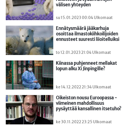
välisen yhteyden
su 15.01.2023 00:04 Ulkomaat
Ennätysmäärä jääkarhuja 
osoittaa ilmastokiihkoilijoiden 
ennusteet suuresti liioitelluiksi
to 12.01.2023 21:04 Ulkomaat
Kiinassa puhjenneet mellakat 
lopun alku Xi Jinpingille?
ke 14.12.2022 21:34 Ulkomaat
Oikeiston nousu Euroopassa - 
viimeinen mahdollisuus 
pysäyttää kansallinen itsetuho?
ke 30.11.2022 23:25 Ulkomaat