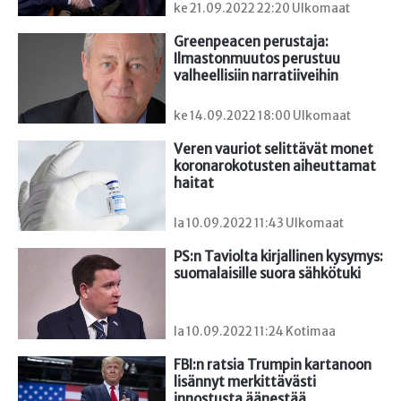
ke 21.09.2022 22:20 Ulkomaat
Greenpeacen perustaja: 
Ilmastonmuutos perustuu 
valheellisiin narratiiveihin
ke 14.09.2022 18:00 Ulkomaat
Veren vauriot selittävät monet 
koronarokotusten aiheuttamat 
haitat
la 10.09.2022 11:43 Ulkomaat
PS:n Taviolta kirjallinen kysymys: 
suomalaisille suora sähkötuki
la 10.09.2022 11:24 Kotimaa
FBI:n ratsia Trumpin kartanoon 
lisännyt merkittävästi 
innostusta äänestää 