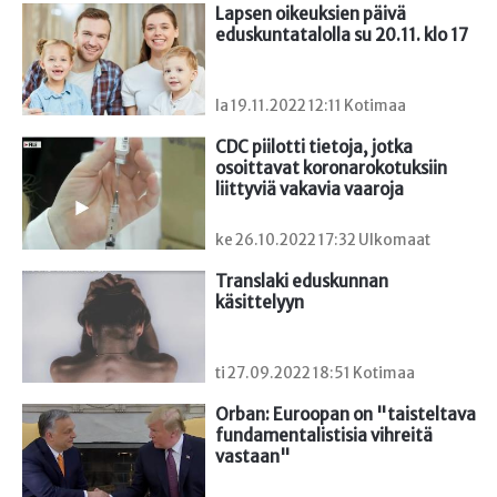
Lapsen oikeuksien päivä 
eduskuntatalolla su 20.11. klo 17
la 19.11.2022 12:11 Kotimaa
CDC piilotti tietoja, jotka 
osoittavat koronarokotuksiin 
liittyviä vakavia vaaroja
ke 26.10.2022 17:32 Ulkomaat
Translaki eduskunnan 
käsittelyyn
ti 27.09.2022 18:51 Kotimaa
Orban: Euroopan on "taisteltava 
fundamentalistisia vihreitä 
vastaan"