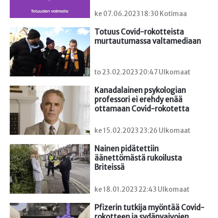
ke 07.06.2023 18:30 Kotimaa
Totuus Covid-rokotteista 
murtautumassa valtamediaan
to 23.02.2023 20:47 Ulkomaat
Kanadalainen psykologian 
professori ei erehdy enää 
ottamaan Covid-rokotetta
ke 15.02.2023 23:26 Ulkomaat
Nainen pidätettiin 
äänettömästä rukoilusta 
Briteissä
ke 18.01.2023 22:43 Ulkomaat
Pfizerin tutkija myöntää Covid-
rokotteen ja sydänvaivojen 